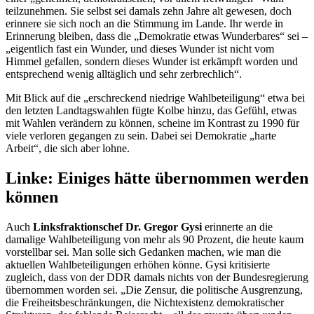
teilzunehmen. Sie selbst sei damals zehn Jahre alt gewesen, doch
erinnere sie sich noch an die Stimmung im Lande. Ihr werde in
Erinnerung bleiben, dass die „Demokratie etwas Wunderbares“ sei –
„eigentlich fast ein Wunder, und dieses Wunder ist nicht vom
Himmel gefallen, sondern dieses Wunder ist erkämpft worden und
entsprechend wenig alltäglich und sehr zerbrechlich“.
Mit Blick auf die „erschreckend niedrige Wahlbeteiligung“ etwa bei
den letzten Landtagswahlen fügte Kolbe hinzu, das Gefühl, etwas
mit Wahlen verändern zu können, scheine im Kontrast zu 1990 für
viele verloren gegangen zu sein. Dabei sei Demokratie „harte
Arbeit“, die sich aber lohne.
Linke: Einiges hätte übernommen werden
können
Auch
Linksfraktionschef Dr. Gregor Gysi
erinnerte an die
damalige Wahlbeteiligung von mehr als 90 Prozent, die heute kaum
vorstellbar sei. Man solle sich Gedanken machen, wie man die
aktuellen Wahlbeteiligungen erhöhen könne. Gysi kritisierte
zugleich, dass von der DDR damals nichts von der Bundesregierung
übernommen worden sei. „Die Zensur, die politische Ausgrenzung,
die Freiheitsbeschränkungen, die Nichtexistenz demokratischer