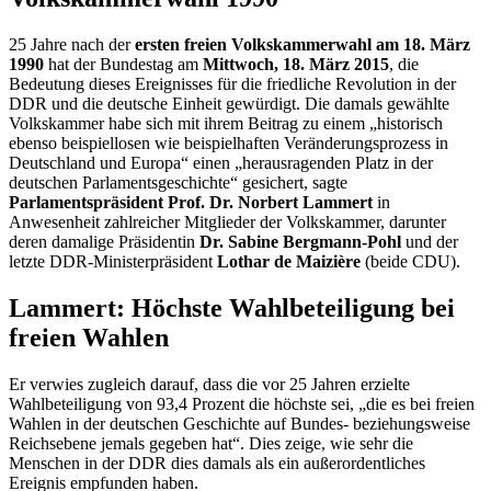
25 Jahre nach der
ersten freien Volkskammerwahl am 18. März
1990
hat der Bundestag am
Mittwoch, 18. März 2015
, die
Bedeutung dieses Ereignisses für die friedliche Revolution in der
DDR und die deutsche Einheit gewürdigt. Die damals gewählte
Volkskammer habe sich mit ihrem Beitrag zu einem „historisch
ebenso beispiellosen wie beispielhaften Veränderungsprozess in
Deutschland und Europa“ einen „herausragenden Platz in der
deutschen Parlamentsgeschichte“ gesichert, sagte
Parlamentspräsident Prof. Dr. Norbert Lammert
in
Anwesenheit zahlreicher Mitglieder der Volkskammer, darunter
deren damalige Präsidentin
Dr. Sabine Bergmann-Pohl
und der
letzte DDR-Ministerpräsident
Lothar
de Maizière
(beide CDU).
Lammert: Höchste Wahlbeteiligung bei
freien Wahlen
Er verwies zugleich darauf, dass die vor 25 Jahren erzielte
Wahlbeteiligung von 93,4 Prozent die höchste sei, „die es bei freien
Wahlen in der deutschen Geschichte auf Bundes- beziehungsweise
Reichsebene jemals gegeben hat“. Dies zeige, wie sehr die
Menschen in der DDR dies damals als ein außerordentliches
Ereignis empfunden haben.