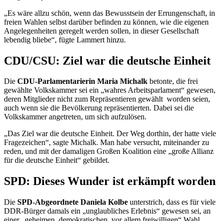
„Es wäre allzu schön, wenn das Bewusstsein der Errungenschaft, in
freien Wahlen selbst darüber befinden zu können, wie die eigenen
Angelegenheiten geregelt werden sollen, in dieser Gesellschaft
lebendig bliebe“, fügte Lammert hinzu.
CDU/CSU: Ziel war die deutsche Einheit
Die
CDU-Parlamentarierin Maria Michalk
betonte, die frei
gewählte Volkskammer sei ein „wahres Arbeitsparlament“ gewesen,
deren Mitglieder nicht zum Repräsentieren gewählt worden seien,
auch wenn sie die Bevölkerung repräsentierten. Dabei sei die
Volkskammer angetreten, um sich aufzulösen.
„Das Ziel war die deutsche Einheit. Der Weg dorthin, der hatte viele
Fragezeichen“, sagte Michalk. Man habe versucht, miteinander zu
reden, und mit der damaligen Großen Koalition eine „große Allianz
für die deutsche Einheit“ gebildet.
SPD: Dieses Wunder ist erkämpft worden
Die
SPD-Abgeordnete Daniela Kolbe
unterstrich, dass es für viele
DDR-Bürger damals ein „unglaubliches Erlebnis“ gewesen sei, an
einer „geheimen, demokratischen, vor allem freiwilligen“ Wahl