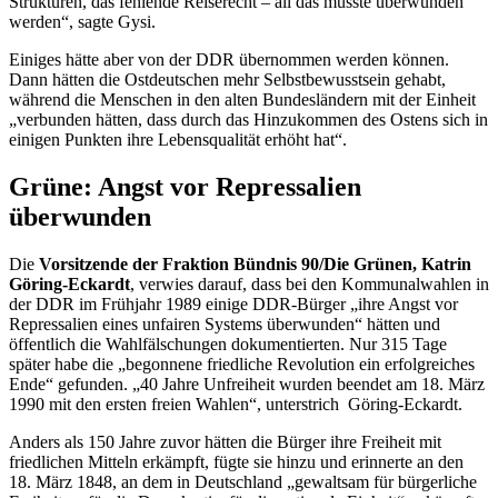
Strukturen, das fehlende Reiserecht – all das musste überwunden
werden“, sagte Gysi.
Einiges hätte aber von der DDR übernommen werden können.
Dann hätten die Ostdeutschen mehr Selbstbewusstsein gehabt,
während die Menschen in den alten Bundesländern mit der Einheit
„verbunden hätten, dass durch das Hinzukommen des Ostens sich in
einigen Punkten ihre Lebensqualität erhöht hat“.
Grüne: Angst vor Repressalien
überwunden
Die
Vorsitzende der Fraktion Bündnis 90/Die Grünen, Katrin
Göring-Eckardt
, verwies darauf, dass bei den Kommunalwahlen in
der DDR im Frühjahr 1989 einige DDR-Bürger „ihre Angst vor
Repressalien eines unfairen Systems überwunden“ hätten und
öffentlich die Wahlfälschungen dokumentierten. Nur 315 Tage
später habe die „begonnene friedliche Revolution ein erfolgreiches
Ende“ gefunden. „40 Jahre Unfreiheit wurden beendet am 18. März
1990 mit den ersten freien Wahlen“, unterstrich Göring-Eckardt.
Anders als 150 Jahre zuvor hätten die Bürger ihre Freiheit mit
friedlichen Mitteln erkämpft, fügte sie hinzu und erinnerte an den
18. März 1848, an dem in Deutschland „gewaltsam für bürgerliche