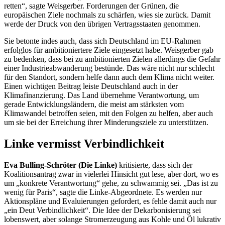
retten“, sagte Weisgerber. Forderungen der Grünen, die
europäischen Ziele nochmals zu schärfen, wies sie zurück. Damit
werde der Druck von den übrigen Vertragsstaaten genommen.
Sie betonte indes auch, dass sich Deutschland im EU-Rahmen
erfolglos für ambitioniertere Ziele eingesetzt habe. Weisgerber gab
zu bedenken, dass bei zu ambitionierten Zielen allerdings die Gefahr
einer Industrieabwanderung bestünde. Das wäre nicht nur schlecht
für den Standort, sondern helfe dann auch dem Klima nicht weiter.
Einen wichtigen Beitrag leiste Deutschland auch in der
Klimafinanzierung. Das Land übernehme Verantwortung, um
gerade Entwicklungsländern, die meist am stärksten vom
Klimawandel betroffen seien, mit den Folgen zu helfen, aber auch
um sie bei der Erreichung ihrer Minderungsziele zu unterstützen.
Linke vermisst Verbindlichkeit
Eva Bulling-Schröter (Die Linke)
kritisierte, dass sich der
Koalitionsantrag zwar in vielerlei Hinsicht gut lese, aber dort, wo es
um „konkrete Verantwortung“ gehe, zu schwammig sei. „Das ist zu
wenig für Paris“, sagte die Linke-Abgeordnete. Es werden nur
Aktionspläne und Evaluierungen gefordert, es fehle damit auch nur
„ein Deut Verbindlichkeit“. Die Idee der Dekarbonisierung sei
lobenswert, aber solange Stromerzeugung aus Kohle und Öl lukrativ