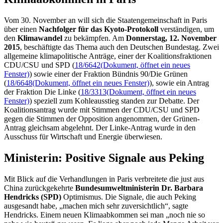
Vom 30. November an will sich die Staatengemeinschaft in Paris
über einen
Nachfolger für das Kyoto-Protokoll
verständigen, um
den
Klimawandel
zu bekämpfen. Am
Donnerstag, 12. November
2015
, beschäftigte das Thema auch den Deutschen Bundestag. Zwei
allgemeine klimapolitische Anträge, einer der Koalitionsfraktionen
CDU/CSU und SPD (
18/6642
(Dokument, öffnet ein neues
Fenster)
) sowie einer der Fraktion Bündnis 90/Die Grünen
(
18/6648
(Dokument, öffnet ein neues Fenster)
), sowie ein Antrag
der Fraktion Die Linke (
18/3313
(Dokument, öffnet ein neues
Fenster)
) speziell zum Kohleausstieg standen zur Debatte. Der
Koalitionsantrag wurde mit Stimmen der CDU/CSU und SPD
gegen die Stimmen der Opposition angenommen, der Grünen-
Antrag gleichsam abgelehnt. Der Linke-Antrag wurde in den
Ausschuss für Wirtschaft und Energie überwiesen.
Ministerin: Positive Signale aus Peking
Mit Blick auf die Verhandlungen in Paris verbreitete die just aus
China zurückgekehrte
Bundesumweltministerin Dr. Barbara
Hendricks (SPD)
Optimismus. Die Signale, die auch Peking
ausgesandt habe, „machen mich sehr zuversichtlich“, sagte
Hendricks. Einem neuen Klimaabkommen sei man „noch nie so