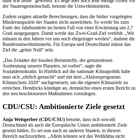
nahe wie heute“ gewesen. Es liege aber noch jede Menge Arbeit vor
der Staatengemeinschaft, betonte die Umweltministerin.
Zudem zeigten aktuelle Berechnungen, dass die bisher vorgelegten
Minderungsziele der Staaten nicht ausreichten. So werde bis zum
Ende des Jahrhunderts im besten Fall von einer Erwärmung um 2,7
Grad ausgegangen. Damit werde das Zwei-Grad-Ziel verfehlt. „Wir
müssen in den Jahren vor uns noch ehrgeiziger werden“, mahnte die
Bundesumweltministerin. Für Europa und Deutschland müsse das
Ziel die „grüne Null“ sein.
„Das Zeitalter der fossilen Brennstoffe, der grenzenlosen
Ausbeutung unseres Planeten, ist vorbei“, sagte die
Sozialdemokratin. In Hinblick auf die nationale Klimapolitik habe
man sich „ehrlich gemacht“ und mit dem „Aktionsprogramm
Klimaschutz 2020“ nachgesteuert, um die eigenen Klimaziele zu
erreichen. Hendricks kündigte an, demnächst einen ersten Bericht zu
den neu beschlossenen Maßnahmen vorzulegen.
CDU/CSU: Ambitionierte Ziele gesetzt
Anja Weisgerber (CDU/CSU)
betonte, dass sich sowohl
Deutschland als auch die Europäische Union ambitionierte Ziele
gesetzt hätten. Es sei nun auch an anderen Staaten, in diesem
Bereich nachzuziehen. „Allein können wir das Weltklima nicht