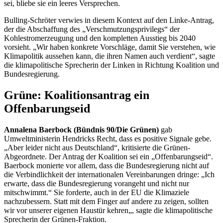
sei, bliebe sie ein leeres Versprechen.
Bulling-Schröter verwies in diesem Kontext auf den Linke-Antrag,
der die Abschaffung des „Verschmutzungsprivilegs“ der
Kohlestromerzeugung und den kompletten Ausstieg bis 2040
vorsieht. „Wir haben konkrete Vorschläge, damit Sie verstehen, wie
Klimapolitik aussehen kann, die ihren Namen auch verdient“, sagte
die klimapolitische Sprecherin der Linken in Richtung Koalition und
Bundesregierung.
Grüne: Koalitionsantrag ein
Offenbarungseid
Annalena Baerbock (Bündnis 90/Die Grünen)
gab
Umweltministerin Hendricks Recht, dass es positive Signale gebe.
„Aber leider nicht aus Deutschland“, kritisierte die Grünen-
Abgeordnete. Der Antrag der Koalition sei ein „Offenbarungseid“.
Baerbock monierte vor allem, dass die Bundesregierung nicht auf
die Verbindlichkeit der internationalen Vereinbarungen dringe: „Ich
erwarte, dass die Bundesregierung vorangeht und nicht nur
mitschwimmt.“ Sie forderte, auch in der EU die Klimaziele
nachzubessern. Statt mit dem Finger auf andere zu zeigen, sollten
wir vor unserer eigenen Haustür kehren„, sagte die klimapolitische
Sprecherin der Grünen-Fraktion.