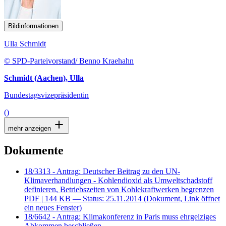
Bildinformationen
Ulla Schmidt
© SPD-Parteivorstand/ Benno Kraehahn
Schmidt (Aachen), Ulla
Bundestagsvizepräsidentin
()
mehr anzeigen
Dokumente
18/3313 - Antrag: Deutscher Beitrag zu den UN-
Klimaverhandlungen - Kohlendioxid als Umweltschadstoff
definieren, Betriebszeiten von Kohlekraftwerken begrenzen
PDF
| 144 KB — Status: 25.11.2014
(Dokument, Link öffnet
ein neues Fenster)
18/6642 - Antrag: Klimakonferenz in Paris muss ehrgeiziges
Abkommen beschließen