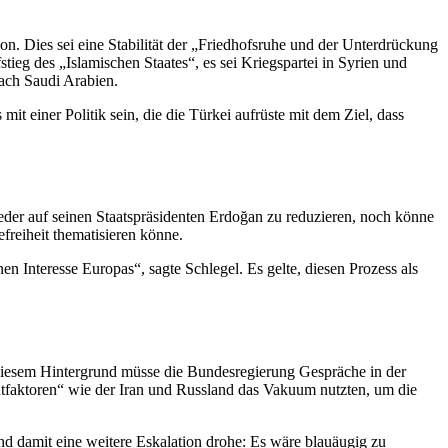
on. Dies sei eine Stabilität der „Friedhofsruhe und der Unterdrückung
ieg des „Islamischen Staates“, es sei Kriegspartei in Syrien und
ach Saudi Arabien.
t einer Politik sein, die die Türkei aufrüste mit dem Ziel, dass
der auf seinen Staatspräsidenten Erdoğan zu reduzieren, noch könne
freiheit thematisieren könne.
nteresse Europas“, sagte Schlegel. Es gelte, diesen Prozess als
 diesem Hintergrund müsse die Bundesregierung Gespräche in der
chtfaktoren“ wie der Iran und Russland das Vakuum nutzten, um die
 damit eine weitere Eskalation drohe: Es wäre blauäugig zu