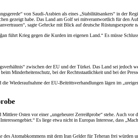
ungsgerede“ von Saudi-Arabien als eines „Stabilitätsankers“ in der Regi
en gezeigt habe. Das Land am Golf sei mitverantwortlich für den Aufst
nvertrauen“, sagte Gehrcke mit Blick auf deutsche Rüstungsexporte n
oğan führt Krieg gegen die Kurden im eigenen Land.“ Es müsse Schluss mi
sverhältnis“ zwischen der EU und der Türkei. Das Land sei jedoch we
beim Minderheitenschutz, bei der Rechtsstaatlichkeit und bei der Presse
 Wiederaufnahme der EU-Beitrittsverhandlungen lägen im „ureigenen I
probe
 Mittlere Osten vor einer „ungeheurer Zerreißprobe“ stehe. Auch vor
Interessengebiet.“ Es liege etwa nicht in Europas Interesse, dass „Ma
ge des Atomabkommens mit dem Iran Gelder für Teheran frei würden und