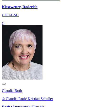
Kiesewetter, Roderich
CDU/CSU
()
Claudia Roth
© Claudia Roth/ Kristian Schuller
Roth (Augsburg), Claudia