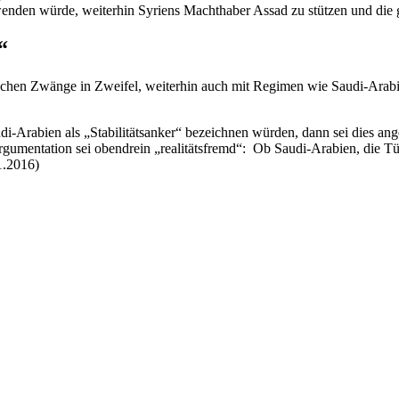
rwenden würde, weiterhin Syriens Machthaber Assad zu stützen und die
r“
tischen Zwänge in Zweifel, weiterhin auch mit Regimen wie Saudi-Arab
i-Arabien als „Stabilitätsanker“ bezeichnen würden, dann sei dies ang
rgumentation sei obendrein „realitätsfremd“: Ob Saudi-Arabien, die Tür
1.2016)