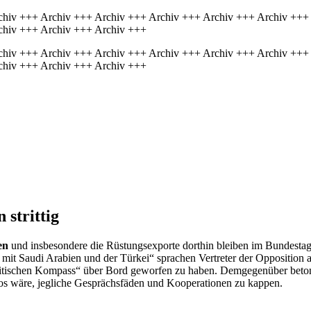
chiv +++ Archiv +++ Archiv +++ Archiv +++ Archiv +++ Archiv +++
chiv +++ Archiv +++ Archiv +++
chiv +++ Archiv +++ Archiv +++ Archiv +++ Archiv +++ Archiv +++
chiv +++ Archiv +++ Archiv +++
strittig
en
und insbesondere die Rüstungsexporte dorthin bleiben im Bundestag h
n mit Saudi Arabien und der Türkei“ sprachen Vertreter der Opposition
litischen Kompass“ über Bord geworfen zu haben. Demgegenüber beto
los wäre, jegliche Gesprächsfäden und Kooperationen zu kappen.