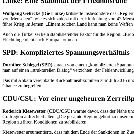
Linke: Eine Stabilität der Friedhofsruhe
Wolfgang Gehrcke (Die Linke)
kritisierte insbesondere das „Regier
von Menschen“, wie es sich zuletzt mit der Hinrichtung von 47 Mensch
führe Krieg im Jemen. „Einem solchen Land kann man keine Waffen a
Auch die Türkei sei kein stabilisierender Faktor für die Region: „Erd
Flüchtlinge nicht nach Europa kommen.
SPD: Kompliziertes Spannungsverhältnis
Dorothee Schlegel (SPD)
sprach von einem „komplizierten Spannung
man auf einen „strukturellen Dialog“ verzichten, der Fehlentwicklung 
Das mit Ankara vereinbarte Rücknahmeabkommen zum Juli 2016 und die
Chance zu begreifen.
CDU/CSU: Vor einer ungeheuren Zerreiß
Roderich Kiesewetter (CDU/CSU)
warnte davor, dass der Nahe und
Golfregion aufrechterhalten. „Die gesamte Region gehört zu unserem 
Region zu ihren Konditionen zu stabilisieren.
Kiesewetter argumentierte, dass mit dem Ende der Sanktionen im Zu