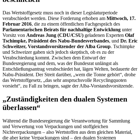
Das Wertstoffgesetz muss noch in dieser Legislaturperiode
verabschiedet werden. Diese Forderung erhoben am
Mittwoch, 17.
Februar 2016
, die zu einem öffentlichen Fachgespräch des
Parlamentarischen Beirats für nachhaltige Entwicklung
unter
Vorsitz von
Andreas Jung (CDU/CSU)
geladenen Experten
Olaf
Tschimpke, Präsident des Nabu-Bundesverbandes
, und
Dr. Eric
Schweitzer, Vorstandsvorsitzender der Alba
Group
. Tschimpke
und Schweizer gaben sich jedoch skeptisch, ob es zu der
Verabschiedung kommt. Zwischen dem Entwurf der
Bundesregierung und dem, was der Bundesrat unlängst als
Entschließungsantrag verabschiedet hat, lägen Welten, bedauerte der
Nabu-Präsident. Der Streit darüber, „wem die Tonne gehört“, drohe
das Wertstoffgesetz, „das sehr anspruchsvolle Recyclingquoten
vorsieht“, zu Fall zu bringen, sagte der Alba-Vorstandsvorsitzende.
„Zuständigkeiten den dualen Systemen
überlassen“
Während die Bundesregierung die Verantwortung für Sammlung
und Verwertung von Verpackungen und stoffgleichen
Nichtverpackungen – also Wertstoffen aus dem gleichen Material,
die aber keine Verpackungen sind – den dualen Systemen