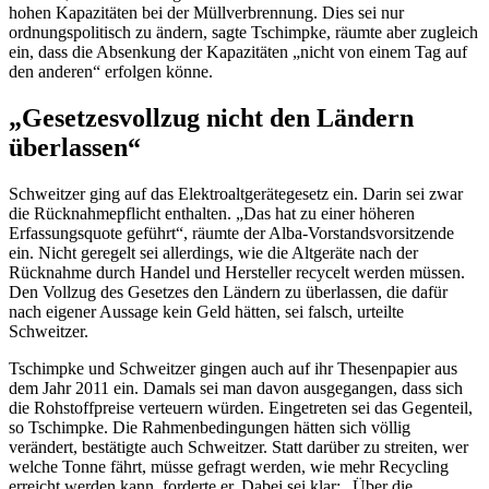
hohen Kapazitäten bei der Müllverbrennung. Dies sei nur
ordnungspolitisch zu ändern, sagte Tschimpke, räumte aber zugleich
ein, dass die Absenkung der Kapazitäten „nicht von einem Tag auf
den anderen“ erfolgen könne.
„Gesetzesvollzug nicht den Ländern
überlassen“
Schweitzer ging auf das Elektroaltgerätegesetz ein. Darin sei zwar
die Rücknahmepflicht enthalten. „Das hat zu einer höheren
Erfassungsquote geführt“, räumte der Alba-Vorstandsvorsitzende
ein. Nicht geregelt sei allerdings, wie die Altgeräte nach der
Rücknahme durch Handel und Hersteller recycelt werden müssen.
Den Vollzug des Gesetzes den Ländern zu überlassen, die dafür
nach eigener Aussage kein Geld hätten, sei falsch, urteilte
Schweitzer.
Tschimpke und Schweitzer gingen auch auf ihr Thesenpapier aus
dem Jahr 2011 ein. Damals sei man davon ausgegangen, dass sich
die Rohstoffpreise verteuern würden. Eingetreten sei das Gegenteil,
so Tschimpke. Die Rahmenbedingungen hätten sich völlig
verändert, bestätigte auch Schweitzer. Statt darüber zu streiten, wer
welche Tonne fährt, müsse gefragt werden, wie mehr
Recycling
erreicht werden kann, forderte er. Dabei sei klar: „Über die