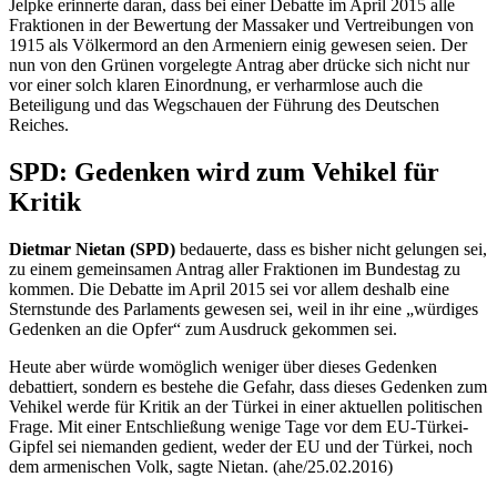
Jelpke erinnerte daran, dass bei einer Debatte im April 2015 alle
Fraktionen in der Bewertung der Massaker und Vertreibungen von
1915 als Völkermord an den Armeniern einig gewesen seien. Der
nun von den Grünen vorgelegte Antrag aber drücke sich nicht nur
vor einer solch klaren Einordnung, er verharmlose auch die
Beteiligung und das Wegschauen der Führung des Deutschen
Reiches.
SPD: Gedenken wird zum Vehikel für
Kritik
Dietmar Nietan (SPD)
bedauerte, dass es bisher nicht gelungen sei,
zu einem gemeinsamen Antrag aller Fraktionen im Bundestag zu
kommen. Die Debatte im April 2015 sei vor allem deshalb eine
Sternstunde des Parlaments gewesen sei, weil in ihr eine „würdiges
Gedenken an die Opfer“ zum Ausdruck gekommen sei.
Heute aber würde womöglich weniger über dieses Gedenken
debattiert, sondern es bestehe die Gefahr, dass dieses Gedenken zum
Vehikel werde für Kritik an der Türkei in einer aktuellen politischen
Frage. Mit einer Entschließung wenige Tage vor dem EU-Türkei-
Gipfel sei niemanden gedient, weder der EU und der Türkei, noch
dem armenischen Volk, sagte Nietan. (ahe/25.02.2016)