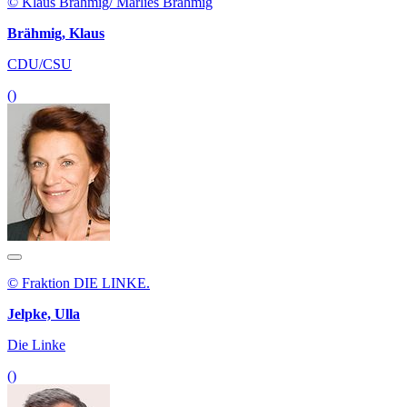
© Klaus Brähmig/ Marlies Brähmig
Brähmig, Klaus
CDU/CSU
()
© Fraktion DIE LINKE.
Jelpke, Ulla
Die Linke
()