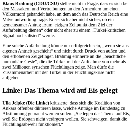
Klaus Brähmig (CDU/CSU)
stellte nicht in Frage, dass es sich bei
den Massakern und Vertreibungen an den Armeniern um einen
Völkermord gehandelt habe, an dem auch das Deutsche Reich eine
Mitverantwortung trage. Er sei sich aber nicht sicher, ob ein
gemeinsamer Antrag „zum jetzigen Zeitpunkt dem Ziel der
Aufarbeitung dienen“ oder nicht eher zu einem „Türkei-kritischen
Signal hochstilisiert“ werde.
Eine solche Aufarbeitung könne nur erfolgreich sein, „wenn sie aus
eigenen Antrieb geschieht“ und nicht durch Druck von außen und
den erhobenen Zeigefinger. Brähmig erinnerte an die „beachtliche
humanitäre Geste“, die die Türkei mit der Aufnahme von mehr als
zwei Millionen syrischen Flüchtlingen zeige. Man dürfe die
Zusammenarbeit mit der Türkei in der Flüchtlingskrise nicht
aufgeben.
Linke: Das Thema wird auf Eis gelegt
Ulla Jelpke (Die Linke)
kritisierte, dass sich die Koalition von
Ankara offenbar diktieren lasse, welche Anträge im Bundestag zu
Abstimmung gebracht werden sollen. „Sie legen das Thema auf Eis,
weil Sie Erdogan nicht verärgern wollen. Sie schweigen, damit die
Flüchtlingsabwehr funktioniert.“