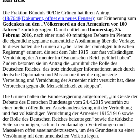
Die Fraktion Bündnis 90/Die Grünen hat ihren Antrag
(
18/7648
(Dokument, öffnet ein neues Fenster)
) zur Erinnerung zum
Gedenken an den „Völkermord an den Armeniern vor 100
Jahren“
zurückgezogen. Damit entfiel am
Donnerstag, 25.
Februar 2016,
nach einer rund 40-minütigen Debatte im Plenum
die eigentliche geplante namentliche Abstimmung über die Vorlage.
In dieser hatten die Grünen an „die Taten der damaligen türkischen
Regierung“ erinnert, die seit dem Jahr 1915 „zur fast vollständigen
Vernichtung der Armenier im Osmanischen Reich geführt haben“.
Zudem betonten sie im Antrag die „unrühmliche Rolle des
Deutschen Reiches, das trotz eindeutiger Informationen auch durch
deutsche Diplomaten und Missionare über die organisierte
Vertreibung und Vernichtung der Armenier nicht versucht hat, diese
Verbrechen gegen die Menschlichkeit zu stoppen“.
Die Grünen hatten die Bundesregierung aufgefordert, „im Geiste der
Debatte des Deutschen Bundestags vom 24.4.2015 weiterhin zu
einer breiten öffentlichen Auseinandersetzung mit der Vertreibung
und fast vollständigen Vernichtung der Armenier 1915/1916 sowie
der Rolle des Deutschen Reiches beizutragen“ sowie die türkische
Seite zu ermutigen, sich mit den damaligen Vertreibungen und
Massakern offen auseinanderzusetzen, um den Grundstein zu einer
Versöhnung mit dem armenischen Volk zu legen.