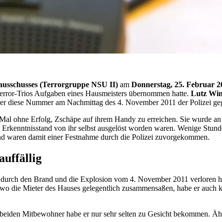
ausschusses (Terrorgruppe NSU II)
am
Donnerstag, 25. Februar 2
error-Trios Aufgaben eines Hausmeisters übernommen hatte.
Lutz Wi
, der diese Nummer am Nachmittag des 4. November 2011 der Polizei ge
 Mal ohne Erfolg, Zschäpe auf ihrem
Handy
zu erreichen. Sie wurde a
 Erkenntnisstand von ihr selbst ausgelöst worden waren. Wenige Stun
 waren damit einer Festnahme durch die Polizei zuvorgekommen.
uffällig
e durch den Brand und die Explosion vom 4. November 2011 verloren ha
 wo die Mieter des Hauses gelegentlich zusammensaßen, habe er auch 
e beiden Mitbewohner habe er nur sehr selten zu Gesicht bekommen. Äh