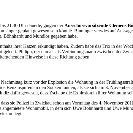
e bis 21.30 Uhr dauerte, gingen der
Ausschussvorsitzende Clemens 
n länger geplant gewesen sein könnte. Binninger verwies auf Aussage
pe, Böhnhardt und Mundlos gegeben habe.
enthalts ihrer Katzen erkundigt haben. Zudem habe das Trio in der W
t geleert. Philipp, der damals als Verbindungsmann zwischen der Zw
weitergehenden Hinweise in diese Richtung geben.
am Nachmittag kurz vor der Explosion die Wohnung in der Frühlingsstraß
os Benzinspuren an den Socken fanden, als sie sich am 8. November 20
es Indiz dafür gewesen, dass Zschäpe die Explosion in ihrer Wohnung sel
, dass sie Polizei in Zwickau schon am Vormittag des 4. November 2011
s das angemietete Wohnmobil, in dem sich Uwe Böhnhardt und Uwe Mund
ickau liegt.