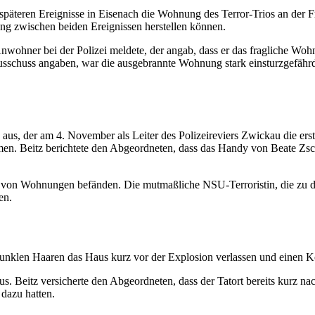
päteren Ereignisse in Eisenach die Wohnung des Terror-Trios an der F
g zwischen beiden Ereignissen herstellen können.
 Anwohner bei der Polizei meldete, der angab, dass er das fragliche W
sschuss angaben, war die ausgebrannte Wohnung stark einsturzgefährd
aus, der am 4. November als Leiter des Polizeireviers Zwickau die ers
mmen. Beitz berichtete den Abgeordneten, dass das
Handy
von Beate Zsc
te von Wohnungen befänden. Die mutmaßliche NSU-Terroristin, die zu
en.
n dunklen Haaren das Haus kurz vor der Explosion verlassen und einen 
 Beitz versicherte den Abgeordneten, dass der Tatort bereits kurz n
ng dazu hatten.