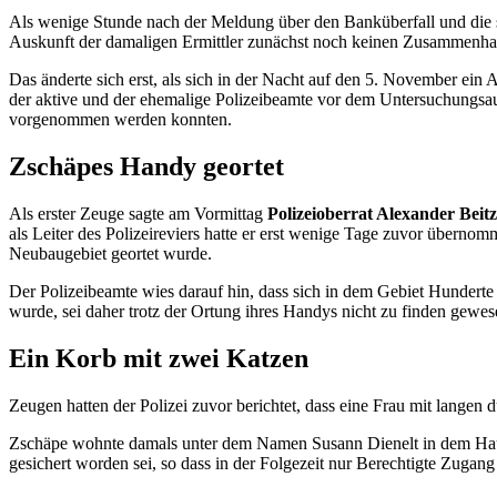
Als wenige Stunde nach der Meldung über den Banküberfall und die s
Auskunft der damaligen Ermittler zunächst noch keinen Zusammenhan
Das änderte sich erst, als sich in der Nacht auf den 5. November ein
der aktive und der ehemalige Polizeibeamte vor dem Untersuchungsau
vorgenommen werden konnten.
Zschäpes
Handy
geortet
Als erster Zeuge sagte am Vormittag
Polizeioberrat Alexander Beitz
als Leiter des Polizeireviers hatte er erst wenige Tage zuvor überno
Neubaugebiet geortet wurde.
Der Polizeibeamte wies darauf hin, dass sich in dem Gebiet Hunder
wurde, sei daher trotz der Ortung ihres
Handys
nicht zu finden gewes
Ein Korb mit zwei Katzen
Zeugen hatten der Polizei zuvor berichtet, dass eine Frau mit lange
Zschäpe wohnte damals unter dem Namen Susann Dienelt in dem Haus.
gesichert worden sei, so dass in der Folgezeit nur Berechtigte Zuga