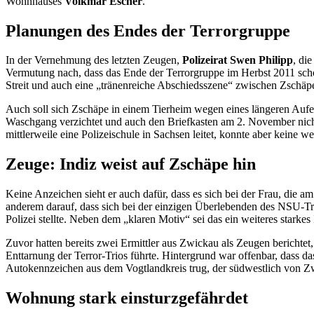
Wohnhauses
Volkmar Escher
.
Planungen des Endes der Terrorgruppe
In der Vernehmung des letzten Zeugen,
Polizeirat Swen Philipp
, di
Vermutung nach, dass das Ende der Terrorgruppe im Herbst 2011 scho
Streit und auch eine „tränenreiche Abschiedsszene“ zwischen Zschä
Auch soll sich Zschäpe in einem Tierheim wegen eines längeren Auf
Waschgang verzichtet und auch den Briefkasten am 2. November nich
mittlerweile eine Polizeischule in Sachsen leitet, konnte aber keine 
Zeuge: Indiz weist auf Zschäpe hin
Keine Anzeichen sieht er auch dafür, dass es sich bei der Frau, die 
anderem darauf, dass sich bei der einzigen Überlebenden des NSU-Tri
Polizei stellte. Neben dem „klaren Motiv“ sei das ein weiteres stark
Zuvor hatten bereits zwei Ermittler aus Zwickau als Zeugen berichtet
Enttarnung der Terror-Trios führte. Hintergrund war offenbar, das
Autokennzeichen aus dem Vogtlandkreis trug, der südwestlich von Zw
Wohnung stark einsturzgefährdet