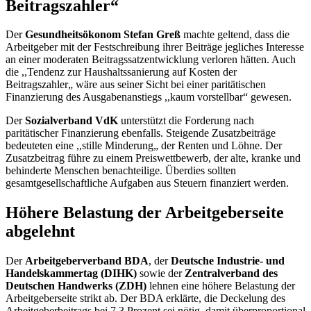
Beitragszahler“
Der
Gesundheitsökonom Stefan Greß
machte geltend, dass die
Arbeitgeber mit der Festschreibung ihrer Beiträge jegliches Interesse
an einer moderaten Beitragssatzentwicklung verloren hätten. Auch
die ,,Tendenz zur Haushaltssanierung auf Kosten der
Beitragszahler„ wäre aus seiner Sicht bei einer paritätischen
Finanzierung des Ausgabenanstiegs ,,kaum vorstellbar“ gewesen.
Der
Sozialverband VdK
unterstützt die Forderung nach
paritätischer Finanzierung ebenfalls. Steigende Zusatzbeiträge
bedeuteten eine ,,stille Minderung„ der Renten und Löhne. Der
Zusatzbeitrag führe zu einem Preiswettbewerb, der alte, kranke und
behinderte Menschen benachteilige. Überdies sollten
gesamtgesellschaftliche Aufgaben aus Steuern finanziert werden.
Höhere Belastung der Arbeitgeberseite
abgelehnt
Der
Arbeitgeberverband BDA
, der
Deutsche Industrie- und
Handelskammertag (DIHK)
sowie der
Zentralverband des
Deutschen Handwerks (ZDH)
lehnen eine höhere Belastung der
Arbeitgeberseite strikt ab. Der BDA erklärte, die Deckelung des
Arbeitgeberbeitrags bei 7,3 Prozent sei nötig, damit überproportional