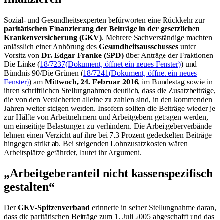
Sozial- und Gesundheitsexperten befürworten eine Rückkehr zur
paritätischen Finanzierung der Beiträge in der gesetzlichen
Krankenversicherung (GKV)
. Mehrere Sachverständige machten
anlässlich einer Anhörung des
Gesundheitsausschusses
unter
Vorsitz von
Dr. Edgar Franke (SPD)
über Anträge der Fraktionen
Die Linke (
18/7237
(Dokument, öffnet ein neues Fenster)
) und
Bündnis 90/Die Grünen (
18/7241
(Dokument, öffnet ein neues
Fenster)
) am
Mittwoch, 24. Februar 2016
, im Bundestag sowie in
ihren schriftlichen Stellungnahmen deutlich, dass die Zusatzbeiträge,
die von den Versicherten alleine zu zahlen sind, in den kommenden
Jahren weiter steigen werden. Insofern sollten die Beiträge wieder je
zur Hälfte von Arbeitnehmern und Arbeitgebern getragen werden,
um einseitige Belastungen zu verhindern. Die Arbeitgeberverbände
lehnen einen Verzicht auf ihre bei 7,3 Prozent gedeckelten Beiträge
hingegen strikt ab. Bei steigenden Lohnzusatzkosten wären
Arbeitsplätze gefährdet, lautet ihr Argument.
„Arbeitgeberanteil nicht kassenspezifisch
gestalten“
Der
GKV-Spitzenverband
erinnerte in seiner Stellungnahme daran,
dass die paritätischen Beiträge zum 1. Juli 2005 abgeschafft und das