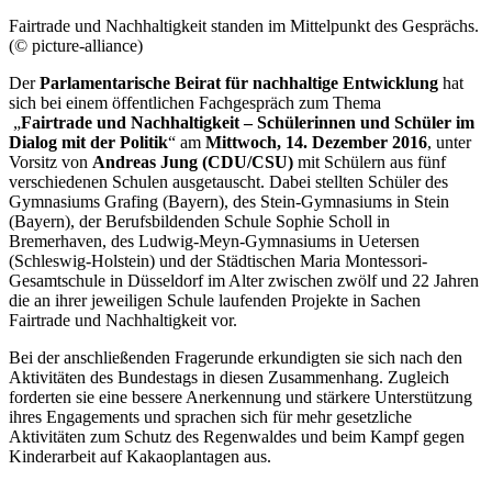
Fairtrade
und Nachhaltigkeit standen im Mittelpunkt des Gesprächs.
(© picture-alliance)
Der
Parlamentarische Beirat für nachhaltige Entwicklung
hat
sich bei einem öffentlichen Fachgespräch zum Thema
„
Fairtrade
und Nachhaltigkeit – Schülerinnen und Schüler im
Dialog mit der Politik
“ am
Mittwoch, 14. Dezember 2016
, unter
Vorsitz von
Andreas Jung (CDU/CSU)
mit Schülern aus fünf
verschiedenen Schulen ausgetauscht. Dabei stellten Schüler des
Gymnasiums Grafing (Bayern), des Stein-Gymnasiums in Stein
(Bayern), der Berufsbildenden Schule Sophie Scholl in
Bremerhaven, des Ludwig-Meyn-Gymnasiums in Uetersen
(Schleswig-Holstein) und der Städtischen Maria Montessori-
Gesamtschule in Düsseldorf im Alter zwischen zwölf und 22 Jahren
die an ihrer jeweiligen Schule laufenden Projekte in Sachen
Fairtrade
und Nachhaltigkeit vor.
Bei der anschließenden Fragerunde erkundigten sie sich nach den
Aktivitäten des Bundestags in diesen Zusammenhang. Zugleich
forderten sie eine bessere Anerkennung und stärkere Unterstützung
ihres
Engagements
und sprachen sich für mehr gesetzliche
Aktivitäten zum Schutz des Regenwaldes und beim Kampf gegen
Kinderarbeit auf Kakaoplantagen aus.