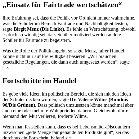
„Einsatz für
Fairtrade
wertschätzen“
Ihre Erfahrung sei, dass die Politik vor Ort nicht immer wahrnehme,
was die Schüler im Bereich
Fairtrade
und Nachhaltigkeit leisten,
sagte
Birgit Menz (Die Linke)
. Es fehle an Wertschätzung, obwohl
es doch so wichtig sei, dass Schüler motiviert werden andere
Schüler für
Fairtrade
zu begeistern.
Was die Rolle der Politik angeht, so sagte Menz,
fairer
Handel
könne nicht nur auf Freiwilligkeit basieren. „Wir brauchen
gesetzliche Regelungen, die dann auch umgesetzt werden“, sagte
sie.
Fortschritte im Handel
Es gebe viele Ideen im politischen Bereich, die sich mit den Ideen
der Schüler decken würden, sagte
Dr.
Valerie Wilms (Bündnis
90/Die Grünen)
. Dass politisch umzusetzen könne manchmal aber
auch eine oder mehrere Wahlperioden dauern. Gleichwohl dürfe
niemand den Mut verlieren, forderte Wilms.
Wenn man feststellen kann, dass es bei Lebensmittel-
Discountern
inzwischen „jede Menge
fair
gehandelten Produkte gibt“, sei das
durchaus ein Fortschritt, befand sie.