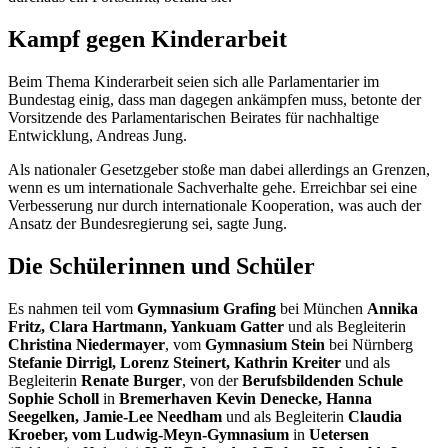
Kampf gegen Kinderarbeit
Beim Thema Kinderarbeit seien sich alle Parlamentarier im
Bundestag einig, dass man dagegen ankämpfen muss, betonte der
Vorsitzende des Parlamentarischen Beirates für nachhaltige
Entwicklung, Andreas Jung.
Als nationaler Gesetzgeber stoße man dabei allerdings an Grenzen,
wenn es um internationale Sachverhalte gehe. Erreichbar sei eine
Verbesserung nur durch internationale Kooperation, was auch der
Ansatz der Bundesregierung sei, sagte Jung.
Die Schülerinnen und Schüler
Es nahmen teil vom
Gymnasium Grafing
bei München
Annika
Fritz, Clara Hartmann, Yankuam Gatter
und als Begleiterin
Christina Niedermayer
, vom
Gymnasium Stein
bei Nürnberg
Stefanie Dirrigl, Lorenz Steinert, Kathrin Kreiter
und als
Begleiterin
Renate Burger
, von der
Berufsbildenden Schule
Sophie Scholl
in
Bremerhaven
Kevin Denecke, Hanna
Seegelken,
Jamie-Lee Needham
und als Begleiterin
Claudia
Kroeber, vom Ludwig-Meyn-Gymnasium
in
Uetersen