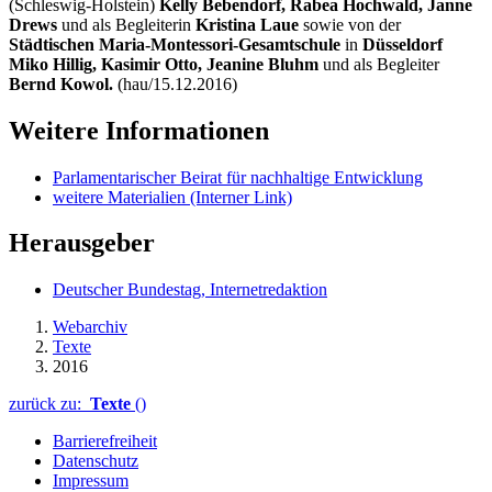
(Schleswig-Holstein)
Kelly Bebendorf, Rabea Hochwald, Janne
Drews
und als Begleiterin
Kristina Laue
sowie von der
Städtischen Maria-Montessori-Gesamtschule
in
Düsseldorf
Miko Hillig, Kasimir Otto,
Jeanine
Bluhm
und als Begleiter
Bernd Kowol.
(hau/15.12.2016)
Weitere Informationen
Parlamentarischer Beirat für nachhaltige Entwicklung
weitere Materialien
(Interner Link)
Herausgeber
Deutscher Bundestag, Internetredaktion
Webarchiv
Texte
2016
zurück zu:
Texte
()
Barrierefreiheit
Datenschutz
Impressum