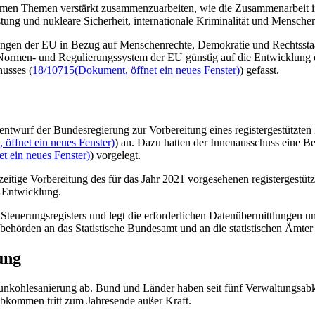
nsamen Themen verstärkt zusammenzuarbeiten, wie die Zusammenarbeit in
tung und nukleare Sicherheit, internationale Kriminalität und Mens
ngen der EU in Bezug auf Menschenrechte, Demokratie und Rechtsstaatl
rmen- und Regulierungssystem der EU günstig auf die Entwicklung der
usses (
18/10715
(Dokument, öffnet ein neues Fenster)
) gefasst.
twurf der Bundesregierung zur Vorbereitung eines registergestützte
öffnet ein neues Fenster)
) an. Dazu hatten der Innenausschuss eine B
t ein neues Fenster)
) vorgelegt.
eitige Vorbereitung des für das Jahr 2021 vorgesehenen registergestütz
-Entwicklung.
teuerungsregisters und legt die erforderlichen Datenübermittlungen u
ehörden an das Statistische Bundesamt und an die statistischen Ämter 
rung
aunkohlesanierung ab. Bund und Länder haben seit fünf Verwaltungsa
 Abkommen tritt zum Jahresende außer Kraft.