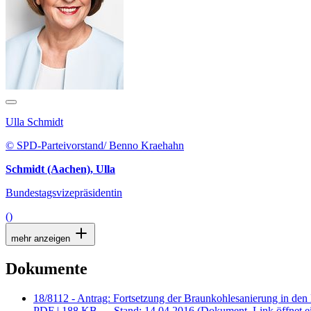
Ulla Schmidt
© SPD-Parteivorstand/ Benno Kraehahn
Schmidt (Aachen), Ulla
Bundestagsvizepräsidentin
()
mehr anzeigen
Dokumente
18/8112 - Antrag: Fortsetzung der Braunkohlesanierung in d
PDF
| 188 KB — Stand: 14.04.2016
(Dokument, Link öffnet e