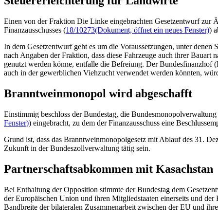
Steuererleichterung für Landwirte
Einen von der Fraktion Die Linke eingebrachten Gesetzentwurf zur Ä
Finanzausschusses (
18/10273
(Dokument, öffnet ein neues Fenster)
) 
In dem Gesetzentwurf geht es um die Voraussetzungen, unter denen So
nach Angaben der Fraktion, dass diese Fahrzeuge auch ihrer Bauart n
genutzt werden könne, entfalle die Befreiung. Der Bundesfinanzhof (B
auch in der gewerblichen Viehzucht verwendet werden könnten, würden
Branntweinmonopol wird abgeschafft
Einstimmig beschloss der Bundestag, die Bundesmonopolverwaltung f
Fenster)
) eingebracht, zu dem der Finanzausschuss eine Beschlussemp
Grund ist, dass das Branntweinmonopolgesetz mit Ablauf des 31. Deze
Zukunft in der Bundeszollverwaltung tätig sein.
Partnerschaftsabkommen mit Kasachstan
Bei Enthaltung der Opposition stimmte der Bundestag dem Gesetzen
der Europäischen Union und ihren Mitgliedstaaten einerseits und der 
Bandbreite der bilateralen Zusammenarbeit zwischen der EU und ihren