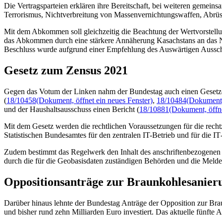
Die Vertragsparteien erklären ihre Bereitschaft, bei weiteren gemei
Terrorismus, Nichtverbreitung von Massenvernichtungswaffen, Abrüs
Mit dem Abkommen soll gleichzeitig die Beachtung der Wertvorstellu
das Abkommen durch eine stärkere Annäherung Kasachstans an das No
Beschluss wurde aufgrund einer Empfehlung des Auswärtigen Aussch
Gesetz zum Zensus 2021
Gegen das Votum der Linken nahm der Bundestag auch einen Gesetzen
(
18/10458
(Dokument, öffnet ein neues Fenster)
,
18/10484
(Dokument, 
und der Haushaltsausschuss einen Bericht (
18/10881
(Dokument, öffne
Mit dem Gesetz werden die rechtlichen Voraussetzungen für die rechtz
Statistischen Bundesamtes für den zentralen
IT-
Betrieb und für die
IT
Zudem bestimmt das Regelwerk den Inhalt des anschriftenbezogenen S
durch die für die Geobasisdaten zuständigen Behörden und die Meldeb
Oppositionsanträge zur Braunkohlesanie
Darüber hinaus lehnte der Bundestag Anträge der Opposition zur Br
und bisher rund zehn Milliarden Euro investiert. Das aktuelle fünfte