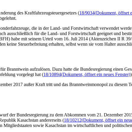
nderung des Kraftfahrzeugsteuergesetzes (
18/9034
(Dokument, öffnet e
abgelehnt.
nderfahrzeuge, die in der Land- und Forstwirtschaft verwendet werden
ach ausschließlich für die Land- und Forstwirtschaft geeignet und bes
FH) habe mit seinem Urteil vom 16. Juli 2014 (Aktenzeichen II R 39/12
 keine Steuerbefreiung erhalten, selbst wenn sie vom Halter ausschlie
ür Branntwein aufzulösen. Dazu hatte die Bundesregierung einen Ges
fehlung vorgelegt hat (
18/10894
(Dokument, öffnet ein neues Fenster)
)
mber 2017 außer Kraft tritt und das Branntweinmonopol zu diesem Termi
twurf der Bundesregierung zu dem Abkommen vom 21. Dezember 2015 ü
Republik Kasachstan andererseits (
18/10212
(Dokument, öffnet ein neue
 Mitgliedstaaten sowie Kasachstan im wirtschaftlichen und politischen