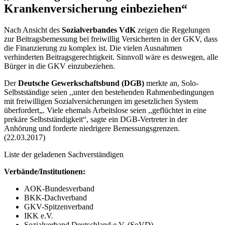
Krankenversicherung einbeziehen“
Nach Ansicht des
Sozialverbandes VdK
zeigen die Regelungen
zur Beitragsbemessung bei freiwillig Versicherten in der GKV, dass
die Finanzierung zu komplex ist. Die vielen Ausnahmen
verhinderten Beitragsgerechtigkeit. Sinnvoll wäre es deswegen, alle
Bürger in die GKV einzubeziehen.
Der
Deutsche Gewerkschaftsbund (DGB)
merkte an, Solo-
Selbstständige seien ,,unter den bestehenden Rahmenbedingungen
mit freiwilligen Sozialversicherungen im gesetzlichen System
überfordert„. Viele ehemals Arbeitslose seien ,,geflüchtet in eine
prekäre Selbstständigkeit“, sagte ein DGB-Vertreter in der
Anhörung und forderte niedrigere Bemessungsgrenzen.
(22.03.2017)
Liste der geladenen Sachverständigen
Verbände/Institutionen:
AOK-Bundesverband
BKK-Dachverband
GKV-Spitzenverband
IKK e.V.
Sozialverband Deutschland e.V. (SoVD)