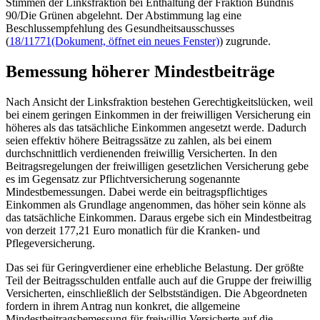
Stimmen der Linksfraktion bei Enthaltung der Fraktion Bündnis
90/Die Grünen abgelehnt. Der Abstimmung lag eine
Beschlussempfehlung des Gesundheitsausschusses
(
18/11771
(Dokument, öffnet ein neues Fenster)
) zugrunde.
Bemessung höherer Mindestbeiträge
Nach Ansicht der Linksfraktion bestehen Gerechtigkeitslücken, weil
bei einem geringen Einkommen in der freiwilligen Versicherung ein
höheres als das tatsächliche Einkommen angesetzt werde. Dadurch
seien effektiv höhere Beitragssätze zu zahlen, als bei einem
durchschnittlich verdienenden freiwillig Versicherten. In den
Beitragsregelungen der freiwilligen gesetzlichen Versicherung gebe
es im Gegensatz zur Pflichtversicherung sogenannte
Mindestbemessungen. Dabei werde ein beitragspflichtiges
Einkommen als Grundlage angenommen, das höher sein könne als
das tatsächliche Einkommen. Daraus ergebe sich ein Mindestbeitrag
von derzeit 177,21 Euro monatlich für die Kranken- und
Pflegeversicherung.
Das sei für Geringverdiener eine erhebliche Belastung. Der größte
Teil der Beitragsschulden entfalle auch auf die Gruppe der freiwillig
Versicherten, einschließlich der Selbstständigen. Die Abgeordneten
fordern in ihrem Antrag nun konkret, die allgemeine
Mindestbeitragsbemessung für freiwillig Versicherte auf die