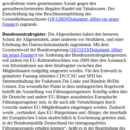
gewährleiste einen gemeinsamen Ansatz gegen den
grenzüberschreitenden illegalen Handel mit Tabakwaren. Der
Entscheidung lag eine Beschlussempfehlung des
Gesundheitsausschusses (
18/12605
(Dokument, öffnet ein neues
Fenster)
) zugrunde.
Bundeszentralregister
: Die Abgeordneten haben den besseren
Schutz der Allgemeinheit, unter anderem vor Straftätern, und einer
Erhöhung des Datenschutzstandards zugestimmt. Mit dem
Gesetzentwurf der Bundesregierung (
18/11933
(Dokument, öffnet
ein neues Fenster)
) zur Änderung des Bundeszentralregistergesetzes
soll zudem ein EU-Rahmenbeschluss von 2009 über den Austausch
von Informationen aus dem Strafregister zwischen den
Mitgliedstaaten endgültig umgesetzt werden. Für den Entwurfs in
geänderter Fassung stimmten CDU/CSU und SPD bei
Stimmenthaltung der Fraktionen Die Linke und Bündnis 90/Die
Grünen. Ein wesentlicher Punkt in dem umfangreichen Regelwerk
betrifft die Ausstellung von Führungszeugnissen. Künftig sollen dies
für Deutsche und andere EU-Bürger ausnahmslos Europäische
Führungszeugnisse sein, in die auch alle Verurteilungen durch
Gerichte anderer EU-Mitgliedstaaten eingetragen werden. Dadurch
werde „verhindert, dass EU-Bürgerinnen und -Bürger, die innerhalb
der Europäischen Union strafrechtlich in Erscheinung getreten sind,
in der Bundesrepublik Deutschland ein eintragungsfreies
Führungszeugnis erhalten können“, heißt es in der Begründung des