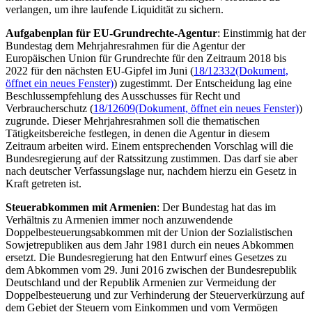
verlangen, um ihre laufende Liquidität zu sichern.
Aufgabenplan für EU-Grundrechte-Agentur
: Einstimmig hat der
Bundestag dem Mehrjahresrahmen für die Agentur der
Europäischen Union für Grundrechte für den Zeitraum 2018 bis
2022 für den nächsten EU-Gipfel im Juni (
18/12332
(Dokument,
öffnet ein neues Fenster)
) zugestimmt. Der Entscheidung lag eine
Beschlussempfehlung des Ausschusses für Recht und
Verbraucherschutz (
18/12609
(Dokument, öffnet ein neues Fenster)
)
zugrunde. Dieser Mehrjahresrahmen soll die thematischen
Tätigkeitsbereiche festlegen, in denen die Agentur in diesem
Zeitraum arbeiten wird. Einem entsprechenden Vorschlag will die
Bundesregierung auf der Ratssitzung zustimmen. Das darf sie aber
nach deutscher Verfassungslage nur, nachdem hierzu ein Gesetz in
Kraft getreten ist.
Steuerabkommen mit Armenien
: Der Bundestag hat das im
Verhältnis zu Armenien immer noch anzuwendende
Doppelbesteuerungsabkommen mit der Union der Sozialistischen
Sowjetrepubliken aus dem Jahr 1981 durch ein neues Abkommen
ersetzt. Die Bundesregierung hat den Entwurf eines Gesetzes zu
dem Abkommen vom 29. Juni 2016 zwischen der Bundesrepublik
Deutschland und der Republik Armenien zur Vermeidung der
Doppelbesteuerung und zur Verhinderung der Steuerverkürzung auf
dem Gebiet der Steuern vom Einkommen und vom Vermögen