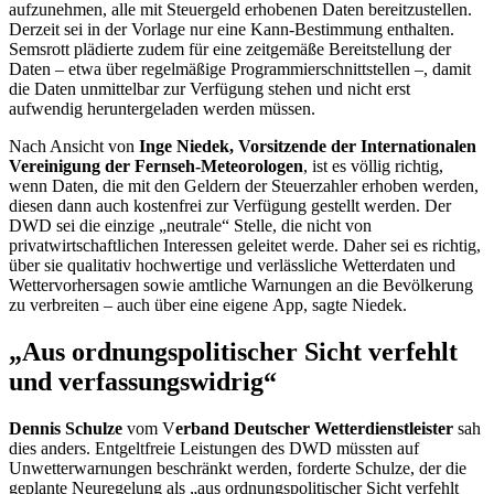
aufzunehmen, alle mit Steuergeld erhobenen Daten bereitzustellen.
Derzeit sei in der Vorlage nur eine Kann-Bestimmung enthalten.
Semsrott plädierte zudem für eine zeitgemäße Bereitstellung der
Daten – etwa über regelmäßige Programmierschnittstellen –, damit
die Daten unmittelbar zur Verfügung stehen und nicht erst
aufwendig heruntergeladen werden müssen.
Nach Ansicht von
Inge Niedek, Vorsitzende der Internationalen
Vereinigung der Fernseh-Meteorologen
, ist es völlig richtig,
wenn Daten, die mit den Geldern der Steuerzahler erhoben werden,
diesen dann auch kostenfrei zur Verfügung gestellt werden. Der
DWD sei die einzige „neutrale“ Stelle, die nicht von
privatwirtschaftlichen Interessen geleitet werde. Daher sei es richtig,
über sie qualitativ hochwertige und verlässliche Wetterdaten und
Wettervorhersagen sowie amtliche Warnungen an die Bevölkerung
zu verbreiten – auch über eine eigene
App
, sagte Niedek.
„Aus ordnungspolitischer Sicht verfehlt
und verfassungswidrig“
Dennis Schulze
vom V
erband Deutscher Wetterdienstleister
sah
dies anders. Entgeltfreie Leistungen des DWD müssten auf
Unwetterwarnungen beschränkt werden, forderte Schulze, der die
geplante Neuregelung als „aus ordnungspolitischer Sicht verfehlt