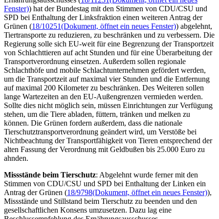
Fenster)
) hat der Bundestag mit den Stimmen von CDU/CSU und
SPD bei Enthaltung der Linksfraktion einen weiteren Antrag der
Grünen (
18/10251
(Dokument, öffnet ein neues Fenster)
) abgelehnt,
Tiertransporte zu reduzieren, zu beschränken und zu verbessern. Die
Regierung solle sich EU-weit für eine Begrenzung der Transportzeit
von Schlachttieren auf acht Stunden und für eine Überarbeitung der
Transportverordnung einsetzen. Außerdem sollen regionale
Schlachthöfe und mobile Schlachtunternehmen gefördert werden,
um die Transportzeit auf maximal vier Stunden und die Entfernung
auf maximal 200 Kilometer zu beschränken. Des Weiteren sollen
lange Wartezeiten an den EU-Außengrenzen vermieden werden.
Sollte dies nicht möglich sein, müssen Einrichtungen zur Verfügung
stehen, um die Tiere abladen, füttern, tränken und melken zu
können. Die Grünen fordern außerdem, dass die nationale
Tierschutztransportverordnung geändert wird, um Verstöße bei
Nichtbeachtung der Transportfähigkeit von Tieren entsprechend der
alten Fassung der Verordnung mit Geldbußen bis 25.000 Euro zu
ahnden.
Missstände beim Tierschutz
: Abgelehnt wurde ferner mit den
Stimmen von CDU/CSU und SPD bei Enthaltung der Linken ein
Antrag der Grünen (
18/9798
(Dokument, öffnet ein neues Fenster)
),
Missstände und Stillstand beim Tierschutz zu beenden und den
gesellschaftlichen Konsens umzusetzen. Dazu lag eine
Beschlussempfehlung des Ernährungsausschusses