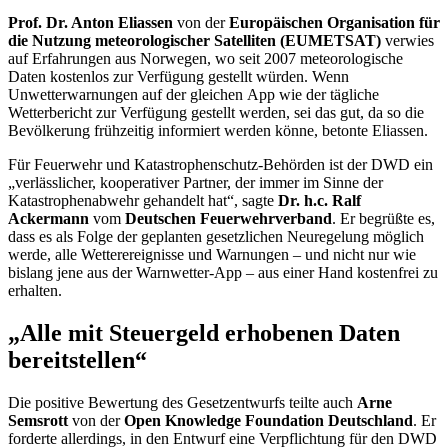
Prof. Dr. Anton Eliassen
von der
Europäischen Organisation für
die Nutzung meteorologischer Satelliten (EUMETSAT)
verwies
auf Erfahrungen aus Norwegen, wo seit 2007 meteorologische
Daten kostenlos zur Verfügung gestellt würden. Wenn
Unwetterwarnungen auf der gleichen
App
wie der tägliche
Wetterbericht zur Verfügung gestellt werden, sei das gut, da so die
Bevölkerung frühzeitig informiert werden könne, betonte Eliassen.
Für Feuerwehr und Katastrophenschutz-Behörden ist der DWD ein
„verlässlicher, kooperativer Partner, der immer im Sinne der
Katastrophenabwehr gehandelt hat“, sagte
Dr. h.c.
Ralf
Ackermann
vom
Deutschen Feuerwehrverband
. Er begrüßte es,
dass es als Folge der geplanten gesetzlichen Neuregelung möglich
werde, alle Wetterereignisse und Warnungen – und nicht nur wie
bislang jene aus der Warnwetter-
App
– aus einer Hand kostenfrei zu
erhalten.
„Alle mit Steuergeld erhobenen Daten
bereitstellen“
Die positive Bewertung des Gesetzentwurfs teilte auch
Arne
Semsrott
von der
Open Knowledge Foundation
Deutschland
. Er
forderte allerdings, in den Entwurf eine Verpflichtung für den DWD