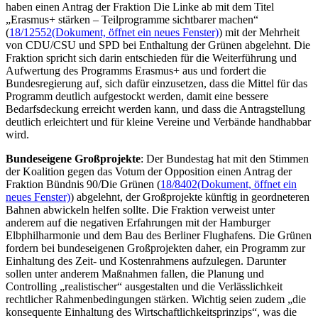
haben einen Antrag der Fraktion Die Linke ab mit dem Titel
„Erasmus+ stärken – Teilprogramme sichtbarer machen“
(
18/12552
(Dokument, öffnet ein neues Fenster)
) mit der Mehrheit
von CDU/CSU und SPD bei Enthaltung der Grünen abgelehnt. Die
Fraktion spricht sich darin entschieden für die Weiterführung und
Aufwertung des Programms Erasmus+ aus und fordert die
Bundesregierung auf, sich dafür einzusetzen, dass die Mittel für das
Programm deutlich aufgestockt werden, damit eine bessere
Bedarfsdeckung erreicht werden kann, und dass die Antragstellung
deutlich erleichtert und für kleine Vereine und Verbände handhabbar
wird.
Bundeseigene Großprojekte
: Der Bundestag hat mit den Stimmen
der Koalition gegen das Votum der Opposition einen Antrag der
Fraktion Bündnis 90/Die Grünen (
18/8402
(Dokument, öffnet ein
neues Fenster)
) abgelehnt, der Großprojekte künftig in geordneteren
Bahnen abwickeln helfen sollte. Die Fraktion verweist unter
anderem auf die negativen Erfahrungen mit der Hamburger
Elbphilharmonie und dem Bau des Berliner Flughafens. Die Grünen
fordern bei bundeseigenen Großprojekten daher, ein Programm zur
Einhaltung des Zeit- und Kostenrahmens aufzulegen. Darunter
sollen unter anderem Maßnahmen fallen, die Planung und
Controlling
„realistischer“ ausgestalten und die Verlässlichkeit
rechtlicher Rahmenbedingungen stärken. Wichtig seien zudem „die
konsequente Einhaltung des Wirtschaftlichkeitsprinzips“, was die