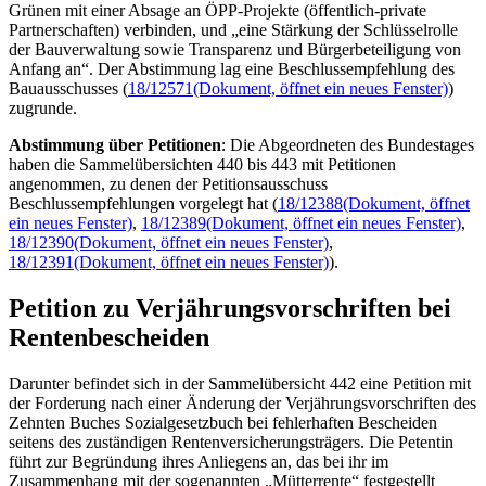
Grünen mit einer Absage an ÖPP-Projekte (öffentlich-private
Partnerschaften) verbinden, und „eine Stärkung der Schlüsselrolle
der Bauverwaltung sowie Transparenz und Bürgerbeteiligung von
Anfang an“. Der Abstimmung lag eine Beschlussempfehlung des
Bauausschusses (
18/12571
(Dokument, öffnet ein neues Fenster)
)
zugrunde.
Abstimmung über Petitionen
: Die Abgeordneten des Bundestages
haben die Sammelübersichten 440 bis 443 mit Petitionen
angenommen, zu denen der Petitionsausschuss
Beschlussempfehlungen vorgelegt hat (
18/12388
(Dokument, öffnet
ein neues Fenster)
,
18/12389
(Dokument, öffnet ein neues Fenster)
,
18/12390
(Dokument, öffnet ein neues Fenster)
,
18/12391
(Dokument, öffnet ein neues Fenster)
).
Petition zu Verjährungsvorschriften bei
Rentenbescheiden
Darunter befindet sich in der Sammelübersicht 442 eine Petition mit
der Forderung nach einer Änderung der Verjährungsvorschriften des
Zehnten Buches Sozialgesetzbuch bei fehlerhaften Bescheiden
seitens des zuständigen Rentenversicherungsträgers. Die Petentin
führt zur Begründung ihres Anliegens an, das bei ihr im
Zusammenhang mit der sogenannten „Mütterrente“ festgestellt