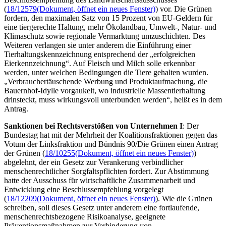
(
18/12579
(Dokument, öffnet ein neues Fenster)
) vor. Die Grünen
fordern, den maximalen Satz von 15 Prozent von EU-Geldern für
eine tiergerechte Haltung, mehr Ökolandbau, Umwelt-, Natur- und
Klimaschutz sowie regionale Vermarktung umzuschichten. Des
Weiteren verlangen sie unter anderem die Einführung einer
Tierhaltungskennzeichnung entsprechend der „erfolgreichen
Eierkennzeichnung“. Auf Fleisch und Milch solle erkennbar
werden, unter welchen Bedingungen die Tiere gehalten wurden.
„Verbrauchertäuschende Werbung und Produktaufmachung, die
Bauernhof-Idylle vorgaukelt, wo industrielle Massentierhaltung
drinsteckt, muss wirkungsvoll unterbunden werden“, heißt es in dem
Antrag.
Sanktionen bei Rechtsverstößen von Unternehmen I
: Der
Bundestag hat mit der Mehrheit der Koalitionsfraktionen gegen das
Votum der Linksfraktion und Bündnis 90/Die Grünen einen Antrag
der Grünen (
18/10255
(Dokument, öffnet ein neues Fenster)
)
abgelehnt, der ein Gesetz zur Verankerung verbindlicher
menschenrechtlicher Sorgfaltspflichten fordert. Zur Abstimmung
hatte der Ausschuss für wirtschaftliche Zusammenarbeit und
Entwicklung eine Beschlussempfehlung vorgelegt
(
18/12209
(Dokument, öffnet ein neues Fenster)
). Wie die Grünen
schreiben, soll dieses Gesetz unter anderem eine fortlaufende,
menschenrechtsbezogene Risikoanalyse, geeignete
Präventionsmaßnahmen zur Verhinderung von