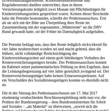
(Erwerbsunfähigkeitsrente, Schwerbehindertenrente und
Regelaltersrente) darüber unterrichtet, dass in ihrem
Versicherungskonto lediglich zwei Monate mit Pflichtbeiträgen für
Kindererziehungszeiten gespeichert waren. Keinen dieser Bescheide
habe die Petentin beanstandet, schreibt der Petitionsausschuss. Erst
als sie sich mit der Bitte um Überprüfung ihrer Rente im
Zusammenhang mit der sogenannten „Mütterrente“ an die DRV
Bund gewandt hatte, sei der Fehler im Datenabgleich aufgefallen.
Die Petentin beklagt nun, dass ihre Rente lediglich rückwirkend für
vier Jahre neuberechnet worden sei und macht geltend, dass die
frühere, nicht vollständige Berücksichtigung der
Kindererziehungszeiten auf einem grob fahrlässigen Verhalten des
Rentenversicherungsträgers beruhe. Der Petitionssauschuss kommt
im Rahmen seiner parlamentarischen Prüfung zu dem Ergebnis, dass
die Leistungsbegrenzung auf vier Jahre gesetzlich zwingend sei. Der
Rentenversicherungsträger habe keinen Ermessensspielraum. Auf
ein Verschulden des Sozialleistungsträgers komme es ebenfalls nicht
an.
Die in der Sitzung des Petitionsausschusses am 17. Mai 2017
einstimmig verabschiedete Beschlussempfehlung sieht nun vor, die
Petition der Bundesregierung – dem Bundesministerium für Arbeit
und Soziales – „als Material“ zu überweisen, „soweit sich die
Petition auf folgenschwere Fehler der Sozialversicherungen bezieht“