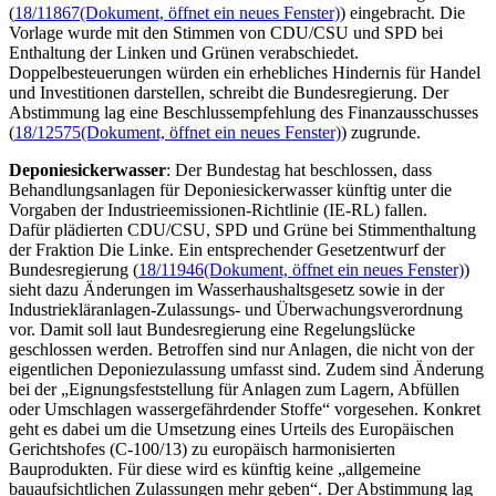
(
18/11867
(Dokument, öffnet ein neues Fenster)
) eingebracht. Die
Vorlage wurde mit den Stimmen von CDU/CSU und SPD bei
Enthaltung der Linken und Grünen verabschiedet.
Doppelbesteuerungen würden ein erhebliches Hindernis für Handel
und Investitionen darstellen, schreibt die Bundesregierung. Der
Abstimmung lag eine Beschlussempfehlung des Finanzausschusses
(
18/12575
(Dokument, öffnet ein neues Fenster)
) zugrunde.
Deponiesickerwasser
: Der Bundestag hat beschlossen, dass
Behandlungsanlagen für Deponiesickerwasser künftig unter die
Vorgaben der Industrieemissionen-Richtlinie (IE-RL) fallen.
Dafür plädierten CDU/CSU, SPD und Grüne bei Stimmenthaltung
der Fraktion Die Linke. Ein entsprechender Gesetzentwurf der
Bundesregierung (
18/11946
(Dokument, öffnet ein neues Fenster)
)
sieht dazu Änderungen im Wasserhaushaltsgesetz sowie in der
Industriekläranlagen-Zulassungs- und Überwachungsverordnung
vor. Damit soll laut Bundesregierung eine Regelungslücke
geschlossen werden. Betroffen sind nur Anlagen, die nicht von der
eigentlichen Deponiezulassung umfasst sind. Zudem sind Änderung
bei der „Eignungsfeststellung für Anlagen zum Lagern, Abfüllen
oder Umschlagen wassergefährdender Stoffe“ vorgesehen. Konkret
geht es dabei um die Umsetzung eines Urteils des Europäischen
Gerichtshofes (C-100/13) zu europäisch harmonisierten
Bauprodukten. Für diese wird es künftig keine „allgemeine
bauaufsichtlichen Zulassungen mehr geben“. Der Abstimmung lag