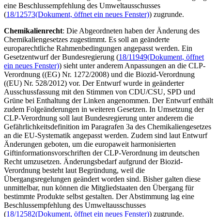
eine Beschlussempfehlung des Umweltausschusses
(
18/12573
(Dokument, öffnet ein neues Fenster)
) zugrunde.
Chemikalienrecht
: Die Abgeordneten haben der Änderung des
Chemikaliengesetzes zugestimmt. Es soll an geänderte
europarechtliche Rahmenbedingungen angepasst werden. Ein
Gesetzentwurf der Bundesregierung (
18/11949
(Dokument, öffnet
ein neues Fenster)
) sieht unter anderem Anpassungen an die CLP-
Verordnung ((EG) Nr. 1272/2008) und die Biozid-Verordnung
((EU) Nr. 528/2012) vor. Der Entwurf wurde in geänderter
Ausschussfassung mit den Stimmen von CDU/CSU, SPD und
Grüne bei Enthaltung der Linken angenommen. Der Entwurf enthält
zudem Folgeänderungen in weiteren Gesetzen. In Umsetzung der
CLP-Verordnung soll laut Bundesregierung unter anderem die
Gefährlichkeitsdefinition im Paragrafen 3a des Chemikaliengesetzes
an die EU-Systematik angepasst werden. Zudem sind laut Entwurf
Änderungen geboten, um die europaweit harmonisierten
Giftinformationsvorschriften der CLP-Verordnung im deutschen
Recht umzusetzen. Änderungsbedarf aufgrund der Biozid-
Verordnung besteht laut Begründung, weil die
Übergangsregelungen geändert worden sind. Bisher galten diese
unmittelbar, nun können die Mitgliedstaaten den Übergang für
bestimmte Produkte selbst gestalten. Der Abstimmung lag eine
Beschlussempfehlung des Umweltausschusses
(
18/12582
(Dokument, öffnet ein neues Fenster)
) zugrunde.