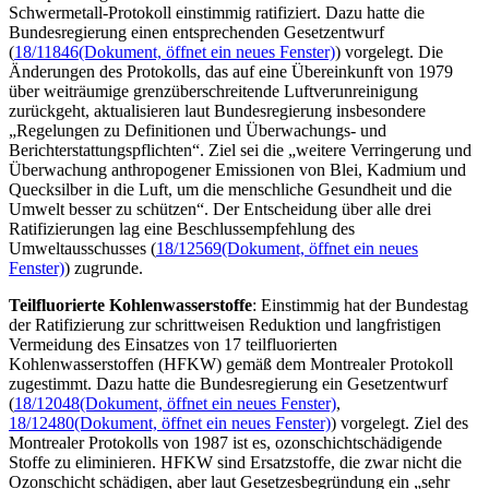
Schwermetall-Protokoll einstimmig ratifiziert. Dazu hatte die
Bundesregierung einen entsprechenden Gesetzentwurf
(
18/11846
(Dokument, öffnet ein neues Fenster)
) vorgelegt. Die
Änderungen des Protokolls, das auf eine Übereinkunft von 1979
über weiträumige grenzüberschreitende Luftverunreinigung
zurückgeht, aktualisieren laut Bundesregierung insbesondere
„Regelungen zu Definitionen und Überwachungs- und
Berichterstattungspflichten“. Ziel sei die „weitere Verringerung und
Überwachung anthropogener Emissionen von Blei, Kadmium und
Quecksilber in die Luft, um die menschliche Gesundheit und die
Umwelt besser zu schützen“. Der Entscheidung über alle drei
Ratifizierungen lag eine Beschlussempfehlung des
Umweltausschusses (
18/12569
(Dokument, öffnet ein neues
Fenster)
) zugrunde.
Teilfluorierte Kohlenwasserstoffe
: Einstimmig hat der Bundestag
der Ratifizierung zur schrittweisen Reduktion und langfristigen
Vermeidung des Einsatzes von 17 teilfluorierten
Kohlenwasserstoffen (HFKW) gemäß dem Montrealer Protokoll
zugestimmt. Dazu hatte die Bundesregierung ein Gesetzentwurf
(
18/12048
(Dokument, öffnet ein neues Fenster)
,
18/12480
(Dokument, öffnet ein neues Fenster)
) vorgelegt. Ziel des
Montrealer Protokolls von 1987 ist es, ozonschichtschädigende
Stoffe zu eliminieren. HFKW sind Ersatzstoffe, die zwar nicht die
Ozonschicht schädigen, aber laut Gesetzesbegründung ein „sehr