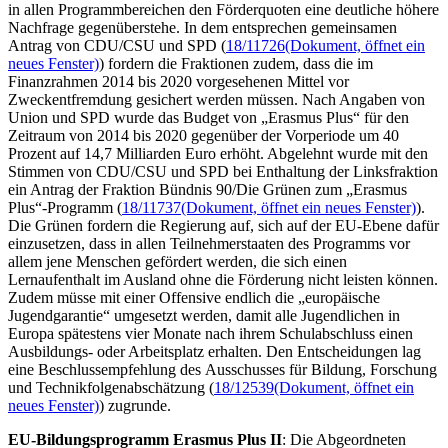
in allen Programmbereichen den Förderquoten eine deutliche höhere
Nachfrage gegenüberstehe. In dem entsprechen gemeinsamen
Antrag von CDU/CSU und SPD (
18/11726
(Dokument, öffnet ein
neues Fenster)
) fordern die Fraktionen zudem, dass die im
Finanzrahmen 2014 bis 2020 vorgesehenen Mittel vor
Zweckentfremdung gesichert werden müssen. Nach Angaben von
Union und SPD wurde das Budget von „Erasmus Plus“ für den
Zeitraum von 2014 bis 2020 gegenüber der Vorperiode um 40
Prozent auf 14,7 Milliarden Euro erhöht. Abgelehnt wurde mit den
Stimmen von CDU/CSU und SPD bei Enthaltung der Linksfraktion
ein Antrag der Fraktion Bündnis 90/Die Grünen zum „Erasmus
Plus“-Programm (
18/11737
(Dokument, öffnet ein neues Fenster)
).
Die Grünen fordern die Regierung auf, sich auf der EU-Ebene dafür
einzusetzen, dass in allen Teilnehmerstaaten des Programms vor
allem jene Menschen gefördert werden, die sich einen
Lernaufenthalt im Ausland ohne die Förderung nicht leisten können.
Zudem müsse mit einer Offensive endlich die „europäische
Jugendgarantie“ umgesetzt werden, damit alle Jugendlichen in
Europa spätestens vier Monate nach ihrem Schulabschluss einen
Ausbildungs- oder Arbeitsplatz erhalten. Den Entscheidungen lag
eine Beschlussempfehlung des Ausschusses für Bildung, Forschung
und Technikfolgenabschätzung (
18/12539
(Dokument, öffnet ein
neues Fenster)
) zugrunde.
EU-Bildungsprogramm Erasmus Plus II
: Die Abgeordneten