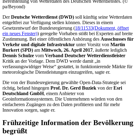
Bereitstellung von Wetterdaten des Deutschen Wetterdienstes. (©
pa/Beyond)
Der
Deutsche Wetterdienst (DWD)
soll künftig seine Wetterdaten
entgeltfrei zur Verfügung stellen können. Dieses in einem
Gesetzentwurf der Bundesregierung (
18/11533
(Dokument, öffnet
ein neues Fenster)
) geregelte Vorhaben stößt bei Experten auf breite
Zustimmung. Bei einer öffentlichen Anhörung des
Ausschusses für
Verkehr und digitale Infrastruktur
unter Vorsitz von
Martin
Burkert (SPD)
am
Mittwoch, 26. April 2017
, äußerte lediglich
Dennis Schulze
vom
Verband Deutscher Wetterdienstleister
Kritik an der Vorlage. Dem DWD werde damit „in
verfassungswidriger Weise“ gestattet, in funktionierende Märkte für
meteorologische Dienstleistungen einzugreifen, sagte er.
Die von der Bundesregierung gewählte
Open-Data-
Strategie sei
richtig, befand hingegen
Prof. Dr. Gerd Buziek
von der
Esri
Deutschland GmbH
, einem Anbieter von
Geoinformationssystemen. Die Unternehmen würden von den
einfacheren Zugängen zu den Daten profitieren und für mehr
Innovation sorgen, sagte er.
Frühzeitige Information der Bevölkerung
begrüßt