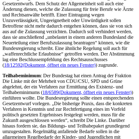
Gesetzentwurfs. Dem Schutz der Allgemeinheit soll auch eine
Änderung dienen, welche die Zulassung für freie Berufe wie Ärzte
und Rechtsanwälte betrifft. Einer Eintragung wegen
Unzuverlässigkeit, Ungeeignetheit oder Unwürdigkeit sollen
Betroffene nicht mehr dadurch entgehen können, dass sie von sich
aus auf die Zulassung verzichten. Dadurch soll verhindert werden,
dass sie anschließend „unbelastet in einem anderen Bundesland die
Neuerteilung einer Berufszulassung beantragen“ können, wie die
Bundesregierung schreibt. Eine ähnliche Regelung soll auch für
„waffenrechtliche Erlaubnisse“ getroffen werden. Der Abstimmung
lag eine Beschlussempfehlung des Rechtsausschusses
(
18/12592
(Dokument, öffnet ein neues Fenster)
) zugrunde.
Teilhabeminimum
: Der Bundestag hat einen Antrag der Fraktion
Die Linke mit der Mehrheit von CDU/CSU, SPD und Grüne
abgelehnt, der ein Verfahren zur Ermittlung des Existenz- und
Teilhabeminimums (
18/6589
(Dokument, öffnet ein neues Fenster)
)
einführen wollte. Die Bundesregierung sollte einen entsprechenden
Gesetzentwurf vorlegen. „Die bisherige Praxis, dass die konkreten
Verfahren in Kenntnis und zur Rechtfertigung eines im Vorfeld
politisch gesetzten Ergebnisses festgelegt werden, muss für die
Zukunft ausgeschlossen werden“, schreibt Die Linke. Darüber
hinaus fordern sie, das Bildungs- und Teilhabepaket grundlegend
umzugestalten. Regelmäßig anfallende Bedarfe sollen in die
allgemeinen Regelbedarfe der Kinder- und Jugendlichen mit