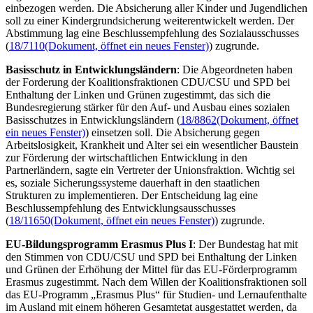
einbezogen werden. Die Absicherung aller Kinder und Jugendlichen
soll zu einer Kindergrundsicherung weiterentwickelt werden. Der
Abstimmung lag eine Beschlussempfehlung des Sozialausschusses
(
18/7110
(Dokument, öffnet ein neues Fenster)
) zugrunde.
Basisschutz in Entwicklungsländern
: Die Abgeordneten haben
der Forderung der Koalitionsfraktionen CDU/CSU und SPD bei
Enthaltung der Linken und Grünen zugestimmt, das sich die
Bundesregierung stärker für den Auf- und Ausbau eines sozialen
Basisschutzes in Entwicklungsländern (
18/8862
(Dokument, öffnet
ein neues Fenster)
) einsetzen soll. Die Absicherung gegen
Arbeitslosigkeit, Krankheit und Alter sei ein wesentlicher Baustein
zur Förderung der wirtschaftlichen Entwicklung in den
Partnerländern, sagte ein Vertreter der Unionsfraktion. Wichtig sei
es, soziale Sicherungssysteme dauerhaft in den staatlichen
Strukturen zu implementieren. Der Entscheidung lag eine
Beschlussempfehlung des Entwicklungsausschusses
(
18/11650
(Dokument, öffnet ein neues Fenster)
) zugrunde.
EU-Bildungsprogramm Erasmus Plus I
: Der Bundestag hat mit
den Stimmen von CDU/CSU und SPD bei Enthaltung der Linken
und Grünen der Erhöhung der Mittel für das EU-Förderprogramm
Erasmus zugestimmt. Nach dem Willen der Koalitionsfraktionen soll
das EU-Programm „Erasmus Plus“ für Studien- und Lernaufenthalte
im Ausland mit einem höheren Gesamtetat ausgestattet werden, da