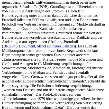
grenzüberschreitende Luftverunreinigungen durch persistente
organische Schadstoffe (POP). Grundlage ist ein Übereinkommen
von 1979. Die Änderungen des Protokolls zielen laut
Bundesregierung unter anderem darauf, die Liste der unter das
Protokoll fallenden POP zu aktualisieren und „den Beitritt zum
Protokoll von Vertragsparteien im Übergang zur Marktwirtschaft in
Südost- und Osteuropa, Kaukasien und Zentralasien zu
vereinfachen“. Ebenfalls einstimmig ratifiziert wurde ein von der
Bundesregierung vorgelegter Gesetzentwurf zur Ratifizierung der
Änderungen am sogenannten Göteborg-Protokoll
(
18/11845
(Dokument, öffnet ein neues Fenster)
). Das auch als
Multikomponenten-Protokoll bezeichnete Regelwerk sieht laut
Begründung in seiner geänderten Fassung unter anderem
„Emissionsgrenzwerte für Kraftfahrzeuge, mobile Maschinen und
Geräte und Anlagen fest“. Minderungsverpflichtungen für
Schwefeldioxid, Stickstoffoxide, Ammoniak, flüchtige organische
Verbindungen ohne Methan und Feinstaub sind ebenfalls
vorgesehen. Diese Grenzwerte seien nicht „anspruchsvoller als die
national oder europarechtlich verbindlichen Standards“, schreibt die
Bundesregierung. Die Emissionsminderungsverpflichtungen
„werden von Deutschland mit den bereits eingeleiteten Maßnahme
eingehalten werden“. Das Protokoll basiert auf dem
„Übereinkommen von 1979 über weiträumige grenzüberschreitende
Luftverunreinigung betreffend die Verringerung von Versauerung,
Eutrophierung und bodennahmen Ozon“. Darüber wurde das