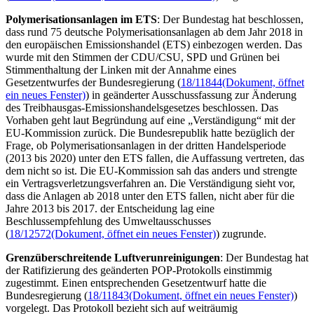
Polymerisationsanlagen im ETS
: Der Bundestag hat beschlossen,
dass rund 75 deutsche Polymerisationsanlagen ab dem Jahr 2018 in
den europäischen Emissionshandel (ETS) einbezogen werden. Das
wurde mit den Stimmen der CDU/CSU, SPD und Grünen bei
Stimmenthaltung der Linken mit der Annahme eines
Gesetzentwurfes der Bundesregierung (
18/11844
(Dokument, öffnet
ein neues Fenster)
) in geänderter Ausschussfassung zur Änderung
des Treibhausgas-Emissionshandelsgesetzes beschlossen. Das
Vorhaben geht laut Begründung auf eine „Verständigung“ mit der
EU-Kommission zurück. Die Bundesrepublik hatte bezüglich der
Frage, ob Polymerisationsanlagen in der dritten Handelsperiode
(2013 bis 2020) unter den ETS fallen, die Auffassung vertreten, das
dem nicht so ist. Die EU-Kommission sah das anders und strengte
ein Vertragsverletzungsverfahren an. Die Verständigung sieht vor,
dass die Anlagen ab 2018 unter den ETS fallen, nicht aber für die
Jahre 2013 bis 2017. der Entscheidung lag eine
Beschlussempfehlung des Umweltausschusses
(
18/12572
(Dokument, öffnet ein neues Fenster)
) zugrunde.
Grenzüberschreitende Luftverunreinigungen
: Der Bundestag hat
der Ratifizierung des geänderten POP-Protokolls einstimmig
zugestimmt. Einen entsprechenden Gesetzentwurf hatte die
Bundesregierung (
18/11843
(Dokument, öffnet ein neues Fenster)
)
vorgelegt. Das Protokoll bezieht sich auf weiträumig