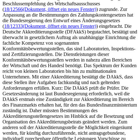
Beschlussempfehlung des Wirtschaftsausschusses
(
18/12566
(Dokument, öffnet ein neues Fenster)
) zugrunde. Zur
Anpassung an die Bestimmungen des Zahlungskontengesetzes hat
die Bundesregierung den Entwurf eines Änderungsgesetzes
(
18/12333
(Dokument, öffnet ein neues Fenster)
) eingebracht. Die
Deutsche Akkreditierungsstelle (DFAkkS) begutachtet, bestätigt und
überwacht in gesetzlichem Auftrag als unabhängige Einrichtung die
fachliche Kompetenz von sogenannten
Konformitätsbewertungsstellen, das sind Laboratorien, Inspektions-
und Zertifizierungsstellen. Die Dienstleistungen dieser
Konformitätsbewertungsstellen werden in nahezu allen Bereichen
der Wirtschaft und des Handesl benötigt. Das Spektrum der Kunden
reicht von kleinen Laboratorien bis hin zu multinationalen
Unternehmen. Mit einer Akkreditierung bestätigt die DAkkS, dass
diese Stellen ihre Aufgaben fachkundig und nach geltenden
Anforderungen erfüllen. Kurz: Die DAkkS prüft die Prüfer. Die
Gesetzesänderung ist laut Bundesregierung erforderlich, weil die
DAkkS erstmals eine Zuständigkeit zur Akkreditierung im Bereich
des Finanzmarkts erhalten hat, für den das Bundesfinanzministerium
zuständig ist. Daher müssten Bestimmungen des
Akkreditierungsstellengesetzes im Hinblick auf die Besetzung und
Organisation des Akkreditierungsbeirats geändert werden. Zum
anderen soll der Akkreditierungsstelle die Möglichkeit eingeräumt
werden, für künftig durchzuführende, nicht antragsgebundene,
individuell zurechenbare öffentliche Leistungen Vorschüsse zu