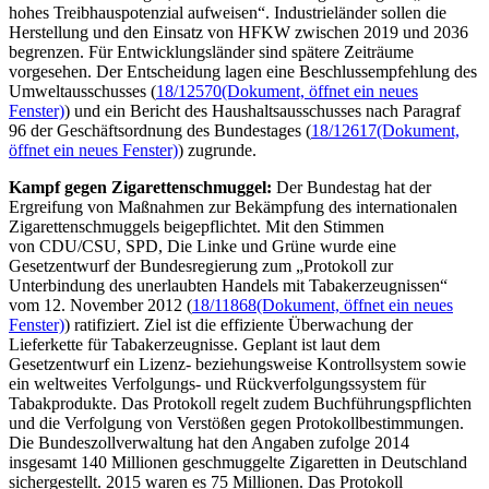
hohes Treibhauspotenzial aufweisen“. Industrieländer sollen die
Herstellung und den Einsatz von HFKW zwischen 2019 und 2036
begrenzen. Für Entwicklungsländer sind spätere Zeiträume
vorgesehen. Der Entscheidung lagen eine Beschlussempfehlung des
Umweltausschusses (
18/12570
(Dokument, öffnet ein neues
Fenster)
) und ein Bericht des Haushaltsausschusses nach Paragraf
96 der Geschäftsordnung des Bundestages (
18/12617
(Dokument,
öffnet ein neues Fenster)
) zugrunde.
Kampf gegen Zigarettenschmuggel:
Der Bundestag hat der
Ergreifung von Maßnahmen zur Bekämpfung des internationalen
Zigarettenschmuggels beigepflichtet. Mit den Stimmen
von CDU/CSU, SPD, Die Linke und Grüne wurde eine
Gesetzentwurf der Bundesregierung zum „Protokoll zur
Unterbindung des unerlaubten Handels mit Tabakerzeugnissen“
vom 12. November 2012 (
18/11868
(Dokument, öffnet ein neues
Fenster)
) ratifiziert. Ziel ist die effiziente Überwachung der
Lieferkette für Tabakerzeugnisse. Geplant ist laut dem
Gesetzentwurf ein Lizenz- beziehungsweise Kontrollsystem sowie
ein weltweites Verfolgungs- und Rückverfolgungssystem für
Tabakprodukte. Das Protokoll regelt zudem Buchführungspflichten
und die Verfolgung von Verstößen gegen Protokollbestimmungen.
Die Bundeszollverwaltung hat den Angaben zufolge 2014
insgesamt 140 Millionen geschmuggelte Zigaretten in Deutschland
sichergestellt. 2015 waren es 75 Millionen. Das Protokoll