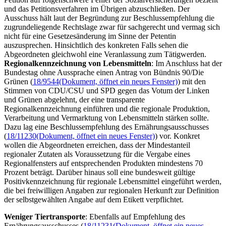
und das Petitionsverfahren im Übrigen abzuschließen. Der
Ausschuss hält laut der Begründung zur Beschlussempfehlung die
zugrundeliegende Rechtslage zwar für sachgerecht und vermag sich
nicht für eine Gesetzesänderung im Sinne der Petentin
auszusprechen. Hinsichtlich des konkreten Falls sehen die
Abgeordneten gleichwohl eine Veranlassung zum Tätigwerden.
Regionalkennzeichnung von Lebensmitteln
: Im Anschluss hat der
Bundestag ohne Aussprache einen Antrag von Bündnis 90/Die
Grünen (
18/9544
(Dokument, öffnet ein neues Fenster)
) mit den
Stimmen von CDU/CSU und SPD gegen das Votum der Linken
und Grünen abgelehnt, der eine transparente
Regionalkennzeichnung einführen und die regionale Produktion,
Verarbeitung und Vermarktung von Lebensmitteln stärken sollte.
Dazu lag eine Beschlussempfehlung des Ernährungsausschusses
(
18/11230
(Dokument, öffnet ein neues Fenster)
) vor. Konkret
wollen die Abgeordneten erreichen, dass der Mindestanteil
regionaler Zutaten als Voraussetzung für die Vergabe eines
Regionalfensters auf entsprechenden Produkten mindestens 70
Prozent beträgt. Darüber hinaus soll eine bundesweit gültige
Positivkennzeichnung für regionale Lebensmittel eingeführt werden,
die bei freiwilligen Angaben zur regionalen Herkunft zur Definition
der selbstgewählten Angabe auf dem Etikett verpflichtet.
Weniger Tiertransporte
: Ebenfalls auf Empfehlung des
Ernährungsausschusses (
18/11231
(Dokument, öffnet ein neues