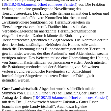
(
18/11824
(Dokument, öffnet ein neues Fenster)
) vor. Die Fraktion
verlangt darin eine grundlegende Novellierung des
Tierschutzgesetzes. Der Bund solle gemeinsam mit den Ländern und
Kommunen auf effektivere Kontrollen hinarbeiten und
„wirkungsvollere Sanktionen bei Tierschutzvergehen im
Tierschutzgesetz verankern“. Darüber hinaus solle das
Verbandsklagerecht für anerkannte Tierschutzorganisationen
eingeführt werden. Dadurch könnte die Einhaltung von
Tierschutzrechten gerichtlich einklagt werden. Die Kontrolle der für
den Tierschutz zuständigen Behörden des Bundes solle zudem
durch die Ernennung eines Bundesbeauftragten für den Tierschutz
gewährleistet werden, der über Auskunfts- und Akteneinsichtsrechte
verfügen müsse. Des Weiteren müsse eine Überprüfung der Haltung
von Sauen in Kastenständen vorgenommen werden. Auch müssten
die Betäubungsmethoden bei der Schlachtung von Schweinen
verbessert und verbindliche Regelungen zur Schlachtung
hochträchtiger Säugetiere im letzten Drittel der Trächtigkeit
gefunden werden.
Gute Landwirtschaft
: Abgelehnt wurde schließlich mit den
Stimmen von CDU/CSU und SPD bei Enthaltung der Linken ein
Antrag der Grünen (
18/10872
(Dokument, öffnet ein neues Fenster)
)
mit dem Titel „Landwirtschaft braucht Zukunft
–
Gutes Essen
braucht eine gute Landwirtschaft“. Auch dazu lag eine
Beschlussempfehlung des Landwirtschaftsausschusses