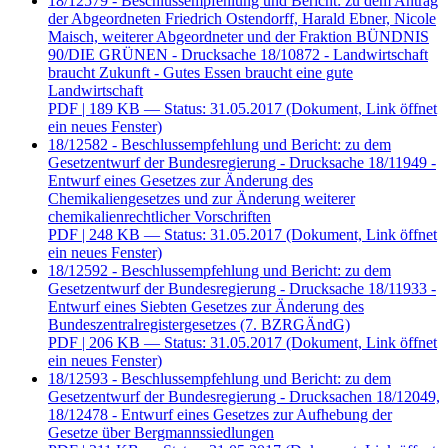
18/12579 - Beschlussempfehlung und Bericht: zu dem Antrag
der Abgeordneten Friedrich Ostendorff, Harald Ebner, Nicole
Maisch, weiterer Abgeordneter und der Fraktion BÜNDNIS
90/DIE GRÜNEN - Drucksache 18/10872 - Landwirtschaft
braucht Zukunft - Gutes Essen braucht eine gute
Landwirtschaft
PDF
| 189 KB — Status: 31.05.2017
(Dokument, Link öffnet
ein neues Fenster)
18/12582 - Beschlussempfehlung und Bericht: zu dem
Gesetzentwurf der Bundesregierung - Drucksache 18/11949 -
Entwurf eines Gesetzes zur Änderung des
Chemikaliengesetzes und zur Änderung weiterer
chemikalienrechtlicher Vorschriften
PDF
| 248 KB — Status: 31.05.2017
(Dokument, Link öffnet
ein neues Fenster)
18/12592 - Beschlussempfehlung und Bericht: zu dem
Gesetzentwurf der Bundesregierung - Drucksache 18/11933 -
Entwurf eines Siebten Gesetzes zur Änderung des
Bundeszentralregistergesetzes (7. BZRGÄndG)
PDF
| 206 KB — Status: 31.05.2017
(Dokument, Link öffnet
ein neues Fenster)
18/12593 - Beschlussempfehlung und Bericht: zu dem
Gesetzentwurf der Bundesregierung - Drucksachen 18/12049,
18/12478 - Entwurf eines Gesetzes zur Aufhebung der
Gesetze über Bergmannssiedlungen