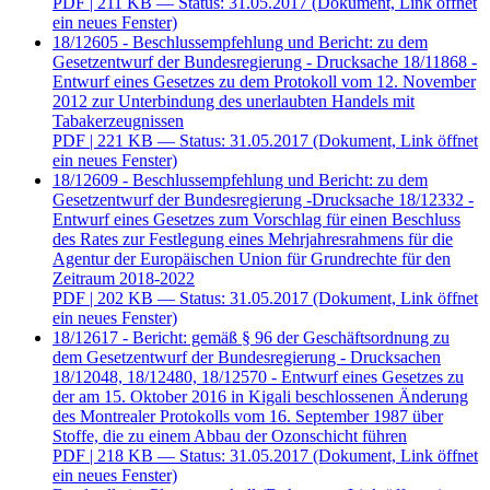
PDF
| 211 KB — Status: 31.05.2017
(Dokument, Link öffnet
ein neues Fenster)
18/12605 - Beschlussempfehlung und Bericht: zu dem
Gesetzentwurf der Bundesregierung - Drucksache 18/11868 -
Entwurf eines Gesetzes zu dem Protokoll vom 12. November
2012 zur Unterbindung des unerlaubten Handels mit
Tabakerzeugnissen
PDF
| 221 KB — Status: 31.05.2017
(Dokument, Link öffnet
ein neues Fenster)
18/12609 - Beschlussempfehlung und Bericht: zu dem
Gesetzentwurf der Bundesregierung -Drucksache 18/12332 -
Entwurf eines Gesetzes zum Vorschlag für einen Beschluss
des Rates zur Festlegung eines Mehrjahresrahmens für die
Agentur der Europäischen Union für Grundrechte für den
Zeitraum 2018-2022
PDF
| 202 KB — Status: 31.05.2017
(Dokument, Link öffnet
ein neues Fenster)
18/12617 - Bericht: gemäß § 96 der Geschäftsordnung zu
dem Gesetzentwurf der Bundesregierung - Drucksachen
18/12048, 18/12480, 18/12570 - Entwurf eines Gesetzes zu
der am 15. Oktober 2016 in Kigali beschlossenen Änderung
des Montrealer Protokolls vom 16. September 1987 über
Stoffe, die zu einem Abbau der Ozonschicht führen
PDF
| 218 KB — Status: 31.05.2017
(Dokument, Link öffnet
ein neues Fenster)