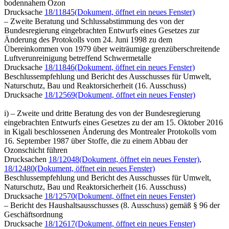
bodennahem Ozon
Drucksache
18/11845
(Dokument, öffnet ein neues Fenster)
– Zweite Beratung und Schlussabstimmung des von der
Bundesregierung eingebrachten Entwurfs eines Gesetzes zur
Änderung des Protokolls vom 24. Juni 1998 zu dem
Übereinkommen von 1979 über weiträumige grenzüberschreitende
Luftverunreinigung betreffend Schwermetalle
Drucksache
18/11846
(Dokument, öffnet ein neues Fenster)
Beschlussempfehlung und Bericht des Ausschusses für Umwelt,
Naturschutz, Bau und Reaktorsicherheit (16. Ausschuss)
Drucksache
18/12569
(Dokument, öffnet ein neues Fenster)
i) – Zweite und dritte Beratung des von der Bundesregierung
eingebrachten Entwurfs eines Gesetzes zu der am 15. Oktober 2016
in Kigali beschlossenen Änderung des Montrealer Protokolls vom
16. September 1987 über Stoffe, die zu einem Abbau der
Ozonschicht führen
Drucksachen
18/12048
(Dokument, öffnet ein neues Fenster)
,
18/12480
(Dokument, öffnet ein neues Fenster)
Beschlussempfehlung und Bericht des Ausschusses für Umwelt,
Naturschutz, Bau und Reaktorsicherheit (16. Ausschuss)
Drucksache
18/12570
(Dokument, öffnet ein neues Fenster)
– Bericht des Haushaltsausschusses (8. Ausschuss) gemäß § 96 der
Geschäftsordnung
Drucksache
18/12617
(Dokument, öffnet ein neues Fenster)