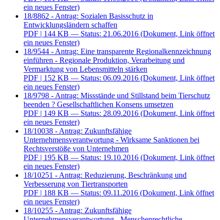
ein neues Fenster)
18/8862 - Antrag: Sozialen Basisschutz in
Entwicklungsländern schaffen
PDF
| 144 KB — Status: 21.06.2016
(Dokument, Link öffnet
ein neues Fenster)
18/9544 - Antrag: Eine transparente Regionalkennzeichnung
einführen - Regionale Produktion, Verarbeitung und
Vermarktung von Lebensmitteln stärken
PDF
| 152 KB — Status: 06.09.2016
(Dokument, Link öffnet
ein neues Fenster)
18/9798 - Antrag: Missstände und Stillstand beim Tierschutz
beenden ? Gesellschaftlichen Konsens umsetzen
PDF
| 149 KB — Status: 28.09.2016
(Dokument, Link öffnet
ein neues Fenster)
18/10038 - Antrag: Zukunftsfähige
Unternehmensverantwortung - Wirksame Sanktionen bei
Rechtsverstöße von Unternehmen
PDF
| 195 KB — Status: 19.10.2016
(Dokument, Link öffnet
ein neues Fenster)
18/10251 - Antrag: Reduzierung, Beschränkung und
Verbesserung von Tiertransporten
PDF
| 188 KB — Status: 09.11.2016
(Dokument, Link öffnet
ein neues Fenster)
18/10255 - Antrag: Zukunftsfähige
Unternehmensverantwortung - Menschenrechtliche