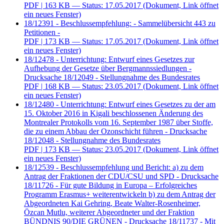
PDF
| 163 KB — Status: 17.05.2017
(Dokument, Link öffnet
ein neues Fenster)
18/12391 - Beschlussempfehlung: - Sammelübersicht 443 zu
Petitionen -
PDF
| 173 KB — Status: 17.05.2017
(Dokument, Link öffnet
ein neues Fenster)
18/12478 - Unterrichtung: Entwurf eines Gesetzes zur
Aufhebung der Gesetze über Bergmannssiedlungen -
Drucksache 18/12049 - Stellungnahme des Bundesrates
PDF
| 168 KB — Status: 23.05.2017
(Dokument, Link öffnet
ein neues Fenster)
18/12480 - Unterrichtung: Entwurf eines Gesetzes zu der am
15. Oktober 2016 in Kigali beschlossenen Änderung des
Montrealer Protokolls vom 16. September 1987 über Stoffe,
die zu einem Abbau der Ozonschicht führen - Drucksache
18/12048 - Stellungnahme des Bundesrates
PDF
| 173 KB — Status: 23.05.2017
(Dokument, Link öffnet
ein neues Fenster)
18/12539 - Beschlussempfehlung und Bericht: a) zu dem
Antrag der Fraktionen der CDU/CSU und SPD - Drucksache
18/11726 - Für gute Bildung in Europa – Erfolgreiches
Programm Erasmus+ weiterentwickeln b) zu dem Antrag der
Abgeordneten Kai Gehring, Beate Walter-Rosenheimer,
Özcan Mutlu, weiterer Abgeordneter und der Fraktion
BÜNDNIS 90/DIE GRÜNEN - Drucksache 18/11737 - Mit