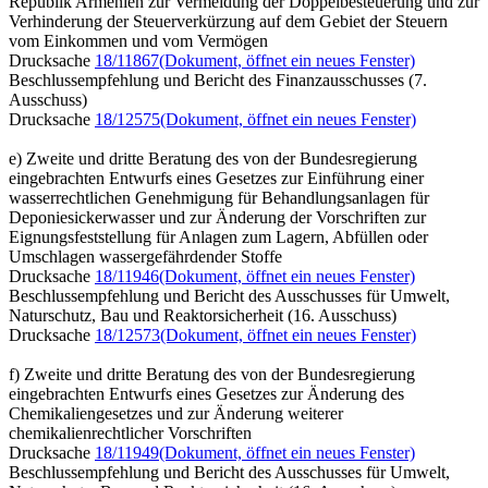
Republik Armenien zur Vermeidung der Doppelbesteuerung und zur
Verhinderung der Steuerverkürzung auf dem Gebiet der Steuern
vom Einkommen und vom Vermögen
Drucksache
18/11867
(Dokument, öffnet ein neues Fenster)
Beschlussempfehlung und Bericht des Finanzausschusses (7.
Ausschuss)
Drucksache
18/12575
(Dokument, öffnet ein neues Fenster)
e) Zweite und dritte Beratung des von der Bundesregierung
eingebrachten Entwurfs eines Gesetzes zur Einführung einer
wasserrechtlichen Genehmigung für Behandlungsanlagen für
Deponiesickerwasser und zur Änderung der Vorschriften zur
Eignungsfeststellung für Anlagen zum Lagern, Abfüllen oder
Umschlagen wassergefährdender Stoffe
Drucksache
18/11946
(Dokument, öffnet ein neues Fenster)
Beschlussempfehlung und Bericht des Ausschusses für Umwelt,
Naturschutz, Bau und Reaktorsicherheit (16. Ausschuss)
Drucksache
18/12573
(Dokument, öffnet ein neues Fenster)
f) Zweite und dritte Beratung des von der Bundesregierung
eingebrachten Entwurfs eines Gesetzes zur Änderung des
Chemikaliengesetzes und zur Änderung weiterer
chemikalienrechtlicher Vorschriften
Drucksache
18/11949
(Dokument, öffnet ein neues Fenster)
Beschlussempfehlung und Bericht des Ausschusses für Umwelt,