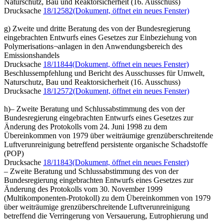
Naturschutz, Bau und Reaktorsicherheit (16. Ausschuss)
Drucksache
18/12582
(Dokument, öffnet ein neues Fenster)
g) Zweite und dritte Beratung des von der Bundesregierung
eingebrachten Entwurfs eines Gesetzes zur Einbeziehung von
Polymerisations¬anlagen in den Anwendungsbereich des
Emissionshandels
Drucksache
18/11844
(Dokument, öffnet ein neues Fenster)
Beschlussempfehlung und Bericht des Ausschusses für Umwelt,
Naturschutz, Bau und Reaktorsicherheit (16. Ausschuss)
Drucksache
18/12572
(Dokument, öffnet ein neues Fenster)
h)– Zweite Beratung und Schlussabstimmung des von der
Bundesregierung eingebrachten Entwurfs eines Gesetzes zur
Änderung des Protokolls vom 24. Juni 1998 zu dem
Übereinkommen von 1979 über weiträumige grenzüberschreitende
Luftverunreinigung betreffend persistente organische Schadstoffe
(POP)
Drucksache
18/11843
(Dokument, öffnet ein neues Fenster)
– Zweite Beratung und Schlussabstimmung des von der
Bundesregierung eingebrachten Entwurfs eines Gesetzes zur
Änderung des Protokolls vom 30. November 1999
(Multikomponenten-Protokoll) zu dem Übereinkommen von 1979
über weiträumige grenzüberschreitende Luftverunreinigung
betreffend die Verringerung von Versauerung, Eutrophierung und