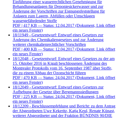
Einführung einer wasserrechtlichen Genehmigung für
Behandlungsanlagen für Deponiesickerwasser und zur
Änderung der Vorschriften zur Eignungsfeststellung für
Anlagen zum Lagern, Abfüllen oder Umschlagen
wassergefährdender Stoffe
PDF
| 417 KB — Status: 12.04.2017
(Dokument, Link öffnet
ein neues Fenster)
18/11949 - Gesetzentwurf: Entwurf eines Gesetzes zur
Änderung des Chemikaliengesetzes und zur Änderung
weiterer chemikalienrechtlicher Vorschriften
PDF
| 400 KB — Status: 12.04.2017
(Dokument, Link öffnet
ein neues Fenster)
18/12048 - Gesetzentwurf: Entwurf eines Gesetzes zu der am
15. Oktober 2016 in Kigali beschlossenen Änderung des
Montrealer Protokolls vom 16. September 1987 über Stoffe,
die zu einem Abbau der Ozonschicht führen
PDF
| 470 KB — Status: 24.04.2017
(Dokument, Link öffnet
ein neues Fenster)
18/12049 - Gesetzentwurf: Entwurf eines Gesetzes zur
Aufhebung der Gesetze über Bergmannssiedlungen
PDF
| 225 KB — Status: 24.04.2017
(Dokument, Link öffnet
ein neues Fenster)
18/12209 - Beschlussempfehlung und Bericht: zu dem Antrag
der Abgeordneten Uwe Kekeritz, Katja Keul, Renate Künast,
weiterer Abgeordneter und der Fraktion BÜNDNIS 90/DIE