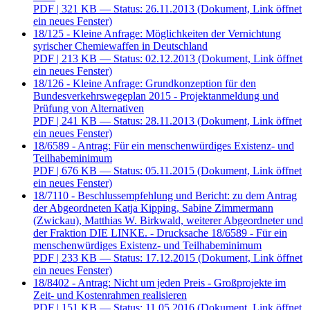
PDF
| 321 KB — Status: 26.11.2013
(Dokument, Link öffnet
ein neues Fenster)
18/125 - Kleine Anfrage: Möglichkeiten der Vernichtung
syrischer Chemiewaffen in Deutschland
PDF
| 213 KB — Status: 02.12.2013
(Dokument, Link öffnet
ein neues Fenster)
18/126 - Kleine Anfrage: Grundkonzeption für den
Bundesverkehrswegeplan 2015 - Projektanmeldung und
Prüfung von Alternativen
PDF
| 241 KB — Status: 28.11.2013
(Dokument, Link öffnet
ein neues Fenster)
18/6589 - Antrag: Für ein menschenwürdiges Existenz- und
Teilhabeminimum
PDF
| 676 KB — Status: 05.11.2015
(Dokument, Link öffnet
ein neues Fenster)
18/7110 - Beschlussempfehlung und Bericht: zu dem Antrag
der Abgeordneten Katja Kipping, Sabine Zimmermann
(Zwickau), Matthias W. Birkwald, weiterer Abgeordneter und
der Fraktion DIE LINKE. - Drucksache 18/6589 - Für ein
menschenwürdiges Existenz- und Teilhabeminimum
PDF
| 233 KB — Status: 17.12.2015
(Dokument, Link öffnet
ein neues Fenster)
18/8402 - Antrag: Nicht um jeden Preis - Großprojekte im
Zeit- und Kostenrahmen realisieren
PDF
| 151 KB — Status: 11.05.2016
(Dokument, Link öffnet