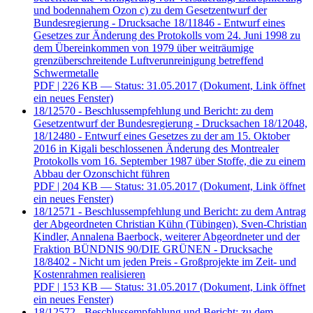
und bodennahem Ozon c) zu dem Gesetzentwurf der
Bundesregierung - Drucksache 18/11846 - Entwurf eines
Gesetzes zur Änderung des Protokolls vom 24. Juni 1998 zu
dem Übereinkommen von 1979 über weiträumige
grenzüberschreitende Luftverunreinigung betreffend
Schwermetalle
PDF
| 226 KB — Status: 31.05.2017
(Dokument, Link öffnet
ein neues Fenster)
18/12570 - Beschlussempfehlung und Bericht: zu dem
Gesetzentwurf der Bundesregierung - Drucksachen 18/12048,
18/12480 - Entwurf eines Gesetzes zu der am 15. Oktober
2016 in Kigali beschlossenen Änderung des Montrealer
Protokolls vom 16. September 1987 über Stoffe, die zu einem
Abbau der Ozonschicht führen
PDF
| 204 KB — Status: 31.05.2017
(Dokument, Link öffnet
ein neues Fenster)
18/12571 - Beschlussempfehlung und Bericht: zu dem Antrag
der Abgeordneten Christian Kühn (Tübingen), Sven-Christian
Kindler, Annalena Baerbock, weiterer Abgeordneter und der
Fraktion BÜNDNIS 90/DIE GRÜNEN - Drucksache
18/8402 - Nicht um jeden Preis - Großprojekte im Zeit- und
Kostenrahmen realisieren
PDF
| 153 KB — Status: 31.05.2017
(Dokument, Link öffnet
ein neues Fenster)
18/12572 - Beschlussempfehlung und Bericht: zu dem