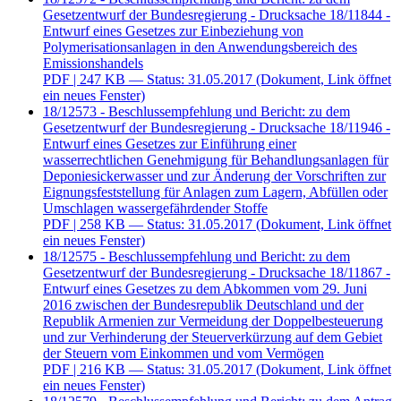
Gesetzentwurf der Bundesregierung - Drucksache 18/11844 -
Entwurf eines Gesetzes zur Einbeziehung von
Polymerisationsanlagen in den Anwendungsbereich des
Emissionshandels
PDF
| 247 KB — Status: 31.05.2017
(Dokument, Link öffnet
ein neues Fenster)
18/12573 - Beschlussempfehlung und Bericht: zu dem
Gesetzentwurf der Bundesregierung - Drucksache 18/11946 -
Entwurf eines Gesetzes zur Einführung einer
wasserrechtlichen Genehmigung für Behandlungsanlagen für
Deponiesickerwasser und zur Änderung der Vorschriften zur
Eignungsfeststellung für Anlagen zum Lagern, Abfüllen oder
Umschlagen wassergefährdender Stoffe
PDF
| 258 KB — Status: 31.05.2017
(Dokument, Link öffnet
ein neues Fenster)
18/12575 - Beschlussempfehlung und Bericht: zu dem
Gesetzentwurf der Bundesregierung - Drucksache 18/11867 -
Entwurf eines Gesetzes zu dem Abkommen vom 29. Juni
2016 zwischen der Bundesrepublik Deutschland und der
Republik Armenien zur Vermeidung der Doppelbesteuerung
und zur Verhinderung der Steuerverkürzung auf dem Gebiet
der Steuern vom Einkommen und vom Vermögen
PDF
| 216 KB — Status: 31.05.2017
(Dokument, Link öffnet
ein neues Fenster)