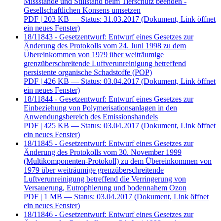
Missstände und Stillstand beim Tierschutz beenden -
Gesellschaftlichen Konsens umsetzen
PDF
| 203 KB — Status: 31.03.2017
(Dokument, Link öffnet
ein neues Fenster)
18/11843 - Gesetzentwurf: Entwurf eines Gesetzes zur
Änderung des Protokolls vom 24. Juni 1998 zu dem
Übereinkommen von 1979 über weiträumige
grenzüberschreitende Luftverunreinigung betreffend
persistente organische Schadstoffe (POP)
PDF
| 426 KB — Status: 03.04.2017
(Dokument, Link öffnet
ein neues Fenster)
18/11844 - Gesetzentwurf: Entwurf eines Gesetzes zur
Einbeziehung von Polymerisationsanlagen in den
Anwendungsbereich des Emissionshandels
PDF
| 425 KB — Status: 03.04.2017
(Dokument, Link öffnet
ein neues Fenster)
18/11845 - Gesetzentwurf: Entwurf eines Gesetzes zur
Änderung des Protokolls vom 30. November 1999
(Multikomponenten-Protokoll) zu dem Übereinkommen von
1979 über weiträumige grenzüberschreitende
Luftverunreinigung betreffend die Verringerung von
Versauerung, Eutrophierung und bodennahem Ozon
PDF
| 1 MB — Status: 03.04.2017
(Dokument, Link öffnet
ein neues Fenster)
18/11846 - Gesetzentwurf: Entwurf eines Gesetzes zur