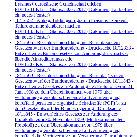
Erasmus+ europäische Gemeinschaft erleben
PDF
| 231 KB — Status: 30.05.2017
(Dokument, Link öffnet
ein neues Fenster)
18/12552 - Antrag: Bildungsprogramm Erasmus+ stärken -
Teilprogramme sichtbarer machen
PDF
| 133 KB — Status: 30.05.2017
(Dokument, Link öffnet
ein neues Fenster)
18/12566 - Beschlussempfehlung und Bericht: zu dem
Gesetzentwurf der Bundesregierung - Drucksache 18/12333 -
Entwurf eines Ersten Gesetzes zur Änderung des Gesetzes
über die Akkreditierungsstelle
PDF
| 207 KB — Status: 31.05.2017
(Dokument, Link öffnet
ein neues Fenster)
18/12569 - Beschlussempfehlung und Bericht: a) zu dem
Gesetzentwurf der Bundesregierung - Drucksache 18/11843 -
Entwurf eines Gesetzes zur Änderung des Protokolls vom 24.
Juni 1998 zu dem Übereinkommen von 1979 über
weiträumige grenzüberschreitende Luftverunreinigung
betreffend persistente organische Schadstoffe (POP) b) zu
dem Gesetzentwurf der Bundesregierung - Drucksache
18/11845 - Entwurf eines Gesetzes zur Änderung des
Protokolls vom 30. November 1999 (Multikomponenten-
Protokoll) zu dem Übereinkommen von 1979 über
weiträumige grenzüberschreitende Luftverunreinigung
betreffend die Verringerung von Versauerung, Eutrophierung