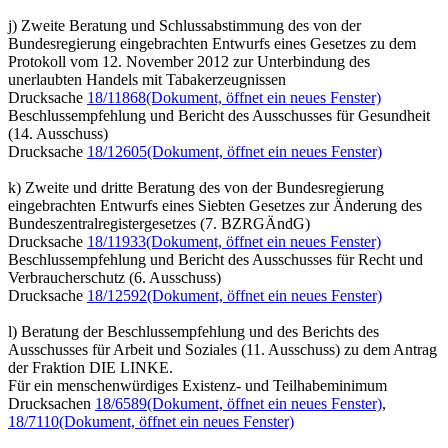
j) Zweite Beratung und Schlussabstimmung des von der
Bundesregierung eingebrachten Entwurfs eines Gesetzes zu dem
Protokoll vom 12. November 2012 zur Unterbindung des
unerlaubten Handels mit Tabakerzeugnissen
Drucksache
18/11868
(Dokument, öffnet ein neues Fenster)
Beschlussempfehlung und Bericht des Ausschusses für Gesundheit
(14. Ausschuss)
Drucksache
18/12605
(Dokument, öffnet ein neues Fenster)
k) Zweite und dritte Beratung des von der Bundesregierung
eingebrachten Entwurfs eines Siebten Gesetzes zur Änderung des
Bundeszentralregistergesetzes (7. BZRGÄndG)
Drucksache
18/11933
(Dokument, öffnet ein neues Fenster)
Beschlussempfehlung und Bericht des Ausschusses für Recht und
Verbraucherschutz (6. Ausschuss)
Drucksache
18/12592
(Dokument, öffnet ein neues Fenster)
l) Beratung der Beschlussempfehlung und des Berichts des
Ausschusses für Arbeit und Soziales (11. Ausschuss) zu dem Antrag
der Fraktion DIE LINKE.
Für ein menschenwürdiges Existenz- und Teilhabeminimum
Drucksachen
18/6589
(Dokument, öffnet ein neues Fenster)
,
18/7110
(Dokument, öffnet ein neues Fenster)