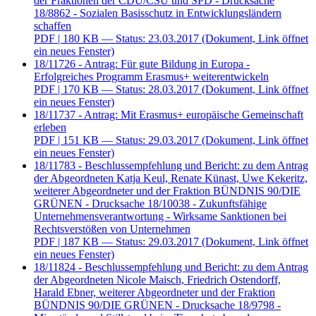
der Fraktionen der CDU/CSU und SPD - Drucksache
18/8862 - Sozialen Basisschutz in Entwicklungsländern
schaffen
PDF
| 180 KB — Status: 23.03.2017
(Dokument, Link öffnet
ein neues Fenster)
18/11726 - Antrag: Für gute Bildung in Europa -
Erfolgreiches Programm Erasmus+ weiterentwickeln
PDF
| 170 KB — Status: 28.03.2017
(Dokument, Link öffnet
ein neues Fenster)
18/11737 - Antrag: Mit Erasmus+ europäische Gemeinschaft
erleben
PDF
| 151 KB — Status: 29.03.2017
(Dokument, Link öffnet
ein neues Fenster)
18/11783 - Beschlussempfehlung und Bericht: zu dem Antrag
der Abgeordneten Katja Keul, Renate Künast, Uwe Kekeritz,
weiterer Abgeordneter und der Fraktion BÜNDNIS 90/DIE
GRÜNEN - Drucksache 18/10038 - Zukunftsfähige
Unternehmensverantwortung - Wirksame Sanktionen bei
Rechtsverstößen von Unternehmen
PDF
| 187 KB — Status: 29.03.2017
(Dokument, Link öffnet
ein neues Fenster)
18/11824 - Beschlussempfehlung und Bericht: zu dem Antrag
der Abgeordneten Nicole Maisch, Friedrich Ostendorff,
Harald Ebner, weiterer Abgeordneter und der Fraktion
BÜNDNIS 90/DIE GRÜNEN - Drucksache 18/9798 -