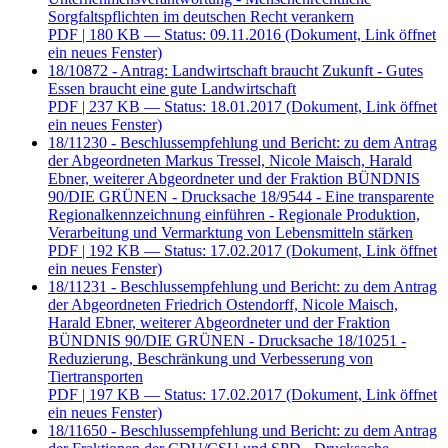
Sorgfaltspflichten im deutschen Recht verankern
PDF
| 180 KB — Status: 09.11.2016
(Dokument, Link öffnet
ein neues Fenster)
18/10872 - Antrag: Landwirtschaft braucht Zukunft - Gutes
Essen braucht eine gute Landwirtschaft
PDF
| 237 KB — Status: 18.01.2017
(Dokument, Link öffnet
ein neues Fenster)
18/11230 - Beschlussempfehlung und Bericht: zu dem Antrag
der Abgeordneten Markus Tressel, Nicole Maisch, Harald
Ebner, weiterer Abgeordneter und der Fraktion BÜNDNIS
90/DIE GRÜNEN - Drucksache 18/9544 - Eine transparente
Regionalkennzeichnung einführen - Regionale Produktion,
Verarbeitung und Vermarktung von Lebensmitteln stärken
PDF
| 192 KB — Status: 17.02.2017
(Dokument, Link öffnet
ein neues Fenster)
18/11231 - Beschlussempfehlung und Bericht: zu dem Antrag
der Abgeordneten Friedrich Ostendorff, Nicole Maisch,
Harald Ebner, weiterer Abgeordneter und der Fraktion
BÜNDNIS 90/DIE GRÜNEN - Drucksache 18/10251 -
Reduzierung, Beschränkung und Verbesserung von
Tiertransporten
PDF
| 197 KB — Status: 17.02.2017
(Dokument, Link öffnet
ein neues Fenster)
18/11650 - Beschlussempfehlung und Bericht: zu dem Antrag