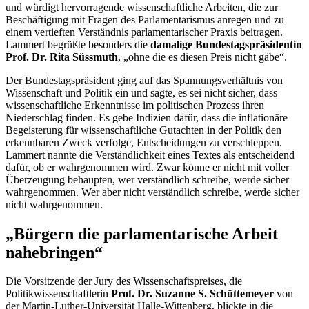
und würdigt hervorragende wissenschaftliche Arbeiten, die zur
Beschäftigung mit Fragen des Parlamentarismus anregen und zu
einem vertieften Verständnis parlamentarischer Praxis beitragen.
Lammert begrüßte besonders die
damalige Bundestagspräsidentin
Prof. Dr. Rita Süssmuth
, „ohne die es diesen Preis nicht gäbe“.
Der Bundestagspräsident ging auf das Spannungsverhältnis von
Wissenschaft und Politik ein und sagte, es sei nicht sicher, dass
wissenschaftliche Erkenntnisse im politischen Prozess ihren
Niederschlag finden. Es gebe Indizien dafür, dass die inflationäre
Begeisterung für wissenschaftliche Gutachten in der Politik den
erkennbaren Zweck verfolge, Entscheidungen zu verschleppen.
Lammert nannte die Verständlichkeit eines Textes als entscheidend
dafür, ob er wahrgenommen wird. Zwar könne er nicht mit voller
Überzeugung behaupten, wer verständlich schreibe, werde sicher
wahrgenommen. Wer aber nicht verständlich schreibe, werde sicher
nicht wahrgenommen.
„Bürgern die parlamentarische Arbeit
nahebringen“
Die Vorsitzende der
Jury
des Wissenschaftspreises, die
Politikwissenschaftlerin
Prof. Dr. Suzanne S. Schüttemeyer
von
der Martin-Luther-Universität Halle-Wittenberg, blickte in die