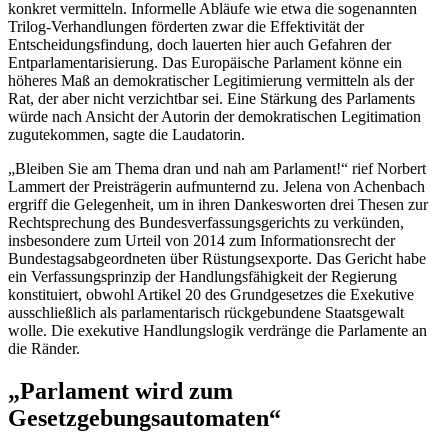
konkret vermitteln. Informelle Abläufe wie etwa die sogenannten
Trilog-Verhandlungen förderten zwar die Effektivität der
Entscheidungsfindung, doch lauerten hier auch Gefahren der
Entparlamentarisierung. Das Europäische Parlament könne ein
höheres Maß an demokratischer Legitimierung vermitteln als der
Rat, der aber nicht verzichtbar sei. Eine Stärkung des Parlaments
würde nach Ansicht der Autorin der demokratischen Legitimation
zugutekommen, sagte die Laudatorin.
„Bleiben Sie am Thema dran und nah am Parlament!“ rief Norbert
Lammert der Preisträgerin aufmunternd zu. Jelena von Achenbach
ergriff die Gelegenheit, um in ihren Dankesworten drei Thesen zur
Rechtsprechung des Bundesverfassungsgerichts zu verkünden,
insbesondere zum Urteil von 2014 zum Informationsrecht der
Bundestagsabgeordneten über Rüstungsexporte. Das Gericht habe
ein Verfassungsprinzip der Handlungsfähigkeit der Regierung
konstituiert, obwohl Artikel 20 des Grundgesetzes die Exekutive
ausschließlich als parlamentarisch rückgebundene Staatsgewalt
wolle. Die exekutive Handlungslogik verdränge die Parlamente an
die Ränder.
„Parlament wird zum
Gesetzgebungsautomaten“