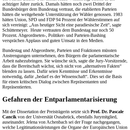
achtziger Jahre zurück. Damals hätten noch zwei Drittel der
Bundesbürger dem Bundestag vertraut, die etablierten Parteien
hätten die weitgehende Unterstützung der Wähler genossen. 1983
hätten Union, SPD und FDP 94 Prozent der Wählerstimmen auf
sich vereinigt: „Aus heutiger Sicht eine paradiesische Zeit“, sagte
Schüttemeyer. Heute vertrauten dem Bundestag nur noch 50
Prozent. Abgeordneten-, Politiker- und Parteien-
Bashing
versprächen Applaus und guten Umsatz in den Medien.
Bundestag und Abgeordnete, Parteien und Fraktionen müssten
Anstrengungen unternehmen, den Bürgern die parlamentarische
Arbeit nahezubringen. Sie wünsche sich, sagte die
Jury
-Vorsitzende,
dass die Bereitschaft wächst, sich nicht von „alternativen Fakten“
blenden zu lassen. Dafür seien Kenntnisse und Erkenntnisse
notwendig, dafür „bedarf es der Wissenschaft“. Dies sei die Basis
für einen kritischen Dialog zwischen Repräsentanten und
Repräsentierten.
Gefahren der Entparlamentarisierung
Mit der Dissertation der Preisträgerin setzte sich
Prof. Dr. Pascale
Cancik
von der Universität Osnabrück, ebenfalls Jurymitglied,
auseinander. Jelena von Achenbach sei der Frage nachgegangen,
welche Legitimationsleistungen die Organe der Europäischen Union