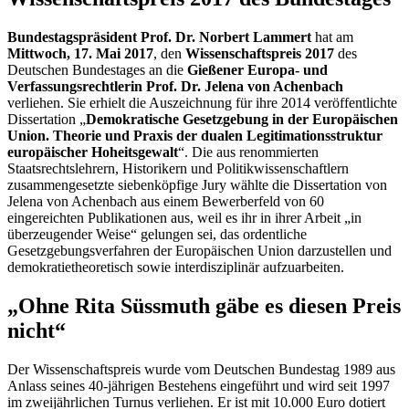
Bundestagspräsident Prof. Dr. Norbert Lammert
hat am
Mittwoch, 17. Mai 2017
, den
Wissenschaftspreis 2017
des
Deutschen Bundestages an die
Gießener Europa- und
Verfassungsrechtlerin Prof. Dr. Jelena von Achenbach
verliehen. Sie erhielt die Auszeichnung für ihre 2014 veröffentlichte
Dissertation „
Demokratische Gesetzgebung in der Europäischen
Union. Theorie und Praxis der dualen Legitimationsstruktur
europäischer Hoheitsgewalt
“. Die aus renommierten
Staatsrechtslehrern, Historikern und Politikwissenschaftlern
zusammengesetzte siebenköpfige
Jury
wählte die Dissertation von
Jelena von Achenbach aus einem Bewerberfeld von 60
eingereichten Publikationen aus, weil es ihr in ihrer Arbeit „in
überzeugender Weise“ gelungen sei, das ordentliche
Gesetzgebungsverfahren der Europäischen Union darzustellen und
demokratietheoretisch sowie interdisziplinär aufzuarbeiten.
„Ohne Rita Süssmuth gäbe es diesen Preis
nicht“
Der Wissenschaftspreis wurde vom Deutschen Bundestag 1989 aus
Anlass seines 40-jährigen Bestehens eingeführt und wird seit 1997
im zweijährlichen Turnus verliehen. Er ist mit 10.000 Euro dotiert