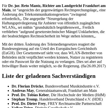
Für
Dr. jur. Reto Mantz, Richter am Landgericht Frankfurt am
Main
, ist “angesichts der gegenwärtigen Rechtsprechungslage„ eine
Änderung des Telekommunikationsgesetzes “zwingend
erforderlich„. Die angepeilte “Neuregelung der
Haftungsprivilegierung für Anbieter von öffentlich zugänglichen
WLANs„ sei mithin “grundsätzlich begrüßenswert„. Freilich
verblieben “aufgrund gesetzestechnischer Mängel Unklarheiten, die
der beabsichtigten Rechtssicherheit im Wege stehen könnten„.
Mit der dritten Änderung des Telemediengesetzes reagiert die
Bundesregierung auf ein Urteil des Europäischen Gerichtshofs
(EuGH). Der Gesetzentwurf sieht vor, dass WLAN-Betreiber von
Behörden nicht verpflichtet werden können, Nutzer zu registrieren
oder ein Passwort für die Nutzung zu verlangen. Dies sei aber auf
freiwilliger Basis weiter möglich, so die Regierung. (fla/26.09.2017)
Liste der geladenen Sachverständigen
Dr. Florian Drücke
, Bundesverband Musikindustrie e.V.
Andreas May
, Generalstaatsanwalt, Frankfurt am Main
Prof. Dr. Tobias Keber
, Die Hochschule der Medien (HdM)
Stephan Tromp
, Handelsverband Deutschland e.V. (HDE)
Prof. Dr. Dieter Frey
, FREY Rechtsanwälte Partnerschaft
Volker Tripp
, Digitale Gesellschaft e.V.