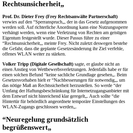
Rechtsunsicherheit„
Prof. Dr. Dieter Frey (Frey Rechtsanwälte Partnerschaft)
verwies auf den “Sperranspruch„, der in das Gesetz aufgenommen
werden soll. Auf richterliche Anordnung kann eine Nutzungssperre
verhängt werden, wenn eine Verletzung von Rechten am geistigen
Eigentum festgestellt wurde. Dieser Passus führe zu einer
“Rechtsunsicherheit„, meinte Frey. Nicht zuletzt deswegen bestehe
die Gefahr, dass die geplante Gesetzesänderung ihr Ziel verfehle,
offenes WLAN weiter zu stärken.
Volker Tripp (Digitale Gesellschaft)
sagte, er glaube nicht an
einen Anstieg von Wettbewerbsverletzungen. Jedenfalls habe er für
einen solchen Befund “keine sachliche Grundlage gesehen„. Beim
Gesetzesvorhaben hielt er “Nachbesserungen für notwendig„, um
das nötige Maß an Rechtssicherheit herzustellen. So werde “der
Umfang der Haftungsbeschränkung für Internetzugangsanbieter mit
dem Entwurf nicht hinreichend klar geregelt„. Auch sollte “die
Hintertür für behördlich angeordnete temporäre Einstellungen des
WLAN-Zugangs geschlossen werden„.
“Neuregelung grundsätzlich
begrüßenswert„