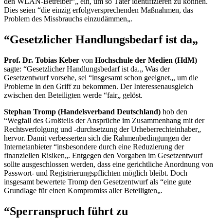
den WLAN-Betreiber“„ ein, um so Täter identifizieren zu können.
Dies seien “die einzig erfolgversprechenden Maßnahmen, das
Problem des Missbrauchs einzudämmen„.
“Gesetzlicher Handlungsbedarf ist da„
Prof. Dr. Tobias Keber
von
Hochschule der Medien (HdM)
sagte: “Gesetzlicher Handlungsbedarf ist da.„ Was der
Gesetzentwurf vorsehe, sei “insgesamt schon geeignet„, um die
Probleme in den Griff zu bekommen. Der Interessenausgleich
zwischen den Beteiligten werde “fair„ gelöst.
Stephan Tromp (Handelsverband Deutschland)
hob den
“Wegfall des Großteils der Ansprüche im Zusammenhang mit der
Rechtsverfolgung und -durchsetzung der Urheberrechteinhaber„
hervor. Damit verbesserten sich die Rahmenbedingungen der
Internetanbieter “insbesondere durch eine Reduzierung der
finanziellen Risiken„. Entgegen den Vorgaben im Gesetzentwurf
sollte ausgeschlossen werden, dass eine gerichtliche Anordnung von
Passwort- und Registrierungspflichten möglich bleibt. Doch
insgesamt bewertete Tromp den Gesetzentwurf als “eine gute
Grundlage für einen Kompromiss aller Beteiligten„.
“Sperranspruch führt zu