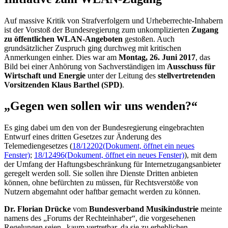
Auf massive Kritik von Strafverfolgern und Urheberrechte-Inhabern
ist der Vorstoß der Bundesregierung zum unkomplizierten
Zugang
zu öffentlichen WLAN-Angeboten
gestoßen. Auch
grundsätzlicher Zuspruch ging durchweg mit kritischen
Anmerkungen einher. Dies war am
Montag, 26. Juni 2017
, das
Bild bei einer Anhörung von Sachverständigen im
Ausschuss für
Wirtschaft und Energie
unter der Leitung des
stellvertretenden
Vorsitzenden Klaus Barthel (SPD)
.
„Gegen wen sollen wir uns wenden?“
Es ging dabei um den von der Bundesregierung eingebrachten
Entwurf eines dritten Gesetzes zur Änderung des
Telemediengesetzes (
18/12202
(Dokument, öffnet ein neues
Fenster)
;
18/12496
(Dokument, öffnet ein neues Fenster)
), mit dem
der Umfang der Haftungsbeschränkung für Internetzugangsanbieter
geregelt werden soll. Sie sollen ihre Dienste Dritten anbieten
können, ohne befürchten zu müssen, für Rechtsverstöße von
Nutzern abgemahnt oder haftbar gemacht werden zu können.
Dr. Florian Drücke
vom
Bundesverband Musikindustrie
meinte
namens des „Forums der Rechteinhaber“, die vorgesehenen
Regelungen seien „kaum vertretbar, da sie zu erheblichen