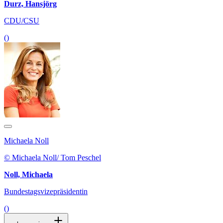
Durz, Hansjörg
CDU/CSU
()
Michaela Noll
© Michaela Noll/ Tom Peschel
Noll, Michaela
Bundestagsvizepräsidentin
()