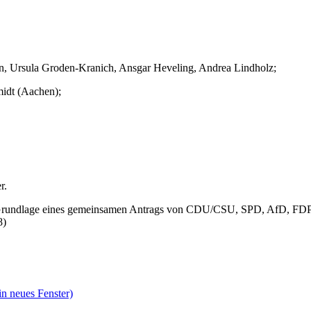
nn, Ursula Groden-Kranich, Ansgar Heveling, Andrea Lindholz;
idt (Aachen);
r.
uf Grundlage eines gemeinsamen Antrags von CDU/CSU, SPD, AfD, FDP
8)
in neues Fenster)