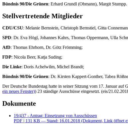
Bündnis 90/Die Grünen
: Erhard Grundl (Obmann), Margit Stumpp.
Stellvertretende Mitglieder
CDU/CSU
: Melanie Bernstein, Christoph Bernstiel, Gitta Connema
SPD
: Dr. Eva Högl, Johannes Kahrs, Thomas Oppermann, Ulla Schm
AfD
: Thomas Ehrhorn, Dr. Götz Frömming;
FDP
: Nicola Beer, Katja Suding;
Die Linke
: Doris Achelwilm, Michel Brandt;
Bündnis 90/Die Grünen
: Dr. Kirsten Kappert-Gonther, Tabea Rößne
Der Deutsche Bundestag hatte in seiner Sitzung vom 17. Januar a
ein neues Fenster)
) 23 ständige Ausschüsse eingesetzt. (eis/21.02.201
Dokumente
19/437 - Antrag: Einsetzung von Ausschüssen
PDF
| 131 KB — Stand: 16.01.2018
(Dokument, Link öffnet e