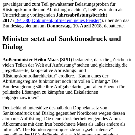
gewaltiger und zum Teil gewaltsamer Belastungsproben für
Rüstungskontrolle und Abrüstung machten“, heißt es in dem als
Unterrichtung vorliegenden
Jahresabrüstungsbericht
2017
(
19/1380
(Dokument, öffnet ein neues Fenster)
), über den das
Bundestagsplenum am
Donnerstag, 19. April 2018
, debattierte.
Minister setzt auf Sanktionsdruck und
Dialog
Außenminister Heiko Maas (SPD)
bedauerte, dass die „Zeichen in
vielen Teilen der Welt auf Aufrüstung“ stehen und gleichzeitig die
„regelbasierte, kooperative Abrüstungs- und
Rüstungskontrollarchitektur“ erodiere. „Kaum eines der
Abrüstungsregime funktioniert noch im vollen Umfang.“ Die
Bundesregierung sähe ihre Aufgabe darin, „auf allen Ebenen für
politische Lösungen zu kämpfen und Eskalationen
entgegenzuwirken“.
Deutschland unterstütze deshalb den Doppelansatz von
Sanktionsdruck und Dialog gegenüber Nordkorea wegen dessen
atomarer Aufrüstung. Die neue Unsicherheit wegen des Atom-
Abkommens mit dem Iran bezeichnete Maas als „alles andere als
hilfreich“. Die Bundesregierung setzte sich „sehr intensiv“
gegenüber der USA dafür ein, dieses Abkommen zu erhalten.