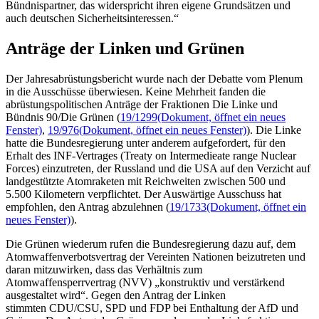
Bündnispartner, das widerspricht ihren eigene Grundsätzen und
auch deutschen Sicherheitsinteressen.“
Anträge der Linken und Grünen
Der Jahresabrüstungsbericht wurde nach der Debatte vom Plenum
in die Ausschüsse überwiesen. Keine Mehrheit fanden die
abrüstungspolitischen Anträge der Fraktionen Die Linke und
Bündnis 90/Die Grünen (
19/1299
(Dokument, öffnet ein neues
Fenster)
,
19/976
(Dokument, öffnet ein neues Fenster)
). Die Linke
hatte die Bundesregierung unter anderem aufgefordert, für den
Erhalt des
INF
-Vertrages (
Treaty on Intermedieate range Nuclear
Forces
) einzutreten, der Russland und die USA auf den Verzicht auf
landgestützte Atomraketen mit Reichweiten zwischen 500 und
5.500 Kilometern verpflichtet. Der Auswärtige Ausschuss hat
empfohlen, den Antrag abzulehnen (
19/1733
(Dokument, öffnet ein
neues Fenster)
).
Die Grünen wiederum rufen die Bundesregierung dazu auf, dem
Atomwaffenverbotsvertrag der Vereinten Nationen beizutreten und
daran mitzuwirken, dass das Verhältnis zum
Atomwaffensperrvertrag (NVV) „konstruktiv und verstärkend
ausgestaltet wird“. Gegen den Antrag der Linken
stimmten CDU/CSU, SPD und FDP bei Enthaltung der AfD und