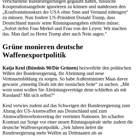
verschiedene Bundesregierungen geglaubt hätten, russische
Kooperationsangebote ignorieren zu können und stattdessen den
„Konfrontationskurs der USA ohne Sinn und Verstand mittragen“
zu müssen. Nun fordere US-Präsident
Donald Trump
, dass
Deutschland massiv seine Rüstungsausgaben erhöhen müsse.
„Sofort riefen Frau Merkel und Frau von der Leyen: Wir machen
das. Man darf zu Herrn
Trump
aber auch Nein sagen.“
Grüne monieren deutsche
Waffenexportpolitik
Katja Keul (Bündnis 90/Die Grünen)
bezweifelte den politischen
Willen der Bundesregierung, für Abrüstung und neue
Vertrauensbildung zu sorgen. So habe Außenminister Maas davor
gewarnt „einseitig
Deals
mit der russischen Seite“ zu suchen. „Mit
wem sonst wollen Sie Abrüstungsverträge denn schließen als mit
Russland? Mit sich selbst?“
Keul verwies zudem auf das Schweigen der Bundesregierung zum
Abzug der US-Atomwaffen aus Deutschland und zum
Atomwaffenverbotsvertrag der vereinten Nationen. Im scharfen
Kontrast zur Sorge vor einer neuen Rüstungsspirale stehe zudem die
deutsche Waffenexportpolitik. „Seit Jahren liefert die
Bundesregierung mehr Waffen an Drittstaaten als an