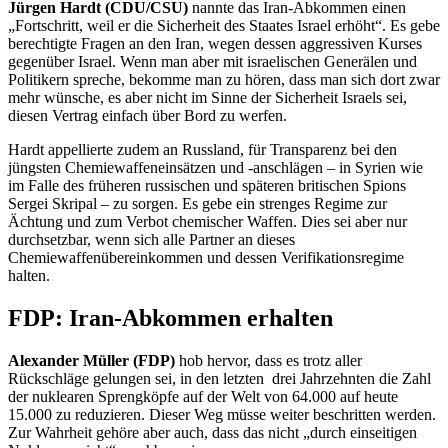
Jürgen Hardt (CDU/CSU)
nannte das Iran-Abkommen einen
„Fortschritt, weil er die Sicherheit des Staates Israel erhöht“. Es gebe
berechtigte Fragen an den Iran, wegen dessen aggressiven Kurses
gegenüber Israel. Wenn man aber mit israelischen Generälen und
Politikern spreche, bekomme man zu hören, dass man sich dort zwar
mehr wünsche, es aber nicht im Sinne der Sicherheit Israels sei,
diesen Vertrag einfach über Bord zu werfen.
Hardt appellierte zudem an Russland, für Transparenz bei den
jüngsten Chemiewaffeneinsätzen und -anschlägen – in Syrien wie
im Falle des früheren russischen und späteren britischen Spions
Sergei Skripal – zu sorgen. Es gebe ein strenges Regime zur
Ächtung und zum Verbot chemischer Waffen. Dies sei aber nur
durchsetzbar, wenn sich alle Partner an dieses
Chemiewaffenübereinkommen und dessen Verifikationsregime
halten.
FDP: Iran-Abkommen erhalten
Alexander Müller (FDP)
hob hervor, dass es trotz aller
Rückschläge gelungen sei, in den letzten drei Jahrzehnten die Zahl
der nuklearen Sprengköpfe auf der Welt von 64.000 auf heute
15.000 zu reduzieren. Dieser Weg müsse weiter beschritten werden.
Zur Wahrheit gehöre aber auch, dass das nicht „durch einseitigen