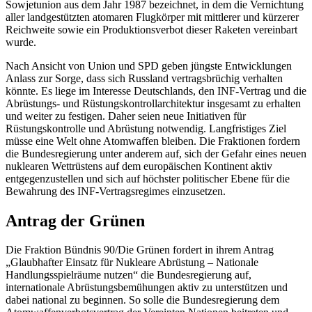
Sowjetunion aus dem Jahr 1987 bezeichnet, in dem die Vernichtung
aller landgestützten atomaren Flugkörper mit mittlerer und kürzerer
Reichweite sowie ein Produktionsverbot dieser Raketen vereinbart
wurde.
Nach Ansicht von Union und SPD geben jüngste Entwicklungen
Anlass zur Sorge, dass sich Russland vertragsbrüchig verhalten
könnte. Es liege im Interesse Deutschlands, den INF-Vertrag und die
Abrüstungs- und Rüstungskontrollarchitektur insgesamt zu erhalten
und weiter zu festigen. Daher seien neue Initiativen für
Rüstungskontrolle und Abrüstung notwendig. Langfristiges Ziel
müsse eine Welt ohne Atomwaffen bleiben. Die Fraktionen fordern
die Bundesregierung unter anderem auf, sich der Gefahr eines neuen
nuklearen Wettrüstens auf dem europäischen Kontinent aktiv
entgegenzustellen und sich auf höchster politischer Ebene für die
Bewahrung des INF-Vertragsregimes einzusetzen.
Antrag der Grünen
Die Fraktion Bündnis 90/Die Grünen fordert in ihrem Antrag
„Glaubhafter Einsatz für Nukleare Abrüstung – Nationale
Handlungsspielräume nutzen“ die Bundesregierung auf,
internationale Abrüstungsbemühungen aktiv zu unterstützen und
dabei national zu beginnen. So solle die Bundesregierung dem