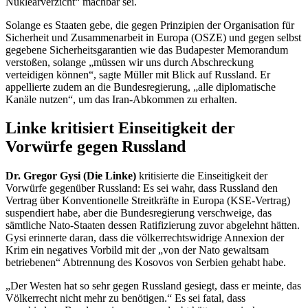
Nuklearverzicht“ machbar sei.
Solange es Staaten gebe, die gegen Prinzipien der Organisation für
Sicherheit und Zusammenarbeit in Europa (OSZE) und gegen selbst
gegebene Sicherheitsgarantien wie das Budapester Memorandum
verstoßen, solange „müssen wir uns durch Abschreckung
verteidigen können“, sagte Müller mit Blick auf Russland. Er
appellierte zudem an die Bundesregierung, „alle diplomatische
Kanäle nutzen“, um das Iran-Abkommen zu erhalten.
Linke kritisiert Einseitigkeit der
Vorwürfe gegen Russland
Dr. Gregor Gysi (Die Linke)
kritisierte die Einseitigkeit der
Vorwürfe gegenüber Russland: Es sei wahr, dass Russland den
Vertrag über Konventionelle Streitkräfte in Europa (KSE-Vertrag)
suspendiert habe, aber die Bundesregierung verschweige, das
sämtliche Nato-Staaten dessen Ratifizierung zuvor abgelehnt hätten.
Gysi erinnerte daran, dass die völkerrechtswidrige Annexion der
Krim ein negatives Vorbild mit der „von der Nato gewaltsam
betriebenen“ Abtrennung des Kosovos von Serbien gehabt habe.
„Der Westen hat so sehr gegen Russland gesiegt, dass er meinte, das
Völkerrecht nicht mehr zu benötigen.“ Es sei fatal, dass