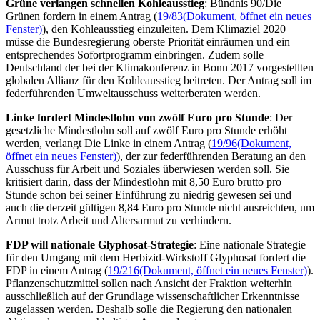
Grüne verlangen schnellen Kohleausstieg
: Bündnis 90/Die
Grünen fordern in einem Antrag (
19/83
(Dokument, öffnet ein neues
Fenster)
), den Kohleausstieg einzuleiten. Dem Klimaziel 2020
müsse die Bundesregierung oberste Priorität einräumen und ein
entsprechendes Sofortprogramm einbringen. Zudem solle
Deutschland der bei der Klimakonferenz in Bonn 2017 vorgestellten
globalen Allianz für den Kohleausstieg beitreten. Der Antrag soll im
federführenden Umweltausschuss weiterberaten werden.
Linke fordert Mindestlohn von zwölf Euro pro Stunde
: Der
gesetzliche Mindestlohn soll auf zwölf Euro pro Stunde erhöht
werden, verlangt Die Linke in einem Antrag (
19/96
(Dokument,
öffnet ein neues Fenster)
), der zur federführenden Beratung an den
Ausschuss für Arbeit und Soziales überwiesen werden soll. Sie
kritisiert darin, dass der Mindestlohn mit 8,50 Euro brutto pro
Stunde schon bei seiner Einführung zu niedrig gewesen sei und
auch die derzeit gültigen 8,84 Euro pro Stunde nicht ausreichten, um
Armut trotz Arbeit und Altersarmut zu verhindern.
FDP will nationale Glyphosat-Strategie
: Eine nationale Strategie
für den Umgang mit dem Herbizid-Wirkstoff Glyphosat fordert die
FDP in einem Antrag (
19/216
(Dokument, öffnet ein neues Fenster)
).
Pflanzenschutzmittel sollen nach Ansicht der Fraktion weiterhin
ausschließlich auf der Grundlage wissenschaftlicher Erkenntnisse
zugelassen werden. Deshalb solle die Regierung den nationalen