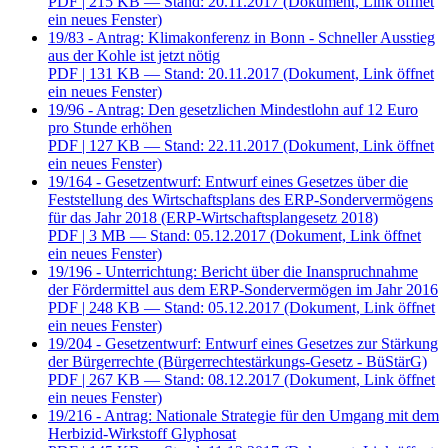
PDF
| 215 KB — Stand: 20.11.2017
(Dokument, Link öffnet
ein neues Fenster)
19/83 - Antrag: Klimakonferenz in Bonn - Schneller Ausstieg
aus der Kohle ist jetzt nötig
PDF
| 131 KB — Stand: 20.11.2017
(Dokument, Link öffnet
ein neues Fenster)
19/96 - Antrag: Den gesetzlichen Mindestlohn auf 12 Euro
pro Stunde erhöhen
PDF
| 127 KB — Stand: 22.11.2017
(Dokument, Link öffnet
ein neues Fenster)
19/164 - Gesetzentwurf: Entwurf eines Gesetzes über die
Feststellung des Wirtschaftsplans des ERP-Sondervermögens
für das Jahr 2018 (ERP-Wirtschaftsplangesetz 2018)
PDF
| 3 MB — Stand: 05.12.2017
(Dokument, Link öffnet
ein neues Fenster)
19/196 - Unterrichtung: Bericht über die Inanspruchnahme
der Fördermittel aus dem ERP-Sondervermögen im Jahr 2016
PDF
| 248 KB — Stand: 05.12.2017
(Dokument, Link öffnet
ein neues Fenster)
19/204 - Gesetzentwurf: Entwurf eines Gesetzes zur Stärkung
der Bürgerrechte (Bürgerrechtestärkungs-Gesetz - BüStärG)
PDF
| 267 KB — Stand: 08.12.2017
(Dokument, Link öffnet
ein neues Fenster)
19/216 - Antrag: Nationale Strategie für den Umgang mit dem
Herbizid-Wirkstoff Glyphosat