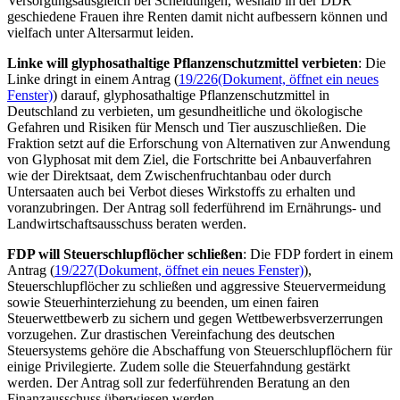
Versorgungsausgleich bei Scheidungen, weshalb in der DDR
geschiedene Frauen ihre Renten damit nicht aufbessern können und
vielfach unter Altersarmut leiden.
Linke will glyphosathaltige Pflanzenschutzmittel verbieten
: Die
Linke dringt in einem Antrag (
19/226
(Dokument, öffnet ein neues
Fenster)
) darauf, glyphosathaltige Pflanzenschutzmittel in
Deutschland zu verbieten, um gesundheitliche und ökologische
Gefahren und Risiken für Mensch und Tier auszuschließen. Die
Fraktion setzt auf die Erforschung von Alternativen zur Anwendung
von Glyphosat mit dem Ziel, die Fortschritte bei Anbauverfahren
wie der Direktsaat, dem Zwischenfruchtanbau oder durch
Untersaaten auch bei Verbot dieses Wirkstoffs zu erhalten und
voranzubringen. Der Antrag soll federführend im Ernährungs- und
Landwirtschaftsausschuss beraten werden.
FDP will Steuerschlupflöcher schließen
: Die FDP fordert in einem
Antrag (
19/227
(Dokument, öffnet ein neues Fenster)
),
Steuerschlupflöcher zu schließen und aggressive Steuervermeidung
sowie Steuerhinterziehung zu beenden, um einen fairen
Steuerwettbewerb zu sichern und gegen Wettbewerbsverzerrungen
vorzugehen. Zur drastischen Vereinfachung des deutschen
Steuersystems gehöre die Abschaffung von Steuerschlupflöchern für
einige Privilegierte. Zudem solle die Steuerfahndung gestärkt
werden. Der Antrag soll zur federführenden Beratung an den
Finanzausschuss überwiesen werden.