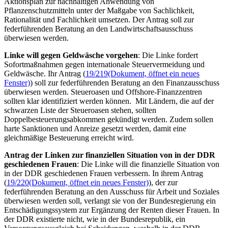
Aktionsplan zur nachhaltigen Anwendung von
Pflanzenschutzmitteln unter der Maßgabe von Sachlichkeit,
Rationalität und Fachlichkeit umsetzen. Der Antrag soll zur
federführenden Beratung an den Landwirtschaftsausschuss
überwiesen werden.
Linke will gegen Geldwäsche vorgehen
: Die Linke fordert
Sofortmaßnahmen gegen internationale Steuervermeidung und
Geldwäsche. Ihr Antrag (
19/219
(Dokument, öffnet ein neues
Fenster)
) soll zur federführenden Beratung an den Finanzausschuss
überwiesen werden. Steueroasen und
Offshore
-Finanzzentren
sollten klar identifiziert werden können. Mit Ländern, die auf der
schwarzen Liste der Steueroasen stehen, sollten
Doppelbesteuerungsabkommen gekündigt werden. Zudem sollen
harte Sanktionen und Anreize gesetzt werden, damit eine
gleichmäßige Besteuerung erreicht wird.
Antrag der Linken zur finanziellen Situation von in der DDR
geschiedenen Frauen
: Die Linke will die finanzielle Situation von
in der DDR geschiedenen Frauen verbessern. In ihrem Antrag
(
19/220
(Dokument, öffnet ein neues Fenster)
), der zur
federführenden Beratung an den Ausschuss für Arbeit und Soziales
überwiesen werden soll, verlangt sie von der Bundesregierung ein
Entschädigungssystem zur Ergänzung der Renten dieser Frauen. In
der DDR existierte nicht, wie in der Bundesrepublik, ein