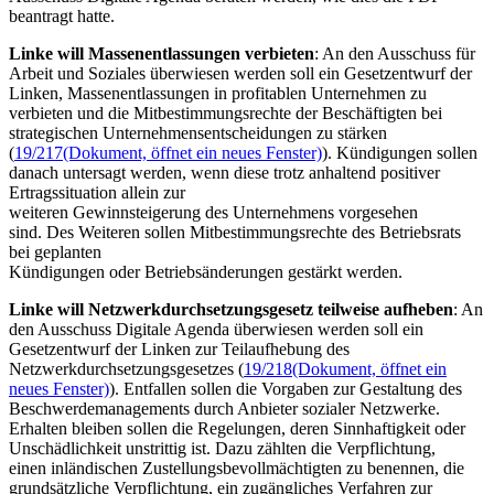
beantragt hatte.
Linke will Massenentlassungen verbieten
: An den Ausschuss für
Arbeit und Soziales überwiesen werden soll ein Gesetzentwurf der
Linken, Massenentlassungen in profitablen Unternehmen zu
verbieten und die Mitbestimmungsrechte der Beschäftigten bei
strategischen Unternehmensentscheidungen zu stärken
(
19/217
(Dokument, öffnet ein neues Fenster)
). Kündigungen sollen
danach untersagt werden, wenn diese trotz anhaltend positiver
Ertragssituation allein zur
weiteren Gewinnsteigerung des Unternehmens vorgesehen
sind. Des Weiteren sollen Mitbestimmungsrechte des Betriebsrats
bei geplanten
Kündigungen oder Betriebsänderungen gestärkt werden.
Linke will Netzwerkdurchsetzungsgesetz teilweise aufheben
: An
den Ausschuss Digitale Agenda überwiesen werden soll ein
Gesetzentwurf der Linken zur Teilaufhebung des
Netzwerkdurchsetzungsgesetzes (
19/218
(Dokument, öffnet ein
neues Fenster)
). Entfallen sollen die Vorgaben zur Gestaltung des
Beschwerdemanagements durch Anbieter sozialer Netzwerke.
Erhalten bleiben sollen die Regelungen, deren Sinnhaftigkeit oder
Unschädlichkeit unstrittig ist. Dazu zählten die Verpflichtung,
einen inländischen Zustellungsbevollmächtigten zu benennen, die
grundsätzliche Verpflichtung, ein zugängliches Verfahren zur