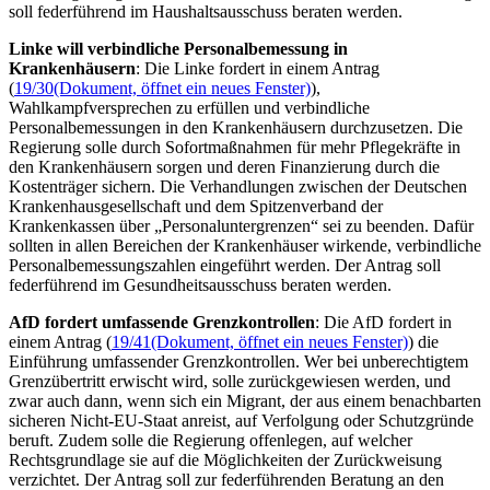
soll federführend im Haushaltsausschuss beraten werden.
Linke will verbindliche Personalbemessung in
Krankenhäusern
: Die Linke fordert in einem Antrag
(
19/30
(Dokument, öffnet ein neues Fenster)
),
Wahlkampfversprechen zu erfüllen und verbindliche
Personalbemessungen in den Krankenhäusern durchzusetzen. Die
Regierung solle durch Sofortmaßnahmen für mehr Pflegekräfte in
den Krankenhäusern sorgen und deren Finanzierung durch die
Kostenträger sichern. Die Verhandlungen zwischen der Deutschen
Krankenhausgesellschaft und dem Spitzenverband der
Krankenkassen über „Personaluntergrenzen“ sei zu beenden. Dafür
sollten in allen Bereichen der Krankenhäuser wirkende, verbindliche
Personalbemessungszahlen eingeführt werden. Der Antrag soll
federführend im Gesundheitsausschuss beraten werden.
AfD fordert umfassende Grenzkontrollen
: Die AfD fordert in
einem Antrag (
19/41
(Dokument, öffnet ein neues Fenster)
) die
Einführung umfassender Grenzkontrollen. Wer bei unberechtigtem
Grenzübertritt erwischt wird, solle zurückgewiesen werden, und
zwar auch dann, wenn sich ein Migrant, der aus einem benachbarten
sicheren Nicht-EU-Staat anreist, auf Verfolgung oder Schutzgründe
beruft. Zudem solle die Regierung offenlegen, auf welcher
Rechtsgrundlage sie auf die Möglichkeiten der Zurückweisung
verzichtet. Der Antrag soll zur federführenden Beratung an den