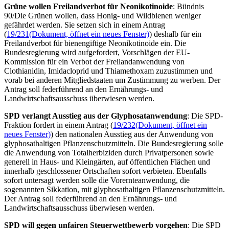
Grüne wollen Freilandverbot für Neonikotinoide
: Bündnis
90/Die Grünen wollen, dass Honig- und Wildbienen weniger
gefährdet werden. Sie setzen sich in einem Antrag
(
19/231
(Dokument, öffnet ein neues Fenster)
) deshalb für ein
Freilandverbot für bienengiftige Neonikotinoide ein. Die
Bundesregierung wird aufgefordert, Vorschlägen der EU-
Kommission für ein Verbot der Freilandanwendung von
Clothianidin, Imidacloprid und Thiamethoxam zuzustimmen und
vorab bei anderen Mitgliedstaaten um Zustimmung zu werben. Der
Antrag soll federführend an den Ernährungs- und
Landwirtschaftsausschuss überwiesen werden.
SPD verlangt Ausstieg aus der Glyphosatanwendung
: Die SPD-
Fraktion fordert in einem Antrag (
19/232
(Dokument, öffnet ein
neues Fenster)
) den nationalen Ausstieg aus der Anwendung von
glyphosathaltigen Pflanzenschutzmitteln. Die Bundesregierung solle
die Anwendung von Totalherbiziden durch Privatpersonen sowie
generell in Haus- und Kleingärten, auf öffentlichen Flächen und
innerhalb geschlossener Ortschaften sofort verbieten. Ebenfalls
sofort untersagt werden solle die Vorernteanwendung, die
sogenannten Sikkation, mit glyphosathaltigen Pflanzenschutzmitteln.
Der Antrag soll federführend an den Ernährungs- und
Landwirtschaftsausschuss überwiesen werden.
SPD will gegen unfairen Steuerwettbewerb vorgehen
: Die SPD