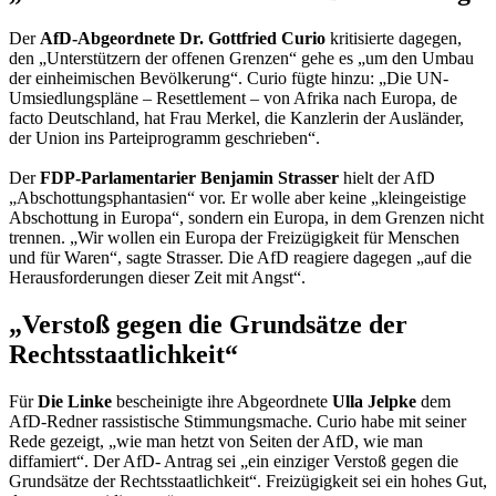
Der
AfD-Abgeordnete Dr. Gottfried Curio
kritisierte dagegen,
den „Unterstützern der offenen Grenzen“ gehe es „um den Umbau
der einheimischen Bevölkerung“. Curio fügte hinzu: „Die UN-
Umsiedlungspläne –
Resettlement
– von Afrika nach Europa, de
facto Deutschland, hat Frau Merkel, die Kanzlerin der Ausländer,
der Union ins Parteiprogramm geschrieben“.
Der
FDP-Parlamentarier Benjamin Strasser
hielt der AfD
„Abschottungsphantasien“ vor. Er wolle aber keine „kleingeistige
Abschottung in Europa“, sondern ein Europa, in dem Grenzen nicht
trennen. „Wir wollen ein Europa der Freizügigkeit für Menschen
und für Waren“, sagte Strasser. Die AfD reagiere dagegen „auf die
Herausforderungen dieser Zeit mit Angst“.
„Verstoß gegen die Grundsätze der
Rechtsstaatlichkeit“
Für
Die Linke
bescheinigte ihre Abgeordnete
Ulla Jelpke
dem
AfD-Redner rassistische Stimmungsmache. Curio habe mit seiner
Rede gezeigt, „wie man hetzt von Seiten der AfD, wie man
diffamiert“. Der AfD- Antrag sei „ein einziger Verstoß gegen die
Grundsätze der Rechtsstaatlichkeit“. Freizügigkeit sei ein hohes Gut,