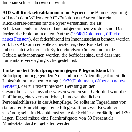
Innenausschuss überwiesen werden.
AfD will Rückkehrabkommen mit Syrien
: Die Bundesregierung
soll nach dem Willen der AfD-Fraktion mit Syrien über ein
Rückkehrabkommen für die Syrer verhandeln, die als
Schutzsuchende in Deutschland aufgenommen worden sind. Das
fordert die Fraktion in einem Antrag (
19/48
(Dokument, öffnet ein
neues Fenster)
), der federführend im Innenausschuss beraten werden
soll. Das Abkommen solle sicherstellen, dass Rückkehrer
unbeschadet wieder nach Syrien einreisen können und in die
Gebiete aufgenommen werden, die befriedet sind, und dass ihre
humanitäre Versorgung sichergestellt ist.
Linke fordert Sofortprogramm gegen Pflegenotstand
: Ein
Sofortprogramm gegen den Notstand in der Altenpflege fordert die
Linksfraktion in einem Antrag (
19/79
(Dokument, öffnet ein neues
Fenster)
), der zur federführenden Beratung an den
Gesundheitsausschuss überwiesen werden soll. Gefordert wird die
Einführung eines verbindlichen, bundeseinheitlichen
Personalschlüssels in der Altenpflege. So sollte im Tagesdienst von
stationären Einrichtungen eine Pflegekraft für zwei Bewohner
zuständig sein, im Nachtdienst sollte der Schlüssel vorläufig bei 1:20
liegen. Dabei müsse eine Fachkraftquote von 50 Prozent als
Mindeststandard eingehalten werden.