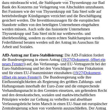
dazu missbraucht wird, die Stahlsparte von Thyssenkrupp zur
Bad
Bank
des Konzerns zur Verlagerung von Altschulden umzubauen.
Bei Fusionen wie der von Thyssenkrupp mit Tata
Steel
solle auf
betriebsbedingte Kündigungen verzichtet und die Beschäftigung
gesichert werden. Die Investitionszusagen für die europäischen
Standorte sollten von den beteiligten Unternehmen eingehalten
werden müssen. Auch solle das fusionierte Unternehmen
Thyssenkrupp und Tata
Steel
nicht nur wettbewerbs- und
überlebensfähig, sondern zu einem echten Stahlchampion werden.
Federführend beraten werden soll der Antrag im Ausschuss für
Arbeit und Soziales.
AfD-Antrag zur Euro-Stabilisierung
: Die AfD-Fraktion fordert
die Bundesregierung in einem Antrag (
19/27
(Dokument, öffnet ein
neues Fenster)
) auf, das Verfassungs- und EU-Vertragsrecht bei der
Euro-Stabilisierung und bei den Vorschlägen für eine Fiskalunion
und für einen EU-Finanzminister einzuhalten (
19/27
(Dokument,
öffnet ein neues Fenster)
). Die Bundesregierung solle ihre
Einflussmöglichkeiten als Regierung des größten Zahlungs- und
Haftungsstaats innerhalb der Euro-Zone und die entsprechende
Verhandlungsmacht in den Gremien einsetzen, um geltendem Recht
und den demokratischen, sozialen und marktwirtschaftlichen
Prinzipien wieder zur Geltung zu verhelfen und absehbare
Verfassungsbrüche beim Marsch in einen EU-Staat mit europäischer
Zentralregierung schon von vornherein auszuschließen. Der Antrag