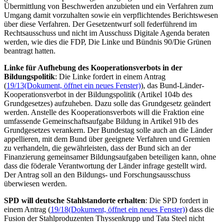
Übermittlung von Beschwerden anzubieten und ein Verfahren zum
Umgang damit vorzuhalten sowie ein verpflichtendes Berichtswesen
über diese Verfahren. Der Gesetzentwurf soll federführend im
Rechtsausschuss und nicht im Ausschuss Digitale Agenda beraten
werden, wie dies die FDP, Die Linke und Bündnis 90/Die Grünen
beantragt hatten.
Linke für Aufhebung des Kooperationsverbots in der
Bildungspolitik
: Die Linke fordert in einem Antrag
(
19/13
(Dokument, öffnet ein neues Fenster)
), das Bund-Länder-
Kooperationsverbot in der Bildungspolitik (Artikel 104b des
Grundgesetzes) aufzuheben. Dazu solle das Grundgesetz geändert
werden. Anstelle des Kooperationsverbots will die Fraktion eine
umfassende Gemeinschaftsaufgabe Bildung in Artikel 91b des
Grundgesetzes verankern. Der Bundestag solle auch an die Länder
appellieren, mit dem Bund über geeignete Verfahren und Gremien
zu verhandeln, die gewährleisten, dass der Bund sich an der
Finanzierung gemeinsamer Bildungsaufgaben beteiligen kann, ohne
dass die föderale Verantwortung der Länder infrage gestellt wird.
Der Antrag soll an den Bildungs- und Forschungsausschuss
überwiesen werden.
SPD will deutsche Stahlstandorte erhalten
: Die SPD fordert in
einem Antrag (
19/18
(Dokument, öffnet ein neues Fenster)
) dass die
Fusion der Stahlproduzenten Thyssenkrupp und Tata
Steel
nicht