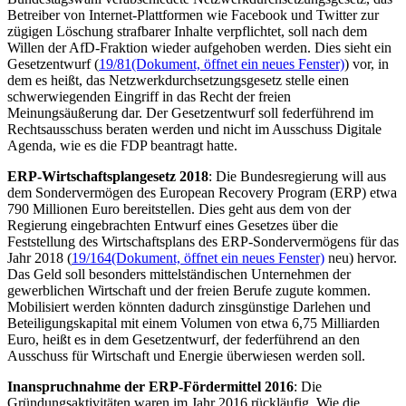
Betreiber von Internet-Plattformen wie
Facebook
und Twitter zur
zügigen Löschung strafbarer Inhalte verpflichtet, soll nach dem
Willen der AfD-Fraktion wieder aufgehoben werden. Dies sieht ein
Gesetzentwurf (
19/81
(Dokument, öffnet ein neues Fenster)
) vor, in
dem es heißt, das Netzwerkdurchsetzungsgesetz stelle einen
schwerwiegenden Eingriff in das Recht der freien
Meinungsäußerung dar. Der Gesetzentwurf soll federführend im
Rechtsausschuss beraten werden und nicht im Ausschuss Digitale
Agenda, wie es die FDP beantragt hatte.
ERP-Wirtschaftsplangesetz 2018
: Die Bundesregierung will aus
dem Sondervermögen des
European Recovery Program
(ERP) etwa
790 Millionen Euro bereitstellen. Dies geht aus dem von der
Regierung eingebrachten Entwurf eines Gesetzes über die
Feststellung des Wirtschaftsplans des ERP-Sondervermögens für das
Jahr 2018 (
19/164
(Dokument, öffnet ein neues Fenster)
neu) hervor.
Das Geld soll besonders mittelständischen Unternehmen der
gewerblichen Wirtschaft und der freien Berufe zugute kommen.
Mobilisiert werden könnten dadurch zinsgünstige Darlehen und
Beteiligungskapital mit einem Volumen von etwa 6,75 Milliarden
Euro, heißt es in dem Gesetzentwurf, der federführend an den
Ausschuss für Wirtschaft und Energie überwiesen werden soll.
Inanspruchnahme der ERP-Fördermittel 2016
: Die
Gründungsaktivitäten waren im Jahr 2016 rückläufig. Wie die