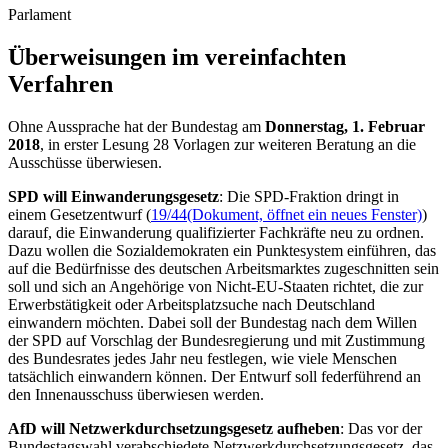
Parlament
Überweisungen im vereinfachten
Verfahren
Ohne Aussprache hat der Bundestag am
Donnerstag, 1. Februar
2018
, in erster Lesung 28 Vorlagen zur weiteren Beratung an die
Ausschüsse überwiesen.
SPD will Einwanderungsgesetz
: Die SPD-Fraktion dringt in
einem Gesetzentwurf (
19/44
(Dokument, öffnet ein neues Fenster)
)
darauf, die Einwanderung qualifizierter Fachkräfte neu zu ordnen.
Dazu wollen die Sozialdemokraten ein Punktesystem einführen, das
auf die Bedürfnisse des deutschen Arbeitsmarktes zugeschnitten sein
soll und sich an Angehörige von Nicht-EU-Staaten richtet, die zur
Erwerbstätigkeit oder Arbeitsplatzsuche nach Deutschland
einwandern möchten. Dabei soll der Bundestag nach dem Willen
der SPD auf Vorschlag der Bundesregierung und mit Zustimmung
des Bundesrates jedes Jahr neu festlegen, wie viele Menschen
tatsächlich einwandern können. Der Entwurf soll federführend an
den Innenausschuss überwiesen werden.
AfD will Netzwerkdurchsetzungsgesetz aufheben
: Das vor der
Bundestagswahl verabschiedete Netzwerkdurchsetzungsgesetz, das