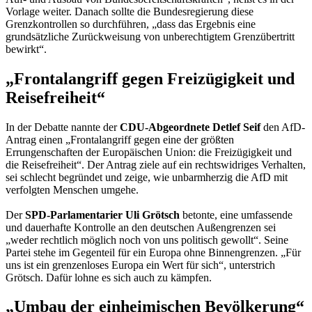
Vorlage weiter. Danach sollte die Bundesregierung diese
Grenzkontrollen so durchführen, „dass das Ergebnis eine
grundsätzliche Zurückweisung von unberechtigtem Grenzübertritt
bewirkt“.
„Frontalangriff gegen Freizügigkeit und
Reisefreiheit“
In der Debatte nannte der
CDU-Abgeordnete Detlef Seif
den AfD-
Antrag einen „Frontalangriff gegen eine der größten
Errungenschaften der Europäischen Union: die Freizügigkeit und
die Reisefreiheit“. Der Antrag ziele auf ein rechtswidriges Verhalten,
sei schlecht begründet und zeige, wie unbarmherzig die AfD mit
verfolgten Menschen umgehe.
Der
SPD-Parlamentarier Uli Grötsch
betonte, eine umfassende
und dauerhafte Kontrolle an den deutschen Außengrenzen sei
„weder rechtlich möglich noch von uns politisch gewollt“. Seine
Partei stehe im Gegenteil für ein Europa ohne Binnengrenzen. „Für
uns ist ein grenzenloses Europa ein Wert für sich“, unterstrich
Grötsch. Dafür lohne es sich auch zu kämpfen.
„Umbau der einheimischen Bevölkerung“