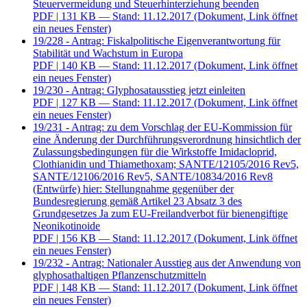
Steuervermeidung und Steuerhinterziehung beenden
PDF
| 131 KB — Stand: 11.12.2017
(Dokument, Link öffnet
ein neues Fenster)
19/228 - Antrag: Fiskalpolitische Eigenverantwortung für
Stabilität und Wachstum in Europa
PDF
| 140 KB — Stand: 11.12.2017
(Dokument, Link öffnet
ein neues Fenster)
19/230 - Antrag: Glyphosatausstieg jetzt einleiten
PDF
| 127 KB — Stand: 11.12.2017
(Dokument, Link öffnet
ein neues Fenster)
19/231 - Antrag: zu dem Vorschlag der EU-Kommission für
eine Änderung der Durchführungsverordnung hinsichtlich der
Zulassungsbedingungen für die Wirkstoffe Imidacloprid,
Clothianidin und Thiamethoxam; SANTE/12105/2016 Rev5,
SANTE/12106/2016 Rev5, SANTE/10834/2016 Rev8
(Entwürfe) hier: Stellungnahme gegenüber der
Bundesregierung gemäß Artikel 23 Absatz 3 des
Grundgesetzes Ja zum EU-Freilandverbot für bienengiftige
Neonikotinoide
PDF
| 156 KB — Stand: 11.12.2017
(Dokument, Link öffnet
ein neues Fenster)
19/232 - Antrag: Nationaler Ausstieg aus der Anwendung von
glyphosathaltigen Pflanzenschutzmitteln
PDF
| 148 KB — Stand: 11.12.2017
(Dokument, Link öffnet
ein neues Fenster)