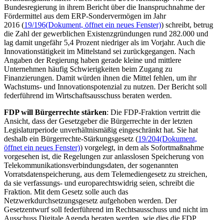
Bundesregierung in ihrem Bericht über die Inanspruchnahme der
Fördermittel aus dem ERP-Sondervermögen im Jahr
2016 (
19/196
(Dokument, öffnet ein neues Fenster)
) schreibt, betrug
die Zahl der gewerblichen Existenzgründungen rund 282.000 und
lag damit ungefähr 5,4 Prozent niedriger als im Vorjahr. Auch die
Innovationstätigkeit im Mittelstand sei zurückgegangen. Nach
Angaben der Regierung haben gerade kleine und mittlere
Unternehmen häufig Schwierigkeiten beim Zugang zu
Finanzierungen. Damit würden ihnen die Mittel fehlen, um ihr
Wachstums- und Innovationspotenzial zu nutzen. Der Bericht soll
federführend im Wirtschaftsausschuss beraten werden.
FDP will Bürgerrechte stärken
: Die FDP-Fraktion vertritt die
Ansicht, dass der Gesetzgeber die Bürgerrechte in der letzten
Legislaturperiode unverhältnismäßig eingeschränkt hat. Sie hat
deshalb ein Bürgerrechte-Stärkungsgesetz (
19/204
(Dokument,
öffnet ein neues Fenster)
) vorgelegt, in dem als Sofortmaßnahme
vorgesehen ist, die Regelungen zur anlasslosen Speicherung von
Telekommunikationsverbindungsdaten, der sogenannten
Vorratsdatenspeicherung, aus dem Telemediengesetz zu streichen,
da sie verfassungs- und europarechtswidrig seien, schreibt die
Fraktion. Mit dem Gesetz solle auch das
Netzwerkdurchsetzungsgesetz aufgehoben werden. Der
Gesetzentwurf soll federführend im Rechtsausschuss und nicht im
Ausschuss Digitale Agenda beraten werden, wie dies die FDP