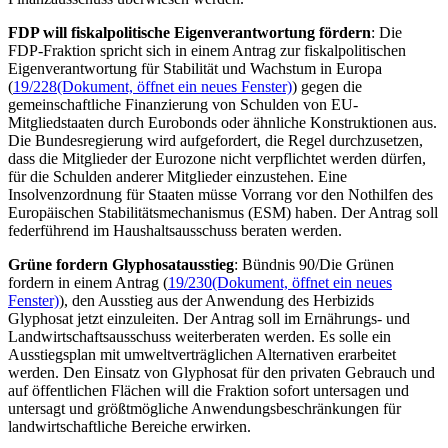
FDP will fiskalpolitische Eigenverantwortung fördern
: Die
FDP-Fraktion spricht sich in einem Antrag zur fiskalpolitischen
Eigenverantwortung für Stabilität und Wachstum in Europa
(
19/228
(Dokument, öffnet ein neues Fenster)
) gegen die
gemeinschaftliche Finanzierung von Schulden von EU-
Mitgliedstaaten durch Eurobonds oder ähnliche Konstruktionen aus.
Die Bundesregierung wird aufgefordert, die Regel durchzusetzen,
dass die Mitglieder der Eurozone nicht verpflichtet werden dürfen,
für die Schulden anderer Mitglieder einzustehen. Eine
Insolvenzordnung für Staaten müsse Vorrang vor den Nothilfen des
Europäischen Stabilitätsmechanismus (ESM) haben. Der Antrag soll
federführend im Haushaltsausschuss beraten werden.
Grüne fordern Glyphosatausstieg
: Bündnis 90/Die Grünen
fordern in einem Antrag (
19/230
(Dokument, öffnet ein neues
Fenster)
), den Ausstieg aus der Anwendung des Herbizids
Glyphosat jetzt einzuleiten. Der Antrag soll im Ernährungs- und
Landwirtschaftsausschuss weiterberaten werden. Es solle ein
Ausstiegsplan mit umweltverträglichen Alternativen erarbeitet
werden. Den Einsatz von Glyphosat für den privaten Gebrauch und
auf öffentlichen Flächen will die Fraktion sofort untersagen und
untersagt und größtmögliche Anwendungsbeschränkungen für
landwirtschaftliche Bereiche erwirken.