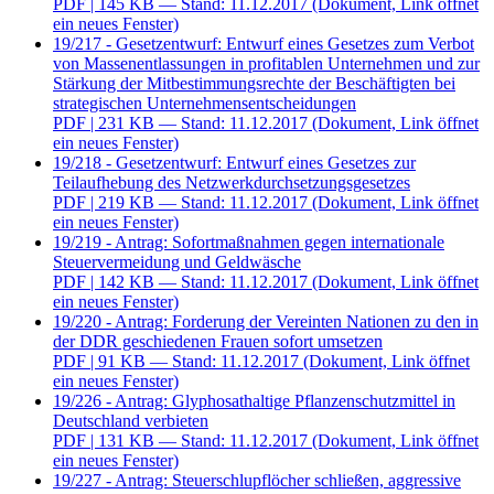
PDF
| 145 KB — Stand: 11.12.2017
(Dokument, Link öffnet
ein neues Fenster)
19/217 - Gesetzentwurf: Entwurf eines Gesetzes zum Verbot
von Massenentlassungen in profitablen Unternehmen und zur
Stärkung der Mitbestimmungsrechte der Beschäftigten bei
strategischen Unternehmensentscheidungen
PDF
| 231 KB — Stand: 11.12.2017
(Dokument, Link öffnet
ein neues Fenster)
19/218 - Gesetzentwurf: Entwurf eines Gesetzes zur
Teilaufhebung des Netzwerkdurchsetzungsgesetzes
PDF
| 219 KB — Stand: 11.12.2017
(Dokument, Link öffnet
ein neues Fenster)
19/219 - Antrag: Sofortmaßnahmen gegen internationale
Steuervermeidung und Geldwäsche
PDF
| 142 KB — Stand: 11.12.2017
(Dokument, Link öffnet
ein neues Fenster)
19/220 - Antrag: Forderung der Vereinten Nationen zu den in
der DDR geschiedenen Frauen sofort umsetzen
PDF
| 91 KB — Stand: 11.12.2017
(Dokument, Link öffnet
ein neues Fenster)
19/226 - Antrag: Glyphosathaltige Pflanzenschutzmittel in
Deutschland verbieten
PDF
| 131 KB — Stand: 11.12.2017
(Dokument, Link öffnet
ein neues Fenster)
19/227 - Antrag: Steuerschlupflöcher schließen, aggressive