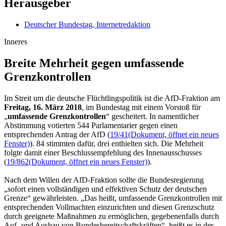
Herausgeber
Deutscher Bundestag, Internetredaktion
Inneres
Breite Mehrheit gegen umfassende
Grenz­kontrollen
Im Streit um die deutsche Flüchtlingspolitik ist die AfD-Fraktion am
Freitag, 16. März 2018
, im Bundestag mit einem Vorstoß für
„
umfassende Grenzkontrollen
“ gescheitert. In namentlicher
Abstimmung votierten 544 Parlamentarier gegen einen
entsprechenden Antrag der AfD (
19/41
(Dokument, öffnet ein neues
Fenster)
). 84 stimmten dafür, drei enthielten sich. Die Mehrheit
folgte damit einer Beschlussempfehlung des Innenausschusses
(
19/862
(Dokument, öffnet ein neues Fenster)
).
Nach dem Willen der AfD-Fraktion sollte die Bundesregierung
„sofort einen vollständigen und effektiven Schutz der deutschen
Grenze“ gewährleisten. „Das heißt, umfassende Grenzkontrollen mit
entsprechenden Vollmachten einzurichten und diesen Grenzschutz
durch geeignete Maßnahmen zu ermöglichen, gegebenenfalls durch
Auf- und Ausbau von Bundesbereitschaftskräften“, heißt es in der