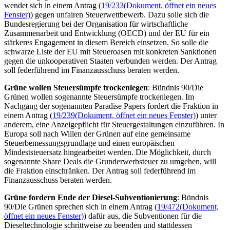
wendet sich in einem Antrag (
19/233
(Dokument, öffnet ein neues
Fenster)
) gegen unfairen Steuerwettbewerb. Dazu solle sich die
Bundesregierung bei der Organisation für wirtschaftliche
Zusammenarbeit und Entwicklung (OECD) und der EU für ein
stärkeres
Engagement
in diesem Bereich einsetzen. So solle die
schwarze Liste der EU mit Steueroasen mit konkreten Sanktionen
gegen die unkooperativen Staaten verbunden werden. Der Antrag
soll federführend im Finanzausschuss beraten werden.
Grüne wollen Steuersümpfe trockenlegen
: Bündnis 90/Die
Grünen wollen sogenannte Steuersümpfe trockenlegen. Im
Nachgang der sogenannten
Paradise Papers
fordert die Fraktion in
einem Antrag (
19/239
(Dokument, öffnet ein neues Fenster)
) unter
anderem, eine Anzeigepflicht für Steuergestaltungen einzuführen. In
Europa soll nach Willen der Grünen auf eine gemeinsame
Steuerbemessungsgrundlage und einen europäischen
Mindeststeuersatz hingearbeitet werden. Die Möglichkeit, durch
sogenannte
Share Deals
die Grunderwerbsteuer zu umgehen, will
die Fraktion einschränken. Der Antrag soll federführend im
Finanzausschuss beraten werden.
Grüne fordern Ende der Diesel-Subventionierung
: Bündnis
90/Die Grünen sprechen sich in einem Antrag (
19/472
(Dokument,
öffnet ein neues Fenster)
) dafür aus, die Subventionen für die
Dieseltechnologie schrittweise zu beenden und stattdessen