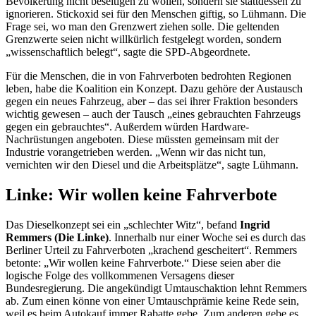
Bevölkerung nicht beseitigen zu wollen, sondern sie stattdessen zu
ignorieren. Stickoxid sei für den Menschen giftig, so Lühmann. Die
Frage sei, wo man den Grenzwert ziehen solle. Die geltenden
Grenzwerte seien nicht willkürlich festgelegt worden, sondern
„wissenschaftlich belegt“, sagte die SPD-Abgeordnete.
Für die Menschen, die in von Fahrverboten bedrohten Regionen
leben, habe die Koalition ein Konzept. Dazu gehöre der Austausch
gegen ein neues Fahrzeug, aber – das sei ihrer Fraktion besonders
wichtig gewesen – auch der Tausch „eines gebrauchten Fahrzeugs
gegen ein gebrauchtes“. Außerdem würden
Hardware
-
Nachrüstungen angeboten. Diese müssten gemeinsam mit der
Industrie vorangetrieben werden. „Wenn wir das nicht tun,
vernichten wir den Diesel und die Arbeitsplätze“, sagte Lühmann.
Linke: Wir wollen keine Fahrverbote
Das Dieselkonzept sei ein „schlechter Witz“, befand
Ingrid
Remmers (Die Linke)
. Innerhalb nur einer Woche sei es durch das
Berliner Urteil zu Fahrverboten „krachend gescheitert“. Remmers
betonte: „Wir wollen keine Fahrverbote.“ Diese seien aber die
logische Folge des vollkommenen Versagens dieser
Bundesregierung. Die angekündigt Umtauschaktion lehnt Remmers
ab. Zum einen könne von einer Umtauschprämie keine Rede sein,
weil es beim Autokauf immer Rabatte gebe. Zum anderen gebe es