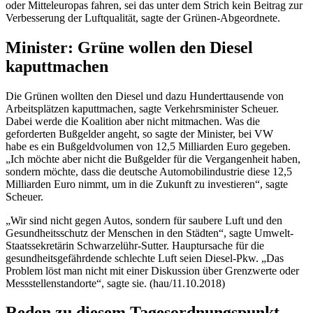
oder Mitteleuropas fahren, sei das unter dem Strich kein Beitrag zur
Verbesserung der Luftqualität, sagte der Grünen-Abgeordnete.
Minister: Grüne wollen den Diesel
kaputtmachen
Die Grünen wollten den Diesel und dazu Hunderttausende von
Arbeitsplätzen kaputtmachen, sagte Verkehrsminister Scheuer.
Dabei werde die Koalition aber nicht mitmachen. Was die
geforderten Bußgelder angeht, so sagte der Minister, bei VW
habe es ein Bußgeldvolumen von 12,5 Milliarden Euro gegeben.
„Ich möchte aber nicht die Bußgelder für die Vergangenheit haben,
sondern möchte, dass die deutsche Automobilindustrie diese 12,5
Milliarden Euro nimmt, um in die Zukunft zu investieren“, sagte
Scheuer.
„Wir sind nicht gegen Autos, sondern für saubere Luft und den
Gesundheitsschutz der Menschen in den Städten“, sagte Umwelt-
Staatssekretärin Schwarzelühr-Sutter. Hauptursache für die
gesundheitsgefährdende schlechte Luft seien Diesel-Pkw. „Das
Problem löst man nicht mit einer Diskussion über Grenzwerte oder
Messstellenstandorte“, sagte sie. (hau/11.10.2018)
Reden zu diesem Tagesordnungspunkt