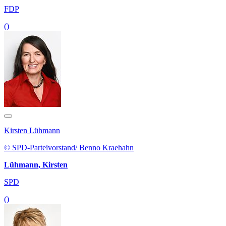
FDP
()
Kirsten Lühmann
© SPD-Parteivorstand/ Benno Kraehahn
Lühmann, Kirsten
SPD
()