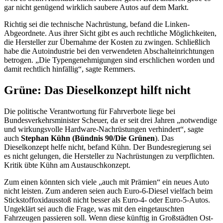
gar nicht genügend wirklich saubere Autos auf dem Markt.
Richtig sei die technische Nachrüstung, befand die Linken-
Abgeordnete. Aus ihrer Sicht gibt es auch rechtliche Möglichkeiten,
die Hersteller zur Übernahme der Kosten zu zwingen. Schließlich
habe die Autoindustrie bei den verwendeten Abschalteinrichtungen
betrogen. „Die Typengenehmigungen sind erschlichen worden und
damit rechtlich hinfällig“, sagte Remmers.
Grüne: Das Dieselkonzept hilft nicht
Die politische Verantwortung für Fahrverbote liege bei
Bundesverkehrsminister Scheuer, da er seit drei Jahren „notwendige
und wirkungsvolle
Hardware
-Nachrüstungen verhindert“, sagte
auch
Stephan Kühn (Bündnis 90/Die Grünen
). Das
Dieselkonzept helfe nicht, befand Kühn. Der Bundesregierung sei
es nicht gelungen, die Hersteller zu Nachrüstungen zu verpflichten.
Kritik übte Kühn am Austauschkonzept.
Zum einen könnten sich viele „auch mit Prämien“ ein neues Auto
nicht leisten. Zum anderen seien auch Euro-6-Diesel vielfach beim
Stickstoffoxidausstoß nicht besser als Euro-4- oder Euro-5-Autos.
Ungeklärt sei auch die Frage, was mit den eingetauschten
Fahrzeugen passieren soll. Wenn diese künftig in Großstädten Ost-