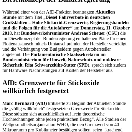
Während einer von der AfD-Fraktion beantragten
Aktuellen
Stunde
mit dem Titel „
Diesel-Fahrverbote in deutschen
Großstädten – Hohe Stickoxid-Grenzwerte, Regierungshandeln
und die Folgen für die Autofahrer“
am
Donnerstag, 11. Oktober
2018,
hat
Bundesverkehrsminister Andreas Scheuer (CSU)
die
im Dieselkonzept der Bundesregierung enthaltenen Pläne für einen
Flottenaustausch mittels Umtauschprämien der Hersteller verteidigt
und die Verhängung von Bußgeldern gegen Autohersteller
abgelehnt. Die
Parlamentarische Staatssekretärin im
Bundesministerium für Umwelt, Naturschutz und nukleare
Sicherheit, Rita Schwarzelühr-Sutter (SPD)
, sprach sich zudem
für
Hardware
-Nachrüstungen auf Kosten der Hersteller aus.
AfD: Grenzwerte für Stickoxide
willkürlich festgesetzt
Marc Bernhard (AfD)
kritisierte zu Beginn der Aktuellen Stunde
die „völlig willkürlich“ festgesetzten Grenzwerte für Stickoxide.
Diese stützten sich ausschließlich auf „rein theoretische
Hochrechnungen ohne jeden praktischen Bezug“. Alle Studien der
Weltgesundheitsorganisation WHO, die den Grenzwert von 40
Mikrogramm pro Kubikmeter bestätigen sollten, seien „krachend