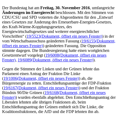
Der Bundestag hat am
Freitag, 30. November 2016
, umfangreiche
Änderungen im Energierecht
beschlossen. Mit den Stimmen von
CDU/CSU und SPD votierten die Abgeordneten für den „Entwurf
eines Gesetzes zur Änderung des Erneuerbare-Energien-Gesetzes,
des Kraft-Wärme-Kopplungsgesetzes, des
Energiewirtschaftsgesetzes und weiterer energierechtlicher
Vorschriften“ (
19/5523
(Dokument, öffnet ein neues Fenster)
) in der
vom Wirtschaftsausschuss geänderten Fassung (
19/6155
(Dokument,
öffnet ein neues Fenster)
) geänderten Fassung. Die Opposition
stimmte dagegen. Die Bundesregierung hatte einen wortgleichen
Gesetzentwurf vorgelegt (
19/6008
(Dokument, öffnet ein neues
Fenster)
,
19/6089
(Dokument, öffnet ein neues Fenster)
).
Gegen die Stimmen der Linken und der Grünen lehnte das
Parlament einen Antrag der Fraktion Die Linke
(
19/1006
(Dokument, öffnet ein neues Fenster)
) ab, die
Bürgerenergie zu retten. Entschließungsanträge der FDP-Fraktion
(
19/6167
(Dokument, öffnet ein neues Fenster)
) und der Fraktion
Bündnis 90/Die Grünen (
19/6168
(Dokument, öffnet ein neues
Fenster)
) wurden ebenfalls abgelehnt. Den Entschließungsantrag der
Liberalen lehnten alle übrigen Fraktionen ab, beim
Entschließungsantrag der Grünen enthielt sich Die Linke, die
Koalitionsfraktionen, die AfD und die FDP lehnten ihn ab.