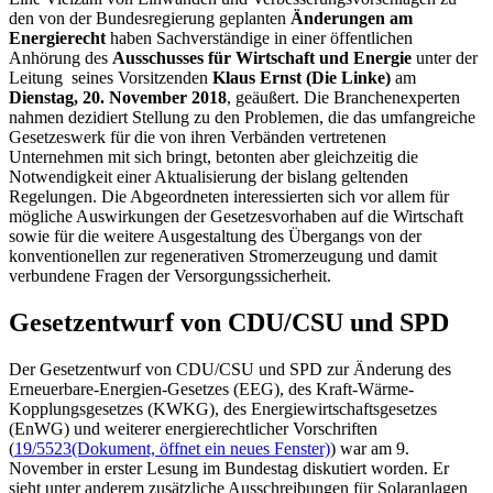
den von der Bundesregierung geplanten
Änderungen am
Energierecht
haben Sachverständige in einer öffentlichen
Anhörung des
Ausschusses für Wirtschaft und Energie
unter der
Leitung seines Vorsitzenden
Klaus Ernst (Die Linke)
am
Dienstag, 20. November 2018
, geäußert. Die Branchenexperten
nahmen dezidiert Stellung zu den Problemen, die das umfangreiche
Gesetzeswerk für die von ihren Verbänden vertretenen
Unternehmen mit sich bringt, betonten aber gleichzeitig die
Notwendigkeit einer Aktualisierung der bislang geltenden
Regelungen. Die Abgeordneten interessierten sich vor allem für
mögliche Auswirkungen der Gesetzesvorhaben auf die Wirtschaft
sowie für die weitere Ausgestaltung des Übergangs von der
konventionellen zur regenerativen Stromerzeugung und damit
verbundene Fragen der Versorgungssicherheit.
Gesetzentwurf von CDU/CSU und SPD
Der Gesetzentwurf von CDU/CSU und SPD zur Änderung des
Erneuerbare-Energien-Gesetzes (EEG), des Kraft-Wärme-
Kopplungsgesetzes (KWKG), des Energiewirtschaftsgesetzes
(EnWG) und weiterer energierechtlicher Vorschriften
(
19/5523
(Dokument, öffnet ein neues Fenster)
) war am 9.
November in erster Lesung im Bundestag diskutiert worden. Er
sieht unter anderem zusätzliche Ausschreibungen für Solaranlagen