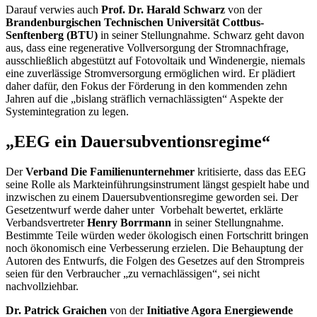
Darauf verwies auch
Prof. Dr.
Harald Schwarz
von der
Brandenburgischen Technischen Universität Cottbus-
Senftenberg (BTU)
in seiner Stellungnahme. Schwarz geht davon
aus, dass eine regenerative Vollversorgung der Stromnachfrage,
ausschließlich abgestützt auf Fotovoltaik und Windenergie, niemals
eine zuverlässige Stromversorgung ermöglichen wird. Er plädiert
daher dafür, den Fokus der Förderung in den kommenden zehn
Jahren auf die „bislang sträflich vernachlässigten“ Aspekte der
Systemintegration zu legen.
„EEG ein Dauersubventionsregime“
Der
Verband Die Familienunternehmer
kritisierte, dass das EEG
seine Rolle als Markteinführungsinstrument längst gespielt habe und
inzwischen zu einem Dauersubventionsregime geworden sei. Der
Gesetzentwurf werde daher unter Vorbehalt bewertet, erklärte
Verbandsvertreter
Henry Borrmann
in seiner Stellungnahme.
Bestimmte Teile würden weder ökologisch einen Fortschritt bringen
noch ökonomisch eine Verbesserung erzielen. Die Behauptung der
Autoren des Entwurfs, die Folgen des Gesetzes auf den Strompreis
seien für den Verbraucher „zu vernachlässigen“, sei nicht
nachvollziehbar.
Dr. Patrick Graichen
von der
Initiative Agora Energiewende