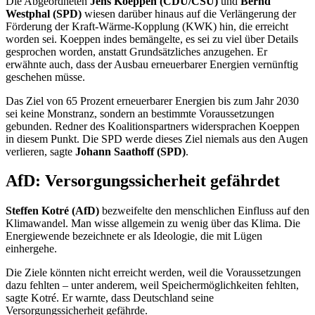
Die Abgeordneten
Jens Koeppen (CDU/CSU)
und
Bernd
Westphal (SPD)
wiesen darüber hinaus auf die Verlängerung der
Förderung der Kraft-Wärme-Kopplung (KWK) hin, die erreicht
worden sei. Koeppen indes bemängelte, es sei zu viel über Details
gesprochen worden, anstatt Grundsätzliches anzugehen. Er
erwähnte auch, dass der Ausbau erneuerbarer Energien vernünftig
geschehen müsse.
Das Ziel von 65 Prozent erneuerbarer Energien bis zum Jahr 2030
sei keine Monstranz, sondern an bestimmte Voraussetzungen
gebunden. Redner des Koalitionspartners widersprachen Koeppen
in diesem Punkt. Die SPD werde dieses Ziel niemals aus den Augen
verlieren, sagte
Johann Saathoff (SPD)
.
AfD: Versorgungssicherheit gefährdet
Steffen
Kotré
(AfD)
bezweifelte den menschlichen Einfluss auf den
Klimawandel. Man wisse allgemein zu wenig über das Klima. Die
Energiewende bezeichnete er als Ideologie, die mit Lügen
einhergehe.
Die Ziele könnten nicht erreicht werden, weil die Voraussetzungen
dazu fehlten – unter anderem, weil Speichermöglichkeiten fehlten,
sagte
Kotré
. Er warnte, dass Deutschland seine
Versorgungssicherheit gefährde.