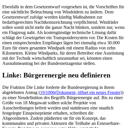
Ebenfalls in dem Gesetzentwurf vorgesehen ist, die Vorschriften für
eine nächtliche Beleuchtung von Windrädern zu ändern. Dem
Gesetzentwurf zufolge werden künftig Maßnahmen zur
bedarfsgerechten Nachtkennzeichnung verpflichtend. Windräder
sollen somit nicht mehr die ganze Nacht blinken, sondern nur, wenn
ein Flugzeug naht. Als kostengünstige technische Lösung dafür
schlägt der Gesetzgeber ein Transpondersystem vor. Die Kosten für
einen entsprechenden Empfänger lägen bei einmalig etwa 30.000
Euro für einen gesamten Windpark mit einem Radius von zehn
Kilometern. Kleine Windparks, für deren Betreiber eine Ausrüstung
mit der Technik wirtschaftlich unzumutbar sei, könnten einen
Ausnahmeantrag bei der Bundesnetzagentur stellen.
Linke: Bürgerenergie neu definieren
Die Fraktion Die Linke forderte die Bundesregierung in ihrem
abgelehnten Antrag (
19/1006
(Dokument, öffnet ein neues Fenster)
)
zu einer Neudefinition des Begriffs Bürgerenergie auf. Bis zu einer
Größe von 18 Megawatt sollten solche Projekte von
Ausschreibungen befreit werden und stattdessen eine staatlich
festgelegte Einspeiseprämie erhalten, schreiben die
Abgeordneten. Zudem plädierten sie für ein Konzept, das
kommunalen und privaten Akteuren die Teilhabe an Erneuerbare-