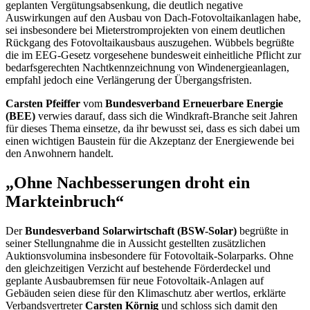
geplanten Vergütungsabsenkung, die deutlich negative
Auswirkungen auf den Ausbau von Dach-Fotovoltaikanlagen habe,
sei insbesondere bei Mieterstromprojekten von einem deutlichen
Rückgang des Fotovoltaikausbaus auszugehen. Wübbels begrüßte
die im EEG-Gesetz vorgesehene bundesweit einheitliche Pflicht zur
bedarfsgerechten Nachtkennzeichnung von Windenergieanlagen,
empfahl jedoch eine Verlängerung der Übergangsfristen.
Carsten Pfeiffer
vom
Bundesverband Erneuerbare Energie
(BEE)
verwies darauf, dass sich die Windkraft-Branche seit Jahren
für dieses Thema einsetze, da ihr bewusst sei, dass es sich dabei um
einen wichtigen Baustein für die Akzeptanz der Energiewende bei
den Anwohnern handelt.
„Ohne Nachbesserungen droht ein
Markteinbruch“
Der
Bundesverband Solarwirtschaft (BSW-Solar)
begrüßte in
seiner Stellungnahme die in Aussicht gestellten zusätzlichen
Auktionsvolumina insbesondere für Fotovoltaik-Solarparks. Ohne
den gleichzeitigen Verzicht auf bestehende Förderdeckel und
geplante Ausbaubremsen für neue Fotovoltaik-Anlagen auf
Gebäuden seien diese für den Klimaschutz aber wertlos, erklärte
Verbandsvertreter
Carsten Körnig
und schloss sich damit den