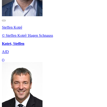
Steffen Kotré
© Steffen Kotré/ Hagen Schnauss
Kotré, Steffen
AfD
()