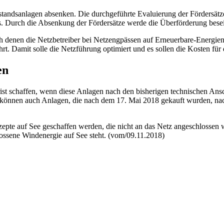
ndsanlagen absenken. Die durchgeführte Evaluierung der Fördersätz
 es. Durch die Absenkung der Fördersätze werde die Überförderung besei
ach denen die Netzbetreiber bei Netzengpässen auf Erneuerbare-Energ
rt. Damit solle die Netzführung optimiert und es sollen die Kosten f
en
ist schaffen, wenn diese Anlagen nach den bisherigen technischen An
können auch Anlagen, die nach dem 17. Mai 2018 gekauft wurden, nac
epte auf See geschaffen werden, die nicht an das Netz angeschlossen w
lossene Windenergie auf See steht. (vom/09.11.2018)