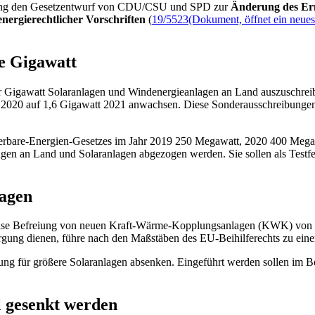
sung den Gesetzentwurf von CDU/CSU und SPD zur
Änderung des Ern
energierechtlicher Vorschriften
(
19/5523
(Dokument, öffnet ein neues
he Gigawatt
vier Gigawatt Solaranlagen und Windenergieanlagen an Land auszuschre
020 auf 1,6 Gigawatt 2021 anwachsen. Diese Sonderausschreibungen s
erbare-Energien-Gesetzes im Jahr 2019 250 Megawatt, 2020 400 Meg
gen an Land und Solaranlagen abgezogen werden. Sie sollen als Testf
lagen
lweise Befreiung von neuen Kraft-Wärme-Kopplungsanlagen (KWK) von
ung dienen, führe nach den Maßstäben des EU-Beihilferechts zu einer
ung für größere Solaranlagen absenken. Eingeführt werden sollen im 
 gesenkt werden