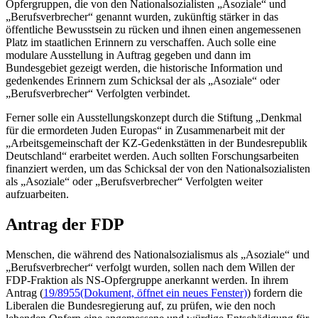
Opfergruppen, die von den Nationalsozialisten „Asoziale“ und
„Berufsverbrecher“ genannt wurden, zukünftig stärker in das
öffentliche Bewusstsein zu rücken und ihnen einen angemessenen
Platz im staatlichen Erinnern zu verschaffen. Auch solle eine
modulare Ausstellung in Auftrag gegeben und dann im
Bundesgebiet gezeigt werden, die historische Information und
gedenkendes Erinnern zum Schicksal der als „Asoziale“ oder
„Berufsverbrecher“ Verfolgten verbindet.
Ferner solle ein Ausstellungskonzept durch die Stiftung „Denkmal
für die ermordeten Juden Europas“ in Zusammenarbeit mit der
„Arbeitsgemeinschaft der KZ-Gedenkstätten in der Bundesrepublik
Deutschland“ erarbeitet werden. Auch sollten Forschungsarbeiten
finanziert werden, um das Schicksal der von den Nationalsozialisten
als „Asoziale“ oder „Berufsverbrecher“ Verfolgten weiter
aufzuarbeiten.
Antrag der FDP
Menschen, die während des Nationalsozialismus als „Asoziale“ und
„Berufsverbrecher“ verfolgt wurden, sollen nach dem Willen der
FDP-Fraktion als NS-Opfergruppe anerkannt werden. In ihrem
Antrag (
19/8955
(Dokument, öffnet ein neues Fenster)
) fordern die
Liberalen die Bundesregierung auf, zu prüfen, wie den noch