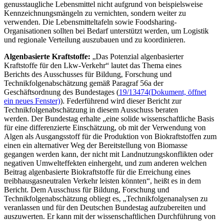
genusstaugliche Lebensmittel nicht aufgrund von beispielsweise
Kennzeichnungsmängeln zu vernichten, sondern weiter zu
verwenden. Die Lebensmitteltafeln sowie
Foodsharing
-
Organisationen sollten bei Bedarf unterstützt werden, um Logistik
und regionale Verteilung auszubauen und zu koordinieren.
Algenbasierte Kraftstoffe:
„Das Potenzial algenbasierter
Kraftstoffe für den Lkw-Verkehr“ lautet das Thema eines
Berichts des Ausschusses für Bildung, Forschung und
Technikfolgenabschätzung gemäß Paragraf 56a der
Geschäftsordnung des Bundestages (
19/13474
(Dokument, öffnet
ein neues Fenster)
). Federführend wird dieser Bericht zur
Technikfolgenabschätzung in diesem Ausschuss beraten
werden. Der Bundestag erhalte „eine solide wissenschaftliche Basis
für eine differenzierte Einschätzung, ob mit der Verwendung von
Algen als Ausgangsstoff für die Produktion von Biokraftstoffen zum
einen ein alternativer Weg der Bereitstellung von Biomasse
gegangen werden kann, der nicht mit Landnutzungskonflikten oder
negativen Umwelteffekten einhergeht, und zum anderen welchen
Beitrag algenbasierte Biokraftstoffe für die Erreichung eines
treibhausgasneutralen Verkehr leisten könnten“, heißt es in dem
Bericht. Dem Ausschuss für Bildung, Forschung und
Technikfolgenabschätzung obliegt es, „Technikfolgenanalysen zu
veranlassen und für den Deutschen Bundestag aufzubereiten und
auszuwerten. Er kann mit der wissenschaftlichen Durchführung von