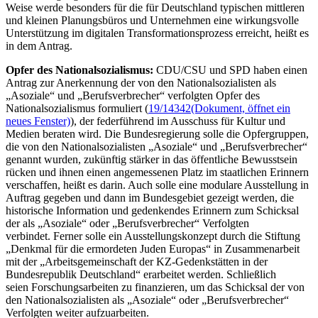
Weise werde besonders für die für Deutschland typischen mittleren
und kleinen Planungsbüros und Unternehmen eine wirkungsvolle
Unterstützung im digitalen Transformationsprozess erreicht, heißt es
in dem Antrag.
Opfer des Nationalsozialismus:
CDU/CSU und SPD haben einen
Antrag zur Anerkennung der von den Nationalsozialisten als
„Asoziale“ und „Berufsverbrecher“ verfolgten Opfer des
Nationalsozialismus formuliert (
19/14342
(Dokument, öffnet ein
neues Fenster)
), der federführend im Ausschuss für Kultur und
Medien beraten wird. Die Bundesregierung solle die Opfergruppen,
die von den Nationalsozialisten „Asoziale“ und „Berufsverbrecher“
genannt wurden, zukünftig stärker in das öffentliche Bewusstsein
rücken und ihnen einen angemessenen Platz im staatlichen Erinnern
verschaffen, heißt es darin. Auch solle eine modulare Ausstellung in
Auftrag gegeben und dann im Bundesgebiet gezeigt werden, die
historische Information und gedenkendes Erinnern zum Schicksal
der als „Asoziale“ oder „Berufsverbrecher“ Verfolgten
verbindet. Ferner solle ein Ausstellungskonzept durch die Stiftung
„Denkmal für die ermordeten Juden Europas“ in Zusammenarbeit
mit der „Arbeitsgemeinschaft der KZ-Gedenkstätten in der
Bundesrepublik Deutschland“ erarbeitet werden. Schließlich
seien Forschungsarbeiten zu finanzieren, um das Schicksal der von
den Nationalsozialisten als „Asoziale“ oder „Berufsverbrecher“
Verfolgten weiter aufzuarbeiten.