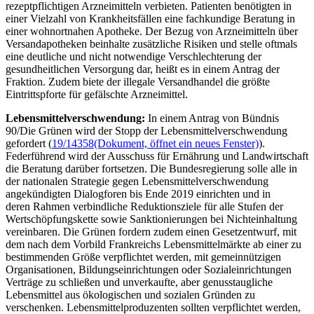
rezeptpflichtigen Arzneimitteln verbieten. Patienten benötigten in
einer Vielzahl von Krankheitsfällen eine fachkundige Beratung in
einer wohnortnahen Apotheke. Der Bezug von Arzneimitteln über
Versandapotheken beinhalte zusätzliche Risiken und stelle oftmals
eine deutliche und nicht notwendige Verschlechterung der
gesundheitlichen Versorgung dar, heißt es in einem Antrag der
Fraktion. Zudem biete der illegale Versandhandel die größte
Eintrittspforte für gefälschte Arzneimittel.
Lebensmittelverschwendung:
In einem Antrag von Bündnis
90/Die Grünen wird der Stopp der Lebensmittelverschwendung
gefordert (
19/14358
(Dokument, öffnet ein neues Fenster)
).
Federführend wird der Ausschuss für Ernährung und Landwirtschaft
die Beratung darüber fortsetzen. Die Bundesregierung solle alle in
der nationalen Strategie gegen Lebensmittelverschwendung
angekündigten Dialogforen bis Ende 2019 einrichten und in
deren Rahmen verbindliche Reduktionsziele für alle Stufen der
Wertschöpfungskette sowie Sanktionierungen bei Nichteinhaltung
vereinbaren. Die Grünen fordern zudem einen Gesetzentwurf, mit
dem nach dem Vorbild Frankreichs Lebensmittelmärkte ab einer zu
bestimmenden Größe verpflichtet werden, mit gemeinnützigen
Organisationen, Bildungseinrichtungen oder Sozialeinrichtungen
Verträge zu schließen und unverkaufte, aber genusstaugliche
Lebensmittel aus ökologischen und sozialen Gründen zu
verschenken. Lebensmittelproduzenten sollten verpflichtet werden,