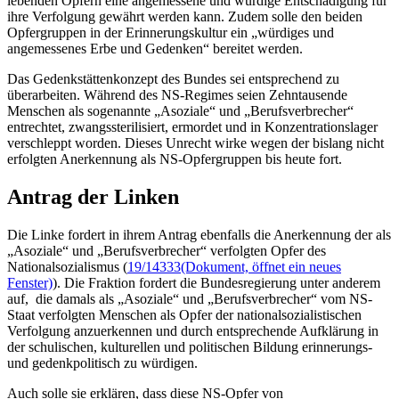
lebenden Opfern eine angemessene und würdige Entschädigung für
ihre Verfolgung gewährt werden kann. Zudem solle den beiden
Opfergruppen in der Erinnerungskultur ein „würdiges und
angemessenes Erbe und Gedenken“ bereitet werden.
Das Gedenkstättenkonzept des Bundes sei entsprechend zu
überarbeiten. Während des NS-Regimes seien Zehntausende
Menschen als sogenannte „Asoziale“ und „Berufsverbrecher“
entrechtet, zwangssterilisiert, ermordet und in Konzentrationslager
verschleppt worden. Dieses Unrecht wirke wegen der bislang nicht
erfolgten Anerkennung als NS-Opfergruppen bis heute fort.
Antrag der Linken
Die Linke fordert in ihrem Antrag ebenfalls die Anerkennung der als
„Asoziale“ und „Berufsverbrecher“ verfolgten Opfer des
Nationalsozialismus (
19/14333
(Dokument, öffnet ein neues
Fenster)
). Die Fraktion fordert die Bundesregierung unter anderem
auf, die damals als „Asoziale“ und „Berufsverbrecher“ vom NS-
Staat verfolgten Menschen als Opfer der nationalsozialistischen
Verfolgung anzuerkennen und durch entsprechende Aufklärung in
der schulischen, kulturellen und politischen Bildung erinnerungs-
und gedenkpolitisch zu würdigen.
Auch solle sie erklären, dass diese NS-Opfer von