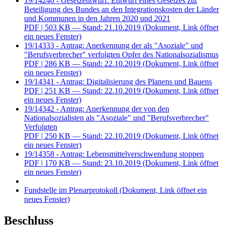
19/14246 - Gesetzentwurf: Entwurf eines Gesetzes zur
Beteiligung des Bundes an den Integrationskosten der Länder
und Kommunen in den Jahren 2020 und 2021
PDF
| 503 KB — Stand: 21.10.2019
(Dokument, Link öffnet
ein neues Fenster)
19/14333 - Antrag: Anerkennung der als "Asoziale" und
"Berufsverbrecher" verfolgten Opfer des Nationalsozialismus
PDF
| 286 KB — Stand: 22.10.2019
(Dokument, Link öffnet
ein neues Fenster)
19/14341 - Antrag: Digitalisierung des Planens und Bauens
PDF
| 251 KB — Stand: 22.10.2019
(Dokument, Link öffnet
ein neues Fenster)
19/14342 - Antrag: Anerkennung der von den
Nationalsozialisten als "Asoziale" und "Berufsverbrecher"
Verfolgten
PDF
| 250 KB — Stand: 22.10.2019
(Dokument, Link öffnet
ein neues Fenster)
19/14358 - Antrag: Lebensmittelverschwendung stoppen
PDF
| 170 KB — Stand: 23.10.2019
(Dokument, Link öffnet
ein neues Fenster)
Fundstelle im Plenarprotokoll
(Dokument, Link öffnet ein
neues Fenster)
Beschluss