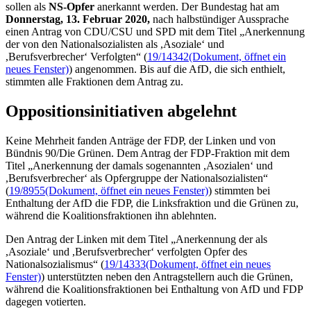
sollen als
NS-Opfer
anerkannt werden. Der Bundestag hat am
Donnerstag, 13. Februar 2020,
nach halbstündiger Aussprache
einen Antrag von CDU/CSU und SPD mit dem Titel „Anerkennung
der von den Nationalsozialisten als ,Asoziale‘ und
,Berufsverbrecher‘ Verfolgten“ (
19/14342
(Dokument, öffnet ein
neues Fenster)
) angenommen. Bis auf die AfD, die sich enthielt,
stimmten alle Fraktionen dem Antrag zu.
Oppositionsinitiativen abgelehnt
Keine Mehrheit fanden Anträge der FDP, der Linken und von
Bündnis 90/Die Grünen. Dem Antrag der FDP-Fraktion mit dem
Titel „Anerkennung der damals sogenannten ,Asozialen‘ und
,Berufsverbrecher‘ als Opfergruppe der Nationalsozialisten“
(
19/8955
(Dokument, öffnet ein neues Fenster)
) stimmten bei
Enthaltung der AfD die FDP, die Linksfraktion und die Grünen zu,
während die Koalitionsfraktionen ihn ablehnten.
Den Antrag der Linken mit dem Titel „Anerkennung der als
,Asoziale‘ und ,Berufsverbrecher‘ verfolgten Opfer des
Nationalsozialismus“ (
19/14333
(Dokument, öffnet ein neues
Fenster)
) unterstützten neben den Antragstellern auch die Grünen,
während die Koalitionsfraktionen bei Enthaltung von AfD und FDP
dagegen votierten.