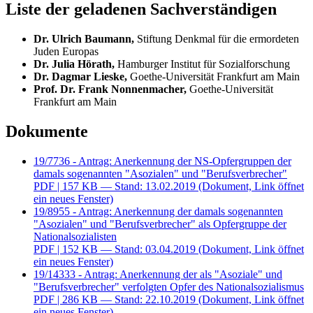
Liste der geladenen Sachverständigen
Dr. Ulrich Baumann,
Stiftung Denkmal für die ermordeten
Juden Europas
Dr. Julia Hörath,
Hamburger Institut für Sozialforschung
Dr. Dagmar Lieske,
Goethe-Universität Frankfurt am Main
Prof. Dr. Frank Nonnenmacher,
Goethe-Universität
Frankfurt am Main
Dokumente
19/7736 - Antrag: Anerkennung der NS-Opfergruppen der
damals sogenannten "Asozialen" und "Berufsverbrecher"
PDF
| 157 KB — Stand: 13.02.2019
(Dokument, Link öffnet
ein neues Fenster)
19/8955 - Antrag: Anerkennung der damals sogenannten
"Asozialen" und "Berufsverbrecher" als Opfergruppe der
Nationalsozialisten
PDF
| 152 KB — Stand: 03.04.2019
(Dokument, Link öffnet
ein neues Fenster)
19/14333 - Antrag: Anerkennung der als "Asoziale" und
"Berufsverbrecher" verfolgten Opfer des Nationalsozialismus
PDF
| 286 KB — Stand: 22.10.2019
(Dokument, Link öffnet
ein neues Fenster)