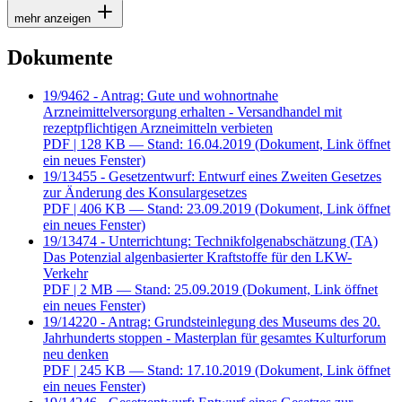
mehr anzeigen
Dokumente
19/9462 - Antrag: Gute und wohnortnahe
Arzneimittelversorgung erhalten - Versandhandel mit
rezeptpflichtigen Arzneimitteln verbieten
PDF
| 128 KB — Stand: 16.04.2019
(Dokument, Link öffnet
ein neues Fenster)
19/13455 - Gesetzentwurf: Entwurf eines Zweiten Gesetzes
zur Änderung des Konsulargesetzes
PDF
| 406 KB — Stand: 23.09.2019
(Dokument, Link öffnet
ein neues Fenster)
19/13474 - Unterrichtung: Technikfolgenabschätzung (TA)
Das Potenzial algenbasierter Kraftstoffe für den LKW-
Verkehr
PDF
| 2 MB — Stand: 25.09.2019
(Dokument, Link öffnet
ein neues Fenster)
19/14220 - Antrag: Grundsteinlegung des Museums des 20.
Jahrhunderts stoppen - Masterplan für gesamtes Kulturforum
neu denken
PDF
| 245 KB — Stand: 17.10.2019
(Dokument, Link öffnet
ein neues Fenster)