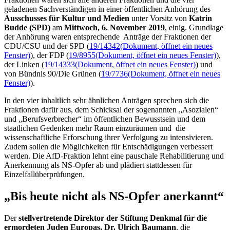
geladenen Sachverständigen in einer öffentlichen Anhörung des
Ausschusses für Kultur und Medien
unter Vorsitz von
Katrin
Budde (SPD)
am
Mittwoch, 6. November 2019
, einig. Grundlage
der Anhörung waren entsprechende Anträge der Fraktionen der
CDU/CSU und der SPD (
19/14342
(Dokument, öffnet ein neues
Fenster)
), der FDP (
19/8955
(Dokument, öffnet ein neues Fenster)
),
der Linken (
19/14333
(Dokument, öffnet ein neues Fenster)
) und
von Bündnis 90/Die Grünen (
19/7736
(Dokument, öffnet ein neues
Fenster)
).
In den vier inhaltlich sehr ähnlichen Anträgen sprechen sich die
Fraktionen dafür aus, dem Schicksal der sogenannten „Asozialen“
und „Berufsverbrecher“ im öffentlichen Bewusstsein und dem
staatlichen Gedenken mehr Raum einzuräumen und die
wissenschaftliche Erforschung ihrer Verfolgung zu intensivieren.
Zudem sollen die Möglichkeiten für Entschädigungen verbessert
werden. Die AfD-Fraktion lehnt eine pauschale Rehabilitierung und
Anerkennung als NS-Opfer ab und plädiert stattdessen für
Einzelfallüberprüfungen.
„Bis heute nicht als NS-Opfer anerkannt“
Der
stellvertretende Direktor der Stiftung Denkmal für die
ermordeten Juden Europas, Dr. Ulrich Baumann
, die