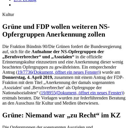
Kultur
Grüne und FDP wollen weite­ren NS-
Opfergruppen Anerken­nung zollen
Die Fraktion Bündnis 90/Die Grünen fordert die Bundesregierung
auf, sich für die
Aufnahme der NS-Opfergruppen der
„Berufsverbrecher“ und „Asozialen“
in die offizielle
Erinnerungskultur einzusetzen und eine Anerkennung dieser wenig
beachteten Opfergruppen zu gewährleisten. Ein entsprechender
Antrag (
19/7736
(Dokument, öffnet ein neues Fenster)
) wurde am
Donnerstag, 4. April 2019,
zusammen mit einem Antrag der FDP-
Fraktion mit dem Titel „Anerkennung der damals sogenannten
,Asozialen' und ,Berufsverbrecher' als Opfergruppe der
Nationalsozialisten“ (
19/8955
(Dokument, öffnet ein neues Fenster)
)
erstmals beraten. Die Vorlagen wurden zur federführenden Beratung
an den Ausschuss für Kultur und Medien überwiesen.
Grüne: Niemand war „zu Recht“ im KZ
Die Opfergruppen der sogenannten Asozialen und