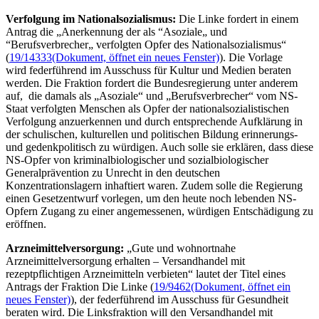
Verfolgung im Nationalsozialismus:
Die Linke fordert in einem
Antrag die „Anerkennung der als “Asoziale„ und
“Berufsverbrecher„ verfolgten Opfer des Nationalsozialismus“
(
19/14333
(Dokument, öffnet ein neues Fenster)
). Die Vorlage
wird federführend im Ausschuss für Kultur und Medien beraten
werden. Die Fraktion fordert die Bundesregierung unter anderem
auf, die damals als „Asoziale“ und „Berufsverbrecher“ vom NS-
Staat verfolgten Menschen als Opfer der nationalsozialistischen
Verfolgung anzuerkennen und durch entsprechende Aufklärung in
der schulischen, kulturellen und politischen Bildung erinnerungs-
und gedenkpolitisch zu würdigen. Auch solle sie erklären, dass diese
NS-Opfer von kriminalbiologischer und sozialbiologischer
Generalprävention zu Unrecht in den deutschen
Konzentrationslagern inhaftiert waren. Zudem solle die Regierung
einen Gesetzentwurf vorlegen, um den heute noch lebenden NS-
Opfern Zugang zu einer angemessenen, würdigen Entschädigung zu
eröffnen.
Arzneimittelversorgung:
„Gute und wohnortnahe
Arzneimittelversorgung erhalten – Versandhandel mit
rezeptpflichtigen Arzneimitteln verbieten“ lautet der Titel eines
Antrags der Fraktion Die Linke (
19/9462
(Dokument, öffnet ein
neues Fenster)
), der federführend im Ausschuss für Gesundheit
beraten wird. Die Linksfraktion will den Versandhandel mit