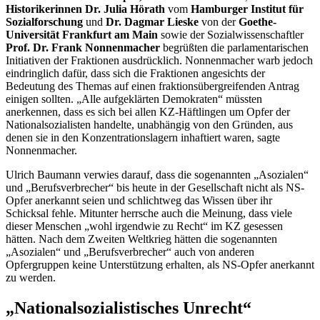
Historikerinnen Dr. Julia Hörath
vom
Hamburger Institut für
Sozialforschung
und
Dr.
Dagmar Lieske
von der
Goethe-
Universität Frankfurt am Main
sowie der Sozialwissenschaftler
Prof. Dr. Frank Nonnenmacher
begrüßten die parlamentarischen
Initiativen der Fraktionen ausdrücklich. Nonnenmacher warb jedoch
eindringlich dafür, dass sich die Fraktionen angesichts der
Bedeutung des Themas auf einen fraktionsübergreifenden Antrag
einigen sollten. „Alle aufgeklärten Demokraten“ müssten
anerkennen, dass es sich bei allen KZ-Häftlingen um Opfer der
Nationalsozialisten handelte, unabhängig von den Gründen, aus
denen sie in den Konzentrationslagern inhaftiert waren, sagte
Nonnenmacher.
Ulrich Baumann verwies darauf, dass die sogenannten „Asozialen“
und „Berufsverbrecher“ bis heute in der Gesellschaft nicht als NS-
Opfer anerkannt seien und schlichtweg das Wissen über ihr
Schicksal fehle. Mitunter herrsche auch die Meinung, dass viele
dieser Menschen „wohl irgendwie zu Recht“ im KZ gesessen
hätten. Nach dem Zweiten Weltkrieg hätten die sogenannten
„Asozialen“ und „Berufsverbrecher“ auch von anderen
Opfergruppen keine Unterstützung erhalten, als NS-Opfer anerkannt
zu werden.
„Nationalsozialistisches Unrecht“