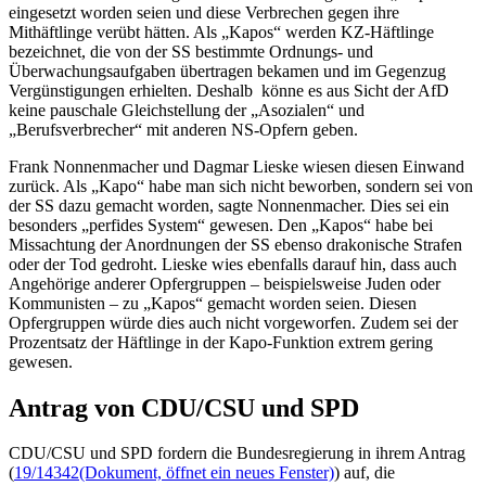
eingesetzt worden seien und diese Verbrechen gegen ihre
Mithäftlinge verübt hätten. Als „Kapos“ werden KZ-Häftlinge
bezeichnet, die von der SS bestimmte Ordnungs- und
Überwachungsaufgaben übertragen bekamen und im Gegenzug
Vergünstigungen erhielten. Deshalb könne es aus Sicht der AfD
keine pauschale Gleichstellung der „Asozialen“ und
„Berufsverbrecher“ mit anderen NS-Opfern geben.
Frank Nonnenmacher und Dagmar Lieske wiesen diesen Einwand
zurück. Als „Kapo“ habe man sich nicht beworben, sondern sei von
der SS dazu gemacht worden, sagte Nonnenmacher. Dies sei ein
besonders „perfides System“ gewesen. Den „Kapos“ habe bei
Missachtung der Anordnungen der SS ebenso drakonische Strafen
oder der Tod gedroht. Lieske wies ebenfalls darauf hin, dass auch
Angehörige anderer Opfergruppen – beispielsweise Juden oder
Kommunisten – zu „Kapos“ gemacht worden seien. Diesen
Opfergruppen würde dies auch nicht vorgeworfen. Zudem sei der
Prozentsatz der Häftlinge in der Kapo-Funktion extrem gering
gewesen.
Antrag von CDU/CSU und SPD
CDU/CSU und SPD fordern die Bundesregierung in ihrem Antrag
(
19/14342
(Dokument, öffnet ein neues Fenster)
) auf, die