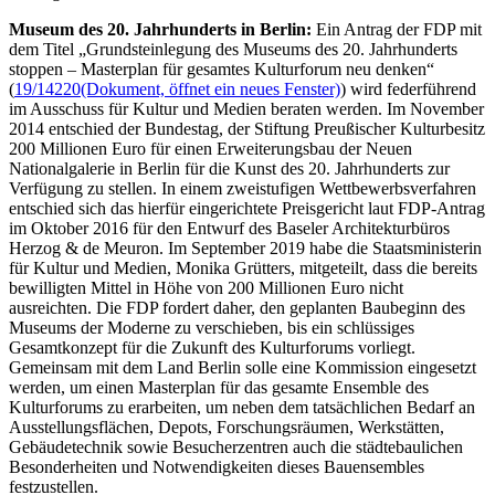
Museum des 20. Jahrhunderts in Berlin:
Ein Antrag der FDP mit
dem Titel „Grundsteinlegung des Museums des 20. Jahrhunderts
stoppen – Masterplan für gesamtes Kulturforum neu denken“
(
19/14220
(Dokument, öffnet ein neues Fenster)
) wird federführend
im Ausschuss für Kultur und Medien beraten werden. Im November
2014 entschied der Bundestag, der Stiftung Preußischer Kulturbesitz
200 Millionen Euro für einen Erweiterungsbau der Neuen
Nationalgalerie in Berlin für die Kunst des 20. Jahrhunderts zur
Verfügung zu stellen. In einem zweistufigen Wettbewerbsverfahren
entschied sich das hierfür eingerichtete Preisgericht laut FDP-Antrag
im Oktober 2016 für den Entwurf des Baseler Architekturbüros
Herzog &
de Meuron
. Im September 2019 habe die Staatsministerin
für Kultur und Medien, Monika Grütters, mitgeteilt, dass die bereits
bewilligten Mittel in Höhe von 200 Millionen Euro nicht
ausreichten. Die FDP fordert daher, den geplanten Baubeginn des
Museums der Moderne zu verschieben, bis ein schlüssiges
Gesamtkonzept für die Zukunft des Kulturforums vorliegt.
Gemeinsam mit dem Land Berlin solle eine Kommission eingesetzt
werden, um einen Masterplan für das gesamte
Ensemble
des
Kulturforums zu erarbeiten, um neben dem tatsächlichen Bedarf an
Ausstellungsflächen, Depots, Forschungsräumen, Werkstätten,
Gebäudetechnik sowie Besucherzentren auch die städtebaulichen
Besonderheiten und Notwendigkeiten dieses Bauensembles
festzustellen.