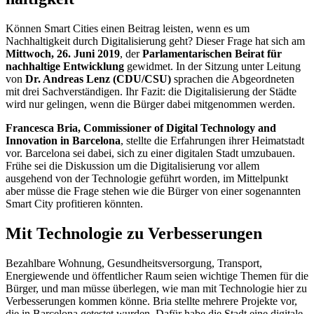
Können
Smart Cities
einen Beitrag leisten, wenn es um
Nachhaltigkeit durch Digitalisierung geht? Dieser Frage hat sich am
Mittwoch, 26. Juni 2019
, der
Parlamentarischen Beirat für
nachhaltige Entwicklung
gewidmet. In der Sitzung unter Leitung
von
Dr. Andreas Lenz (CDU/CSU)
sprachen die Abgeordneten
mit drei Sachverständigen. Ihr Fazit: die Digitalisierung der Städte
wird nur gelingen, wenn die Bürger dabei mitgenommen werden.
Francesca Bria,
Commissioner of Digital Technology and
Innovation
in Barcelona
, stellte die Erfahrungen ihrer Heimatstadt
vor. Barcelona sei dabei, sich zu einer digitalen Stadt umzubauen.
Frühe sei die Diskussion um die Digitalisierung vor allem
ausgehend von der Technologie geführt worden, im Mittelpunkt
aber müsse die Frage stehen wie die Bürger von einer sogenannten
Smart City
profitieren könnten.
Mit Technologie zu Verbesserungen
Bezahlbare Wohnung, Gesundheitsversorgung, Transport,
Energiewende und öffentlicher Raum seien wichtige Themen für die
Bürger, und man müsse überlegen, wie man mit Technologie hier zu
Verbesserungen kommen könne. Bria stellte mehrere Projekte vor,
die in Barcelona getestet wurden. Dafür habe die Stadt eine digitale