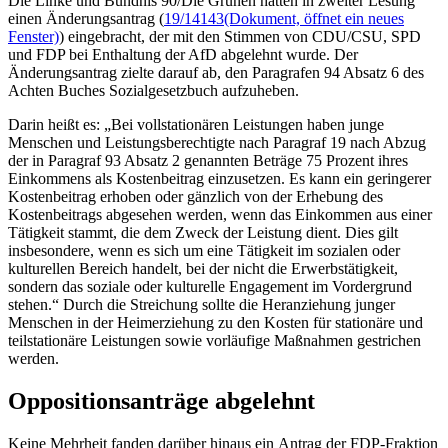
Die Linke und Bündnis 90/Die Grünen hatten in zweiter Lesung
einen Änderungsantrag (
19/14143
(Dokument, öffnet ein neues
Fenster)
) eingebracht, der mit den Stimmen von CDU/CSU, SPD
und FDP bei Enthaltung der AfD abgelehnt wurde. Der
Änderungsantrag zielte darauf ab, den Paragrafen 94 Absatz 6 des
Achten Buches Sozialgesetzbuch aufzuheben.
Darin heißt es: „Bei vollstationären Leistungen haben junge
Menschen und Leistungsberechtigte nach Paragraf 19 nach Abzug
der in Paragraf 93 Absatz 2 genannten Beträge 75 Prozent ihres
Einkommens als Kostenbeitrag einzusetzen. Es kann ein geringerer
Kostenbeitrag erhoben oder gänzlich von der Erhebung des
Kostenbeitrags abgesehen werden, wenn das Einkommen aus einer
Tätigkeit stammt, die dem Zweck der Leistung dient. Dies gilt
insbesondere, wenn es sich um eine Tätigkeit im sozialen oder
kulturellen Bereich handelt, bei der nicht die Erwerbstätigkeit,
sondern das soziale oder kulturelle Engagement im Vordergrund
stehen.“ Durch die Streichung sollte die Heranziehung junger
Menschen in der Heimerziehung zu den Kosten für stationäre und
teilstationäre Leistungen sowie vorläufige Maßnahmen gestrichen
werden.
Oppositionsanträge abgelehnt
Keine Mehrheit fanden darüber hinaus ein Antrag der FDP-Fraktion