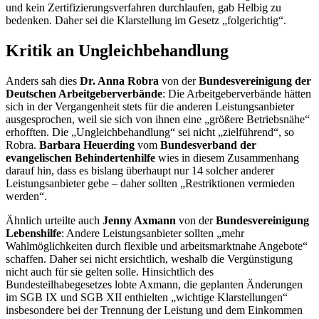
und kein Zertifizierungsverfahren durchlaufen, gab Helbig zu
bedenken. Daher sei die Klarstellung im Gesetz „folgerichtig“.
Kritik an Ungleichbehandlung
Anders sah dies
Dr. Anna Robra
von der
Bundesvereinigung der
Deutschen Arbeitgeberverbände
: Die Arbeitgeberverbände hätten
sich in der Vergangenheit stets für die anderen Leistungsanbieter
ausgesprochen, weil sie sich von ihnen eine „größere Betriebsnähe“
erhofften. Die „Ungleichbehandlung“ sei nicht „zielführend“, so
Robra.
Barbara Heuerding
vom
Bundesverband der
evangelischen Behindertenhilfe
wies in diesem Zusammenhang
darauf hin, dass es bislang überhaupt nur 14 solcher anderer
Leistungsanbieter gebe – daher sollten „Restriktionen vermieden
werden“.
Ähnlich urteilte auch
Jenny Axmann
von der
Bundesvereinigung
Lebenshilfe
: Andere Leistungsanbieter sollten „mehr
Wahlmöglichkeiten durch flexible und arbeitsmarktnahe Angebote“
schaffen. Daher sei nicht ersichtlich, weshalb die Vergünstigung
nicht auch für sie gelten solle. Hinsichtlich des
Bundesteilhabegesetzes lobte Axmann, die geplanten Änderungen
im SGB IX und SGB XII enthielten „wichtige Klarstellungen“
insbesondere bei der Trennung der Leistung und dem Einkommen