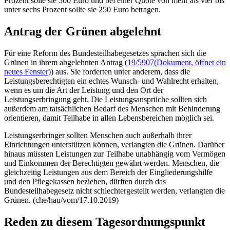
Prozent solle sie 500 Euro und bei einer Quote von mehr als vier bis
unter sechs Prozent sollte sie 250 Euro betragen.
Antrag der Grünen abgelehnt
Für eine Reform des Bundesteilhabegesetzes sprachen sich die
Grünen in ihrem abgelehnten Antrag (
19/5907
(Dokument, öffnet ein
neues Fenster)
) aus. Sie forderten unter anderem, dass die
Leistungsberechtigten ein echtes Wunsch- und Wahlrecht erhalten,
wenn es um die Art der Leistung und den Ort der
Leistungserbringung geht. Die Leistungsansprüche sollten sich
außerdem am tatsächlichen Bedarf des Menschen mit Behinderung
orientieren, damit Teilhabe in allen Lebensbereichen möglich sei.
Leistungserbringer sollten Menschen auch außerhalb ihrer
Einrichtungen unterstützen können, verlangten die Grünen. Darüber
hinaus müssten Leistungen zur Teilhabe unabhängig vom Vermögen
und Einkommen der Berechtigten gewährt werden. Menschen, die
gleichzeitig Leistungen aus dem Bereich der Eingliederungshilfe
und den Pflegekassen beziehen, dürften durch das
Bundesteilhabegesetz nicht schlechtergestellt werden, verlangten die
Grünen. (che/hau/vom/17.10.2019)
Reden zu diesem Tagesordnungspunkt