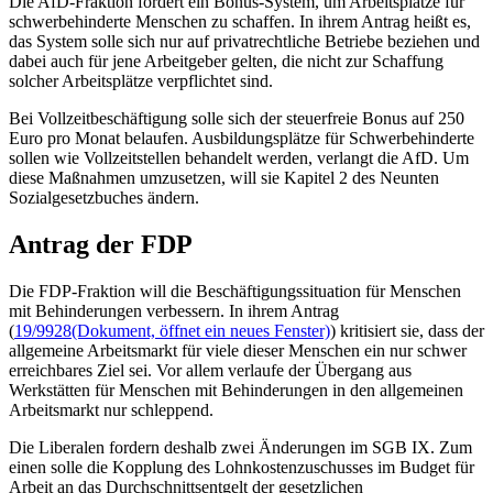
Die AfD-Fraktion fordert ein Bonus-System, um Arbeitsplätze für
schwerbehinderte Menschen zu schaffen. In ihrem Antrag heißt es,
das System solle sich nur auf privatrechtliche Betriebe beziehen und
dabei auch für jene Arbeitgeber gelten, die nicht zur Schaffung
solcher Arbeitsplätze verpflichtet sind.
Bei Vollzeitbeschäftigung solle sich der steuerfreie Bonus auf 250
Euro pro Monat belaufen. Ausbildungsplätze für Schwerbehinderte
sollen wie Vollzeitstellen behandelt werden, verlangt die AfD. Um
diese Maßnahmen umzusetzen, will sie Kapitel 2 des Neunten
Sozialgesetzbuches ändern.
Antrag der FDP
Die FDP-Fraktion will die Beschäftigungssituation für Menschen
mit Behinderungen verbessern. In ihrem Antrag
(
19/9928
(Dokument, öffnet ein neues Fenster)
) kritisiert sie, dass der
allgemeine Arbeitsmarkt für viele dieser Menschen ein nur schwer
erreichbares Ziel sei. Vor allem verlaufe der Übergang aus
Werkstätten für Menschen mit Behinderungen in den allgemeinen
Arbeitsmarkt nur schleppend.
Die Liberalen fordern deshalb zwei Änderungen im SGB IX. Zum
einen solle die Kopplung des Lohnkostenzuschusses im Budget für
Arbeit an das Durchschnittsentgelt der gesetzlichen