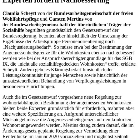
Experten fordern Nachbesserung
Claudia Scheytt
von der
Bundesarbeitsgemeinschaft der freien
Wohlfahrtspflege
und
Carsten Mertins
von
der
Bundesarbeitsgemeinschaft der überörtlichen Träger der
Sozialhilfe
begrüßten grundsätzlich den Gesetzentwurf der
Bundesregierung, betonten aber hinsichtlich der Umsetzung der
Ergebnisse der Arbeitsgruppe Personenorientierung noch
„Nachjustierungsbedarf“. So müsse etwa bei der Bestimmung der
Angemessenheitsgrenze für die Wohnkosten ebenso nachgebessert
werden wie bei der Anspruchsberechtigtengrundlage für das SGB
IX, die „nicht alle sozialhilfegedeckten Wohnkosten“ treffe, erklärte
Scheytt. Zudem gebe es Klärungsbedarf hinsichtlich der
Leistungskontinuität für junge Menschen sowie hinsichtlich der
umsatzsteuerlichen Behandlung von Verpflegungsleistungen in
besonderen Einrichtungen.
Auch die im Gesetzentwurf vorgesehene neue Regelung zur
wohnortabhängigen Bestimmung der angemessenen Wohnkosten
hielten beide Experten grundsätzlich für erforderlich, mahnten aber
eine weitere Spezifizierung an. Aufgrund unterschiedlicher
Mietspiegel müsse die Angemessenheitsgrenze auf den konkreten
Wohnort angewendet werden. Mertins drang zudem darauf, die im
Änderungsgesetz geplante Regelung zur Vermeidung einer
Rentenlücke im Januar 2020 vorzuziehen und möglichst zeitnah