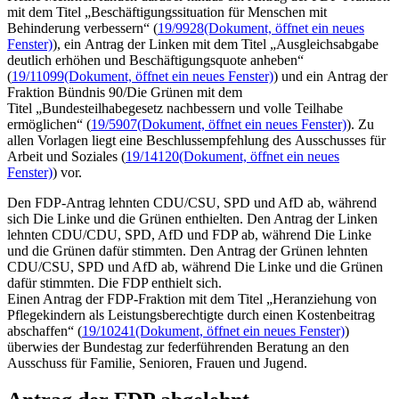
mit dem Titel „Beschäftigungssituation für Menschen mit
Behinderung verbessern“ (
19/9928
(Dokument, öffnet ein neues
Fenster)
), ein Antrag der Linken mit dem Titel „Ausgleichsabgabe
deutlich erhöhen und Beschäftigungsquote anheben“
(
19/11099
(Dokument, öffnet ein neues Fenster)
) und ein Antrag der
Fraktion Bündnis 90/Die Grünen mit dem
Titel „Bundesteilhabegesetz nachbessern und volle Teilhabe
ermöglichen“ (
19/5907
(Dokument, öffnet ein neues Fenster)
). Zu
allen Vorlagen liegt eine Beschlussempfehlung des Ausschusses für
Arbeit und Soziales (
19/14120
(Dokument, öffnet ein neues
Fenster)
) vor.
Den FDP-Antrag lehnten CDU/CSU, SPD und AfD ab, während
sich Die Linke und die Grünen enthielten. Den Antrag der Linken
lehnten CDU/CDU, SPD, AfD und FDP ab, während Die Linke
und die Grünen dafür stimmten. Den Antrag der Grünen lehnten
CDU/CSU, SPD und AfD ab, während Die Linke und die Grünen
dafür stimmten. Die FDP enthielt sich.
Einen Antrag der FDP-Fraktion mit dem Titel „Heranziehung von
Pflegekindern als Leistungsberechtigte durch einen Kostenbeitrag
abschaffen“ (
19/10241
(Dokument, öffnet ein neues Fenster)
)
überwies der Bundestag zur federführenden Beratung an den
Ausschuss für Familie, Senioren, Frauen und Jugend.