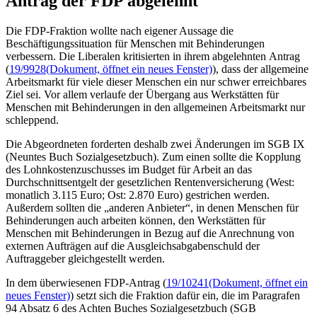
Antrag der FDP abgelehnt
Die FDP-Fraktion wollte nach eigener Aussage die
Beschäftigungssituation für Menschen mit Behinderungen
verbessern. Die Liberalen kritisierten in ihrem abgelehnten Antrag
(
19/9928
(Dokument, öffnet ein neues Fenster)
), dass der allgemeine
Arbeitsmarkt für viele dieser Menschen ein nur schwer erreichbares
Ziel sei. Vor allem verlaufe der Übergang aus Werkstätten für
Menschen mit Behinderungen in den allgemeinen Arbeitsmarkt nur
schleppend.
Die Abgeordneten forderten deshalb zwei Änderungen im SGB IX
(Neuntes Buch Sozialgesetzbuch). Zum einen sollte die Kopplung
des Lohnkostenzuschusses im
Budget
für Arbeit an das
Durchschnittsentgelt der gesetzlichen Rentenversicherung (West:
monatlich 3.115 Euro; Ost: 2.870 Euro) gestrichen werden.
Außerdem sollten die „anderen Anbieter“, in denen Menschen für
Behinderungen auch arbeiten können, den Werkstätten für
Menschen mit Behinderungen in Bezug auf die Anrechnung von
externen Aufträgen auf die Ausgleichsabgabenschuld der
Auftraggeber gleichgestellt werden.
In dem überwiesenen FDP-Antrag (
19/10241
(Dokument, öffnet ein
neues Fenster)
) setzt sich die Fraktion dafür ein, die im Paragrafen
94 Absatz 6 des Achten Buches Sozialgesetzbuch (SGB