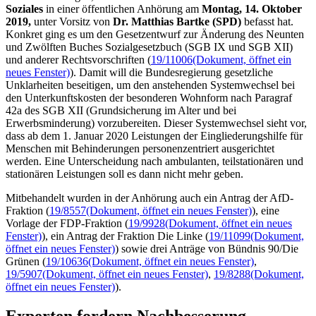
Soziales
in einer öffentlichen Anhörung am
Montag, 14. Oktober
2019,
unter Vorsitz von
Dr. Matthias Bartke (SPD)
befasst hat.
Konkret ging es um den Gesetzentwurf zur Änderung des Neunten
und Zwölften Buches Sozialgesetzbuch (SGB IX und SGB XII)
und anderer Rechtsvorschriften (
19/11006
(Dokument, öffnet ein
neues Fenster)
). Damit will die Bundesregierung gesetzliche
Unklarheiten beseitigen, um den anstehenden Systemwechsel bei
den Unterkunftskosten der besonderen Wohnform nach Paragraf
42a des SGB XII (Grundsicherung im Alter und bei
Erwerbsminderung) vorzubereiten. Dieser Systemwechsel sieht vor,
dass ab dem 1. Januar 2020 Leistungen der Eingliederungshilfe für
Menschen mit Behinderungen personenzentriert ausgerichtet
werden. Eine Unterscheidung nach ambulanten, teilstationären und
stationären Leistungen soll es dann nicht mehr geben.
Mitbehandelt wurden in der Anhörung auch ein Antrag der AfD-
Fraktion (
19/8557
(Dokument, öffnet ein neues Fenster)
), eine
Vorlage der FDP-Fraktion (
19/9928
(Dokument, öffnet ein neues
Fenster)
), ein Antrag der Fraktion Die Linke (
19/11099
(Dokument,
öffnet ein neues Fenster)
) sowie drei Anträge von Bündnis 90/Die
Grünen (
19/10636
(Dokument, öffnet ein neues Fenster)
,
19/5907
(Dokument, öffnet ein neues Fenster)
,
19/8288
(Dokument,
öffnet ein neues Fenster)
).