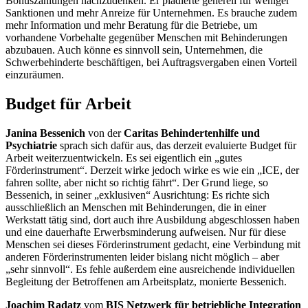
Bonuszahlungen nachzudenken. Er plädierte generell für weniger
Sanktionen und mehr Anreize für Unternehmen. Es brauche zudem
mehr Information und mehr Beratung für die Betriebe, um
vorhandene Vorbehalte gegenüber Menschen mit Behinderungen
abzubauen. Auch könne es sinnvoll sein, Unternehmen, die
Schwerbehinderte beschäftigen, bei Auftragsvergaben einen Vorteil
einzuräumen.
Budget
für Arbeit
Janina Bessenich
von der
Caritas Behindertenhilfe und
Psychiatrie
sprach sich dafür aus, das derzeit evaluierte
Budget
für
Arbeit weiterzuentwickeln. Es sei eigentlich ein „gutes
Förderinstrument“. Derzeit wirke jedoch wirke es wie ein „ICE, der
fahren sollte, aber nicht so richtig fährt“. Der Grund liege, so
Bessenich, in seiner „exklusiven“ Ausrichtung: Es richte sich
ausschließlich an Menschen mit Behinderungen, die in einer
Werkstatt tätig sind, dort auch ihre Ausbildung abgeschlossen haben
und eine dauerhafte Erwerbsminderung aufweisen. Nur für diese
Menschen sei dieses Förderinstrument gedacht, eine Verbindung mit
anderen Förderinstrumenten leider bislang nicht möglich – aber
„sehr sinnvoll“. Es fehle außerdem eine ausreichende individuellen
Begleitung der Betroffenen am Arbeitsplatz, monierte Bessenich.
Joachim Radatz
vom
BIS Netzwerk für betriebliche Integration