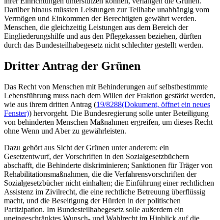
ihrer Einrichtungen unterstützen können, verlangen die Grünen.
Darüber hinaus müssten Leistungen zur Teilhabe unabhängig vom
Vermögen und Einkommen der Berechtigten gewährt werden.
Menschen, die gleichzeitig Leistungen aus dem Bereich der
Eingliederungshilfe und aus den Pflegekassen beziehen, dürften
durch das Bundesteilhabegesetz nicht schlechter gestellt werden.
Dritter Antrag der Grünen
Das Recht von Menschen mit Behinderungen auf selbstbestimmte
Lebensführung muss nach dem Willen der Fraktion gestärkt werden,
wie aus ihrem dritten Antrag (
19/8288
(Dokument, öffnet ein neues
Fenster)
) hervorgeht. Die Bundesregierung solle unter Beteiligung
von behinderten Menschen Maßnahmen ergreifen, um dieses Recht
ohne Wenn und Aber zu gewährleisten.
Dazu gehört aus Sicht der Grünen unter anderem: ein
Gesetzentwurf, der Vorschriften in den Sozialgesetzbüchern
abschafft, die Behinderte diskriminieren; Sanktionen für Träger von
Rehabilitationsmaßnahmen, die die Verfahrensvorschriften der
Sozialgesetzbücher nicht einhalten; die Einführung einer rechtlichen
Assistenz im Zivilrecht, die eine rechtliche Betreuung überflüssig
macht, und die Beseitigung der Hürden in der politischen
Partizipation. Im Bundesteilhabegesetz solle außerdem ein
uneingeschränktes Wunsch- und Wahlrecht im Hinblick auf die