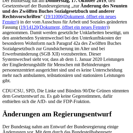
Der Bundestag hat am
Donnerstag, 17. Oktober 2019
, den
Gesetzentwurf der Bundesregierung „zur
Änderung des Neunten
und des Zwölften Buches Sozialgesetzbuch und anderer
Rechtsvorschriften
“ (
19/11006
(Dokument, öffnet ein neues
Fenster)
) in der vom Ausschuss für Arbeit und Soziales geänderten
Fassung (
19/14120
(Dokument, öffnet ein neues Fenster)
)
angenommen. Damit werden gesetzliche Unklarheiten beseitigt, um
den anstehenden Systemwechsel bei den Unterkunftskosten der
besonderen Wohnform nach Paragraf 42a des Zwölften Buches
Sozialgesetzbuch zur Grundsicherung im Alter und bei
Erwerbsminderung (SGB XII) vorzubereiten. Dieser
Systemwechsel sieht vor, dass ab dem 1. Januar 2020 Leistungen
der Eingliederungshilfe für Menschen mit Behinderungen
personenzentriert ausgerichtet sind und es keine Unterscheidung
mehr nach ambulanten, teilstationären und stationären Leistungen
gibt.
CDU/CSU, SPD, Die Linke und Bündnis 90/Die Grünen stimmten
dem Gesetzentwurf zu. Es gab keine Gegenstimmen, dafür
enthielten sich die AfD- und die FDP-Fraktion.
Änderungen am Regierungsentwurf
Der Bundestag nahm am Entwurf der Bundesregierung einige
Änderungen vor. Mit dem durch das Bundesteilhabegesetz