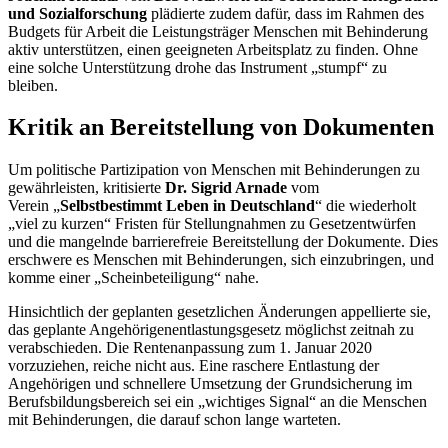
und Sozialforschung
plädierte zudem dafür, dass im Rahmen des
Budgets
für Arbeit die Leistungsträger Menschen mit Behinderung
aktiv unterstützen, einen geeigneten Arbeitsplatz zu finden. Ohne
eine solche Unterstützung drohe das Instrument „stumpf“ zu
bleiben.
Kritik an Bereitstellung von Dokumenten
Um politische Partizipation von Menschen mit Behinderungen zu
gewährleisten, kritisierte
Dr. Sigrid Arnade
vom
Verein
„
Selbstbestimmt Leben in Deutschland
“ die wiederholt
„viel zu kurzen“ Fristen für Stellungnahmen zu Gesetzentwürfen
und die mangelnde barrierefreie Bereitstellung der Dokumente. Dies
erschwere es Menschen mit Behinderungen, sich einzubringen, und
komme einer „Scheinbeteiligung“ nahe.
Hinsichtlich der geplanten gesetzlichen Änderungen appellierte sie,
das geplante Angehörigenentlastungsgesetz möglichst zeitnah zu
verabschieden. Die Rentenanpassung zum 1. Januar 2020
vorzuziehen, reiche nicht aus. Eine raschere Entlastung der
Angehörigen und schnellere Umsetzung der Grundsicherung im
Berufsbildungsbereich sei ein „wichtiges Signal“ an die Menschen
mit Behinderungen, die darauf schon lange warteten.