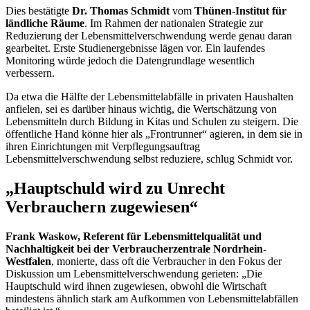
Dies bestätigte
Dr. Thomas Schmidt
vom
Thünen-Institut für
ländliche Räume
. Im Rahmen der nationalen Strategie zur
Reduzierung der Lebensmittelverschwendung werde genau daran
gearbeitet. Erste Studienergebnisse lägen vor. Ein laufendes
Monitoring würde jedoch die Datengrundlage wesentlich
verbessern.
Da etwa die Hälfte der Lebensmittelabfälle in privaten Haushalten
anfielen, sei es darüber hinaus wichtig, die Wertschätzung von
Lebensmitteln durch Bildung in Kitas und Schulen zu steigern. Die
öffentliche Hand könne hier als „
Frontrunner
“ agieren, in dem sie in
ihren Einrichtungen mit Verpflegungsauftrag
Lebensmittelverschwendung selbst reduziere, schlug Schmidt vor.
„Hauptschuld wird zu Unrecht
Verbrauchern zugewiesen“
Frank Waskow, Referent für Lebensmittelqualität und
Nachhaltigkeit bei der Verbraucherzentrale Nordrhein-
Westfalen
, monierte, dass oft die Verbraucher in den Fokus der
Diskussion um Lebensmittelverschwendung gerieten: „Die
Hauptschuld wird ihnen zugewiesen, obwohl die Wirtschaft
mindestens ähnlich stark am Aufkommen von Lebensmittelabfällen