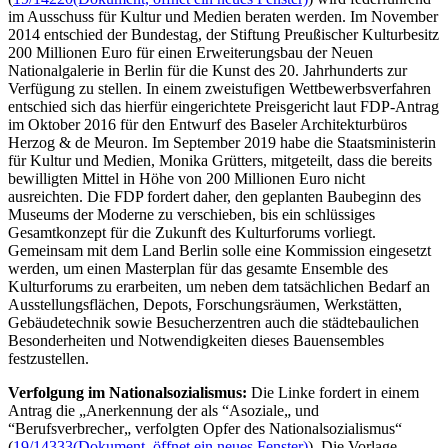
im Ausschuss für Kultur und Medien beraten werden. Im November
2014 entschied der Bundestag, der Stiftung Preußischer Kulturbesitz
200 Millionen Euro für einen Erweiterungsbau der Neuen
Nationalgalerie in Berlin für die Kunst des 20. Jahrhunderts zur
Verfügung zu stellen. In einem zweistufigen Wettbewerbsverfahren
entschied sich das hierfür eingerichtete Preisgericht laut FDP-Antrag
im Oktober 2016 für den Entwurf des Baseler Architekturbüros
Herzog &
de Meuron
. Im September 2019 habe die Staatsministerin
für Kultur und Medien, Monika Grütters, mitgeteilt, dass die bereits
bewilligten Mittel in Höhe von 200 Millionen Euro nicht
ausreichten. Die FDP fordert daher, den geplanten Baubeginn des
Museums der Moderne zu verschieben, bis ein schlüssiges
Gesamtkonzept für die Zukunft des Kulturforums vorliegt.
Gemeinsam mit dem Land Berlin solle eine Kommission eingesetzt
werden, um einen Masterplan für das gesamte
Ensemble
des
Kulturforums zu erarbeiten, um neben dem tatsächlichen Bedarf an
Ausstellungsflächen, Depots, Forschungsräumen, Werkstätten,
Gebäudetechnik sowie Besucherzentren auch die städtebaulichen
Besonderheiten und Notwendigkeiten dieses Bauensembles
festzustellen.
Verfolgung im Nationalsozialismus:
Die Linke fordert in einem
Antrag die „Anerkennung der als “Asoziale„ und
“Berufsverbrecher„ verfolgten Opfer des Nationalsozialismus“
(
19/14333
(Dokument, öffnet ein neues Fenster)
). Die Vorlage