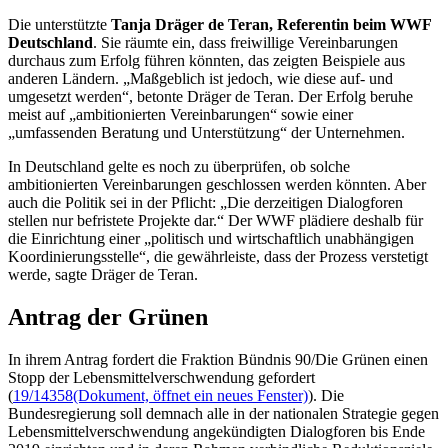
Die unterstützte
Tanja Dräger de Teran, Referentin beim WWF
Deutschland
. Sie räumte ein, dass freiwillige Vereinbarungen
durchaus zum Erfolg führen könnten, das zeigten Beispiele aus
anderen Ländern. „Maßgeblich ist jedoch, wie diese auf- und
umgesetzt werden“, betonte Dräger de Teran. Der Erfolg beruhe
meist auf „ambitionierten Vereinbarungen“ sowie einer
„umfassenden Beratung und Unterstützung“ der Unternehmen.
In Deutschland gelte es noch zu überprüfen, ob solche
ambitionierten Vereinbarungen geschlossen werden könnten. Aber
auch die Politik sei in der Pflicht: „Die derzeitigen Dialogforen
stellen nur befristete Projekte dar.“ Der WWF plädiere deshalb für
die Einrichtung einer „politisch und wirtschaftlich unabhängigen
Koordinierungsstelle“, die gewährleiste, dass der Prozess verstetigt
werde, sagte Dräger de Teran.
Antrag der Grünen
In ihrem Antrag fordert die Fraktion Bündnis 90/Die Grünen einen
Stopp der Lebensmittelverschwendung gefordert
(
19/14358
(Dokument, öffnet ein neues Fenster)
). Die
Bundesregierung soll demnach alle in der nationalen Strategie gegen
Lebensmittelverschwendung angekündigten Dialogforen bis Ende