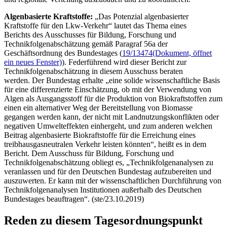
Algenbasierte Kraftstoffe:
„Das Potenzial algenbasierter
Kraftstoffe für den Lkw-Verkehr“ lautet das Thema eines
Berichts des Ausschusses für Bildung, Forschung und
Technikfolgenabschätzung gemäß Paragraf 56a der
Geschäftsordnung des Bundestages (
19/13474
(Dokument, öffnet
ein neues Fenster)
). Federführend wird dieser Bericht zur
Technikfolgenabschätzung in diesem Ausschuss beraten
werden. Der Bundestag erhalte „eine solide wissenschaftliche Basis
für eine differenzierte Einschätzung, ob mit der Verwendung von
Algen als Ausgangsstoff für die Produktion von Biokraftstoffen zum
einen ein alternativer Weg der Bereitstellung von Biomasse
gegangen werden kann, der nicht mit Landnutzungskonflikten oder
negativen Umwelteffekten einhergeht, und zum anderen welchen
Beitrag algenbasierte Biokraftstoffe für die Erreichung eines
treibhausgasneutralen Verkehr leisten könnten“, heißt es in dem
Bericht. Dem Ausschuss für Bildung, Forschung und
Technikfolgenabschätzung obliegt es, „Technikfolgenanalysen zu
veranlassen und für den Deutschen Bundestag aufzubereiten und
auszuwerten. Er kann mit der wissenschaftlichen Durchführung von
Technikfolgenanalysen Institutionen außerhalb des Deutschen
Bundestages beauftragen“. (ste/23.10.2019)
Reden zu diesem Tagesordnungspunkt