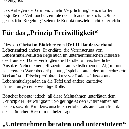
beteiligt ist.“
Das Anliegen der Grünen, „mehr Verpflichtung“ einzufordern,
begrüße die Verbraucherzentrale deshalb ausdrücklich. „Ohne
gesetzliche Regelung“ seien die Reduktionsziele nicht zu erreichen.
Für das „Prinzip Freiwilligkeit“
Dies sah
Christian Böttcher
vom
BVLH Handelsverband
Lebensmittel
anders. Er erklärte, die Verringerung von
Lebensmittelverlusten liege auch im unternehmerischen Interesse
des Handels. Dabei verfolgten die Händler unterschiedliche
Ansätze: Neben einer „effizienten, auf selbstlernenden Algorithmen
basierenden Warenbedarfsplanung“ spielten auch der preisreduzierte
Verkauf von Frischeprodukten kurz vor Ladenschluss sowie
Lebensmittelspenden an die Tafel und andere karitative
Einrichtungen eine wichtige Rolle.
Böttcher betonte jedoch, all diese Maßnahmen unterlägen dem
„Prinzip der Freiwilligkeit“: So gelinge es den Unternehmen am
besten, sowohl Kundenwünsche zu erfüllen als auch zum Schutz
der natürlichen Ressourcen beizutragen.
„Unternehmen beraten und unterstützen“