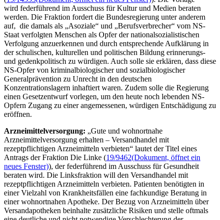
wird federführend im Ausschuss für Kultur und Medien beraten
werden. Die Fraktion fordert die Bundesregierung unter anderem
auf, die damals als „Asoziale“ und „Berufsverbrecher“ vom NS-
Staat verfolgten Menschen als Opfer der nationalsozialistischen
Verfolgung anzuerkennen und durch entsprechende Aufklärung in
der schulischen, kulturellen und politischen Bildung erinnerungs-
und gedenkpolitisch zu würdigen. Auch solle sie erklären, dass diese
NS-Opfer von kriminalbiologischer und sozialbiologischer
Generalprävention zu Unrecht in den deutschen
Konzentrationslagern inhaftiert waren. Zudem solle die Regierung
einen Gesetzentwurf vorlegen, um den heute noch lebenden NS-
Opfern Zugang zu einer angemessenen, würdigen Entschädigung zu
eröffnen.
Arzneimittelversorgung:
„Gute und wohnortnahe
Arzneimittelversorgung erhalten – Versandhandel mit
rezeptpflichtigen Arzneimitteln verbieten“ lautet der Titel eines
Antrags der Fraktion Die Linke (
19/9462
(Dokument, öffnet ein
neues Fenster)
), der federführend im Ausschuss für Gesundheit
beraten wird. Die Linksfraktion will den Versandhandel mit
rezeptpflichtigen Arzneimitteln verbieten. Patienten benötigten in
einer Vielzahl von Krankheitsfällen eine fachkundige Beratung in
einer wohnortnahen Apotheke. Der Bezug von Arzneimitteln über
Versandapotheken beinhalte zusätzliche Risiken und stelle oftmals
eine deutliche und nicht notwendige Verschlechterung der