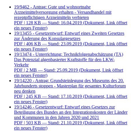
19/9462 - Antrag: Gute und wohnortnahe
Arzneimittelversorgung erhalten - Versandhandel mit
rezeptpflichtigen Arzneimitteln verbieten
PDF
| 128 KB — Stand: 16.04.2019
(Dokument, Link öffnet
ein neues Fenster)
19/13455 - Gesetzentwurf: Entwurf eines Zweiten Gesetzes
zur Änderung des Konsulargesetzes
PDF
| 406 KB — Stand: 23.09.2019
(Dokument, Link öffnet
ein neues Fenster)
19/13474 - Unterrichtung: Technikfolgenabschätzung (TA)
Das Potenzial algenbasierter Kraftstoffe für den LKW-
Verkehr
PDF
| 2 MB — Stand: 25.09.2019
(Dokument, Link öffnet
ein neues Fenster)
19/14220 - Antrag: Grundsteinlegung des Museums des 20.
Jahrhunderts stoppen - Masterplan für gesamtes Kulturforum
neu denken
PDF
| 245 KB — Stand: 17.10.2019
(Dokument, Link öffnet
ein neues Fenster)
19/14246 - Gesetzentwurf: Entwurf eines Gesetzes zur
Beteiligung des Bundes an den Integrationskosten der Länder
und Kommunen in den Jahren 2020 und 2021
PDF
| 503 KB — Stand: 21.10.2019
(Dokument, Link öffnet
ein neues Fenster)