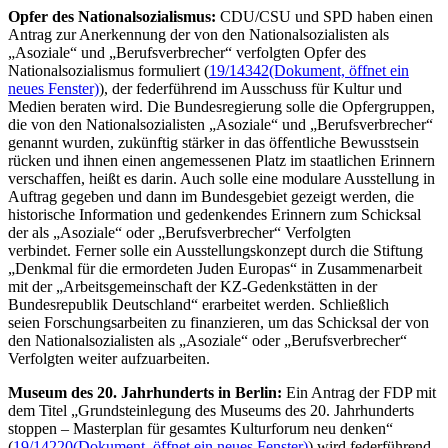
Opfer des Nationalsozialismus:
CDU/CSU und SPD haben einen
Antrag zur Anerkennung der von den Nationalsozialisten als
„Asoziale“ und „Berufsverbrecher“ verfolgten Opfer des
Nationalsozialismus formuliert (
19/14342
(Dokument, öffnet ein
neues Fenster)
), der federführend im Ausschuss für Kultur und
Medien beraten wird. Die Bundesregierung solle die Opfergruppen,
die von den Nationalsozialisten „Asoziale“ und „Berufsverbrecher“
genannt wurden, zukünftig stärker in das öffentliche Bewusstsein
rücken und ihnen einen angemessenen Platz im staatlichen Erinnern
verschaffen, heißt es darin. Auch solle eine modulare Ausstellung in
Auftrag gegeben und dann im Bundesgebiet gezeigt werden, die
historische Information und gedenkendes Erinnern zum Schicksal
der als „Asoziale“ oder „Berufsverbrecher“ Verfolgten
verbindet. Ferner solle ein Ausstellungskonzept durch die Stiftung
„Denkmal für die ermordeten Juden Europas“ in Zusammenarbeit
mit der „Arbeitsgemeinschaft der KZ-Gedenkstätten in der
Bundesrepublik Deutschland“ erarbeitet werden. Schließlich
seien Forschungsarbeiten zu finanzieren, um das Schicksal der von
den Nationalsozialisten als „Asoziale“ oder „Berufsverbrecher“
Verfolgten weiter aufzuarbeiten.
Museum des 20. Jahrhunderts in Berlin:
Ein Antrag der FDP mit
dem Titel „Grundsteinlegung des Museums des 20. Jahrhunderts
stoppen – Masterplan für gesamtes Kulturforum neu denken“
(
19/14220
(Dokument, öffnet ein neues Fenster)
) wird federführend