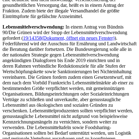
gesundheitlichen Versorgung dar, heißt es in einem Antrag der
Fraktion. Zudem biete der illegale Versandhandel die größte
Eintrittspforte für gefälschte Arzneimittel.
Lebensmittelverschwendung:
In einem Antrag von Bündnis
90/Die Grünen wird der Stopp der Lebensmittelverschwendung
gefordert (
19/14358
(Dokument, öffnet ein neues Fenster)
).
Federführend wird der Ausschuss für Ernährung und Landwirtschaft
die Beratung darüber fortsetzen. Die Bundesregierung solle alle in
der nationalen Strategie gegen Lebensmittelverschwendung
angekündigten Dialogforen bis Ende 2019 einrichten und in
deren Rahmen verbindliche Reduktionsziele für alle Stufen der
Wertschöpfungskette sowie Sanktionierungen bei Nichteinhaltung
vereinbaren. Die Grünen fordern zudem einen Gesetzentwurf, mit
dem nach dem Vorbild Frankreichs Lebensmittelmärkte ab einer zu
bestimmenden Größe verpflichtet werden, mit gemeinnützigen
Organisationen, Bildungseinrichtungen oder Sozialeinrichtungen
Verträge zu schließen und unverkaufte, aber genusstaugliche
Lebensmittel aus ökologischen und sozialen Gründen zu
verschenken. Lebensmittelproduzenten sollten verpflichtet werden,
genusstaugliche Lebensmittel nicht aufgrund von beispielsweise
Kennzeichnungsmängeln zu vernichten, sondern weiter zu
verwenden. Die Lebensmitteltafeln sowie
Foodsharing
-
Organisationen sollten bei Bedarf unterstützt werden, um Logistik
und regionale Verteilung auszubauen und zu koordinieren.