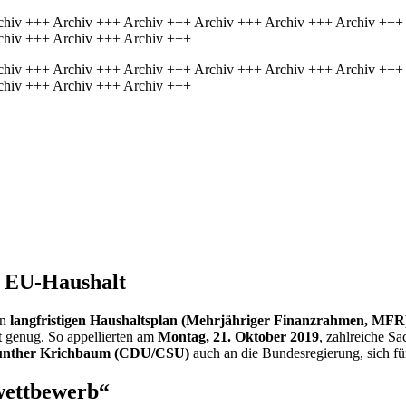
chiv +++ Archiv +++ Archiv +++ Archiv +++ Archiv +++ Archiv +++
chiv +++ Archiv +++ Archiv +++
chiv +++ Archiv +++ Archiv +++ Archiv +++ Archiv +++ Archiv +++
chiv +++ Archiv +++ Archiv +++
n EU-Haushalt
en
langfristigen Haushaltsplan (Mehrjähriger Finanzrahmen, MFR
t genug. So appellierten am
Montag, 21. Oktober 2019
, zahlreiche S
nther Krichbaum (CDU/CSU)
auch an die Bundesregierung, sich fü
wettbewerb“