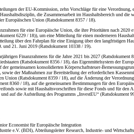
eilungen der EU-Kommission, zehn Vorschläge für eine Verordnung, ein
aushaltsdisziplin, die Zusammenarbeit im Haushaltsbereich und die wi
 der Europäischen Union (Ratsdokument 8357 / 18).
zrahmen für eine Europäische Union, die ihre Prioritäten nach 2020 ef
ment 6229 / 18)), um eine Mitteilung für einen moderneren Haushalt fü
ilung über den Fahrplan für eine Einigung über den langfristigen Hau
 und 21. Juni 2019 (Ratsdokument 10338 / 19).
rjährigen Finanzrahmens für die Jahre 2021 bis 2027 (Ratsdokument 83
liedstaaten (Ratsdokument 8356 / 18), das Eigenmittelsystem der Euro
e auf der gemeinsamen konsolidierten Körperschaftsteuer-Bemessungsg
, sowie der Maßnahmen zur Bereitstellung der erforderlichen Kassenmi
 Union (Ratsdokument 8359 / 18), auf die Änderung der Verordnung (
ument 8360 / 18), auf die gemeinsamen Bestimmungen für den Europäi
ifonds sowie mit Haushaltsvorschriften für diese Fonds und für den A
 und auf die Aufstellung des Programms „InvestEU“ (Ratsdokument 99
Senior Economist für Europäische Integration
strie e.V. (BDI), Abteilungsleiter
Research
, Industrie- und Wirtschafts