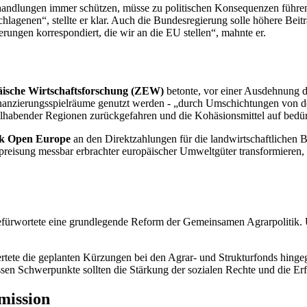
erhandlungen immer schützen, müsse zu politischen Konsequenzen führe
lagenen“, stellte er klar. Auch die Bundesregierung solle höhere Beit
ungen korrespondiert, die wir an die EU stellen“, mahnte er.
äische Wirtschaftsforschung (ZEW)
betonte, vor einer Ausdehnung 
nanzierungsspielräume genutzt werden - „durch Umschichtungen von den
habender Regionen zurückgefahren und die Kohäsionsmittel auf bedür
ik
Open Europe
an den Direktzahlungen für die landwirtschaftlichen Be
Bepreisung messbar erbrachter europäischer Umweltgüter transformieren,
ürwortete eine grundlegende Reform der Gemeinsamen Agrarpolitik. Un
tete die geplanten Kürzungen bei den Agrar- und Strukturfonds hingeg
en Schwerpunkte sollten die Stärkung der sozialen Rechte und die Erf
mission