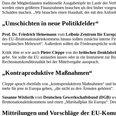
Dass die Mitgliedstaaten traditionelle Ausgabetöpfe im Laufe der V
werden einen größeren Finanzrahmen brauchen als den bisher vorgesch
Schulden machen. „Wir brauchen einen Haushalt, der mit den Anforder
„Umschichten in neue Politikfelder“
Prof. Dr. Friedrich Heinemann
vom
Leibniz-Zentrum für Europ
des EU-Bruttonationaleinkommens hinaus sollten zunächst interne Fi
europäischen Mehrwert“. Außerdem sollten die Förderansprüche wohl
Kritik übte er wie auch
Pieter Cleppe
von der
britischen Denkfabr
gebe. Sie sollte die EU auslaufen lassen oder in ein Instrument zur 
Rechtsstaatskonditionalität bei der Mittelvergabe aussprach.
„Kontraproduktive Maßnahmen“
Cleppe sprach ebenfalls von „kontraproduktiven Maßnahmen“ und bef
mehr für jene in Europa geben, „die nicht zu den Ärmsten gehören“.
Susanne Wixforth
vom
Deutschen Gewerkschaftsbund (DGB)
wer
Bruttonationaleinkommens und einen „Marshallplan für Europa“. Dess
Mitteilungen und Vorschläge der EU-Kom