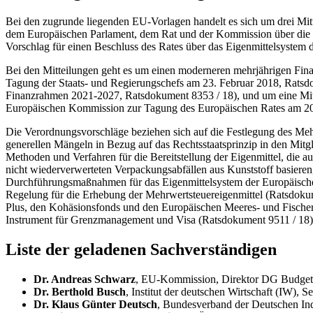
Bei den zugrunde liegenden EU-Vorlagen handelt es sich um drei Mitt
dem Europäischen Parlament, dem Rat und der Kommission über die H
Vorschlag für einen Beschluss des Rates über das Eigenmittelsystem
Bei den Mitteilungen geht es um einen moderneren mehrjährigen Finan
Tagung der Staats- und Regierungschefs am 23. Februar 2018, Ratsdoku
Finanzrahmen 2021-2027, Ratsdokument 8353 / 18), und um eine Mitte
Europäischen Kommission zur Tagung des Europäischen Rates am 20.
Die Verordnungsvorschläge beziehen sich auf die Festlegung des Meh
generellen Mängeln in Bezug auf das Rechtsstaatsprinzip in den Mitg
Methoden und Verfahren für die Bereitstellung der Eigenmittel, di
nicht wiederverwerteten Verpackungsabfällen aus Kunststoff basieren
Durchführungsmaßnahmen für das Eigenmittelsystem der Europäischen
Regelung für die Erhebung der Mehrwertsteuereigenmittel (Ratsdok
Plus, den Kohäsionsfonds und den Europäischen Meeres- und Fischere
Instrument für Grenzmanagement und Visa (Ratsdokument 9511 / 18)
Liste der geladenen Sachverständigen
Dr. Andreas Schwarz
, EU-Kommission, Direktor DG
Budget
Dr. Berthold Busch
, Institut der deutschen Wirtschaft (IW), 
Dr. Klaus Günter Deutsch
, Bundesverband der Deutschen Indu