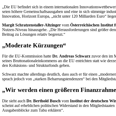
„Die EU befindet sich in einem internationalen Innovationswettbewe
seien höhere Gemeinschaftsausgaben und eine in sich stimmige indus
Innovation, Horizont Europa, „nicht unter 120 Milliarden Euro“ l
Margit Schratzenstaller-Altzinger
vom
Österreichischen Institut
Nutzen-Niveau hinausgehe. „Die Herausforderungen sind größer denn je
Beitrag zu Lösungen relativ begrenzt.“
„Moderate Kürzungen“
Für die EU-Kommission hatte
Dr.
Andreas Schwarz
zuvor den im Ma
seines Bruttonationaleinkommens an die EU entrichten statt wie de
den Kohäsions- und Strukturfonds geben.
Schwarz machte allerdings deutlich, dass auch er für einen „moderne
sprach jedoch von „starken Beharrungstendenzen“ bei den Mitgliedst
„Wir werden einen größeren Finanzrahm
Die sieht auch
Dr.
Berthold Busch
vom
Institut der deutschen Wir
scheint auf erheblichen politischen Widerstand in den Mitgliedstaate
Ausgabenblöcke zum Tabu erklären“.