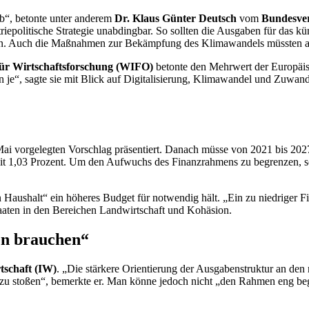
rb“, betonte unter anderem
Dr.
Klaus Günter Deutsch
vom
Bundesver
triepolitische Strategie unabdingbar. So sollten die Ausgaben für da
iegen. Auch die Maßnahmen zur Bekämpfung des Klimawandels müssten a
 für Wirtschaftsforschung (WIFO)
betonte den Mehrwert der Europäisc
“, sagte sie mit Blick auf Digitalisierung, Klimawandel und Zuwanderu
i vorgelegten Vorschlag präsentiert. Danach müsse von 2021 bis 2027
rzeit 1,03 Prozent. Um den Aufwuchs des Finanzrahmens zu begrenzen, 
n Haushalt“ ein höheres Budget für notwendig hält. „Ein zu niedriger 
aaten in den Bereichen Landwirtschaft und Kohäsion.
en brauchen“
tschaft (IW)
. „Die stärkere Orientierung der Ausgabenstruktur an den
n zu stoßen“, bemerkte er. Man könne jedoch nicht „den Rahmen eng beg