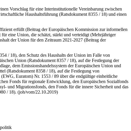
en Vorschlag für eine Interinstitutionelle Vereinbarung zwischen
rtschaftliche Haushaltsführung (Ratsdokument 8355 / 18) und einen
fizient erfüllt (Beitrag der Europäischen Kommission zur informellen
r eine Union, die schätzt, stärkt und verteidigt (Mehrjähriger
shalt der Union für den Zeitraum 2021-2027 (Beitrag der
54 / 18), den Schutz des Haushalts der Union im Falle von
päischen Union (Ratsdokument 8357 / 18), auf die Festlegung der
rundlage, dem Emissionshandelssystem der Europäischen Union und
ttel (Ratsdokument 8358 / 18), auf die Festlegung von
EWG, Euratom) Nr. 1553 / 89 über die endgültige einheitliche
schen
Fonds
für regionale Entwicklung, den Europäischen Sozialfonds
syl- und Migrationsfonds, den
Fonds
für die innere Sicherheit und das
80 / 18). (joh/vom/22.10.2019)
politik