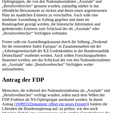
Opfergruppen, die von den Nationalsozialisten „Asoziale“ und
„Berufsverbrecher“ genannt wurden, zukünftig stärker in das
öffentliche Bewusstsein zu rücken und ihnen einen angemessenen
Platz im staatlichen Erinnern zu verschaffen. Auch solle eine
modulare Ausstellung in Auftrag gegeben und dann im
Bundesgebiet gezeigt werden, die historische Information und
gedenkendes Erinnern zum Schicksal der als „Asoziale“ oder
„Berufsverbrecher“ Verfolgten verbindet.
Ferner solle ein Ausstellungskonzept durch die Stiftung „Denkmal
für die ermordeten Juden Europas“ in Zusammenarbeit mit der
„Arbeitsgemeinschaft der KZ-Gedenkstätten in der Bundesrepublik
Deutschland“ erarbeitet werden. Auch sollten Forschungsarbeiten
finanziert werden, um das Schicksal der von den Nationalsozialisten
als „Asoziale“ oder „Berufsverbrecher“ Verfolgten weiter
aufzuarbeiten.
Antrag der FDP
Menschen, die während des Nationalsozialismus als „Asoziale“ und
„Berufsverbrecher“ verfolgt wurden, sollen nach dem Willen der
FDP-Fraktion als NS-Opfergruppe anerkannt werden. In ihrem
Antrag (
19/8955
(Dokument, öffnet ein neues Fenster)
) fordern die
Liberalen die Bundesregierung auf, zu prüfen, wie den noch