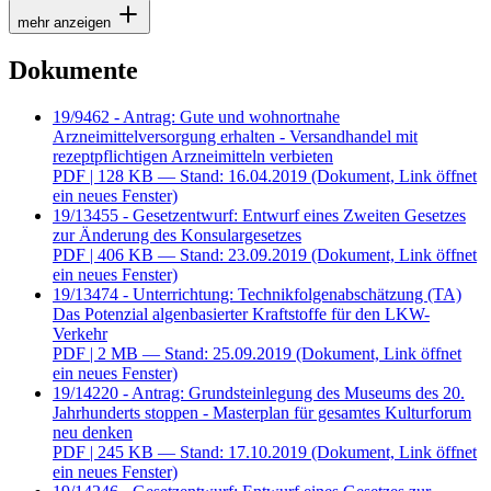
mehr anzeigen
Dokumente
19/9462 - Antrag: Gute und wohnortnahe
Arzneimittelversorgung erhalten - Versandhandel mit
rezeptpflichtigen Arzneimitteln verbieten
PDF
| 128 KB — Stand: 16.04.2019
(Dokument, Link öffnet
ein neues Fenster)
19/13455 - Gesetzentwurf: Entwurf eines Zweiten Gesetzes
zur Änderung des Konsulargesetzes
PDF
| 406 KB — Stand: 23.09.2019
(Dokument, Link öffnet
ein neues Fenster)
19/13474 - Unterrichtung: Technikfolgenabschätzung (TA)
Das Potenzial algenbasierter Kraftstoffe für den LKW-
Verkehr
PDF
| 2 MB — Stand: 25.09.2019
(Dokument, Link öffnet
ein neues Fenster)
19/14220 - Antrag: Grundsteinlegung des Museums des 20.
Jahrhunderts stoppen - Masterplan für gesamtes Kulturforum
neu denken
PDF
| 245 KB — Stand: 17.10.2019
(Dokument, Link öffnet
ein neues Fenster)