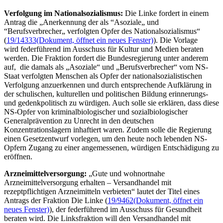
Verfolgung im Nationalsozialismus:
Die Linke fordert in einem
Antrag die „Anerkennung der als “Asoziale„ und
“Berufsverbrecher„ verfolgten Opfer des Nationalsozialismus“
(
19/14333
(Dokument, öffnet ein neues Fenster)
). Die Vorlage
wird federführend im Ausschuss für Kultur und Medien beraten
werden. Die Fraktion fordert die Bundesregierung unter anderem
auf, die damals als „Asoziale“ und „Berufsverbrecher“ vom NS-
Staat verfolgten Menschen als Opfer der nationalsozialistischen
Verfolgung anzuerkennen und durch entsprechende Aufklärung in
der schulischen, kulturellen und politischen Bildung erinnerungs-
und gedenkpolitisch zu würdigen. Auch solle sie erklären, dass diese
NS-Opfer von kriminalbiologischer und sozialbiologischer
Generalprävention zu Unrecht in den deutschen
Konzentrationslagern inhaftiert waren. Zudem solle die Regierung
einen Gesetzentwurf vorlegen, um den heute noch lebenden NS-
Opfern Zugang zu einer angemessenen, würdigen Entschädigung zu
eröffnen.
Arzneimittelversorgung:
„Gute und wohnortnahe
Arzneimittelversorgung erhalten – Versandhandel mit
rezeptpflichtigen Arzneimitteln verbieten“ lautet der Titel eines
Antrags der Fraktion Die Linke (
19/9462
(Dokument, öffnet ein
neues Fenster)
), der federführend im Ausschuss für Gesundheit
beraten wird. Die Linksfraktion will den Versandhandel mit