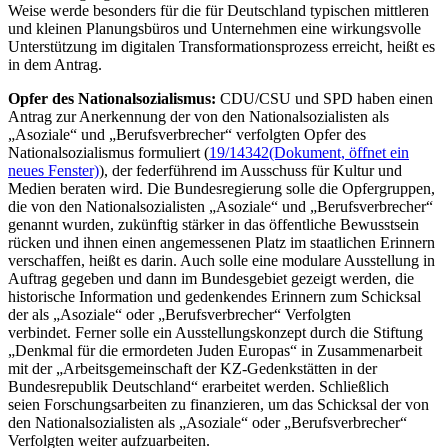
Weise werde besonders für die für Deutschland typischen mittleren
und kleinen Planungsbüros und Unternehmen eine wirkungsvolle
Unterstützung im digitalen Transformationsprozess erreicht, heißt es
in dem Antrag.
Opfer des Nationalsozialismus:
CDU/CSU und SPD haben einen
Antrag zur Anerkennung der von den Nationalsozialisten als
„Asoziale“ und „Berufsverbrecher“ verfolgten Opfer des
Nationalsozialismus formuliert (
19/14342
(Dokument, öffnet ein
neues Fenster)
), der federführend im Ausschuss für Kultur und
Medien beraten wird. Die Bundesregierung solle die Opfergruppen,
die von den Nationalsozialisten „Asoziale“ und „Berufsverbrecher“
genannt wurden, zukünftig stärker in das öffentliche Bewusstsein
rücken und ihnen einen angemessenen Platz im staatlichen Erinnern
verschaffen, heißt es darin. Auch solle eine modulare Ausstellung in
Auftrag gegeben und dann im Bundesgebiet gezeigt werden, die
historische Information und gedenkendes Erinnern zum Schicksal
der als „Asoziale“ oder „Berufsverbrecher“ Verfolgten
verbindet. Ferner solle ein Ausstellungskonzept durch die Stiftung
„Denkmal für die ermordeten Juden Europas“ in Zusammenarbeit
mit der „Arbeitsgemeinschaft der KZ-Gedenkstätten in der
Bundesrepublik Deutschland“ erarbeitet werden. Schließlich
seien Forschungsarbeiten zu finanzieren, um das Schicksal der von
den Nationalsozialisten als „Asoziale“ oder „Berufsverbrecher“
Verfolgten weiter aufzuarbeiten.