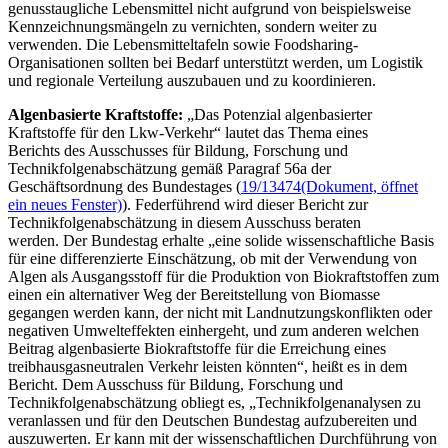
genusstaugliche Lebensmittel nicht aufgrund von beispielsweise
Kennzeichnungsmängeln zu vernichten, sondern weiter zu
verwenden. Die Lebensmitteltafeln sowie
Foodsharing
-
Organisationen sollten bei Bedarf unterstützt werden, um Logistik
und regionale Verteilung auszubauen und zu koordinieren.
Algenbasierte Kraftstoffe:
„Das Potenzial algenbasierter
Kraftstoffe für den Lkw-Verkehr“ lautet das Thema eines
Berichts des Ausschusses für Bildung, Forschung und
Technikfolgenabschätzung gemäß Paragraf 56a der
Geschäftsordnung des Bundestages (
19/13474
(Dokument, öffnet
ein neues Fenster)
). Federführend wird dieser Bericht zur
Technikfolgenabschätzung in diesem Ausschuss beraten
werden. Der Bundestag erhalte „eine solide wissenschaftliche Basis
für eine differenzierte Einschätzung, ob mit der Verwendung von
Algen als Ausgangsstoff für die Produktion von Biokraftstoffen zum
einen ein alternativer Weg der Bereitstellung von Biomasse
gegangen werden kann, der nicht mit Landnutzungskonflikten oder
negativen Umwelteffekten einhergeht, und zum anderen welchen
Beitrag algenbasierte Biokraftstoffe für die Erreichung eines
treibhausgasneutralen Verkehr leisten könnten“, heißt es in dem
Bericht. Dem Ausschuss für Bildung, Forschung und
Technikfolgenabschätzung obliegt es, „Technikfolgenanalysen zu
veranlassen und für den Deutschen Bundestag aufzubereiten und
auszuwerten. Er kann mit der wissenschaftlichen Durchführung von