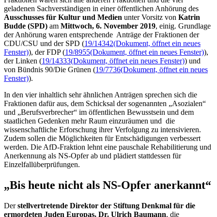
geladenen Sachverständigen in einer öffentlichen Anhörung des
Ausschusses für Kultur und Medien
unter Vorsitz von
Katrin
Budde (SPD)
am
Mittwoch, 6. November 2019
, einig. Grundlage
der Anhörung waren entsprechende Anträge der Fraktionen der
CDU/CSU und der SPD (
19/14342
(Dokument, öffnet ein neues
Fenster)
), der FDP (
19/8955
(Dokument, öffnet ein neues Fenster)
),
der Linken (
19/14333
(Dokument, öffnet ein neues Fenster)
) und
von Bündnis 90/Die Grünen (
19/7736
(Dokument, öffnet ein neues
Fenster)
).
In den vier inhaltlich sehr ähnlichen Anträgen sprechen sich die
Fraktionen dafür aus, dem Schicksal der sogenannten „Asozialen“
und „Berufsverbrecher“ im öffentlichen Bewusstsein und dem
staatlichen Gedenken mehr Raum einzuräumen und die
wissenschaftliche Erforschung ihrer Verfolgung zu intensivieren.
Zudem sollen die Möglichkeiten für Entschädigungen verbessert
werden. Die AfD-Fraktion lehnt eine pauschale Rehabilitierung und
Anerkennung als NS-Opfer ab und plädiert stattdessen für
Einzelfallüberprüfungen.
„Bis heute nicht als NS-Opfer anerkannt“
Der
stellvertretende Direktor der Stiftung Denkmal für die
ermordeten Juden Europas, Dr. Ulrich Baumann
, die