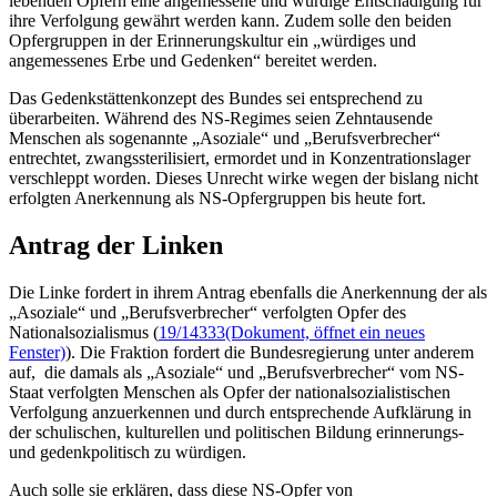
lebenden Opfern eine angemessene und würdige Entschädigung für
ihre Verfolgung gewährt werden kann. Zudem solle den beiden
Opfergruppen in der Erinnerungskultur ein „würdiges und
angemessenes Erbe und Gedenken“ bereitet werden.
Das Gedenkstättenkonzept des Bundes sei entsprechend zu
überarbeiten. Während des NS-Regimes seien Zehntausende
Menschen als sogenannte „Asoziale“ und „Berufsverbrecher“
entrechtet, zwangssterilisiert, ermordet und in Konzentrationslager
verschleppt worden. Dieses Unrecht wirke wegen der bislang nicht
erfolgten Anerkennung als NS-Opfergruppen bis heute fort.
Antrag der Linken
Die Linke fordert in ihrem Antrag ebenfalls die Anerkennung der als
„Asoziale“ und „Berufsverbrecher“ verfolgten Opfer des
Nationalsozialismus (
19/14333
(Dokument, öffnet ein neues
Fenster)
). Die Fraktion fordert die Bundesregierung unter anderem
auf, die damals als „Asoziale“ und „Berufsverbrecher“ vom NS-
Staat verfolgten Menschen als Opfer der nationalsozialistischen
Verfolgung anzuerkennen und durch entsprechende Aufklärung in
der schulischen, kulturellen und politischen Bildung erinnerungs-
und gedenkpolitisch zu würdigen.
Auch solle sie erklären, dass diese NS-Opfer von