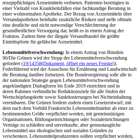
rezeptpflichtigen Arzneimitteln verbieten. Patienten benötigten in
einer Vielzahl von Krankheitsfällen eine fachkundige Beratung in
einer wohnortnahen Apotheke. Der Bezug von Arzneimitteln über
Versandapotheken beinhalte zusätzliche Risiken und stelle oftmals
eine deutliche und nicht notwendige Verschlechterung der
gesundheitlichen Versorgung dar, heißt es in einem Antrag der
Fraktion. Zudem biete der illegale Versandhandel die größte
Eintrittspforte für gefälschte Arzneimittel.
Lebensmittelverschwendung:
In einem Antrag von Bündnis
90/Die Grünen wird der Stopp der Lebensmittelverschwendung
gefordert (
19/14358
(Dokument, öffnet ein neues Fenster)
).
Federführend wird der Ausschuss für Ernährung und Landwirtschaft
die Beratung darüber fortsetzen. Die Bundesregierung solle alle in
der nationalen Strategie gegen Lebensmittelverschwendung
angekündigten Dialogforen bis Ende 2019 einrichten und in
deren Rahmen verbindliche Reduktionsziele für alle Stufen der
Wertschöpfungskette sowie Sanktionierungen bei Nichteinhaltung
vereinbaren. Die Grünen fordern zudem einen Gesetzentwurf, mit
dem nach dem Vorbild Frankreichs Lebensmittelmärkte ab einer zu
bestimmenden Größe verpflichtet werden, mit gemeinnützigen
Organisationen, Bildungseinrichtungen oder Sozialeinrichtungen
Verträge zu schließen und unverkaufte, aber genusstaugliche
Lebensmittel aus ökologischen und sozialen Gründen zu
verschenken. Lebensmittelproduzenten sollten verpflichtet werden,