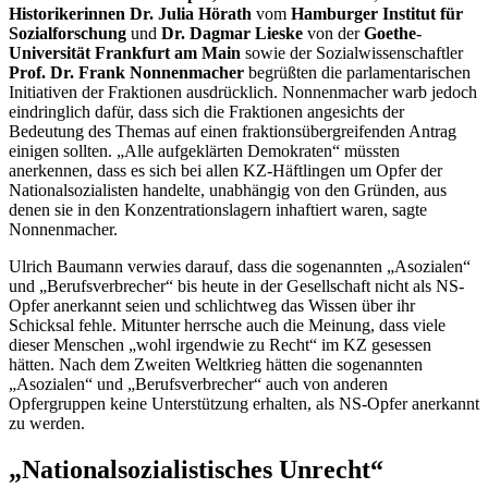
Historikerinnen Dr. Julia Hörath
vom
Hamburger Institut für
Sozialforschung
und
Dr.
Dagmar Lieske
von der
Goethe-
Universität Frankfurt am Main
sowie der Sozialwissenschaftler
Prof. Dr. Frank Nonnenmacher
begrüßten die parlamentarischen
Initiativen der Fraktionen ausdrücklich. Nonnenmacher warb jedoch
eindringlich dafür, dass sich die Fraktionen angesichts der
Bedeutung des Themas auf einen fraktionsübergreifenden Antrag
einigen sollten. „Alle aufgeklärten Demokraten“ müssten
anerkennen, dass es sich bei allen KZ-Häftlingen um Opfer der
Nationalsozialisten handelte, unabhängig von den Gründen, aus
denen sie in den Konzentrationslagern inhaftiert waren, sagte
Nonnenmacher.
Ulrich Baumann verwies darauf, dass die sogenannten „Asozialen“
und „Berufsverbrecher“ bis heute in der Gesellschaft nicht als NS-
Opfer anerkannt seien und schlichtweg das Wissen über ihr
Schicksal fehle. Mitunter herrsche auch die Meinung, dass viele
dieser Menschen „wohl irgendwie zu Recht“ im KZ gesessen
hätten. Nach dem Zweiten Weltkrieg hätten die sogenannten
„Asozialen“ und „Berufsverbrecher“ auch von anderen
Opfergruppen keine Unterstützung erhalten, als NS-Opfer anerkannt
zu werden.
„Nationalsozialistisches Unrecht“