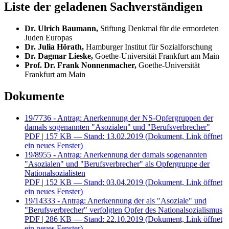
Liste der geladenen Sachverständigen
Dr. Ulrich Baumann,
Stiftung Denkmal für die ermordeten
Juden Europas
Dr. Julia Hörath,
Hamburger Institut für Sozialforschung
Dr. Dagmar Lieske,
Goethe-Universität Frankfurt am Main
Prof. Dr. Frank Nonnenmacher,
Goethe-Universität
Frankfurt am Main
Dokumente
19/7736 - Antrag: Anerkennung der NS-Opfergruppen der
damals sogenannten "Asozialen" und "Berufsverbrecher"
PDF
| 157 KB — Stand: 13.02.2019
(Dokument, Link öffnet
ein neues Fenster)
19/8955 - Antrag: Anerkennung der damals sogenannten
"Asozialen" und "Berufsverbrecher" als Opfergruppe der
Nationalsozialisten
PDF
| 152 KB — Stand: 03.04.2019
(Dokument, Link öffnet
ein neues Fenster)
19/14333 - Antrag: Anerkennung der als "Asoziale" und
"Berufsverbrecher" verfolgten Opfer des Nationalsozialismus
PDF
| 286 KB — Stand: 22.10.2019
(Dokument, Link öffnet
ein neues Fenster)