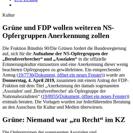
Kultur
Grüne und FDP wollen weite­ren NS-
Opfergruppen Anerken­nung zollen
Die Fraktion Bündnis 90/Die Grünen fordert die Bundesregierung
auf, sich für die
Aufnahme der NS-Opfergruppen der
„Berufsverbrecher“ und „Asozialen“
in die offizielle
Erinnerungskultur einzusetzen und eine Anerkennung dieser wenig
beachteten Opfergruppen zu gewährleisten. Ein entsprechender
Antrag (
19/7736
(Dokument, öffnet ein neues Fenster)
) wurde am
Donnerstag, 4. April 2019,
zusammen mit einem Antrag der FDP-
Fraktion mit dem Titel „Anerkennung der damals sogenannten
,Asozialen' und ,Berufsverbrecher' als Opfergruppe der
Nationalsozialisten“ (
19/8955
(Dokument, öffnet ein neues Fenster)
)
erstmals beraten. Die Vorlagen wurden zur federführenden Beratung
an den Ausschuss für Kultur und Medien überwiesen.
Grüne: Niemand war „zu Recht“ im KZ
Die Opfergruppen der sogenannten Asozialen und