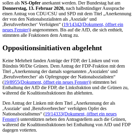
sollen als
NS-Opfer
anerkannt werden. Der Bundestag hat am
Donnerstag, 13. Februar 2020,
nach halbstündiger Aussprache
einen Antrag von CDU/CSU und SPD mit dem Titel „Anerkennung
der von den Nationalsozialisten als ,Asoziale‘ und
,Berufsverbrecher‘ Verfolgten“ (
19/14342
(Dokument, öffnet ein
neues Fenster)
) angenommen. Bis auf die AfD, die sich enthielt,
stimmten alle Fraktionen dem Antrag zu.
Oppositionsinitiativen abgelehnt
Keine Mehrheit fanden Anträge der FDP, der Linken und von
Bündnis 90/Die Grünen. Dem Antrag der FDP-Fraktion mit dem
Titel „Anerkennung der damals sogenannten ,Asozialen‘ und
,Berufsverbrecher‘ als Opfergruppe der Nationalsozialisten“
(
19/8955
(Dokument, öffnet ein neues Fenster)
) stimmten bei
Enthaltung der AfD die FDP, die Linksfraktion und die Grünen zu,
während die Koalitionsfraktionen ihn ablehnten.
Den Antrag der Linken mit dem Titel „Anerkennung der als
,Asoziale‘ und ,Berufsverbrecher‘ verfolgten Opfer des
Nationalsozialismus“ (
19/14333
(Dokument, öffnet ein neues
Fenster)
) unterstützten neben den Antragstellern auch die Grünen,
während die Koalitionsfraktionen bei Enthaltung von AfD und FDP
dagegen votierten.