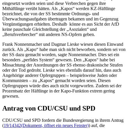
eingesetzt worden seien und diese Verbrechen gegen ihre
Mithäftlinge verübt hätten. Als „Kapos“ werden KZ-Häftlinge
bezeichnet, die von der SS bestimmte Ordnungs- und
Überwachungsaufgaben übertragen bekamen und im Gegenzug
Vergünstigungen erhielten. Deshalb könne es aus Sicht der AfD
keine pauschale Gleichstellung der „Asozialen“ und
„Berufsverbrecher“ mit anderen NS-Opfern geben.
Frank Nonnenmacher und Dagmar Lieske wiesen diesen Einwand
zurück. Als „Kapo“ habe man sich nicht beworben, sondern sei von
der SS dazu gemacht worden, sagte Nonnenmacher. Dies sei ein
besonders „perfides System“ gewesen. Den „Kapos“ habe bei
Missachtung der Anordnungen der SS ebenso drakonische Strafen
oder der Tod gedroht. Lieske wies ebenfalls darauf hin, dass auch
Angehörige anderer Opfergruppen – beispielsweise Juden oder
Kommunisten – zu „Kapos“ gemacht worden seien. Diesen
Opfergruppen würde dies auch nicht vorgeworfen. Zudem sei der
Prozentsatz der Häftlinge in der Kapo-Funktion extrem gering
gewesen.
Antrag von CDU/CSU und SPD
CDU/CSU und SPD fordern die Bundesregierung in ihrem Antrag
(
19/14342
(Dokument, öffnet ein neues Fenster)
) auf, die