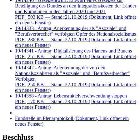
19/14246 - Gesetzentwurf: Entwurf eines Gesetzes zur
Beteiligung des Bundes an den Integrationskosten der Länder
und Kommunen in den Jahren 2020 und 2021
PDF
| 503 KB — Stand: 21.10.2019
(Dokument, Link öffnet
ein neues Fenster)
19/14333 - Antrag: Anerkennung der als "Asoziale" und
"Berufsverbrecher" verfolgten Opfer des Nationalsozialismus
PDF
| 286 KB — Stand: 22.10.2019
(Dokument, Link öffnet
ein neues Fenster)
19/14341 - Antrag: Digitalisierung des Planens und Bauens
PDF
| 251 KB — Stand: 22.10.2019
(Dokument, Link öffnet
ein neues Fenster)
19/14342 - Antrag: Anerkennung der von den
Nationalsozialisten als "Asoziale" und "Berufsverbrecher"
Verfolgten
PDF
| 250 KB — Stand: 22.10.2019
(Dokument, Link öffnet
ein neues Fenster)
19/14358 - Antrag: Lebensmittelverschwendung stoppen
PDF
| 170 KB — Stand: 23.10.2019
(Dokument, Link öffnet
ein neues Fenster)
Fundstelle im Plenarprotokoll
(Dokument, Link öffnet ein
neues Fenster)
Beschluss