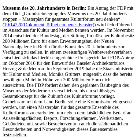
Museum des 20. Jahrhunderts in Berlin:
Ein Antrag der FDP mit
dem Titel „Grundsteinlegung des Museums des 20. Jahrhunderts
stoppen – Masterplan für gesamtes Kulturforum neu denken“
(
19/14220
(Dokument, öffnet ein neues Fenster)
) wird federführend
im Ausschuss für Kultur und Medien beraten werden. Im November
2014 entschied der Bundestag, der Stiftung Preußischer Kulturbesitz
200 Millionen Euro für einen Erweiterungsbau der Neuen
Nationalgalerie in Berlin für die Kunst des 20. Jahrhunderts zur
Verfügung zu stellen. In einem zweistufigen Wettbewerbsverfahren
entschied sich das hierfür eingerichtete Preisgericht laut FDP-Antrag
im Oktober 2016 für den Entwurf des Baseler Architekturbüros
Herzog &
de Meuron
. Im September 2019 habe die Staatsministerin
für Kultur und Medien, Monika Grütters, mitgeteilt, dass die bereits
bewilligten Mittel in Höhe von 200 Millionen Euro nicht
ausreichten. Die FDP fordert daher, den geplanten Baubeginn des
Museums der Moderne zu verschieben, bis ein schlüssiges
Gesamtkonzept für die Zukunft des Kulturforums vorliegt.
Gemeinsam mit dem Land Berlin solle eine Kommission eingesetzt
werden, um einen Masterplan für das gesamte
Ensemble
des
Kulturforums zu erarbeiten, um neben dem tatsächlichen Bedarf an
Ausstellungsflächen, Depots, Forschungsräumen, Werkstätten,
Gebäudetechnik sowie Besucherzentren auch die städtebaulichen
Besonderheiten und Notwendigkeiten dieses Bauensembles
festzustellen.