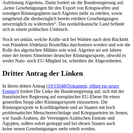
Aufrüstung Algeriens. Darin fordert sie die Bundesregierung auf,
„keine Genehmigungen für den Export von Kriegswaffen und
sonstigen Rüstungsgütern nach Algerien mehr zu erteilen, sowie
umgehend alle diesbezüglich bereits erteilten Genehmigungen
unverzüglich zu widerrufen“. Das nordafrikanische Land befinde
sich in einem politischen Umbruch.
Noch sei unklar, welche Kräfte sich bei Wahlen nach dem Rücktritt
von Präsident Abdelaziz Bouteflika durchsetzen werden und wie die
Rolle des algerischen Militärs sein wird. Algerien sei seit Jahren
einer der besten Abnehmer deutscher Rüstungsexporte, obwohl es
weder Nato- noch EU-Mitglied ist, schreiben die Abgeordneten.
Dritter Antrag der Linken
In ihrem dritten Antrag (
19/15048
(Dokument, öffnet ein neues
Fenster)
) fordert Die Linke die Bundesregierung auf, sich mit der
französischen Regierung auf europäischer EU-Ebene für einen
generellen Stopp aller Rüstungsexporte einzusetzen. Die
Rüstungsexporte in Konfliktgebiete und an Staaten mit hoch
problematischer Menschenrechtslage und Kriegsparteien im Jemen,
wie Saudi-Arabien, die Vereinigten Arabischen Emirate und
Ägypten, sollten sofort gestoppt und bei diesen Staaten auch
keine neuen Genehmigungen mehr erteilt werden.