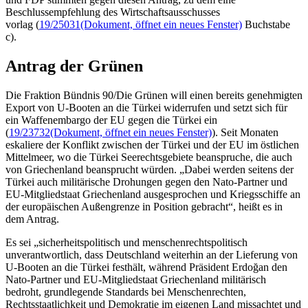
Beschlussempfehlung des Wirtschaftsausschusses
vorlag (
19/25031
(Dokument, öffnet ein neues Fenster)
Buchstabe
c).
Antrag der Grünen
Die Fraktion Bündnis 90/Die Grünen will einen bereits genehmigten
Export von U-Booten an die Türkei widerrufen und setzt sich für
ein Waffenembargo der EU gegen die Türkei ein
(
19/23732
(Dokument, öffnet ein neues Fenster)
). Seit Monaten
eskaliere der Konflikt zwischen der Türkei und der EU im östlichen
Mittelmeer, wo die Türkei Seerechtsgebiete beanspruche, die auch
von Griechenland beansprucht würden. „Dabei werden seitens der
Türkei auch militärische Drohungen gegen den Nato-Partner und
EU-Mitgliedstaat Griechenland ausgesprochen und Kriegsschiffe an
der europäischen Außengrenze in Position gebracht“, heißt es in
dem Antrag.
Es sei „sicherheitspolitisch und menschenrechtspolitisch
unverantwortlich, dass Deutschland weiterhin an der Lieferung von
U-Booten an die Türkei festhält, während Präsident Erdoğan den
Nato-Partner und EU-Mitgliedstaat Griechenland militärisch
bedroht, grundlegende Standards bei Menschenrechten,
Rechtsstaatlichkeit und Demokratie im eigenen Land missachtet und