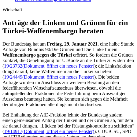
Wirtschaft
Anträge der Linken und Grünen für ein
Türkei-Waffen­embargo beraten
Der Bundestag hat am
Freitag, 29. Januar 2021
, eine halbe Stunde
Anträge von Bündnis 90/Die Grünen und Die Linke für ein
Waffenembargo gegen die Türkei
erörtert. So fordern die Grünen
konkret, die Genehmigung für U-Boote an die Türkei zu widerrufen
(
19/23732
(Dokument, öffnet ein neues Fenster)
); die Linksfraktion
dringt darauf, keine Waffen mehr an die Türkei zu liefern
(
19/24449
(Dokument, öffnet ein neues Fenster)
). Die beiden
Anträge wurden im Anschluss zur weiteren Beratung an den
federführenden Wirtschaftsausschuss überwiesen, obwohl die
antragstellenden Fraktionen die Federführung beim Auswärtigen
Ausschuss beantragt hatten. Sie konnten sich gegen die Mehrheit
der übrigen Fraktionen allerdings nicht durchsetzen.
Bei Enthaltung der AfD-Fraktion lehnte der Bundestag zudem
einen gemeinsamen Antrag der Linken und der Grünen ab, mit dem
sie darauf dringen, „Lücken bei der Rüstungskontrolle zu schließen“
(
19/14917
(Dokument, öffnet ein neues Fenster)
). CDU/CSU, SPD
und FDP stimmten gegen diesen Antrag, zu dem eine