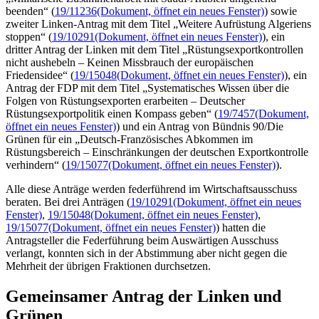
beenden“ (
19/11236
(Dokument, öffnet ein neues Fenster)
) sowie
zweiter Linken-Antrag mit dem Titel „Weitere Aufrüstung Algeriens
stoppen“ (
19/10291
(Dokument, öffnet ein neues Fenster)
), ein
dritter Antrag der Linken mit dem Titel „Rüstungsexportkontrollen
nicht aushebeln – Keinen Missbrauch der europäischen
Friedensidee“ (
19/15048
(Dokument, öffnet ein neues Fenster)
), ein
Antrag der FDP mit dem Titel „Systematisches Wissen über die
Folgen von Rüstungsexporten erarbeiten – Deutscher
Rüstungsexportpolitik einen Kompass geben“ (
19/7457
(Dokument,
öffnet ein neues Fenster)
) und ein Antrag von Bündnis 90/Die
Grünen für ein „Deutsch-Französisches Abkommen im
Rüstungsbereich – Einschränkungen der deutschen Exportkontrolle
verhindern“ (
19/15077
(Dokument, öffnet ein neues Fenster)
).
Alle diese Anträge werden federführend im Wirtschaftsausschuss
beraten. Bei drei Anträgen (
19/10291
(Dokument, öffnet ein neues
Fenster)
,
19/15048
(Dokument, öffnet ein neues Fenster)
,
19/15077
(Dokument, öffnet ein neues Fenster)
) hatten die
Antragsteller die Federführung beim Auswärtigen Ausschuss
verlangt, konnten sich in der Abstimmung aber nicht gegen die
Mehrheit der übrigen Fraktionen durchsetzen.
Gemeinsamer Antrag der Linken und
Grünen