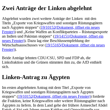
Zwei Anträge der Linken abgelehnt
Abgelehnt wurden zwei weitere Anträge der Linken mit den
Titeln „Exporte von Kriegswaffen und sonstigen Rüstungsgütern
nach Ägypten stoppen“ (
19/10152
(Dokument, öffnet ein neues
Fenster)
) und „Keine Waffen an Konfliktparteien – Rüstungsexporte
an Indien und Pakistan stoppen“ (
19/14151
(Dokument, öffnet ein
neues Fenster)
). Dazu lag eine Beschlussempfehlung der
Wirtschaftsausschusses vor (
19/15165
(Dokument, öffnet ein neues
Fenster)
).
Beide Anträge lehnten CDU/CSU, SPD und FDP ab, die
Linksfraktion und die Grünen stimmten ihm zu, die AfD enthielt
sich.
Linken-Antrag zu Ägypten
Im ersten abgelehnten Antrag mit dem Titel „Exporte von
Kriegswaffen und sonstigen Rüstungsgütern nach Ägypten
stoppen“ (
19/10152
(Dokument, öffnet ein neues Fenster)
) forderte
die Fraktion, keine Kriegswaffen oder weitere Rüstungsgüter nach
Ägypten zu liefern. In dem Land gehe der frühere Armeechef Abdel
Fattah al-Sisi seit Jahren gegen Kritiker und Oppositionelle vor,