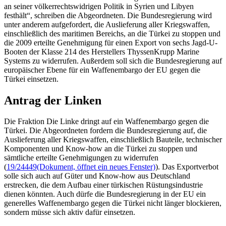
an seiner völkerrechtswidrigen Politik in Syrien und Libyen
festhält“, schreiben die Abgeordneten. Die Bundesregierung wird
unter anderem aufgefordert, die Auslieferung aller Kriegswaffen,
einschließlich des maritimen Bereichs, an die Türkei zu stoppen und
die 2009 erteilte Genehmigung für einen Export von sechs Jagd-U-
Booten der Klasse 214 des Herstellers ThyssenKrupp
Marine
Systems
zu widerrufen. Außerdem soll sich die Bundesregierung auf
europäischer Ebene für ein Waffenembargo der EU gegen die
Türkei einsetzen.
Antrag der Linken
Die Fraktion Die Linke dringt auf ein Waffenembargo gegen die
Türkei. Die Abgeordneten fordern die Bundesregierung auf, die
Auslieferung aller Kriegswaffen, einschließlich Bauteile, technischer
Komponenten und
Know-how
an die Türkei zu stoppen und
sämtliche erteilte Genehmigungen zu widerrufen
(
19/24449
(Dokument, öffnet ein neues Fenster)
). Das Exportverbot
solle sich auch auf Güter und
Know-how
aus Deutschland
erstrecken, die dem Aufbau einer türkischen Rüstungsindustrie
dienen könnten. Auch dürfe die Bundesregierung in der EU ein
generelles Waffenembargo gegen die Türkei nicht länger blockieren,
sondern müsse sich aktiv dafür einsetzen.