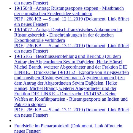
ein neues Fenster)
19/15048 - Antrag: Rüstungsexporte stoppen - Missbrauch
der europäischen Friedensidee verhindern
PDF
| 268 KB — Stand: 12.11.2019
(Dokument, Link öffnet
ein neues Fenster)
19/15077 - Antrag: Deutsch-französisches Abkommen im
Rüstungsbereich - Einschränkungen in der deutschen
Exportkontrolle verhindern
PDF
| 236 KB — Stand: 13.11.2019
(Dokument, Link öffnet
ein neues Fenster)
19/15165 - Beschlussempfehlung und Bericht: a) zu dem
Antrag der Abgeordneten Sevim Dağdelen, Heike Hänsel,
Michel Brandt, weiterer Abgeordneter und der Fraktion DIE
LINKE. - Drucksache 19/10152 - Exporte von Kriegswaffen
und sonstigen Rüstungsgütern nach Ägypten stoppen b) zu
dem Antrag der Abgeordneten Sevim Dağdelen, Heike
Hänsel, Michel Brandt, weiterer Abgeordneter und der
Fraktion DIE LINKE. - Drucksache 19/14152 - Keine
Waffen an Konfliktparteien - Rüstungsexporte an Indien und
Pakistan stoppen
PDF
| 269 KB — Stand: 13.11.2019
(Dokument, Link öffnet
ein neues Fenster)
Fundstelle im Plenarprotokoll
(Dokument, Link öffnet ein
neues Fenster)