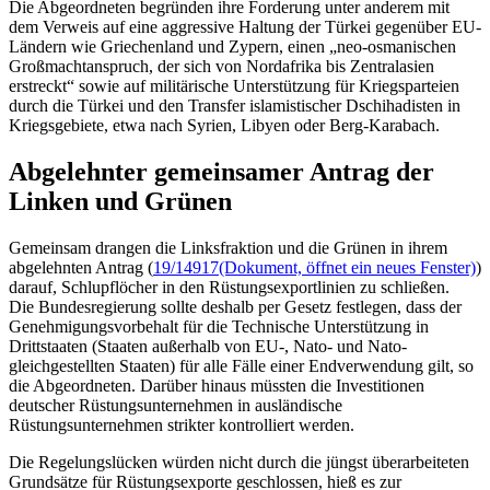
Die Abgeordneten begründen ihre Forderung unter anderem mit
dem Verweis auf eine aggressive Haltung der Türkei gegenüber EU-
Ländern wie Griechenland und Zypern, einen „neo-osmanischen
Großmachtanspruch, der sich von Nordafrika bis Zentralasien
erstreckt“ sowie auf militärische Unterstützung für Kriegsparteien
durch die Türkei und den Transfer islamistischer Dschihadisten in
Kriegsgebiete, etwa nach Syrien, Libyen oder Berg-Karabach.
Abgelehnter gemeinsamer Antrag der
Linken und Grünen
Gemeinsam drangen die Linksfraktion und die Grünen in ihrem
abgelehnten Antrag (
19/14917
(Dokument, öffnet ein neues Fenster)
)
darauf, Schlupflöcher in den Rüstungsexportlinien zu schließen.
Die Bundesregierung sollte deshalb per Gesetz festlegen, dass der
Genehmigungsvorbehalt für die Technische Unterstützung in
Drittstaaten (Staaten außerhalb von EU-, Nato- und Nato-
gleichgestellten Staaten) für alle Fälle einer Endverwendung gilt, so
die Abgeordneten. Darüber hinaus müssten die Investitionen
deutscher Rüstungsunternehmen in ausländische
Rüstungsunternehmen strikter kontrolliert werden.
Die Regelungslücken würden nicht durch die jüngst überarbeiteten
Grundsätze für Rüstungsexporte geschlossen, hieß es zur