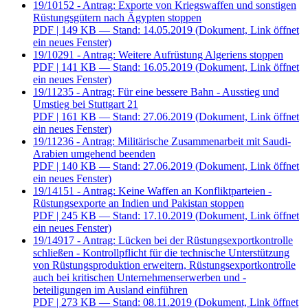
19/10152 - Antrag: Exporte von Kriegswaffen und sonstigen
Rüstungsgütern nach Ägypten stoppen
PDF
| 149 KB — Stand: 14.05.2019
(Dokument, Link öffnet
ein neues Fenster)
19/10291 - Antrag: Weitere Aufrüstung Algeriens stoppen
PDF
| 141 KB — Stand: 16.05.2019
(Dokument, Link öffnet
ein neues Fenster)
19/11235 - Antrag: Für eine bessere Bahn - Ausstieg und
Umstieg bei Stuttgart 21
PDF
| 161 KB — Stand: 27.06.2019
(Dokument, Link öffnet
ein neues Fenster)
19/11236 - Antrag: Militärische Zusammenarbeit mit Saudi-
Arabien umgehend beenden
PDF
| 140 KB — Stand: 27.06.2019
(Dokument, Link öffnet
ein neues Fenster)
19/14151 - Antrag: Keine Waffen an Konfliktparteien -
Rüstungsexporte an Indien und Pakistan stoppen
PDF
| 245 KB — Stand: 17.10.2019
(Dokument, Link öffnet
ein neues Fenster)
19/14917 - Antrag: Lücken bei der Rüstungsexportkontrolle
schließen - Kontrollpflicht für die technische Unterstützung
von Rüstungsproduktion erweitern, Rüstungsexportkontrolle
auch bei kritischen Unternehmenserwerben und -
beteiligungen im Ausland einführen
PDF
| 273 KB — Stand: 08.11.2019
(Dokument, Link öffnet