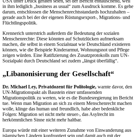
USA unter Druck geraten seien, sei der Bericht enttäuschend, weil
in ihm lediglich „
business as usual
“ zum Ausdruck komme. Es gehe
darum, entschlossen die Menschenrechtsstandards hochzuhalten –
gerade auch bei der der eigenen Rüstungsexport-, Migrations- und
Flüchtlingspolitik.
Krennerich unterstrich außerdem die Bedeutung der sozialen
Menschenrechte: Diese könnten auf Schutzlücken aufmerksam
machen, die selbst in einem Sozialstaat wie Deutschland existieren
können, wie die Beispiele Kinderarmut, Wohnungsnot und Pflege
zeigen würden. Eine Ratifizierung des Zusatzprotokolls zum UN-
Sozialpakt durch Deutschland sei zudem „längst überfällig“.
„Libanonisierung der Gesellschaft“
Dr. Michael Ley, Privatdozent für Politologie,
warnte davor, den
UN-Migrationspakt als Baustein einer umfassenden
Migrationspolitik zu werten, wie es die Bundesregierung im Bericht
tue. Wenn man Migration an sich zu einem Menschenrecht machen
wolle, klinge das human und freundlich, habe aber bedenkliche
Folgen: Migration sei nicht mehr steuer-, das Asylrecht im
herkömmlichen Sinne nicht mehr haltbar.
Europa würde mit einer weiteren Zunahme von Einwanderung aus
islamischen Ländern konfrontiert sein und damit auch mit der