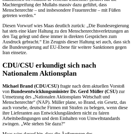
Machtergreifung der Mullahs massiv dazu geführt, dass
Menschenrechte – und insbesondere Frauenrechte – mit Füßen
getreten werden.“
Diesen Vorwurf wies Maas deutlich zurück: „Die Bundesregierung
hat stets eine klare Haltung zu den Menschenrechtsverletzungen an
den Tag gelegt und diese immer in direkten Gesprächen zum
Ausdruck gebracht.“ Ein Zeugnis dieser Haltung sei auch, dass sich
die Bundesregierung auf EU-Ebene für weitere Sanktionen gegen
Iran einsetze.
CDU/CSU erkundigt sich nach
Nationalem Aktionsplan
Michael Brand (CDU/CSU)
fragte nach dem aktuellen Vorstoß
von
Bundesentwicklungsminister Dr. Gerd Müller (CSU)
zur
Umsetzung des „Nationalen Aktionsplans Wirtschaft und
Menschenrechte“ (NAP). Müller plane, so Brand, ein Gesetz, das
auch vorsehe, deutsche Firmen mit Strafen zu belegen, wenn diese
ihre Lieferanten aus Entwicklungsländern nicht zu fairen
Arbeitsbedingungen und dem Einhalten von Umweltstandards
zwingen. „Wie stehen Sie dazu?“
Maas wies darauf hin, dass die Äußerungen des