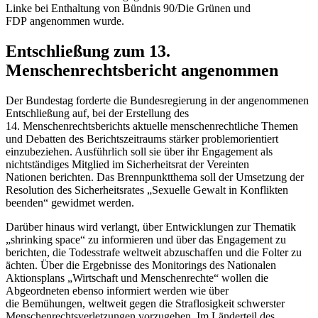
Linke bei Enthaltung von Bündnis 90/Die Grünen und
FDP angenommen wurde.
Entschließung zum 13.
Menschenrechtsbericht angenommen
Der Bundestag forderte die Bundesregierung in der angenommenen
Entschließung auf, bei der Erstellung des
14. Menschenrechtsberichts aktuelle menschenrechtliche Themen
und Debatten des Berichtszeitraums stärker problemorientiert
einzubeziehen. Ausführlich soll sie über ihr
Engagement
als
nichtständiges Mitglied im Sicherheitsrat der Vereinten
Nationen berichten. Das Brennpunktthema soll der Umsetzung der
Resolution des Sicherheitsrates „Sexuelle Gewalt in Konflikten
beenden“ gewidmet werden.
Darüber hinaus wird verlangt, über Entwicklungen zur Thematik
„
shrinking space
“ zu informieren und über das
Engagement
zu
berichten, die Todesstrafe weltweit abzuschaffen und die Folter zu
ächten. Über die Ergebnisse des Monitorings des Nationalen
Aktionsplans „Wirtschaft und Menschenrechte“ wollen die
Abgeordneten ebenso informiert werden wie über
die Bemühungen, weltweit gegen die Straflosigkeit schwerster
Menschenrechtsverletzungen vorzugehen. Im Länderteil des