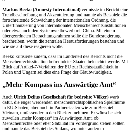
Markus Beeko (
Amnesty International
)
vermisste im Bericht eine
Trendbeschreibung und Akzentuierung und nannte als Beispiele die
fortschreitende Schwächung der internationalen Ordnung, die
Unterfinanzierung von internationalen Menschenrechtsinstitutionen
oder etwa auch den Systemwettbewerb mit China. Mit einem
übergeordneten Betrachtungsrahmen sollte die Bundesregierung
beschreiben, worin die zentralen Herausforderungen bestehen und
wie sie auf diese reagieren wolle.
Beeko kritisierte zudem, dass im Länderteil des Berichts nicht die
Menschenrechtssituation befreundeter Staaten beleuchtet werde. Mit
Blick auf Artikel-7-Verfahren der EU zur Rechtsstaatlichkeit in
Polen und Ungarn sei dies eine Frage der Glaubwürdigkeit.
„Mehr Kompass ins Auswärtige Amt“
Auch
Ulrich Delius (Gesellschaft für bedrohte Völker)
warb
dafür, die enger werdenden menschenrechtspolitischen Spielräume
in EU-Staaten, aber auch in Partnerstaaten wie zum Beispiel
Vietnam, umfassender in den Blick zu nehmen. Er wünsche sich
zuweilen „mehr Kompass“ im Auswärtigen Amt, ob
Menschenrechte oder eher Stabilität im Vordergrund stehen sollten
und nannte das Beispiel des Sudans, wo unter anderem