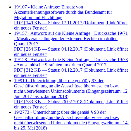
19/107 - Kleine Anfrage: Einsatz von
Akzenterkennungssoftware durch das Bundesamt für
Migration und Flüchtlinge
PDF
| 149 KB — Status: 17.11.2017
(Dokument, Link öffnet
ein neues Fenster)
19/157 - Antwort: auf die Kleine Anfrage - Drucksache 19/71
- Musikveranstaltungen der extremen Rechten im dritten
Quartal 2017
PDF
| 264 KB — Status: 04.12.2017
(Dokument, Link öffnet
ein neues Fenster)
19/158 - Antwort: auf die Kleine Anfrage - Drucksache 19/73
- Antisemitische Straftaten im dritten Quartal 2017
PDF
| 312 KB — Status: 04.12.2017
(Dokument, Link öffnet
ein neues Fenster)
19/910 - Unterrichtung: über die gemäß § 93 der
Geschäftsordnung an die Ausschüsse überwiesenen bzw.
nicht überwiesenen Unionsdokumente (Eingangszeitraum: 12.
Juni 2017 bis 5. Januar 2018)
PDF
| 783 KB — Status: 26.02.2018
(Dokument, Link öffnet
ein neues Fenster)
19/2773 - Unterrichtung: über die gemäß § 93 der
Geschäftsordnung an die Ausschüsse überwiesenen bzw.
nicht überwiesenen Unionsdokumente (Eingangszeitraum: 14.
bis 25. Mai 2018)