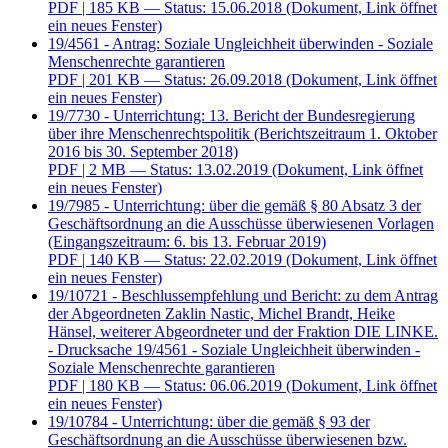
PDF
| 185 KB — Status: 15.06.2018
(Dokument, Link öffnet
ein neues Fenster)
19/4561 - Antrag: Soziale Ungleichheit überwinden - Soziale
Menschenrechte garantieren
PDF
| 201 KB — Status: 26.09.2018
(Dokument, Link öffnet
ein neues Fenster)
19/7730 - Unterrichtung: 13. Bericht der Bundesregierung
über ihre Menschenrechtspolitik (Berichtszeitraum 1. Oktober
2016 bis 30. September 2018)
PDF
| 2 MB — Status: 13.02.2019
(Dokument, Link öffnet
ein neues Fenster)
19/7985 - Unterrichtung: über die gemäß § 80 Absatz 3 der
Geschäftsordnung an die Ausschüsse überwiesenen Vorlagen
(Eingangszeitraum: 6. bis 13. Februar 2019)
PDF
| 140 KB — Status: 22.02.2019
(Dokument, Link öffnet
ein neues Fenster)
19/10721 - Beschlussempfehlung und Bericht: zu dem Antrag
der Abgeordneten Zaklin Nastic, Michel Brandt, Heike
Hänsel, weiterer Abgeordneter und der Fraktion DIE LINKE.
- Drucksache 19/4561 - Soziale Ungleichheit überwinden -
Soziale Menschenrechte garantieren
PDF
| 180 KB — Status: 06.06.2019
(Dokument, Link öffnet
ein neues Fenster)
19/10784 - Unterrichtung: über die gemäß § 93 der
Geschäftsordnung an die Ausschüsse überwiesenen bzw.