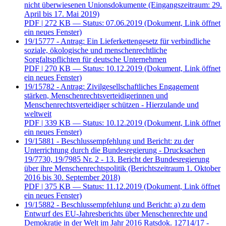
nicht überwiesenen Unionsdokumente (Eingangszeitraum: 29.
April bis 17. Mai 2019)
PDF
| 272 KB — Status: 07.06.2019
(Dokument, Link öffnet
ein neues Fenster)
19/15777 - Antrag: Ein Lieferkettengesetz für verbindliche
soziale, ökologische und menschenrechtliche
Sorgfaltspflichten für deutsche Unternehmen
PDF
| 270 KB — Status: 10.12.2019
(Dokument, Link öffnet
ein neues Fenster)
19/15782 - Antrag: Zivilgesellschaftliches Engagement
stärken, Menschenrechtsverteidigerinnen und
Menschenrechtsverteidiger schützen - Hierzulande und
weltweit
PDF
| 339 KB — Status: 10.12.2019
(Dokument, Link öffnet
ein neues Fenster)
19/15881 - Beschlussempfehlung und Bericht: zu der
Unterrichtung durch die Bundesregierung - Drucksachen
19/7730, 19/7985 Nr. 2 - 13. Bericht der Bundesregierung
über ihre Menschenrechtspolitik (Berichtszeitraum 1. Oktober
2016 bis 30. September 2018)
PDF
| 375 KB — Status: 11.12.2019
(Dokument, Link öffnet
ein neues Fenster)
19/15882 - Beschlussempfehlung und Bericht: a) zu dem
Entwurf des EU-Jahresberichts über Menschenrechte und
Demokratie in der Welt im Jahr 2016 Ratsdok. 12714/17 -