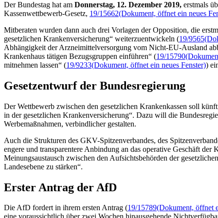
Der Bundestag hat am
Donnerstag, 12. Dezember 2019,
erstmals ü
Kassenwettbewerb-Gesetz,
19/15662
(Dokument, öffnet ein neues Fen
Mitberaten wurden dann auch drei Vorlagen der Opposition, die erst
gesetzlichen Krankenversicherung“ weiterzuentwickeln (
19/9565
(Dok
Abhängigkeit der Arzneimittelversorgung vom Nicht-EU-Ausland ab
Krankenhaus tätigen Bezugsgruppen einführen“ (
19/15790
(Dokument,
mitnehmen lassen“ (
19/9233
(Dokument, öffnet ein neues Fenster)
) e
Gesetzentwurf der Bundesregierung
Der Wettbewerb zwischen den gesetzlichen Krankenkassen soll künftig 
in der gesetzlichen Krankenversicherung“. Dazu will die Bundesregi
Werbemaßnahmen, verbindlicher gestalten.
Auch die Strukturen des GKV-Spitzenverbandes, des Spitzenverbande
engere und transparentere Anbindung an das operative Geschäft der 
Meinungsaustausch zwischen den Aufsichtsbehörden der gesetzliche
Landesebene zu stärken“.
Erster Antrag der AfD
Die AfD fordert in ihrem ersten Antrag (
19/15789
(Dokument, öffnet e
eine voraussichtlich über zwei Wochen hinausgehende Nichtverfügbark