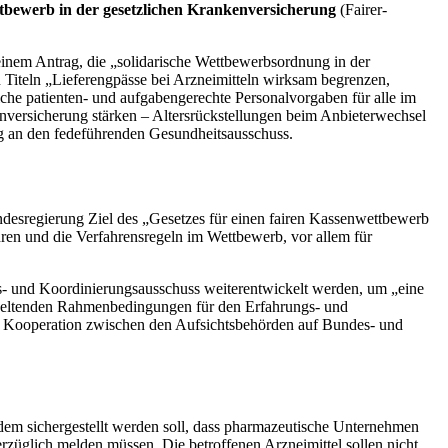
tbewerb in der gesetzlichen Krankenversicherung
(Fairer-
einem Antrag, die „solidarische Wettbewerbsordnung in der
 Titeln „Lieferengpässe bei Arzneimitteln wirksam begrenzen,
iche patienten- und aufgabengerechte Personalvorgaben für alle im
nversicherung stärken – Altersrückstellungen beim Anbieterwechsel
ng an den fedeführenden Gesundheitsausschuss.
undesregierung Ziel des „Gesetzes für einen fairen Kassenwettbewerb
ren und die Verfahrensregeln im Wettbewerb, vor allem für
s- und Koordinierungsausschuss weiterentwickelt werden, um „eine
r geltenden Rahmenbedingungen für den Erfahrungs- und
 Kooperation zwischen den Aufsichtsbehörden auf Bundes- und
dem sichergestellt werden soll, dass pharmazeutische Unternehmen
rzüglich melden müssen. Die betroffenen Arzneimittel sollen nicht