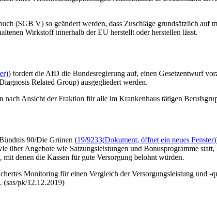
buch (SGB V) so geändert werden, dass Zuschläge grundsätzlich auf mi
ltenen Wirkstoff innerhalb der EU herstellt oder herstellen lässt.
er)
) fordert die AfD die Bundesregierung auf, einen Gesetzentwurf vorzu
Diagnosis Related Group
) ausgegliedert werden.
n nach Ansicht der Fraktion für alle im Krankenhaus tätigen Berufsgru
 Bündnis 90/Die Grünen (
19/9233
(Dokument, öffnet ein neues Fenster)
e über Angebote wie Satzungsleistungen und Bonusprogramme statt, heiß
, mit denen die Kassen für gute Versorgung belohnt würden.
hertes Monitoring für einen Vergleich der Versorgungsleistung und -qu
. (sas/pk/12.12.2019)