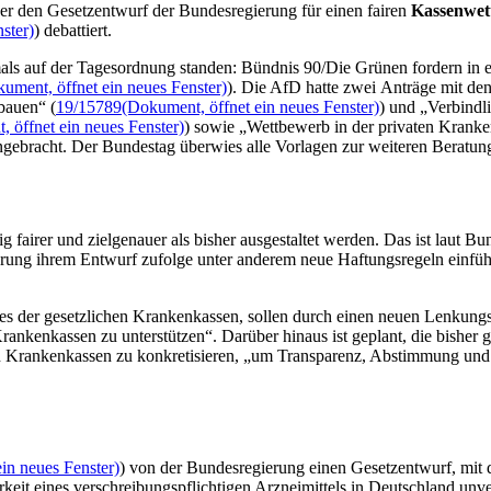
ber den Gesetzentwurf der Bundesregierung für einen fairen
Kassenwet
ster)
) debattiert.
mals auf der Tagesordnung standen: Bündnis 90/Die Grünen fordern in 
ument, öffnet ein neues Fenster)
). Die AfD hatte zwei Anträge mit den
bauen“ (
19/15789
(Dokument, öffnet ein neues Fenster)
) und „Verbindl
 öffnet ein neues Fenster)
) sowie „Wettbewerb in der privaten Kranke
ingebracht. Der Bundestag überwies alle Vorlagen zur weiteren Beratu
fairer und zielgenauer als bisher ausgestaltet werden. Das ist laut B
erung ihrem Entwurf zufolge unter anderem neue Haftungsregeln einfüh
s der gesetzlichen Krankenkassen, sollen durch einen neuen Lenkung
Krankenkassen zu unterstützen“. Darüber hinaus ist geplant, die bishe
n Krankenkassen zu konkretisieren, „um Transparenz, Abstimmung und
in neues Fenster)
) von der Bundesregierung einen Gesetzentwurf, mit 
eit eines verschreibungspflichtigen Arzneimittels in Deutschland unve