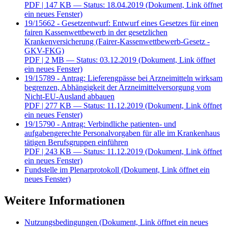
PDF
| 147 KB — Status: 18.04.2019
(Dokument, Link öffnet
ein neues Fenster)
19/15662 - Gesetzentwurf: Entwurf eines Gesetzes für einen
fairen Kassenwettbewerb in der gesetzlichen
Krankenversicherung (Fairer-Kassenwettbewerb-Gesetz -
GKV-FKG)
PDF
| 2 MB — Status: 03.12.2019
(Dokument, Link öffnet
ein neues Fenster)
19/15789 - Antrag: Lieferengpässe bei Arzneimitteln wirksam
begrenzen, Abhängigkeit der Arzneimittelversorgung vom
Nicht-EU-Ausland abbauen
PDF
| 277 KB — Status: 11.12.2019
(Dokument, Link öffnet
ein neues Fenster)
19/15790 - Antrag: Verbindliche patienten- und
aufgabengerechte Personalvorgaben für alle im Krankenhaus
tätigen Berufsgruppen einführen
PDF
| 243 KB — Status: 11.12.2019
(Dokument, Link öffnet
ein neues Fenster)
Fundstelle im Plenarprotokoll
(Dokument, Link öffnet ein
neues Fenster)
Weitere Informationen
Nutzungsbedingungen
(Dokument, Link öffnet ein neues