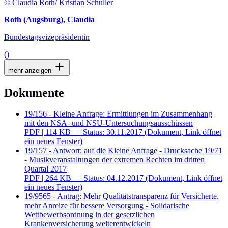
© Claudia Roth/ Kristian Schuller
Roth (Augsburg), Claudia
Bundestagsvizepräsidentin
()
mehr anzeigen
Dokumente
19/156 - Kleine Anfrage: Ermittlungen im Zusammenhang
mit den NSA- und NSU-Untersuchungsausschüssen
PDF
| 114 KB — Status: 30.11.2017
(Dokument, Link öffnet
ein neues Fenster)
19/157 - Antwort: auf die Kleine Anfrage - Drucksache 19/71
- Musikveranstaltungen der extremen Rechten im dritten
Quartal 2017
PDF
| 264 KB — Status: 04.12.2017
(Dokument, Link öffnet
ein neues Fenster)
19/9565 - Antrag: Mehr Qualitätstransparenz für Versicherte,
mehr Anreize für bessere Versorgung - Solidarische
Wettbewerbsordnung in der gesetzlichen
Krankenversicherung weiterentwickeln