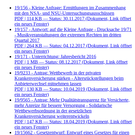
19/156 - Kleine Anfrage: Ermittlungen im Zusammenhang
mit den NSA- und NSU-Untersuchungsausschüssen
PDF
| 114 KB — Status: 30.11.2017
(Dokument, Link öffnet
ein neues Fenster)
19/157 - Antwort: auf die Kleine Anfrage - Drucksache 19/71
- Musikveranstaltungen der extremen Rechten im dritten
Quartal 2017
PDF
| 264 KB — Status: 04.12.2017
(Dokument, Link öffnet
ein neues Fenster)
19/171 - Unterrichtung: Jahresbericht 2016
PDF
| 1 MB — Status: 08.12.2017
(Dokument, Link öffnet
ein neues Fenster)
19/9233 - Antrag: Wettbewerb in der privaten
Krankenversicherung stärken - Altersrückstellungen beim
Anbieterwechsel mitnehmen lassen
PDF
| 130 KB — Status: 10.04.2019
(Dokument, Link öffnet
ein neues Fenster)
19/9565 - Antrag: Mehr Qualitätstransparenz für Versicherte,
mehr Anreize für bessere Versorgung - Solidarische
Wettbewerbsordnung in der gesetzlichen
Krankenversicherung weiterentwickeln
PDF
| 147 KB — Status: 18.04.2019
(Dokument, Link öffnet
ein neues Fenster)
19/15662 - Gesetzentwurf: Entwurf eines Gesetzes für einen