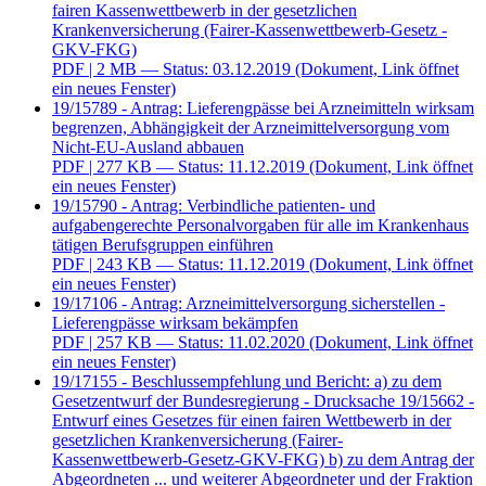
fairen Kassenwettbewerb in der gesetzlichen
Krankenversicherung (Fairer-Kassenwettbewerb-Gesetz -
GKV-FKG)
PDF
| 2 MB — Status: 03.12.2019
(Dokument, Link öffnet
ein neues Fenster)
19/15789 - Antrag: Lieferengpässe bei Arzneimitteln wirksam
begrenzen, Abhängigkeit der Arzneimittelversorgung vom
Nicht-EU-Ausland abbauen
PDF
| 277 KB — Status: 11.12.2019
(Dokument, Link öffnet
ein neues Fenster)
19/15790 - Antrag: Verbindliche patienten- und
aufgabengerechte Personalvorgaben für alle im Krankenhaus
tätigen Berufsgruppen einführen
PDF
| 243 KB — Status: 11.12.2019
(Dokument, Link öffnet
ein neues Fenster)
19/17106 - Antrag: Arzneimittelversorgung sicherstellen -
Lieferengpässe wirksam bekämpfen
PDF
| 257 KB — Status: 11.02.2020
(Dokument, Link öffnet
ein neues Fenster)
19/17155 - Beschlussempfehlung und Bericht: a) zu dem
Gesetzentwurf der Bundesregierung - Drucksache 19/15662 -
Entwurf eines Gesetzes für einen fairen Wettbewerb in der
gesetzlichen Krankenversicherung (Fairer-
Kassenwettbewerb-Gesetz-GKV-FKG) b) zu dem Antrag der
Abgeordneten ... und weiterer Abgeordneter und der Fraktion