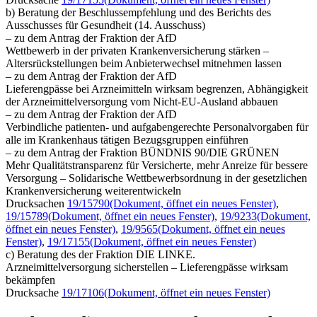
b) Beratung der Beschlussempfehlung und des Berichts des
Ausschusses für Gesundheit (14. Ausschuss)
– zu dem Antrag der Fraktion der AfD
Wettbewerb in der privaten Krankenversicherung stärken –
Altersrückstellungen beim Anbieterwechsel mitnehmen lassen
– zu dem Antrag der Fraktion der AfD
Lieferengpässe bei Arzneimitteln wirksam begrenzen, Abhängigkeit
der Arzneimittelversorgung vom Nicht-EU-Ausland abbauen
– zu dem Antrag der Fraktion der AfD
Verbindliche patienten- und aufgabengerechte Personalvorgaben für
alle im Krankenhaus tätigen Bezugsgruppen einführen
– zu dem Antrag der Fraktion BÜNDNIS 90/DIE GRÜNEN
Mehr Qualitätstransparenz für Versicherte, mehr Anreize für bessere
Versorgung – Solidarische Wettbewerbsordnung in der gesetzlichen
Krankenversicherung weiterentwickeln
Drucksachen
19/15790
(Dokument, öffnet ein neues Fenster)
,
19/15789
(Dokument, öffnet ein neues Fenster)
,
19/9233
(Dokument,
öffnet ein neues Fenster)
,
19/9565
(Dokument, öffnet ein neues
Fenster)
,
19/17155
(Dokument, öffnet ein neues Fenster)
c) Beratung des der Fraktion DIE LINKE.
Arzneimittelversorgung sicherstellen – Lieferengpässe wirksam
bekämpfen
Drucksache
19/17106
(Dokument, öffnet ein neues Fenster)