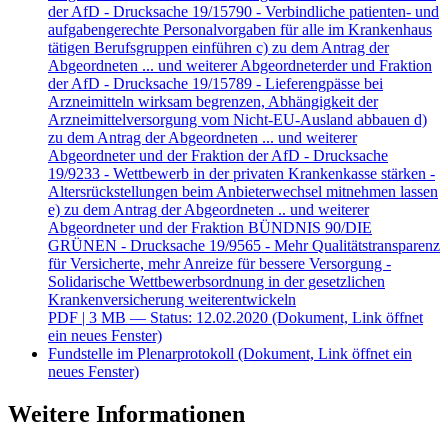
der AfD - Drucksache 19/15790 - Verbindliche patienten- und
aufgabengerechte Personalvorgaben für alle im Krankenhaus
tätigen Berufsgruppen einführen c) zu dem Antrag der
Abgeordneten ... und weiterer Abgeordneterder und Fraktion
der AfD - Drucksache 19/15789 - Lieferengpässe bei
Arzneimitteln wirksam begrenzen, Abhängigkeit der
Arzneimittelversorgung vom Nicht-EU-Ausland abbauen d)
zu dem Antrag der Abgeordneten ... und weiterer
Abgeordneter und der Fraktion der AfD - Drucksache
19/9233 - Wettbewerb in der privaten Krankenkasse stärken -
Altersrückstellungen beim Anbieterwechsel mitnehmen lassen
e) zu dem Antrag der Abgeordneten .. und weiterer
Abgeordneter und der Fraktion BÜNDNIS 90/DIE
GRÜNEN - Drucksache 19/9565 - Mehr Qualitätstransparenz
für Versicherte, mehr Anreize für bessere Versorgung -
Solidarische Wettbewerbsordnung in der gesetzlichen
Krankenversicherung weiterentwickeln
PDF
| 3 MB — Status: 12.02.2020
(Dokument, Link öffnet
ein neues Fenster)
Fundstelle im Plenarprotokoll
(Dokument, Link öffnet ein
neues Fenster)
Weitere Informationen