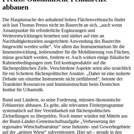
abbauen
Die Hauptursache des anhaltend hohen Flächenverbrauchs findet
sich laut Thomas Preuss nicht im Baurecht an sich, „auch wenn
Ansatzpunkte für erforderliche Ergänzungen und
Weiterentwicklungen bestehen und stärker auf eine an
Nachhaltigkeitszielen ausgerichtete Anwendung des Baurechts
hingewirkt werden sollte“. Vor allem das Instrumentarium für die
Innenentwicklung, insbesondere für die Mobilisierung von Flächen,
müsse geschärft werden, forderte er. Auch wirken einige fiskalische
Rahmenbedingungen zum Teil kontraproduktiv auf die
flächenpolitischen Ziele. Verschiedene Aspekte seien also ursächlich
für ein Scheitern flächenpolitischer Ansätze. „Daher ist eine isolierte
Debatte um einzelne Instrumente nicht zielführend“, betonte der
Teamleiter Ressourcen und Immissionsschutz beim Deutschen
Institut für Urbanistik.
Bund und Ländern, so seine Forderung, müssten ökonomische
Fehlanreize abbauen. Es gelte, alle relevanten Förderprogramme
systematisch auf ihre Vereinbarkeit mit flächenpolitischen
Zielstellungen zu überprüfen. Noch immer würden mit Mitteln aus
der Bund-Länder-Gemeinschaftsaufgabe „Verbesserung der
regionalen Wirtschaftsstruktur“ neue Industrie- und Gewerbegebiete
auf der „grünen Wiese“ subventioniert. Hier sei – gerade in den