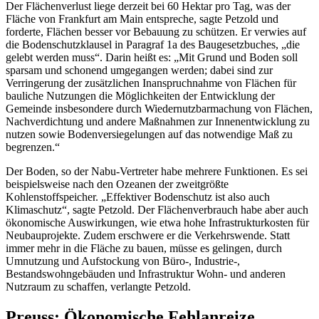
Der Flächenverlust liege derzeit bei 60 Hektar pro Tag, was der
Fläche von Frankfurt am Main entspreche, sagte Petzold und
forderte, Flächen besser vor Bebauung zu schützen. Er verwies auf
die Bodenschutzklausel in Paragraf 1a des Baugesetzbuches, „die
gelebt werden muss“. Darin heißt es: „Mit Grund und Boden soll
sparsam und schonend umgegangen werden; dabei sind zur
Verringerung der zusätzlichen Inanspruchnahme von Flächen für
bauliche Nutzungen die Möglichkeiten der Entwicklung der
Gemeinde insbesondere durch Wiedernutzbarmachung von Flächen,
Nachverdichtung und andere Maßnahmen zur Innenentwicklung zu
nutzen sowie Bodenversiegelungen auf das notwendige Maß zu
begrenzen.“
Der Boden, so der Nabu-Vertreter habe mehrere Funktionen. Es sei
beispielsweise nach den Ozeanen der zweitgrößte
Kohlenstoffspeicher. „Effektiver Bodenschutz ist also auch
Klimaschutz“, sagte Petzold. Der Flächenverbrauch habe aber auch
ökonomische Auswirkungen, wie etwa hohe Infrastrukturkosten für
Neubauprojekte. Zudem erschwere er die Verkehrswende. Statt
immer mehr in die Fläche zu bauen, müsse es gelingen, durch
Umnutzung und Aufstockung von Büro-, Industrie-,
Bestandswohngebäuden und Infrastruktur Wohn- und anderen
Nutzraum zu schaffen, verlangte Petzold.
Preuss: Ökonomische Fehlanreize