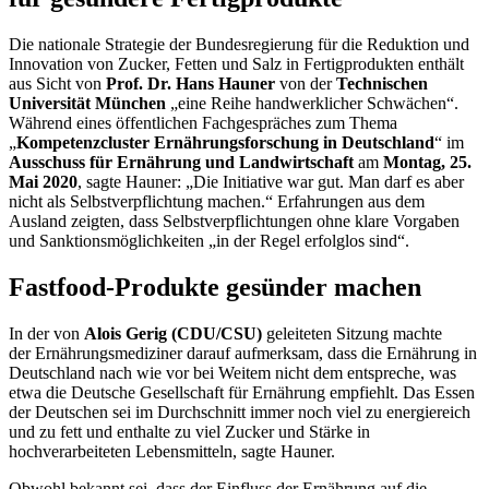
Die nationale Strategie der Bundesregierung für die Reduktion und
Innovation von Zucker, Fetten und Salz in Fertigprodukten enthält
aus Sicht von
Prof. Dr. Hans Hauner
von der
Technischen
Universität München
„eine Reihe handwerklicher Schwächen“.
Während eines öffentlichen Fachgespräches zum Thema
„
Kompetenzcluster Ernährungsforschung in Deutschland
“ im
Ausschuss für Ernährung und Landwirtschaft
am
Montag, 25.
Mai 2020
, sagte Hauner: „Die Initiative war gut. Man darf es aber
nicht als Selbstverpflichtung machen.“ Erfahrungen aus dem
Ausland zeigten, dass Selbstverpflichtungen ohne klare Vorgaben
und Sanktionsmöglichkeiten „in der Regel erfolglos sind“.
Fastfood
-Produkte gesünder machen
In der von
Alois Gerig (CDU/CSU)
geleiteten Sitzung machte
der Ernährungsmediziner darauf aufmerksam, dass die Ernährung in
Deutschland nach wie vor bei Weitem nicht dem entspreche, was
etwa die Deutsche Gesellschaft für Ernährung empfiehlt. Das Essen
der Deutschen sei im Durchschnitt immer noch viel zu energiereich
und zu fett und enthalte zu viel Zucker und Stärke in
hochverarbeiteten Lebensmitteln, sagte Hauner.
Obwohl bekannt sei, dass der Einfluss der Ernährung auf die