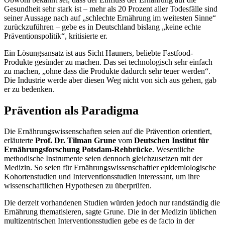
Gesundheit sehr stark ist – mehr als 20 Prozent aller Todesfälle sind
seiner Aussage nach auf „schlechte Ernährung im weitesten Sinne“
zurückzuführen – gebe es in Deutschland bislang „keine echte
Präventionspolitik“, kritisierte er.
Ein Lösungsansatz ist aus Sicht Hauners, beliebte
Fastfood
-
Produkte gesünder zu machen. Das sei technologisch sehr einfach
zu machen, „ohne dass die Produkte dadurch sehr teuer werden“.
Die Industrie werde aber diesen Weg nicht von sich aus gehen, gab
er zu bedenken.
Prävention als Paradigma
Die Ernährungswissenschaften seien auf die Prävention orientiert,
erläuterte
Prof. Dr. Tilman Grune
vom
Deutschen Institut für
Ernährungsforschung Potsdam-Rehbrücke
. Wesentliche
methodische Instrumente seien dennoch gleichzusetzen mit der
Medizin. So seien für Ernährungswissenschaftler epidemiologische
Kohortenstudien und Interventionsstudien interessant, um ihre
wissenschaftlichen Hypothesen zu überprüfen.
Die derzeit vorhandenen Studien würden jedoch nur randständig die
Ernährung thematisieren, sagte Grune. Die in der Medizin üblichen
multizentrischen Interventionsstudien gebe es de facto in der