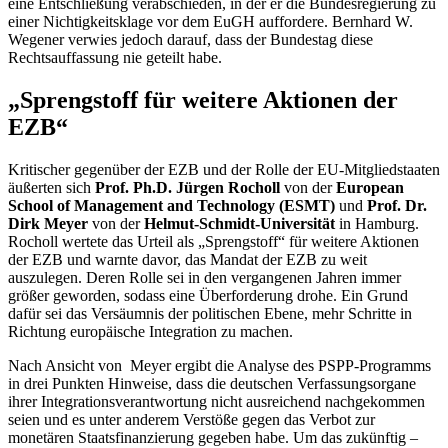
eine Entschließung verabschieden, in der er die Bundesregierung zu
einer Nichtigkeitsklage vor dem EuGH auffordere. Bernhard W.
Wegener verwies jedoch darauf, dass der Bundestag diese
Rechtsauffassung nie geteilt habe.
„Sprengstoff für weitere Aktionen der
EZB“
Kritischer gegenüber der EZB und der Rolle der EU-Mitgliedstaaten
äußerten sich
Prof.
Ph.D.
Jürgen Rocholl
von der
European
School of Management and Technology (ESMT)
und
Prof. Dr.
Dirk Meyer
von der
Helmut-Schmidt-Universität
in Hamburg.
Rocholl wertete das Urteil als „Sprengstoff“ für weitere Aktionen
der EZB und warnte davor, das Mandat der EZB zu weit
auszulegen. Deren Rolle sei in den vergangenen Jahren immer
größer geworden, sodass eine Überforderung drohe. Ein Grund
dafür sei das Versäumnis der politischen Ebene, mehr Schritte in
Richtung europäische Integration zu machen.
Nach Ansicht von Meyer ergibt die Analyse des PSPP-Programms
in drei Punkten Hinweise, dass die deutschen Verfassungsorgane
ihrer Integrationsverantwortung nicht ausreichend nachgekommen
seien und es unter anderem Verstöße gegen das Verbot zur
monetären Staatsfinanzierung gegeben habe. Um das zukünftig –