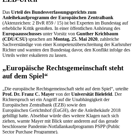
Das
Urteil des Bundesverfassungsgerichts zum
Anleihekaufprogramm der Europäischen Zentralbank
(Aktenzeichen: 2 BvR 859 / 15) ist bei Experten im Bundestag auf
erhebliche Kritik gestoßen. In einer öffentlichen Anhörung des
Europaausschusses
unter Vorsitz von
Gunther Krichbaum
(CDU/CSU)
sprachen am
Montag, 25. Mai 2020
, zahlreiche
Sachverständige von einer Kompetenzüberschreitung der Karlsruher
Richter und warnten den Bundestag davor, den Konflikt infolge des
Urteils weiter eskalieren zu lassen.
„Europäische Rechtsgemeinschaft steht
auf dem Spiel“
„Die europäische Rechtsgemeinschaft steht auf dem Spiel“, urteilte
Prof. Dr. Franz C. Mayer
von der
Universität Bielefeld
. Der
Richterspruch sei ein Angriff auf die Unabhängigkeit der
Europäischen Zentralbank (EZB) sowie den
Europäischen Gerichtshof (EuGH), der die Anleihekäufe 2018
gebilligt hatte. Absehbar würde dies weitere Klagen nach sich
ziehen, warnte Mayer mit Blick unter anderem auf das gerade
beschlossene Pandemie-Notfallankaufprogramm PSPP (
Public
Sector Purchase Programme
).