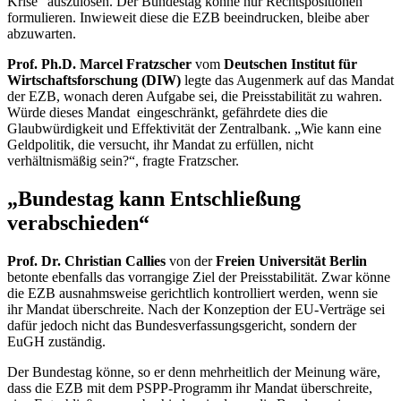
Krise“ auszulösen. Der Bundestag könne nur Rechtspositionen
formulieren. Inwieweit diese die EZB beeindrucken, bleibe aber
abzuwarten.
Prof.
Ph.D.
Marcel
Fratzscher
vom
Deutschen Institut für
Wirtschaftsforschung (DIW)
legte das Augenmerk auf das Mandat
der EZB, wonach deren Aufgabe sei, die Preisstabilität zu wahren.
Würde dieses Mandat eingeschränkt, gefährdete dies die
Glaubwürdigkeit und Effektivität der Zentralbank. „Wie kann eine
Geldpolitik, die versucht, ihr Mandat zu erfüllen, nicht
verhältnismäßig sein?“, fragte Fratzscher.
„Bundestag kann Entschließung
verabschieden“
Prof. Dr. Christian Callies
von der
Freien Universität Berlin
betonte ebenfalls das vorrangige Ziel der Preisstabilität. Zwar könne
die EZB ausnahmsweise gerichtlich kontrolliert werden, wenn sie
ihr Mandat überschreite. Nach der Konzeption der EU-Verträge sei
dafür jedoch nicht das Bundesverfassungsgericht, sondern der
EuGH zuständig.
Der Bundestag könne, so er denn mehrheitlich der Meinung wäre,
dass die EZB mit dem PSPP-Programm ihr Mandat überschreite,