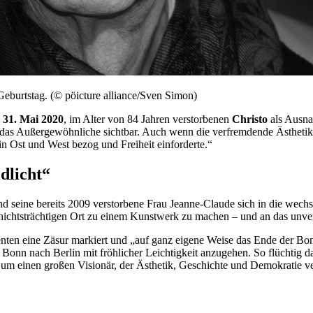
eburtstag. (© pöicture alliance/Sven Simon)
 31. Mai 2020
, im Alter von 84 Jahren verstorbenen
Christo
als Ausna
das Außergewöhnliche sichtbar. Auch wenn die verfremdende Ästhetik 
 in Ost und West bezog und Freiheit einforderte.“
dlicht“
nd seine bereits 2009 verstorbene Frau
Jeanne-Claude
sich in die wech
hichtsträchtigen Ort zu einem Kunstwerk zu machen – und an das unver
en eine Zäsur markiert und „auf ganz eigene Weise das Ende der Bonner
 nach Berlin mit fröhlicher Leichtigkeit anzugehen. So flüchtig das 
 um einen großen Visionär, der Ästhetik, Geschichte und Demokratie v