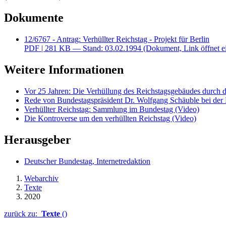
Dokumente
12/6767 - Antrag: Verhüllter Reichstag - Projekt für Berlin
PDF
| 281 KB — Stand: 03.02.1994
(Dokument, Link öffnet e
Weitere Informationen
Vor 25 Jahren: Die Verhüllung des Reichstagsgebäudes durch 
Rede von Bundestagspräsident Dr. Wolfgang Schäuble bei de
Verhüllter Reichstag: Sammlung im Bundestag (Video)
Die Kontroverse um den verhüllten Reichstag (Video)
Herausgeber
Deutscher Bundestag, Internetredaktion
Webarchiv
Texte
2020
zurück zu:
Texte
()