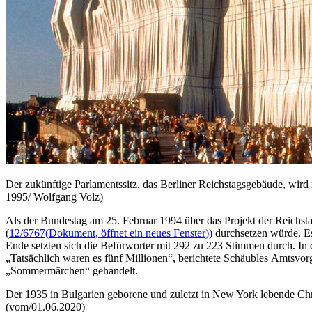
Der zukünftige Parlamentssitz, das Berliner Reichstagsgebäude, wi
1995/ Wolfgang Volz)
Als der Bundestag am 25. Februar 1994 über das Projekt der Reichst
(
12/6767
(Dokument, öffnet ein neues Fenster)
) durchsetzen würde. 
Ende setzten sich die Befürworter mit 292 zu 223 Stimmen durch. In 
„Tatsächlich waren es fünf Millionen“, berichtete Schäubles Amtsvo
„Sommermärchen“ gehandelt.
Der 1935 in Bulgarien geborene und zuletzt in
New York
lebende Chr
(vom/01.06.2020)