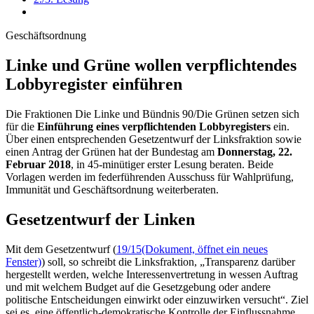
Geschäftsordnung
Linke und Grüne wollen ver­pflich­tendes
Lobby­register einführen
Die Fraktionen Die Linke und Bündnis 90/Die Grünen setzen sich
für die
Einführung eines verpflichtenden Lobbyregisters
ein.
Über einen entsprechenden Gesetzentwurf der Linksfraktion sowie
einen Antrag der Grünen hat der Bundestag am
Donnerstag, 22.
Februar 2018
, in 45-minütiger erster Lesung beraten. Beide
Vorlagen werden im federführenden Ausschuss für Wahlprüfung,
Immunität und Geschäftsordnung weiterberaten.
Gesetzentwurf der Linken
Mit dem Gesetzentwurf (
19/15
(Dokument, öffnet ein neues
Fenster)
) soll, so schreibt die Linksfraktion, „Transparenz darüber
hergestellt werden, welche Interessenvertretung in wessen Auftrag
und mit welchem
Budget
auf die Gesetzgebung oder andere
politische Entscheidungen einwirkt oder einzuwirken versucht“. Ziel
sei es, eine öffentlich-demokratische Kontrolle der Einflussnahme