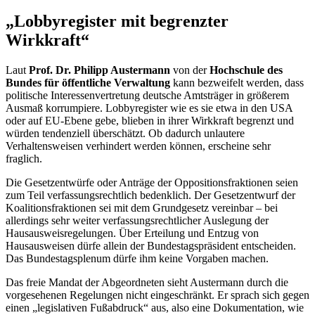
„Lobbyregister mit begrenzter
Wirkkraft“
Laut
Prof. Dr. Philipp Austermann
von der
Hochschule des
Bundes für öffentliche Verwaltung
kann bezweifelt werden, dass
politische Interessenvertretung deutsche Amtsträger in größerem
Ausmaß korrumpiere. Lobbyregister wie es sie etwa in den USA
oder auf EU-Ebene gebe, blieben in ihrer Wirkkraft begrenzt und
würden tendenziell überschätzt. Ob dadurch unlautere
Verhaltensweisen verhindert werden können, erscheine sehr
fraglich.
Die Gesetzentwürfe oder Anträge der Oppositionsfraktionen seien
zum Teil verfassungsrechtlich bedenklich. Der Gesetzentwurf der
Koalitionsfraktionen sei mit dem Grundgesetz vereinbar – bei
allerdings sehr weiter verfassungsrechtlicher Auslegung der
Hausausweisregelungen. Über Erteilung und Entzug von
Hausausweisen dürfe allein der Bundestagspräsident entscheiden.
Das Bundestagsplenum dürfe ihm keine Vorgaben machen.
Das freie Mandat der Abgeordneten sieht Austermann durch die
vorgesehenen Regelungen nicht eingeschränkt. Er sprach sich gegen
einen „legislativen Fußabdruck“ aus, also eine Dokumentation, wie