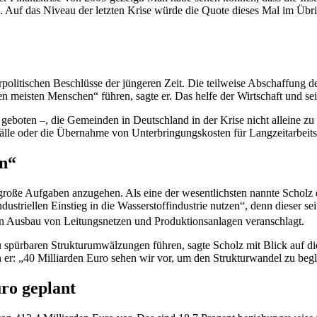
. Auf das
Niveau
der letzten Krise würde die Quote dieses Mal im Übrig
politischen Beschlüsse der jüngeren Zeit. Die teilweise Abschaffung d
meisten Menschen“ führen, sagte er. Das helfe der Wirtschaft und sei 
n geboten –, die Gemeinden in Deutschland in der Krise nicht alleine z
fälle oder die Übernahme von Unterbringungskosten für Langzeitarbei
en“
große Aufgaben anzugehen. Als eine der wesentlichsten nannte Scho
ndustriellen Einstieg in die Wasserstoffindustrie nutzen“, denn dieser 
en Ausbau von Leitungsnetzen und Produktionsanlagen veranschlagt.
spürbaren Strukturumwälzungen führen, sagte Scholz mit Blick auf die
h er: „40 Milliarden Euro sehen wir vor, um den Strukturwandel zu begl
ro geplant