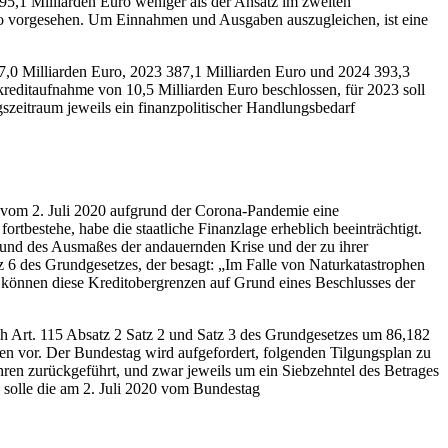
5,1 Milliarden Euro weniger als der Ansatz im zweiten
o vorgesehen. Um Einnahmen und Ausgaben auszugleichen, ist eine
7,0 Milliarden Euro, 2023 387,1 Milliarden Euro und 2024 393,3
okreditaufnahme von 10,5 Milliarden Euro beschlossen, für 2023 soll
szeitraum jeweils ein finanzpolitischer Handlungsbedarf
s vom 2. Juli 2020 aufgrund der Corona-Pandemie eine
fortbestehe, habe die staatliche Finanzlage erheblich beeinträchtigt.
nd des Ausmaßes der andauernden Krise und der zu ihrer
 6 des Grundgesetzes, der besagt: „Im Falle von Naturkatastrophen
n, können diese Kreditobergrenzen auf Grund eines Beschlusses der
h Art. 115 Absatz 2 Satz 2 und Satz 3 des Grundgesetzes um 86,182
gen vor. Der Bundestag wird aufgefordert, folgenden Tilgungsplan zu
en zurückgeführt, und zwar jeweils um ein Siebzehntel des Betrages
 solle die am 2. Juli 2020 vom Bundestag