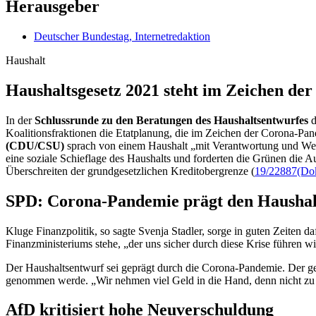
Herausgeber
Deutscher Bundestag, Internetredaktion
Haushalt
Haushaltsgesetz 2021 steht im Zeichen d
In der
Schlussrunde zu den Beratungen des Haushaltsentwurfes
d
Koalitionsfraktionen die Etatplanung, die im Zeichen der Corona-Pand
(CDU/CSU)
sprach von einem Haushalt „mit Verantwortung und Wei
eine soziale Schieflage des Haushalts und forderten die Grünen d
Überschreiten der grundgesetzlichen Kreditobergrenze (
19/22887
(Dok
SPD: Corona-Pandemie prägt den Haushal
Kluge Finanzpolitik, so sagte Svenja Stadler, sorge in guten Zeiten d
Finanzministeriums stehe, „der uns sicher durch diese Krise führen wi
Der Haushaltsentwurf sei geprägt durch die Corona-Pandemie. Der ges
genommen werde. „Wir nehmen viel Geld in die Hand, denn nicht zu h
AfD kritisiert hohe Neuverschuldung