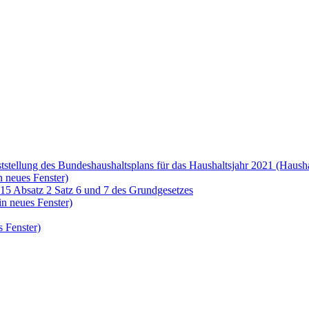
tstellung des Bundeshaushaltsplans für das Haushaltsjahr 2021 (Haush
n neues Fenster)
15 Absatz 2 Satz 6 und 7 des Grundgesetzes
in neues Fenster)
 Fenster)