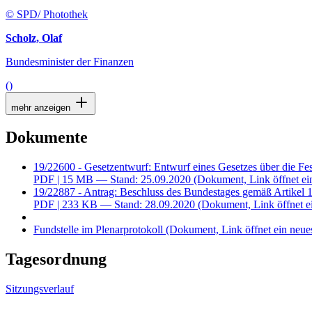
© SPD/ Photothek
Scholz, Olaf
Bundesminister der Finanzen
()
mehr anzeigen
Dokumente
19/22600 - Gesetzentwurf: Entwurf eines Gesetzes über die Fes
PDF
| 15 MB — Stand: 25.09.2020
(Dokument, Link öffnet ei
19/22887 - Antrag: Beschluss des Bundestages gemäß Artikel 1
PDF
| 233 KB — Stand: 28.09.2020
(Dokument, Link öffnet e
Fundstelle im Plenarprotokoll
(Dokument, Link öffnet ein neues
Tagesordnung
Sitzungsverlauf