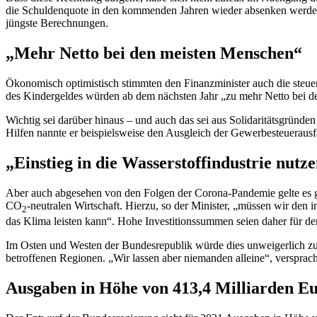
die Schuldenquote in den kommenden Jahren wieder absenken werde
jüngste Berechnungen.
„Mehr Netto bei den meisten Menschen“
Ökonomisch optimistisch stimmten den Finanzminister auch die steuer
des Kindergeldes würden ab dem nächsten Jahr „zu mehr Netto bei den 
Wichtig sei darüber hinaus – und auch das sei aus Solidaritätsgründe
Hilfen nannte er beispielsweise den Ausgleich der Gewerbesteueraus
„Einstieg in die Wasserstoffindustrie nutz
Aber auch abgesehen von den Folgen der Corona-Pandemie gelte es 
CO
-neutralen Wirtschaft. Hierzu, so der Minister, „müssen wir den i
2
das Klima leisten kann“. Hohe Investitionssummen seien daher für d
Im Osten und Westen der Bundesrepublik würde dies unweigerlich zu 
betroffenen Regionen. „Wir lassen aber niemanden alleine“, versprac
Ausgaben in Höhe von 413,4 Milliarden Eu