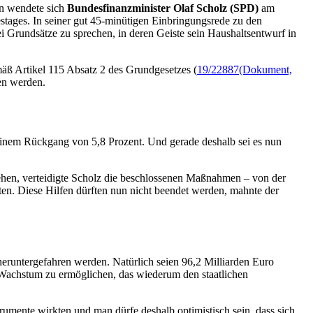
en wendete sich
Bundesfinanzminister Olaf Scholz (SPD)
am
stages. In seiner gut 45-minütigen Einbringungsrede zu den
 Grundsätze zu sprechen, in deren Geiste sein Haushaltsentwurf in
 Artikel 115 Absatz 2 des Grundgesetzes (
19/22887
(Dokument,
en werden.
t einem Rückgang von 5,8 Prozent. Und gerade deshalb sei es nun
tehen, verteidigte Scholz die beschlossenen Maßnahmen – von der
eten. Diese Hilfen dürften nun nicht beendet werden, mahnte der
 heruntergefahren werden. Natürlich seien 96,2 Milliarden Euro
es Wachstum zu ermöglichen, das wiederum den staatlichen
umente wirkten und man dürfe deshalb optimistisch sein, dass sich