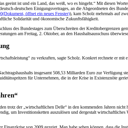
das geeint ist und ein Land, das weiß, wo es hingeht.“ Mit diesen Wort
s deutsch-deutschen Einigungsvertrages, an die Abgeordneten des Bunde
00
(Dokument, öffnet ein neues Fenster)
), kam Scholz mehrmals auf zwei
ftliche Solidarität und ökonomische Zukunftsfähigkeit.
uss des Bundestages zum Überschreiten der Kreditobergrenzen gemäß
eratungen am Freitag, 2. Oktober, an den Haushaltsausschuss überwies
tung
tschaftsleistung“ zu verkraften, sagte Scholz. Konkret rechnete er mi
 Nachtragshaushalts insgesamt 508,53 Milliarden Euro zur Verfügung s
iditätsspritzen für Unternehmen, die in der Krise in Existenznöte geri
ahren“
ürden trotz der „wirtschaftlichen Delle“ in den kommenden Jahren nicht
wendig, um Investitionsketten auszulösen und dergestalt wirtschaftlich
r Finanzkrise von 2009 gezeigt. Man habe sehen können, dass die Instr