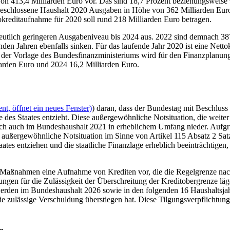
n 413,4 Milliarden Euro vor. Das sind 18,7 Prozent beziehungsweise 9
beschlossene Haushalt 2020 Ausgaben in Höhe von 362 Milliarden Eur
kreditaufnahme für 2020 soll rund 218 Milliarden Euro betragen.
eutlich geringeren Ausgabeniveau bis 2024 aus. 2022 sind demnach 38
den Jahren ebenfalls sinken. Für das laufende Jahr 2020 ist eine Nett
In der Vorlage des Bundesfinanzministeriums wird für den Finanzplanung
arden Euro und 2024 16,2 Milliarden Euro.
t, öffnet ein neues Fenster)
) daran, dass der Bundestag mit Beschlus
e des Staates entzieht. Diese außergewöhnliche Notsituation, die weiter 
h auch im Bundeshaushalt 2021 in erheblichem Umfang nieder. Aufgru
außergewöhnliche Notsituation im Sinne von Artikel 115 Absatz 2 Satz
aates entziehen und die staatliche Finanzlage erheblich beeinträchtige
n Maßnahmen eine Aufnahme von Krediten vor, die die Regelgrenze nac
zungen für die Zulässigkeit der Überschreitung der Kreditobergrenze lä
den im Bundeshaushalt 2026 sowie in den folgenden 16 Haushaltsjahr
 zulässige Verschuldung überstiegen hat. Diese Tilgungsverpflichtung