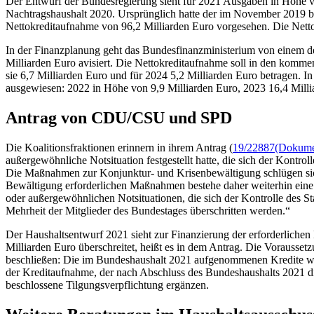
Der Entwurf der Bundesregierung sieht für 2021 Ausgaben in Höhe vo
Nachtragshaushalt 2020. Ursprünglich hatte der im November 2019 
Nettokreditaufnahme von 96,2 Milliarden Euro vorgesehen. Die Netto
In der Finanzplanung geht das Bundesfinanzministerium von einem d
Milliarden Euro avisiert. Die Nettokreditaufnahme soll in den kommen
sie 6,7 Milliarden Euro und für 2024 5,2 Milliarden Euro betragen. 
ausgewiesen: 2022 in Höhe von 9,9 Milliarden Euro, 2023 16,4 Milli
Antrag von CDU/CSU und SPD
Die Koalitionsfraktionen erinnern in ihrem Antrag (
19/22887
(Dokumen
außergewöhnliche Notsituation festgestellt hatte, die sich der Kontroll
Die Maßnahmen zur Konjunktur- und Krisenbewältigung schlügen sic
Bewältigung erforderlichen Maßnahmen bestehe daher weiterhin eine 
oder außergewöhnlichen Notsituationen, die sich der Kontrolle des St
Mehrheit der Mitglieder des Bundestages überschritten werden.“
Der Haushaltsentwurf 2021 sieht zur Finanzierung der erforderliche
Milliarden Euro überschreitet, heißt es in dem Antrag. Die Vorausset
beschließen: Die im Bundeshaushalt 2021 aufgenommenen Kredite wer
der Kreditaufnahme, der nach Abschluss des Bundeshaushalts 2021 die
beschlossene Tilgungsverpflichtung ergänzen.