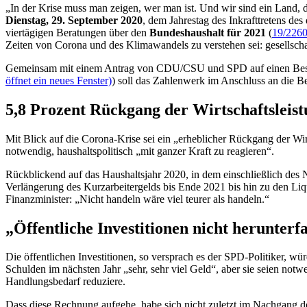
„In der Krise muss man zeigen, wer man ist. Und wir sind ein Land, 
Dienstag, 29. September 2020
, dem Jahrestag des Inkrafttretens de
viertägigen Beratungen über den
Bundeshaushalt für 2021
(
19/226
Zeiten von Corona und des Klimawandels zu verstehen sei: gesellscha
Gemeinsam mit einem Antrag von CDU/CSU und SPD auf einen Beschl
öffnet ein neues Fenster)
) soll das Zahlenwerk im Anschluss an die B
5,8 Prozent Rückgang der Wirtschaftsleis
Mit Blick auf die Corona-Krise sei ein „erheblicher Rückgang der Wir
notwendig, haushaltspolitisch „mit ganzer Kraft zu reagieren“.
Rückblickend auf das Haushaltsjahr 2020, in dem einschließlich des
Verlängerung des Kurzarbeitergelds bis Ende 2021 bis hin zu den Liqu
Finanzminister: „Nicht handeln wäre viel teurer als handeln.“
„Öffentliche Investitionen nicht herunterf
Die öffentlichen Investitionen, so versprach es der SPD-Politiker, w
Schulden im nächsten Jahr „sehr, sehr viel Geld“, aber sie seien not
Handlungsbedarf reduziere.
Dass diese Rechnung aufgehe, habe sich nicht zuletzt im Nachgang de