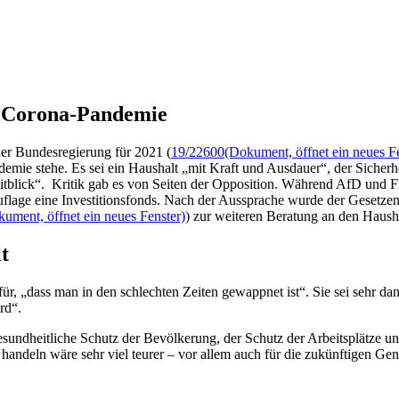
er Corona-Pandemie
er Bundesregierung für 2021 (
19/22600
(Dokument, öffnet ein neues Fe
emie stehe. Es sei ein Haushalt „mit Kraft und Ausdauer“, der Sicherh
tblick“. Kritik gab es von Seiten der Opposition. Während AfD und FD
ie Auflage eine Investitionsfonds. Nach der Aussprache wurde der G
ument, öffnet ein neues Fenster)
) zur weiteren Beratung an den Haush
t
afür, „dass man in den schlechten Zeiten gewappnet ist“. Sie sei sehr da
rd“.
undheitliche Schutz der Bevölkerung, der Schutz der Arbeitsplätze un
andeln wäre sehr viel teurer – vor allem auch für die zukünftigen Ge