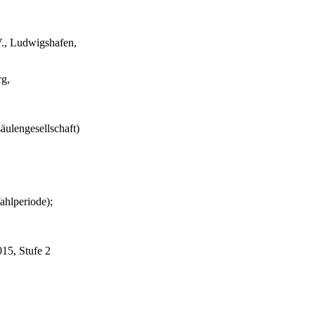
V., Ludwigshafen,
rg,
äulengesellschaft)
ahlperiode);
15, Stufe 2