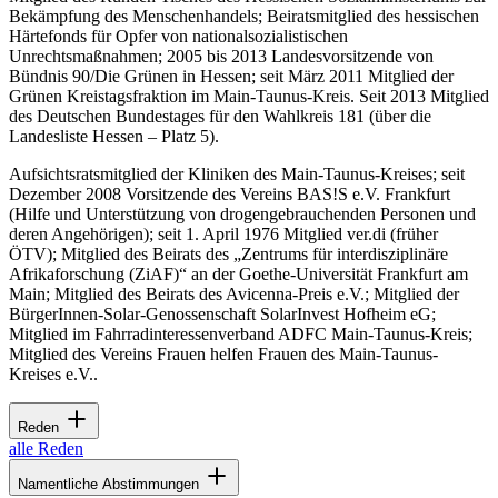
Bekämpfung des Menschenhandels; Beiratsmitglied des hessischen
Härtefonds für Opfer von nationalsozialistischen
Unrechtsmaßnahmen; 2005 bis 2013 Landesvorsitzende von
Bündnis 90/Die Grünen in Hessen; seit März 2011 Mitglied der
Grünen Kreistagsfraktion im Main-Taunus-Kreis. Seit 2013 Mitglied
des Deutschen Bundestages für den Wahlkreis 181 (über die
Landesliste Hessen – Platz 5).
Aufsichtsratsmitglied der Kliniken des Main-Taunus-Kreises; seit
Dezember 2008 Vorsitzende des Vereins BAS!S e.V. Frankfurt
(Hilfe und Unterstützung von drogengebrauchenden Personen und
deren Angehörigen); seit 1. April 1976 Mitglied ver.di (früher
ÖTV); Mitglied des Beirats des „Zentrums für interdisziplinäre
Afrikaforschung (ZiAF)“ an der Goethe-Universität Frankfurt am
Main; Mitglied des Beirats des Avicenna-Preis e.V.; Mitglied der
BürgerInnen-Solar-Genossenschaft SolarInvest Hofheim eG;
Mitglied im Fahrradinteressenverband ADFC Main-Taunus-Kreis;
Mitglied des Vereins Frauen helfen Frauen des Main-Taunus-
Kreises e.V..
Reden
alle Reden
Namentliche Abstimmungen