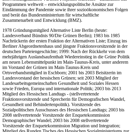
Programmen weltweit – entwicklungspolitische Ansätze zur
Eindämmung der Pandemie sowie ihrer sozioökonomischen Folgen
und berät das Bundesministerium für wirtschaftliche
Zusammenarbeit und Entwicklung (BMZ).
1978 Gründungsmitglied Alternative Liste Berlin (heute:
Landesverband Bündnis 90/Die Grünen Berlin); 1983 bis 1985
Nachrückerin der ersten Fraktion der Alternativen Liste; Einzug ins
Berliner Abgeordnetenhaus und jüngste Fraktionsvorsitzende in der
deutschen Parteiengeschichte; 1999: Nach der Rückkehr von dem
mehrjährigen Auslandsaufenthalt Wiedereinstieg in die Grüne Politik
am neuen Lebensmittelpunkt im Main-Taunus-Kreis, unter anderem
im Vorstand der Grünen im Main-Taunus-Kreis und
Ortsverbandsmitglied in Eschborn; 2001 bis 2003 Beisitzerin im
Landesvorstand der hessischen Grünen; seit 2003 Mitglied der
Landesarbeitsgemeinschaften Gesundheit und Soziales Hessen
sowie Frieden, Europa und internationale Politik; 2003 bis 2013
Mitglied des Hessischen Landtags - (stellvertretende
Fraktionsvorsitzende und Sprecherin für Demografischen Wandel,
Gesundheit und Behindertenpolitik). Vorsitzende des
Sozialpolitischen Ausschusses des Hessischen Landtags; 2003 bis
2008 stellvertretende Vorsitzende der Enquetekommission
Demographischer Wandel; 2003 bis 2008 stellvertretende
Vorsitzende der Enquetekommission Migration und Integration;
Mitglied des Runden Tisches des Hessischen Sozialministeriums zur