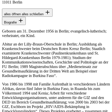
11011 Berlin
alles öffnen
alles schließen
Biografie
Geboren am 31. Dezember 1956 in Berlin; evangelisch-lutherisch;
verheiratet, ein Kind.
Abitur an der Lilly-Braun-Oberschule in Berlin; Ausbildung als
Krankenschwester beim Deutschen Roten Kreuz Berlin; Staatlich
examinierte Krankenschwester (Paulinenkrankenhaus und St.
Hildegard-Krankenhaus Berlin 1979-1981); Studium der
Kommunikationswissenschaften, Geschichte und Politologie an der
FU Berlin; 1989 Magisterabschluss über „Medieneinsatz zur
Gesundheitsaufklärung in der Dritten Welt am Beispiel einer
Radiokampagne in Burkina Faso“.
Von 1986 bis 1998 mit Familie Aufenthalt in verschiedenen Ländern
Afrikas, davon fünf Jahre in Burkina Faso, in Ruanda bis zum
Völkermord 1994 und Kenia; Arbeit für verschiedene
Entwicklungsorganisationen, unter anderem für die GIZ und den
DED im Bereich Gesundheitsaufklärung; von 2000 bis 2003 bei der
GIZ, Eschborn im Projekt „HIV/AIDS-Bekämpfung in
Entwicklungsländern“. Dieses Projektes erarbeitet – zusammen mit