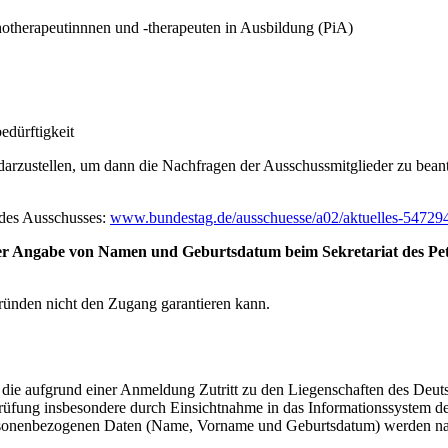
otherapeutinnnen und -therapeuten in Ausbildung (PiA)
edürftigkeit
z darzustellen, um dann die Nachfragen der Ausschussmitglieder zu bean
e des Ausschusses:
www.bundestag.de/ausschuesse/a02/aktuelles-54729
ter Angabe von Namen und Geburtsdatum beim Sekretariat des Peti
gründen nicht den Zugang garantieren kann.
 die aufgrund einer Anmeldung Zutritt zu den Liegenschaften des Deut
üfung insbesondere durch Einsichtnahme in das Informationssystem de
ersonenbezogenen Daten (Name, Vorname und Geburtsdatum) werden na