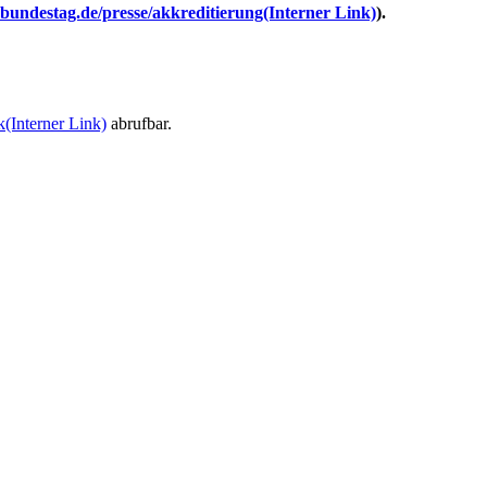
undestag.de/presse/akkreditierung
(Interner Link)
).
k
(Interner Link)
abrufbar.