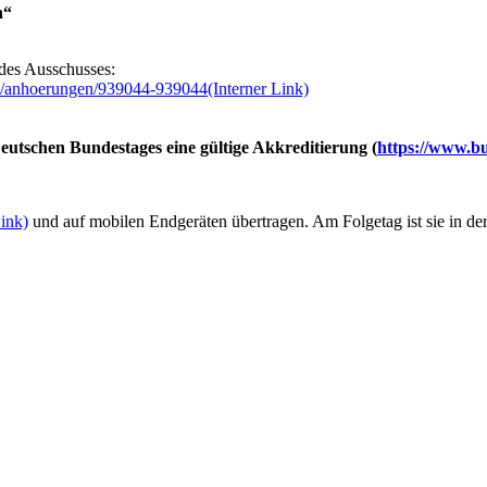
n“
e des Ausschusses:
ie/anhoerungen/939044-939044
(Interner Link)
utschen Bundestages eine gültige Akkreditierung (
https://www.bu
Link)
und auf mobilen Endgeräten übertragen. Am Folgetag ist sie in de