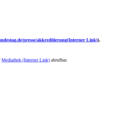
ndestag.de/presse/akkreditierung
(Interner Link)
).
r
Mediathek
(Interner Link)
abrufbar.