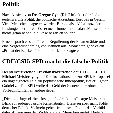
Politik
Nach Ansicht von
Dr. Gregor Gysi (Die Linke)
ist durch die
gegenwärtige Politik die politische Akzeptanz Europas in Gefahr.
Viele Menschen, sagte er, würden Europa als „Abbau sozialer
Leistungen“ erfahren. Es sei nicht hinnehmbar, „dass Menschen, die
nichts getan haben, die Krise bezahlen sollen“.
Erneut sprach er sich für eine Regulierung der Finanzmärkte und
eine Vergesellschaftung von Banken aus. Momentan gebe es ein
„Primat der Banken über die Politik“, beklagte er.
CDU/CSU: SPD macht die falsche Politik
Der
stellvertretende Fraktionsvorsitzende der CDU/CSU, Dr.
Michael Meister
, ging auf Konfrontationskurs zur SPD. Europa sei
ein ungeeignetes Feld für populistische Innenpolitik, rief er Sigmar
Gabriel zu. Die SPD wolle das Geld der Steuerzahler ohne
Vorbedingungen an andere geben.
„Die hohe Jugendarbeitslosigkeit bedrückt uns“, sagte Meister mit
Blick auf südeuropäische Krisenstaaten. Diese sei aber nicht Folge
deutscher Politik. Vielmehr gebe die deutsche Politik das Vorbild
dafür ab, wie man den Wohlstand der Menschen mehrt. Dagegen