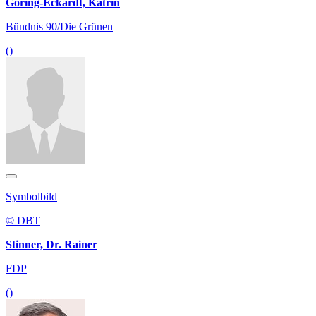
Göring-Eckardt, Katrin
Bündnis 90/Die Grünen
()
Symbolbild
© DBT
Stinner, Dr. Rainer
FDP
()