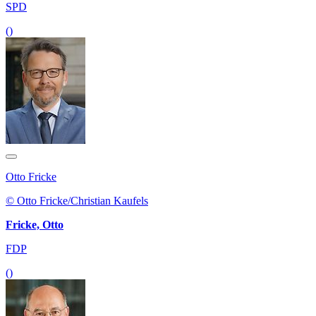
SPD
()
Otto Fricke
© Otto Fricke/Christian Kaufels
Fricke, Otto
FDP
()