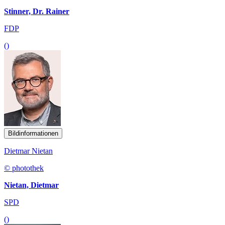
Stinner, Dr. Rainer
FDP
()
Bildinformationen
Dietmar Nietan
© photothek
Nietan, Dietmar
SPD
()