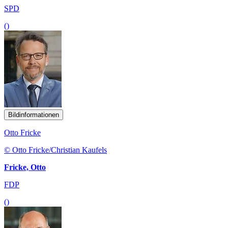
SPD
()
Bildinformationen
Otto Fricke
© Otto Fricke/Christian Kaufels
Fricke, Otto
FDP
()