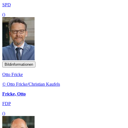
SPD
()
Bildinformationen
Otto Fricke
© Otto Fricke/Christian Kaufels
Fricke, Otto
FDP
()