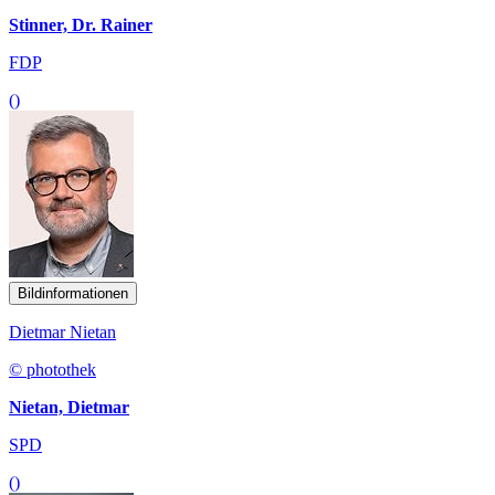
Stinner, Dr. Rainer
FDP
()
Bildinformationen
Dietmar Nietan
© photothek
Nietan, Dietmar
SPD
()