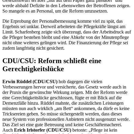
Gesetzentwurf sei aber „nur auf dem Papier ganz passabel“ und
werde alsbald Defizite in den Lebenswelten der Betroffenen zeigen.
So mangele es an Personal, um die Reform umzusetzen.
Die Erprobung der Personalbemessung komme viel zu spät, das
Ergebnis sei unklar. Derweil arbeiteten die Pflegekräfte längst am
Limit. Scharfenberg zeigte sich überzeugt, dass der Arbeitsdruck auf
die Pfleger bestehen bleibt und eine Abkehr von der Minutenpflege
nicht ohne weiteres gelingen wird. Die Finanzierung der Pflege sei
zudem langfristig nicht gesichert.
CDU/CSU: Reform schließt eine
Gerechtigkeitslücke
Erwin Rüddel (CDU/CSU)
hob dagegen die vielen
Verbesserungen hervor und versicherte, das Gesetz werde auch in
der Praxis die gewünschte Wirkung zeigen. Mit der Reform werde
eine Gerechtigkeitslücke geschlossen, fügte er mit Blick auf die
Demenzfälle hinzu. Rüddel mahnte, die zusätzlichen Leistungen
müssten nun auch wirklich „am Bett“ ankommen, da dürfe es keine
Tricksereien geben. So müsse sichergestellt werden, dass dieses
neue System von professionellen Anbietern nicht ausgenutzt werde.
Das Ziel sei eine gute Betreuung und keine Geschäftemacherei.
Auch
Erich Irlstorfer (CDU/CSU)
betonte: „Pflege ist kein