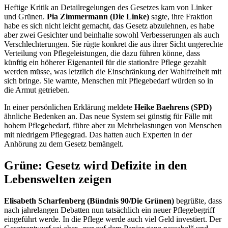
Heftige Kritik an Detailregelungen des Gesetzes kam von Linker
und Grünen.
Pia Zimmermann (Die Linke)
sagte, ihre Fraktion
habe es sich nicht leicht gemacht, das Gesetz abzulehnen, es habe
aber zwei Gesichter und beinhalte sowohl Verbesserungen als auch
Verschlechterungen. Sie rügte konkret die aus ihrer Sicht ungerechte
Verteilung von Pflegeleistungen, die dazu führen könne, dass
künftig ein höherer Eigenanteil für die stationäre Pflege gezahlt
werden müsse, was letztlich die Einschränkung der Wahlfreiheit mit
sich bringe. Sie warnte, Menschen mit Pflegebedarf würden so in
die Armut getrieben.
In einer persönlichen Erklärung meldete
Heike Baehrens (SPD)
ähnliche Bedenken an. Das neue System sei günstig für Fälle mit
hohem Pflegebedarf, führe aber zu Mehrbelastungen von Menschen
mit niedrigem Pflegegrad. Das hatten auch Experten in der
Anhörung zu dem Gesetz bemängelt.
Grüne: Gesetz wird Defizite in den
Lebenswelten zeigen
Elisabeth Scharfenberg (Bündnis 90/Die Grünen)
begrüßte, dass
nach jahrelangen Debatten nun tatsächlich ein neuer Pflegebegriff
eingeführt werde. In die Pflege werde auch viel Geld investiert. Der