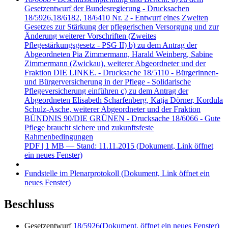
Gesetzentwurf der Bundesregierung - Drucksachen
18/5926,18/6182, 18/6410 Nr. 2 - Entwurf eines Zweiten
Gesetzes zur Stärkung der pflegerischen Versorgung und zur
Änderung weiterer Vorschriften (Zweites
Pflegestärkungsgesetz - PSG II) b) zu dem Antrag der
Abgeordneten Pia Zimmermann, Harald Weinberg, Sabine
Zimmermann (Zwickau), weiterer Abgeordneter und der
Fraktion DIE LINKE. - Drucksache 18/5110 - Bürgerinnen-
und Bürgerversicherung in der Pflege - Solidarische
Pflegeversicherung einführen c) zu dem Antrag der
Abgeordneten Elisabeth Scharfenberg, Katja Dörner, Kordula
Schulz-Asche, weiterer Abgeordneter und der Fraktion
BÜNDNIS 90/DIE GRÜNEN - Drucksache 18/6066 - Gute
Pflege braucht sichere und zukunftsfeste
Rahmenbedingungen
PDF
| 1 MB — Stand: 11.11.2015
(Dokument, Link öffnet
ein neues Fenster)
Fundstelle im Plenarprotokoll
(Dokument, Link öffnet ein
neues Fenster)
Beschluss
Gesetzentwurf
18/5926
(Dokument, öffnet ein neues Fenster)