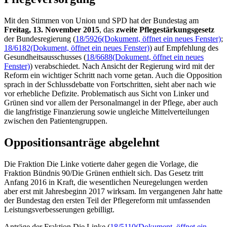
Mit den Stimmen von Union und SPD hat der Bundestag am
Freitag, 13. November 2015
, das
zweite Pflegestärkungsgesetz
der Bundesregierung (
18/5926
(Dokument, öffnet ein neues Fenster)
;
18/6182
(Dokument, öffnet ein neues Fenster)
) auf Empfehlung des
Gesundheitsausschusses (
18/6688
(Dokument, öffnet ein neues
Fenster)
) verabschiedet. Nach Ansicht der Regierung wird mit der
Reform ein wichtiger Schritt nach vorne getan. Auch die Opposition
sprach in der Schlussdebatte von Fortschritten, sieht aber nach wie
vor erhebliche Defizite. Problematisch aus Sicht von Linker und
Grünen sind vor allem der Personalmangel in der Pflege, aber auch
die langfristige Finanzierung sowie ungleiche Mittelverteilungen
zwischen den Patientengruppen.
Oppositionsanträge abgelehnt
Die Fraktion Die Linke votierte daher gegen die Vorlage, die
Fraktion Bündnis 90/Die Grünen enthielt sich. Das Gesetz tritt
Anfang 2016 in Kraft, die wesentlichen Neuregelungen werden
aber erst mit Jahresbeginn 2017 wirksam. Im vergangenen Jahr hatte
der Bundestag den ersten Teil der Pflegereform mit umfassenden
Leistungsverbesserungen gebilligt.
Anträge der Fraktion Die Linke (
18/5110
(Dokument, öffnet ein