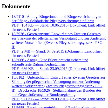
Dokumente
18/5110 - Antrag: Bürgerinnen- und Bürgerversicherung in
der Pflege - Solidarische Pflegeversicherung einführen
PDF
| 154 KB — Stand: 10.06.2015
(Dokument, Link öffnet
ein neues Fenster)
18/5926 - Gesetzentwurf: Entwurf eines Zweiten Gesetzes
zur Stärkung der pflegerischen Versorgung und zur Änderung
weiterer Vorschriften (Zweites Pflegestärkungsgesetz - PSG
II)
PDF
| 2 MB — Stand: 07.09.2015
(Dokument, Link öffnet
ein neues Fenster)
18/6066 - Antrag: Gute Pflege braucht sichere und
zukunftsfeste Rahmenbedingungen
PDF
| 686 KB — Stand: 23.09.2015
(Dokument, Link öffnet
ein neues Fenster)
18/6182 - Unterrichtung: Entwurf eines Zweiten Gesetzes zur
Stärkung der pflegerischen Versorgung und zur Änderung
weiterer Vorschriften (Zweites Pflegestärkungsgesetz - PSG
II) - Drucksache 18/5926 - Stellungnahme des Bundesrates
und Gegenäußerung der Bundesregierung
PDF
| 921 KB — Stand: 29.09.2015
(Dokument, Link öffnet
ein neues Fenster)
18/6688 - Beschlussempfehlung und Bericht: a) zu dem