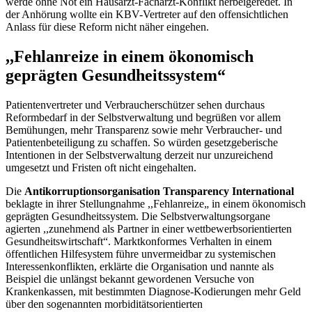
werde ohne Not ein Hausarzt-Facharzt-Konflikt herbeigeredet. In
der Anhörung wollte ein KBV-Vertreter auf den offensichtlichen
Anlass für diese Reform nicht näher eingehen.
,,Fehlanreize in einem ökonomisch
geprägten Gesundheitssystem“
Patientenvertreter und Verbraucherschützer sehen durchaus
Reformbedarf in der Selbstverwaltung und begrüßen vor allem
Bemühungen, mehr Transparenz sowie mehr Verbraucher- und
Patientenbeteiligung zu schaffen. So würden gesetzgeberische
Intentionen in der Selbstverwaltung derzeit nur unzureichend
umgesetzt und Fristen oft nicht eingehalten.
Die
Antikorruptionsorganisation
Transparency International
beklagte in ihrer Stellungnahme ,,Fehlanreize„ in einem ökonomisch
geprägten Gesundheitssystem. Die Selbstverwaltungsorgane
agierten ,,zunehmend als Partner in einer wettbewerbsorientierten
Gesundheitswirtschaft“. Marktkonformes Verhalten in einem
öffentlichen Hilfesystem führe unvermeidbar zu systemischen
Interessenkonflikten, erklärte die Organisation und nannte als
Beispiel die unlängst bekannt gewordenen Versuche von
Krankenkassen, mit bestimmten Diagnose-Kodierungen mehr Geld
über den sogenannten morbiditätsorientierten