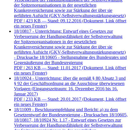
der Spitzenorganisationen in der gesetzlichen
Krankenversicherung sowie zur Stärkung der über sie
geführten Aufsicht (GKV-Selbstverwaltungsstärkungsgesetz)
PDF
| 423 KB — Stand: 09.12.2016
(Dokument, Link öffnet
ein neues Fenster)
18/10817 - Unterrichtung: Entwurf eines Gesetzes zur
Verbesserung der Handlungsfähigkeit der Selbstverwaltung
der Spitzenorganisationen in der gesetzlichen
Krankenversicherung sowie zur Stärkung der über sie
geführten Aufsicht (GKV-Selbstverwaltungsstärkungsgesetz)
- Drucksache 18/10605 - Stellungnahme des Bundesrates und
Gegenäußerung der Bundesregierung
PDF
| 263 KB — Stand: 11.01.2017
(Dokument, Link öffnet
ein neues Fenster)
18/10924 - Unterrichtung: über die gemäß § 80 Absatz 3 und
§ 92 der Geschäftsordnung an die Ausschüsse überwiesenen
Vorlagen (Eingangszeitraum: 16. Dezember 2016 bis 16.
Januar 2017)
PDF
| 233 KB — Stand: 20.01.2017
(Dokument, Link öffnet
ein neues Fenster)
18/11009 - Beschlussempfehlung und Bericht: a) zu dem
Gesetzentwurf der Bundesregierung - Drucksachen 18/10605,
18/10817, 18/10924 Nr. 1.17 - Entwurf eines Gesetzes zur
Verbesserung der Handlungsfähigkeit der Selbstverwaltung