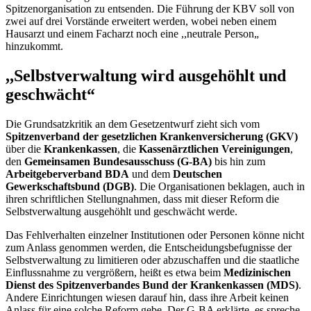
Spitzenorganisation zu entsenden. Die Führung der KBV soll von
zwei auf drei Vorstände erweitert werden, wobei neben einem
Hausarzt und einem Facharzt noch eine ,,neutrale Person„
hinzukommt.
,,Selbstverwaltung wird ausgehöhlt und
geschwächt“
Die Grundsatzkritik an dem Gesetzentwurf zieht sich vom
Spitzenverband der gesetzlichen Krankenversicherung (GKV)
über die
Krankenkassen
, die
Kassenärztlichen Vereinigungen
,
den
Gemeinsamen Bundesausschuss (G-BA)
bis hin zum
Arbeitgeberverband BDA
und dem
Deutschen
Gewerkschaftsbund (DGB)
. Die Organisationen beklagen, auch in
ihren schriftlichen Stellungnahmen, dass mit dieser Reform die
Selbstverwaltung ausgehöhlt und geschwächt werde.
Das Fehlverhalten einzelner Institutionen oder Personen könne nicht
zum Anlass genommen werden, die Entscheidungsbefugnisse der
Selbstverwaltung zu limitieren oder abzuschaffen und die staatliche
Einflussnahme zu vergrößern, heißt es etwa beim
Medizinischen
Dienst des
Spitzenverbandes Bund der Krankenkassen (MDS)
.
Andere Einrichtungen wiesen darauf hin, dass ihre Arbeit keinen
Anlass für eine solche Reform gebe. Der G-BA erklärte, es spreche