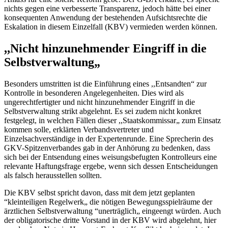
nichts gegen eine verbesserte Transparenz, jedoch hätte bei einer
konsequenten Anwendung der bestehenden Aufsichtsrechte die
Eskalation in diesem Einzelfall (KBV) vermieden werden können.
,,Nicht hinzunehmender Eingriff in die
Selbstverwaltung„
Besonders umstritten ist die Einführung eines ,,Entsandten“ zur
Kontrolle in besonderen Angelegenheiten. Dies wird als
ungerechtfertigter und nicht hinzunehmender Eingriff in die
Selbstverwaltung strikt abgelehnt. Es sei zudem nicht konkret
festgelegt, in welchen Fällen dieser ,,Staatskommissar„ zum Einsatz
kommen solle, erklärten Verbandsvertreter und
Einzelsachverständige in der Expertenrunde. Eine Sprecherin des
GKV-Spitzenverbandes gab in der Anhörung zu bedenken, dass
sich bei der Entsendung eines weisungsbefugten Kontrolleurs eine
relevante Haftungsfrage ergebe, wenn sich dessen Entscheidungen
als falsch herausstellen sollten.
Die KBV selbst spricht davon, dass mit dem jetzt geplanten
“kleinteiligen Regelwerk„ die nötigen Bewegungsspielräume der
ärztlichen Selbstverwaltung “unerträglich„ eingeengt würden. Auch
der obligatorische dritte Vorstand in der KBV wird abgelehnt, hier