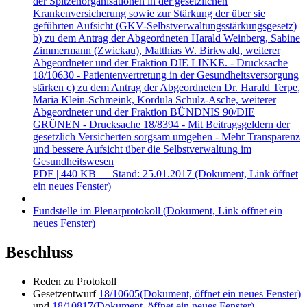
der Spitzenorganisationen in der gesetzlichen
Krankenversicherung sowie zur Stärkung der über sie
geführten Aufsicht (GKV-Selbstverwaltungsstärkungsgesetz)
b) zu dem Antrag der Abgeordneten Harald Weinberg, Sabine
Zimmermann (Zwickau), Matthias W. Birkwald, weiterer
Abgeordneter und der Fraktion DIE LINKE. - Drucksache
18/10630 - Patientenvertretung in der Gesundheitsversorgung
stärken c) zu dem Antrag der Abgeordneten Dr. Harald Terpe,
Maria Klein-Schmeink, Kordula Schulz-Asche, weiterer
Abgeordneter und der Fraktion BÜNDNIS 90/DIE
GRÜNEN - Drucksache 18/8394 - Mit Beitragsgeldern der
gesetzlich Versicherten sorgsam umgehen - Mehr Transparenz
und bessere Aufsicht über die Selbstverwaltung im
Gesundheitswesen
PDF
| 440 KB — Stand: 25.01.2017
(Dokument, Link öffnet
ein neues Fenster)
Fundstelle im Plenarprotokoll
(Dokument, Link öffnet ein
neues Fenster)
Beschluss
Reden zu Protokoll
Gesetzentwurf
18/10605
(Dokument, öffnet ein neues Fenster)
und
18/10817
(Dokument, öffnet ein neues Fenster)