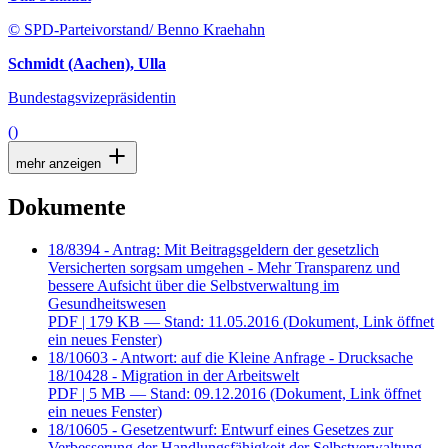
© SPD-Parteivorstand/ Benno Kraehahn
Schmidt (Aachen), Ulla
Bundestagsvizepräsidentin
()
mehr anzeigen
Dokumente
18/8394 - Antrag: Mit Beitragsgeldern der gesetzlich
Versicherten sorgsam umgehen - Mehr Transparenz und
bessere Aufsicht über die Selbstverwaltung im
Gesundheitswesen
PDF
| 179 KB — Stand: 11.05.2016
(Dokument, Link öffnet
ein neues Fenster)
18/10603 - Antwort: auf die Kleine Anfrage - Drucksache
18/10428 - Migration in der Arbeitswelt
PDF
| 5 MB — Stand: 09.12.2016
(Dokument, Link öffnet
ein neues Fenster)
18/10605 - Gesetzentwurf: Entwurf eines Gesetzes zur
Verbesserung der Handlungsfähigkeit der Selbstverwaltung