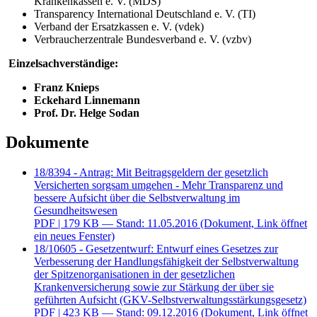
Krankenkassen e. V. (MDS)
Transparency
International Deutschland e. V. (TI)
Verband der Ersatzkassen e. V. (vdek)
Verbraucherzentrale Bundesverband e. V. (vzbv)
Einzelsachverständige:
Franz Knieps
Eckehard Linnemann
Prof. Dr. Helge Sodan
Dokumente
18/8394 - Antrag: Mit Beitragsgeldern der gesetzlich
Versicherten sorgsam umgehen - Mehr Transparenz und
bessere Aufsicht über die Selbstverwaltung im
Gesundheitswesen
PDF
| 179 KB — Stand: 11.05.2016
(Dokument, Link öffnet
ein neues Fenster)
18/10605 - Gesetzentwurf: Entwurf eines Gesetzes zur
Verbesserung der Handlungsfähigkeit der Selbstverwaltung
der Spitzenorganisationen in der gesetzlichen
Krankenversicherung sowie zur Stärkung der über sie
geführten Aufsicht (GKV-Selbstverwaltungsstärkungsgesetz)
PDF
| 423 KB — Stand: 09.12.2016
(Dokument, Link öffnet