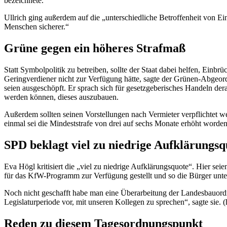
bezeichnete.
Ullrich ging außerdem auf die „unterschiedliche Betroffenheit von Ei
Menschen sicherer.“
Grüne gegen ein höheres Strafmaß
Statt Symbolpolitik zu betreiben, sollte der Staat dabei helfen, Ein
Geringverdiener nicht zur Verfügung hätte, sagte der Grünen-Abgeord
seien ausgeschöpft. Er sprach sich für gesetzgeberisches Handeln dera
werden können, dieses auszubauen.
Außerdem sollten seinen Vorstellungen nach Vermieter verpflichtet 
einmal sei die Mindeststrafe von drei auf sechs Monate erhöht worden 
SPD beklagt viel zu niedrige Aufklärungs
Eva Högl kritisiert die „viel zu niedrige Aufklärungsquote“. Hier s
für das KfW-Programm zur Verfügung gestellt und so die Bürger unters
Noch nicht geschafft habe man eine Überarbeitung der Landesbauord
Legislaturperiode vor, mit unseren Kollegen zu sprechen“, sagte sie. 
Reden zu diesem Tagesordnungspunkt