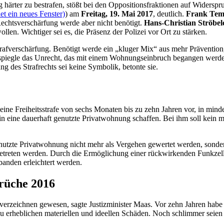
g härter zu bestrafen, stößt bei den Oppositionsfraktionen auf Wide
t ein neues Fenster)
) am
Freitag, 19. Mai 2017
, deutlich.
Frank Temp
chtsverschärfung werde aber nicht benötigt.
Hans-Christian Ströbel
len. Wichtiger sei es, die Präsenz der Polizei vor Ort zu stärken.
trafverschärfung. Benötigt werde ein „kluger Mix“ aus mehr Prävention,
n spiegle das Unrecht, das mit einem Wohnungseinbruch begangen werde,
g des Strafrechts sei keine Symbolik, betonte sie.
ine Freiheitsstrafe von sechs Monaten bis zu zehn Jahren vor, in mind
in eine dauerhaft genutzte Privatwohnung schaffen. Bei ihm soll kein m
utzte Privatwohnung nicht mehr als Vergehen gewertet werden, sondern 
getreten werden. Durch die Ermöglichung einer rückwirkenden Funkzel
anden erleichtert werden.
brüche 2016
rzeichnen gewesen, sagte Justizminister Maas. Vor zehn Jahren habe 
zu erheblichen materiellen und ideellen Schäden. Noch schlimmer seien