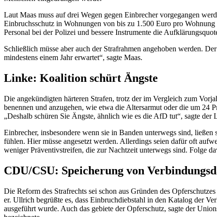
Laut Maas muss auf drei Wegen gegen Einbrecher vorgegangen werden
Einbruchsschutz in Wohnungen von bis zu 1.500 Euro pro Wohnung z
Personal bei der Polizei und bessere Instrumente die Aufklärungsquo
Schließlich müsse aber auch der Strafrahmen angehoben werden. Der S
mindestens einem Jahr erwartet“, sagte Maas.
Linke: Koalition schürt Ängste
Die angekündigten härteren Strafen, trotz der im Vergleich zum Vor
benennen und anzugehen, wie etwa die Altersarmut oder die um 24 
„Deshalb schüren Sie Ängste, ähnlich wie es die AfD tut“, sagte de
Einbrecher, insbesondere wenn sie in Banden unterwegs sind, ließen 
fühlen. Hier müsse angesetzt werden. Allerdings seien dafür oft aufw
weniger Präventivstreifen, die zur Nachtzeit unterwegs sind. Folge d
CDU/CSU: Speicherung von Verbindungsda
Die Reform des Strafrechts sei schon aus Gründen des Opferschutzes 
er. Ullrich begrüßte es, dass Einbruchdiebstahl in den Katalog der
ausgeführt wurde. Auch das gebiete der Opferschutz, sagte der Union