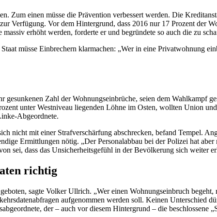
. Zum einen müsse die Prävention verbessert werden. Die Kreditansta
ur Verfügung. Vor dem Hintergrund, dass 2016 nur 17 Prozent der W
te massiv erhöht werden, forderte er und begründete so auch die zu sch
taat müsse Einbrechern klarmachen: „Wer in eine Privatwohnung einbric
jahr gesunkenen Zahl der Wohnungseinbrüche, seien dem Wahlkampf ges
Prozent unter Westniveau liegenden Löhne im Osten, wollten Union un
r Linke-Abgeordnete.
sich nicht mit einer Strafverschärfung abschrecken, befand Tempel. An
endige Ermittlungen nötig. „Der Personalabbau bei der Polizei hat aber
avon sei, dass das Unsicherheitsgefühl in der Bevölkerung sich weiter
ten richtig
geboten, sagte Volker Ullrich. „Wer einen Wohnungseinbruch begeht, ra
 Verkehrsdatenabfragen aufgenommen werden soll. Keinen Unterschied d
sabgeordnete, der – auch vor diesem Hintergrund – die beschlossene „