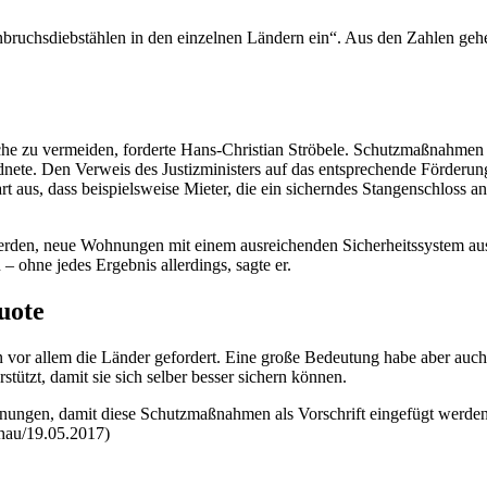
nbruchsdiebstählen in den einzelnen Ländern ein“. Aus den Zahlen gehe 
brüche zu vermeiden, forderte Hans-Christian Ströbele. Schutzmaßnahme
nete. Den Verweis des Justizministers auf das entsprechende Förderun
rt aus, dass beispielsweise Mieter, die ein sicherndes Stangenschloss 
werden, neue Wohnungen mit einem ausreichenden Sicherheitssystem aus
– ohne jedes Ergebnis allerdings, sagte er.
quote
eien vor allem die Länder gefordert. Eine große Bedeutung habe aber a
tützt, damit sie sich selber besser sichern können.
nungen, damit diese Schutzmaßnahmen als Vorschrift eingefügt werden
(hau/19.05.2017)