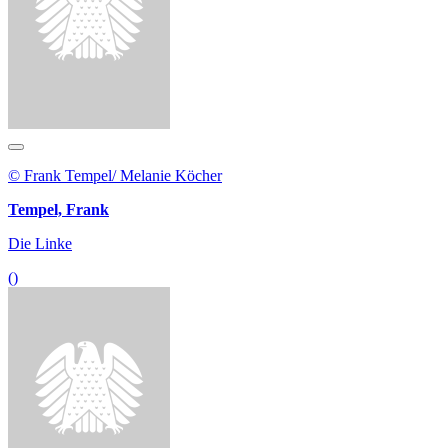
© Frank Tempel/ Melanie Köcher
Tempel, Frank
Die Linke
()