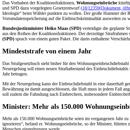
Das Vorhaben der Koalitionsfraktionen,
Wohnungseinbrüche
künfti
und SPD dazu vorgelegten Gesetzentwurf (
18/12359
(Dokument, öffne
Ideologie“ beim Wähler punkten zu wollen. Der große Hammer der Re
Vorratsdatenspeicherung auf die Einbruchskriminalität ausweiten zu wol
Bundesjustizminister Heiko Maas (SPD)
verteidigte die geplante S
aus den Reihen der Koalitionsfraktionen. Der derzeitige Strafrahme
(SPD)
sprach von einem guten Paket. Die darin enthaltene Verschärfun
Mindeststrafe von einem Jahr
Das Strafgesetzbuch sieht bisher für den Wohnungseinbruchdiebstahl e
Neuregelung soll einen neuen Straftatbestand des Einbruchdiebstahls 
Jahr betragen.
Mit der Neuregelung kann der Einbruchdiebstahl in eine dauerhaft gen
Bewährung ist damit ausgeschlossen, die Haft muss in jedem Fall an
soll zudem die Fahndung nach Einbrechern, insbesondere Einbrecherb
Minister: Mehr als 150.000 Wohnungsein
Mehr als 150.000 Wohnungseinbrüche seien im vergangenen Jahr zu ve
ignorieren“, befand er. Wohnungseinbrüche, so der Minister, führten 
Menschen eingedrungen werde.