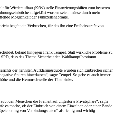
lt für Wiederaufbau (KfW) stelle Finanzierungshilfen zum besseren
ohnungseinbrüche aufgeklärt worden seien, müsse durch mehr
affende Möglichkeit der Funkzellenabfrage.
ht begeht ein Verbrechen, für das ihn eine Freiheitsstrafe von
chuldet, befand hingegen Frank Tempel. Statt wirkliche Probleme zu
d SPD, dass das Thema Sicherheit den Wahlkampf bestimmt.
gesichts der geringen Aufklärungsquote würden sich Einbrecher sicher
 negative Spuren hinterlassen“, sagte Tempel. So gebe es auch immer
 erhöhe und die Hemmschwelle der Täter sinke.
ubt den Menschen die Freiheit auf ungestörte Privatsphäre“, sagte
ürfe es mache, ob der Einbruch von einem Einzelnen oder einer Bande
Speicherung von Verbindungsdaten“ als richtig und wichtig